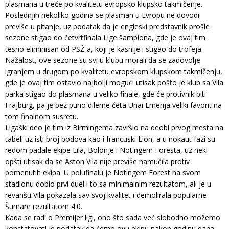
plasmana u treće po kvalitetu evropsko klupsko takmičenje.
Poslednjih nekoliko godina se plasman u Evropu ne dovodi
previše u pitanje, uz podatak da je engleski predstavnik prošle
sezone stigao do četvrtfinala Lige šampiona, gde je ovaj tim
tesno eliminisan od PSŽ-a, koji je kasnije i stigao do trofeja.
Nažalost, ove sezone su svi u klubu morali da se zadovolje
igranjem u drugom po kvalitetu evropskom klupskom takmičenju,
gde je ovaj tim ostavio najbolji mogući utisak pošto je klub sa Vila
parka stigao do plasmana u veliko finale, gde će protivnik biti
Frajburg, pa je bez puno dileme četa Unai Emerija veliki favorit na
tom finalnom susretu.
Ligaški deo je tim iz Birmingema završio na deobi prvog mesta na
tabeli uz isti broj bodova kao i francuski Lion, a u nokaut fazi su
redom padale ekipe Lila, Bolonje i Notingem Foresta, uz neki
opšti utisak da se Aston Vila nije previše namučila protiv
pomenutih ekipa. U polufinalu je Notingem Forest na svom
stadionu dobio prvi duel i to sa minimalnim rezultatom, ali je u
revanšu Vila pokazala sav svoj kvalitet i demolirala popularne
Šumare rezultatom 4:0.
Kada se radi o Premijer ligi, ono što sada već slobodno možemo
konstatovati je podatak da ćemo ovu ekipu nakon godinu dana