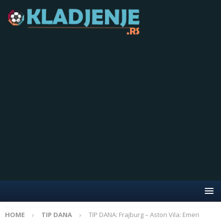
HOME
TIP DANA
TIP DANA: Frajburg – Aston Vila: Emeri