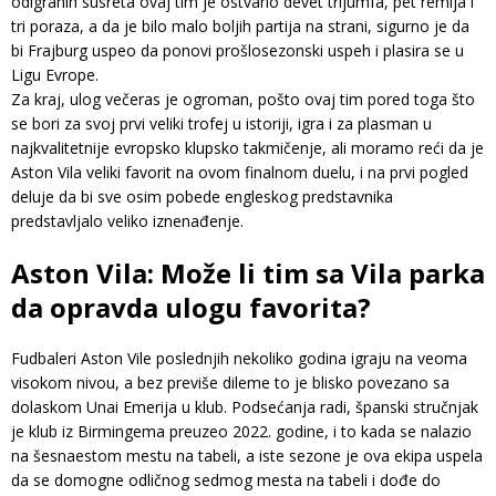
odigranih susreta ovaj tim je ostvario devet trijumfa, pet remija i
tri poraza, a da je bilo malo boljih partija na strani, sigurno je da
bi Frajburg uspeo da ponovi prošlosezonski uspeh i plasira se u
Ligu Evrope.
Za kraj, ulog večeras je ogroman, pošto ovaj tim pored toga što
se bori za svoj prvi veliki trofej u istoriji, igra i za plasman u
najkvalitetnije evropsko klupsko takmičenje, ali moramo reći da je
Aston Vila veliki favorit na ovom finalnom duelu, i na prvi pogled
deluje da bi sve osim pobede engleskog predstavnika
predstavljalo veliko iznenađenje.
Aston Vila: Može li tim sa Vila parka
da opravda ulogu favorita?
Fudbaleri Aston Vile poslednjih nekoliko godina igraju na veoma
visokom nivou, a bez previše dileme to je blisko povezano sa
dolaskom Unai Emerija u klub. Podsećanja radi, španski stručnjak
je klub iz Birmingema preuzeo 2022. godine, i to kada se nalazio
na šesnaestom mestu na tabeli, a iste sezone je ova ekipa uspela
da se domogne odličnog sedmog mesta na tabeli i dođe do