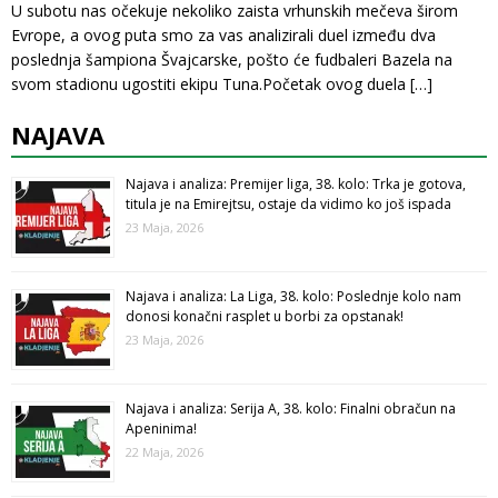
U subotu nas očekuje nekoliko zaista vrhunskih mečeva širom
Evrope, a ovog puta smo za vas analizirali duel između dva
poslednja šampiona Švajcarske, pošto će fudbaleri Bazela na
svom stadionu ugostiti ekipu Tuna.Početak ovog duela
[…]
NAJAVA
Najava i analiza: Premijer liga, 38. kolo: Trka je gotova,
titula je na Emirejtsu, ostaje da vidimo ko još ispada
23 Maja, 2026
Najava i analiza: La Liga, 38. kolo: Poslednje kolo nam
donosi konačni rasplet u borbi za opstanak!
23 Maja, 2026
Najava i analiza: Serija A, 38. kolo: Finalni obračun na
Apeninima!
22 Maja, 2026