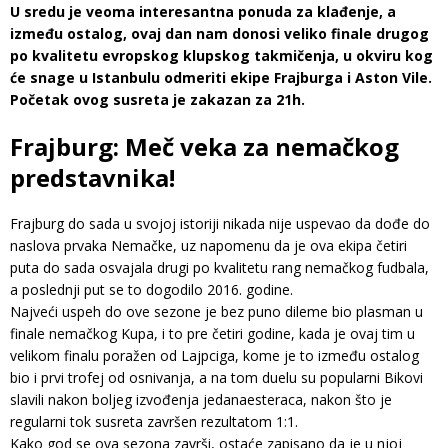
U sredu je veoma interesantna ponuda za klađenje, a
između ostalog, ovaj dan nam donosi veliko finale drugog
po kvalitetu evropskog klupskog takmičenja, u okviru kog
će snage u Istanbulu odmeriti ekipe Frajburga i Aston Vile.
Početak ovog susreta je zakazan za 21h.
Frajburg: Meč veka za nemačkog
predstavnika!
Frajburg do sada u svojoj istoriji nikada nije uspevao da dođe do
naslova prvaka Nemačke, uz napomenu da je ova ekipa četiri
puta do sada osvajala drugi po kvalitetu rang nemačkog fudbala,
a poslednji put se to dogodilo 2016. godine.
Najveći uspeh do ove sezone je bez puno dileme bio plasman u
finale nemačkog Kupa, i to pre četiri godine, kada je ovaj tim u
velikom finalu poražen od Lajpciga, kome je to između ostalog
bio i prvi trofej od osnivanja, a na tom duelu su popularni Bikovi
slavili nakon boljeg izvođenja jedanaesteraca, nakon što je
regularni tok susreta završen rezultatom 1:1.
Kako god se ova sezona završi, ostaće zapisano da je u njoj