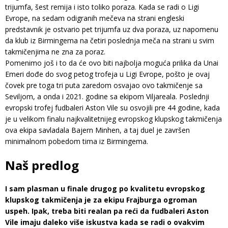
trijumfa, šest remija i isto toliko poraza. Kada se radi o Ligi
Evrope, na sedam odigranih mečeva na strani engleski
predstavnik je ostvario pet trijumfa uz dva poraza, uz napomenu
da klub iz Birmingema na četiri poslednja meča na strani u svim
takmičenjima ne zna za poraz.
Pomenimo još i to da će ovo biti najbolja moguća prilika da Unai
Emeri dođe do svog petog trofeja u Ligi Evrope, pošto je ovaj
čovek pre toga tri puta zaredom osvajao ovo takmičenje sa
Seviljom, a onda i 2021. godine sa ekipom Viljareala. Poslednji
evropski trofej fudbaleri Aston Vile su osvojili pre 44 godine, kada
je u velikom finalu najkvalitetnijeg evropskog klupskog takmičenja
ova ekipa savladala Bajern Minhen, a taj duel je završen
minimalnom pobedom tima iz Birmingema.
Naš predlog
I sam plasman u finale drugog po kvalitetu evropskog
klupskog takmičenja je za ekipu Frajburga ogroman
uspeh. Ipak, treba biti realan pa reći da fudbaleri Aston
Vile imaju daleko više iskustva kada se radi o ovakvim