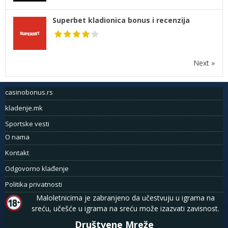
Superbet kladionica bonus i recenzija
Next »
casinobonus.rs
kladenje.mk
Sportske vesti
O nama
Kontakt
Odgovorno klađenje
Politika privatnosti
Maloletnicima je zabranjeno da učestvuju u igrama na
sreću, učešće u igrama na sreću može izazvati zavisnost.
Društvene Mreže