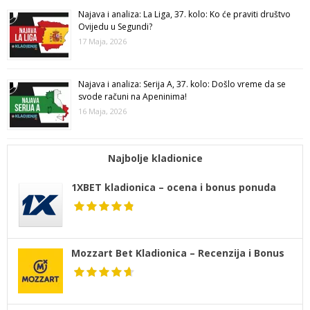
Najava i analiza: La Liga, 37. kolo: Ko će praviti društvo
Ovijedu u Segundi?
17 Maja, 2026
Najava i analiza: Serija A, 37. kolo: Došlo vreme da se
svode računi na Apeninima!
16 Maja, 2026
Najbolje kladionice
1XBET kladionica – ocena i bonus ponuda
Mozzart Bet Kladionica – Recenzija i Bonus