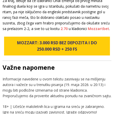
Za kraj, deluje da će izabranici Unai Emerija od prvog minuta
finalnog duela koji se igra u Istanbulu, pokušati da nametnu svoj
ritam, pa nije isključeno da engleski predstavnik postigne gol u
ranoj fazi meča, što bi dobrano olakšalo posao u nastavku
susreta, zbog čega vam hrabro preporučujemo da okušate sreću
sa prelazom 2-2, a sve to uz kvotu
2.70
u kladionici
Mozzartbet
.
MOZZART: 3.000 RSD BEZ DEPOZITA I DO
250.000 RSD + 250 FS
Važne napomene
Informacije navedene u ovom tekstu zasnivaju se na mišljenju
autora i važeće su u trenutku pisanja (19. maja 2026. u 20:13) i
mogu biti podložne izmenama od strane kladionica.
Preporučujemo da proverite aktuelnu ponudu na zvaničnom sajtu.
18+ | Učešće maloletnih lica u igrama na sreću je zabranjeno.
Igre na sreću mogu izazvati zavisnost. Igrajte odgovorno!