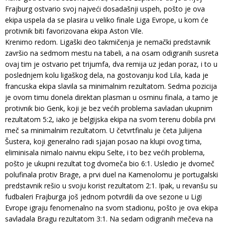
Frajburg ostvario svoj najveći dosadašnji uspeh, pošto je ova
ekipa uspela da se plasira u veliko finale Liga Evrope, u kom će
protivnik biti favorizovana ekipa Aston Vile.
Krenimo redom. Ligaški deo takmičenja je nemački predstavnik
završio na sedmom mestu na tabeli, a na osam odigranih susreta
ovaj tim je ostvario pet trijumfa, dva remija uz jedan poraz, i to u
poslednjem kolu ligaškog dela, na gostovanju kod Lila, kada je
francuska ekipa slavila sa minimalnim rezultatom. Sedma pozicija
je ovom timu donela direktan plasman u osminu finala, a tamo je
protivnik bio Genk, koji je bez većih problema savladan ukupnim
rezultatom 5:2, iako je belgijska ekipa na svom terenu dobila prvi
meč sa minimalnim rezultatom. U četvrtfinalu je četa Julijena
Šustera, koji generalno radi sjajan posao na klupi ovog tima,
eliminisala nimalo naivnu ekipu Selte, i to bez većih problema,
pošto je ukupni rezultat tog dvomeča bio 6:1. Usledio je dvomeč
polufinala protiv Brage, a prvi duel na Kamenolomu je portugalski
predstavnik rešio u svoju korist rezultatom 2:1. Ipak, u revanšu su
fudbaleri Frajburga još jednom potvrdili da ove sezone u Ligi
Evrope igraju fenomenalno na svom stadionu, pošto je ova ekipa
savladala Bragu rezultatom 3:1. Na sedam odigranih mečeva na