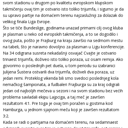
svom stadionu u drugom po kvalitetu evropskom klupskom
takmičenju ovaj tim je ostvario isto toliko trijumfa, i sigurno je da
su upravo partije na domaćem terenu najzaslužniji za dolazak do
velikog finala Liga Evrope.
Što se tiče Bundeslige, godinama unazad primarni cilj ovog kluba
je plasman u neko od evropskih takmičenja, a to se dogodilo i
ovog puta, pošto je Frajburg na kraju završio na sedmom mestu
na tabeli, što je naravno dovoljno za plasman u Ligu konferencije.
Na 34 odigrana susreta nekadašnji osvajač Cvajte je ostvario
trinaest trijumfa, doživeo isto toliko poraza, uz osam remija. Ako
govorimo o poslednjih pet duela, u tom periodu su izabranici
Julijena Šustera ostvarili dva trijumfa, doživeli dva poraza, uz
jedan remi. Proteklog vikenda bili smo svedoci poslednjeg kola
nemačkog šampionata, a fudbaleri Frajburga su za kraj odigrali
jedan od najboljih mečeva u sezoni i na svom stadionu bez većih
problema savladali ekipu Lajpciga, a taj meč je završen
rezultatom 4:1. Pre toga je ovaj tim poražen u gostima kod
Hamburga, u jednom sjajnom meču koji je završen rezultatom
3:2.
Kada se radi o partijama na domaćem terenu, na sedamnaest