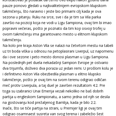
pauze ponovo gledati u najkvalitetnijem evropskom klupskom
takmičenju, što naravno i jeste bio primarni cilj kada je ova
sezona u pitanju. Ruku na srce, sve i da je tim sa Vila parka
završio na poziciji koja ne vodi u Ligu šampiona, ovaj tim bi imao
popravni večeras, pošto je poznato da tim koji osvoji trofej u
ovom takmičenju ima garantovano mesto u elitnom klupskom
takmičenju.
Na kolo pre kraja Aston Vila se nalazi na četvrtom mestu na tabeli
uz tri boda viška u odnosu na petoplasirani Liverpul, uz napomenu
da i ove sezone i peto mesto donosi plasman u Ligu šampiona.
Na poslednjih pet duela nekadašnji šampion Evrope je ostvario
dva trijumfa, doživeo dva poraza uz jedan remi. U prošlom kolu je
i definitivno Aston Vila obezbedila plasman u elitno klupsko
takmičenje, pošto je ovaj tim na svom terenu odigrao odličan
meč protiv Liverpula, a taj duel je završen rezultatom 4:2. Pre
toga su izabranici Unai Emerija vezali nekoliko ne baš dobrih
partija u engleskom šampionatu, a samo jedna od njih se desila
na gostovanju kod prežaljenog Barnlija, kada je bilo 2:2.
Inače, što se tiče partija na strani, u Premijer ligi je ovaj tim
odigrao osamnaest susreta van svog terena i zabeležio šest