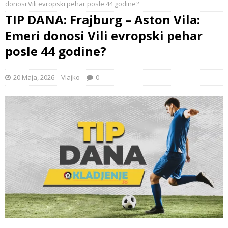
donosi Vili evropski pehar posle 44 godine?
TIP DANA: Frajburg – Aston Vila:
Emeri donosi Vili evropski pehar
posle 44 godine?
20 Maja, 2026
Vlajko
0