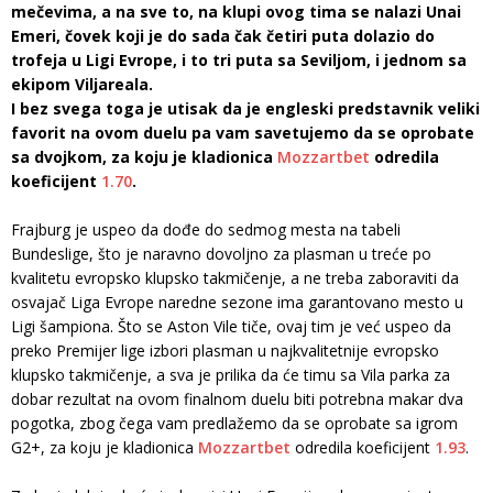
mečevima, a na sve to, na klupi ovog tima se nalazi Unai
Emeri, čovek koji je do sada čak četiri puta dolazio do
trofeja u Ligi Evrope, i to tri puta sa Seviljom, i jednom sa
ekipom Viljareala.
I bez svega toga je utisak da je engleski predstavnik veliki
favorit na ovom duelu pa vam savetujemo da se oprobate
sa dvojkom, za koju je kladionica
Mozzartbet
odredila
koeficijent
1.70
.
Frajburg je uspeo da dođe do sedmog mesta na tabeli
Bundeslige, što je naravno dovoljno za plasman u treće po
kvalitetu evropsko klupsko takmičenje, a ne treba zaboraviti da
osvajač Liga Evrope naredne sezone ima garantovano mesto u
Ligi šampiona. Što se Aston Vile tiče, ovaj tim je već uspeo da
preko Premijer lige izbori plasman u najkvalitetnije evropsko
klupsko takmičenje, a sva je prilika da će timu sa Vila parka za
dobar rezultat na ovom finalnom duelu biti potrebna makar dva
pogotka, zbog čega vam predlažemo da se oprobate sa igrom
G2+, za koju je kladionica
Mozzartbet
odredila koeficijent
1.93
.