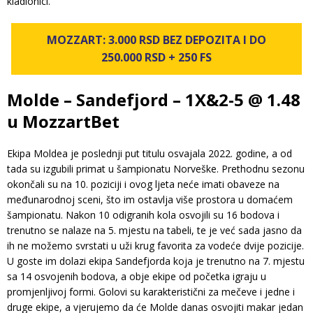
kladionici.
MOZZART: 3.000 RSD BEZ DEPOZITA I DO
250.000 RSD + 250 FS
Molde – Sandefjord – 1X&2-5 @ 1.48
u MozzartBet
Ekipa Moldea je poslednji put titulu osvajala 2022. godine, a od
tada su izgubili primat u šampionatu Norveške. Prethodnu sezonu
okončali su na 10. poziciji i ovog ljeta neće imati obaveze na
međunarodnoj sceni, što im ostavlja više prostora u domaćem
šampionatu. Nakon 10 odigranih kola osvojili su 16 bodova i
trenutno se nalaze na 5. mjestu na tabeli, te je već sada jasno da
ih ne možemo svrstati u uži krug favorita za vodeće dvije pozicije.
U goste im dolazi ekipa Sandefjorda koja je trenutno na 7. mjestu
sa 14 osvojenih bodova, a obje ekipe od početka igraju u
promjenljivoj formi. Golovi su karakteristični za mečeve i jedne i
druge ekipe, a vjerujemo da će Molde danas osvojiti makar jedan