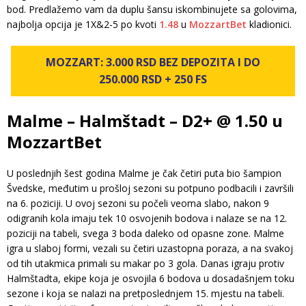
bod. Predlažemo vam da duplu šansu iskombinujete sa golovima,
najbolja opcija je 1X&2-5 po kvoti
1.48
u
MozzartBet
kladionici.
MOZZART: 3.000 RSD BEZ DEPOZITA I DO
250.000 RSD + 250 FS
Malme – Halmštadt – D2+ @ 1.50 u
MozzartBet
U poslednjih šest godina Malme je čak četiri puta bio šampion
Švedske, međutim u prošloj sezoni su potpuno podbacili i završili
na 6. poziciji. U ovoj sezoni su počeli veoma slabo, nakon 9
odigranih kola imaju tek 10 osvojenih bodova i nalaze se na 12.
poziciji na tabeli, svega 3 boda daleko od opasne zone. Malme
igra u slaboj formi, vezali su četiri uzastopna poraza, a na svakoj
od tih utakmica primali su makar po 3 gola. Danas igraju protiv
Halmštadta, ekipe koja je osvojila 6 bodova u dosadašnjem toku
sezone i koja se nalazi na pretposlednjem 15. mjestu na tabeli.