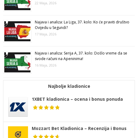
22 Maja, 2026
Najava i analiza: La Liga, 37. kolo: Ko će praviti društvo
Ovijedu u Segundi?
17 Maja, 2026
Najava i analiza: Serija A, 37. kolo: Došlo vreme da se
svode računi na Apeninima!
16 Maja, 2026
Najbolje kladionice
1XBET kladionica – ocena i bonus ponuda
Mozzart Bet Kladionica – Recenzija i Bonus