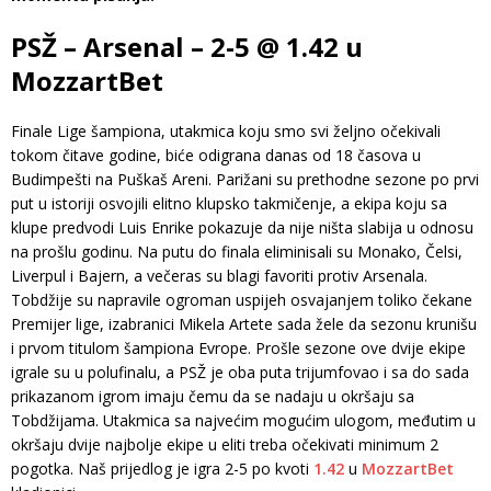
PSŽ – Arsenal – 2-5 @ 1.42 u
MozzartBet
Finale Lige šampiona, utakmica koju smo svi željno očekivali
tokom čitave godine, biće odigrana danas od 18 časova u
Budimpešti na Puškaš Areni. Parižani su prethodne sezone po prvi
put u istoriji osvojili elitno klupsko takmičenje, a ekipa koju sa
klupe predvodi Luis Enrike pokazuje da nije ništa slabija u odnosu
na prošlu godinu. Na putu do finala eliminisali su Monako, Čelsi,
Liverpul i Bajern, a večeras su blagi favoriti protiv Arsenala.
Tobdžije su napravile ogroman uspijeh osvajanjem toliko čekane
Premijer lige, izabranici Mikela Artete sada žele da sezonu krunišu
i prvom titulom šampiona Evrope. Prošle sezone ove dvije ekipe
igrale su u polufinalu, a PSŽ je oba puta trijumfovao i sa do sada
prikazanom igrom imaju čemu da se nadaju u okršaju sa
Tobdžijama. Utakmica sa najvećim mogućim ulogom, međutim u
okršaju dvije najbolje ekipe u eliti treba očekivati minimum 2
pogotka. Naš prijedlog je igra 2-5 po kvoti
1.42
u
MozzartBet