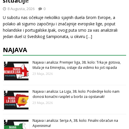
situaciji!
8 Augusta, 2026
0
U subotu nas očekuje nekoliko sjajnih duela širom Evrope, a
polako ali sigurno započinju i značajnije evropske lige, poput
holandske i portugalske.Ipak, ovog puta smo za vas analizirali
jedan duel iz švedskog šampionata, u okviru
[…]
NAJAVA
Najava i analiza: Premijer liga, 38. kolo: Trka je gotova,
titula je na Emirejtsu, ostaje da vidimo ko još ispada
23 Maja, 2026
Najava i analiza: La Liga, 38. kolo: Poslednje kolo nam
donosi konačni rasplet u borbi za opstanak!
23 Maja, 2026
Najava i analiza: Serija A, 38. kolo: Finalni obračun na
Apeninima!