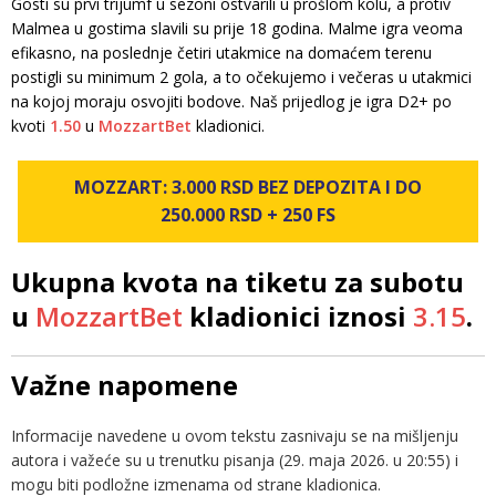
Gosti su prvi trijumf u sezoni ostvarili u prošlom kolu, a protiv
Malmea u gostima slavili su prije 18 godina. Malme igra veoma
efikasno, na poslednje četiri utakmice na domaćem terenu
postigli su minimum 2 gola, a to očekujemo i večeras u utakmici
na kojoj moraju osvojiti bodove. Naš prijedlog je igra D2+ po
kvoti
1.50
u
MozzartBet
kladionici.
MOZZART: 3.000 RSD BEZ DEPOZITA I DO
250.000 RSD + 250 FS
Ukupna kvota na tiketu za subotu
u
MozzartBet
kladionici iznosi
3.15
.
Važne napomene
Informacije navedene u ovom tekstu zasnivaju se na mišljenju
autora i važeće su u trenutku pisanja (29. maja 2026. u 20:55) i
mogu biti podložne izmenama od strane kladionica.