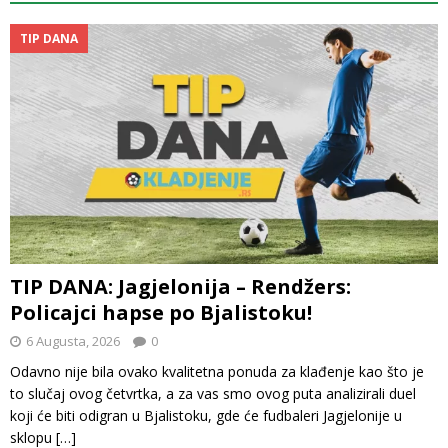
TIP DANA
TIP DANA: Jagjelonija – Rendžers:
Policajci hapse po Bjalistoku!
6 Augusta, 2026
0
Odavno nije bila ovako kvalitetna ponuda za klađenje kao što je
to slučaj ovog četvrtka, a za vas smo ovog puta analizirali duel
koji će biti odigran u Bjalistoku, gde će fudbaleri Jagjelonije u
sklopu
[…]