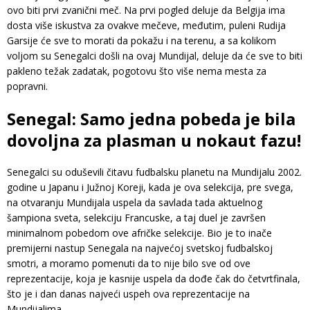
ovo biti prvi zvanični meč. Na prvi pogled deluje da Belgija ima
dosta više iskustva za ovakve mečeve, međutim, puleni Rudija
Garsije će sve to morati da pokažu i na terenu, a sa kolikom
voljom su Senegalci došli na ovaj Mundijal, deluje da će sve to biti
pakleno težak zadatak, pogotovu što više nema mesta za
popravni.
Senegal: Samo jedna pobeda je bila
dovoljna za plasman u nokaut fazu!
Senegalci su oduševili čitavu fudbalsku planetu na Mundijalu 2002.
godine u Japanu i Južnoj Koreji, kada je ova selekcija, pre svega,
na otvaranju Mundijala uspela da savlada tada aktuelnog
šampiona sveta, selekciju Francuske, a taj duel je završen
minimalnom pobedom ove afričke selekcije. Bio je to inače
premijerni nastup Senegala na najvećoj svetskoj fudbalskoj
smotri, a moramo pomenuti da to nije bilo sve od ove
reprezentacije, koja je kasnije uspela da dođe čak do četvrtfinala,
što je i dan danas najveći uspeh ova reprezentacije na
Mundijalima.