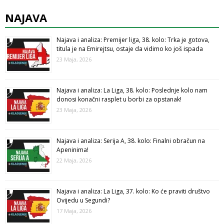
NAJAVA
Najava i analiza: Premijer liga, 38. kolo: Trka je gotova,
titula je na Emirejtsu, ostaje da vidimo ko još ispada
23 Maja, 2026
Najava i analiza: La Liga, 38. kolo: Poslednje kolo nam
donosi konačni rasplet u borbi za opstanak!
23 Maja, 2026
Najava i analiza: Serija A, 38. kolo: Finalni obračun na
Apeninima!
22 Maja, 2026
Najava i analiza: La Liga, 37. kolo: Ko će praviti društvo
Ovijedu u Segundi?
17 Maja, 2026