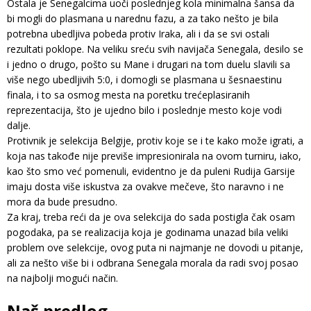
Ostala je Senegalcima uoči poslednjeg kola minimalna šansa da
bi mogli do plasmana u narednu fazu, a za tako nešto je bila
potrebna ubedljiva pobeda protiv Iraka, ali i da se svi ostali
rezultati poklope. Na veliku sreću svih navijača Senegala, desilo se
i jedno o drugo, pošto su Mane i drugari na tom duelu slavili sa
više nego ubedljivih 5:0, i domogli se plasmana u šesnaestinu
finala, i to sa osmog mesta na poretku trećeplasiranih
reprezentacija, što je ujedno bilo i poslednje mesto koje vodi
dalje.
Protivnik je selekcija Belgije, protiv koje se i te kako može igrati, a
koja nas takođe nije previše impresionirala na ovom turniru, iako,
kao što smo već pomenuli, evidentno je da puleni Rudija Garsije
imaju dosta više iskustva za ovakve mečeve, što naravno i ne
mora da bude presudno.
Za kraj, treba reći da je ova selekcija do sada postigla čak osam
pogodaka, pa se realizacija koja je godinama unazad bila veliki
problem ove selekcije, ovog puta ni najmanje ne dovodi u pitanje,
ali za nešto više bi i odbrana Senegala morala da radi svoj posao
na najbolji mogući način.
Naš predlog