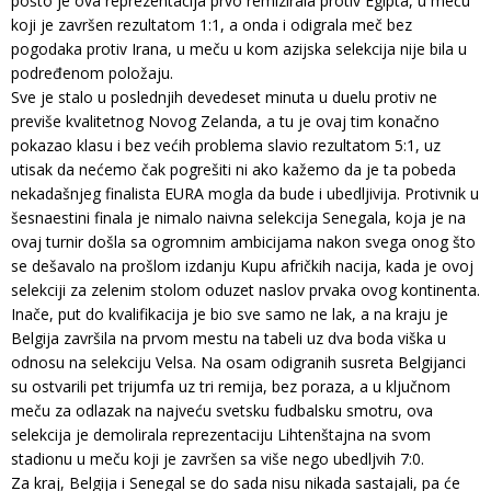
pošto je ova reprezentacija prvo remizirala protiv Egipta, u meču
koji je završen rezultatom 1:1, a onda i odigrala meč bez
pogodaka protiv Irana, u meču u kom azijska selekcija nije bila u
podređenom položaju.
Sve je stalo u poslednjih devedeset minuta u duelu protiv ne
previše kvalitetnog Novog Zelanda, a tu je ovaj tim konačno
pokazao klasu i bez većih problema slavio rezultatom 5:1, uz
utisak da nećemo čak pogrešiti ni ako kažemo da je ta pobeda
nekadašnjeg finalista EURA mogla da bude i ubedljivija. Protivnik u
šesnaestini finala je nimalo naivna selekcija Senegala, koja je na
ovaj turnir došla sa ogromnim ambicijama nakon svega onog što
se dešavalo na prošlom izdanju Kupu afričkih nacija, kada je ovoj
selekciji za zelenim stolom oduzet naslov prvaka ovog kontinenta.
Inače, put do kvalifikacija je bio sve samo ne lak, a na kraju je
Belgija završila na prvom mestu na tabeli uz dva boda viška u
odnosu na selekciju Velsa. Na osam odigranih susreta Belgijanci
su ostvarili pet trijumfa uz tri remija, bez poraza, a u ključnom
meču za odlazak na najveću svetsku fudbalsku smotru, ova
selekcija je demolirala reprezentaciju Lihtenštajna na svom
stadionu u meču koji je završen sa više nego ubedljvih 7:0.
Za kraj, Belgija i Senegal se do sada nisu nikada sastajali, pa će