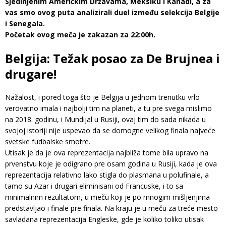
Sjedinjenim Američkim Državama, Meksiku i Kanadi, a za
vas smo ovog puta analizirali duel između selekcija Belgije
i Senegala.
Početak ovog meča je zakazan za 22:00h.
Belgija: Težak posao za De Brujnea i
drugare!
Nažalost, i pored toga što je Belgija u jednom trenutku vrlo
verovatno imala i najbolji tim na planeti, a tu pre svega mislimo
na 2018. godinu, i Mundijal u Rusiji, ovaj tim do sada nikada u
svojoj istoriji nije uspevao da se domogne velikog finala najveće
svetske fudbalske smotre.
Utisak je da je ova reprezentacija najbliža tome bila upravo na
prvenstvu koje je odigrano pre osam godina u Rusiji, kada je ova
reprezentacija relativno lako stigla do plasmana u polufinale, a
tamo su Azar i drugari eliminisani od Francuske, i to sa
minimalnim rezultatom, u meču koji je po mnogim mišljenjima
predstavljao i finale pre finala. Na kraju je u meču za treće mesto
savladana reprezentacija Engleske, gde je koliko toliko utisak