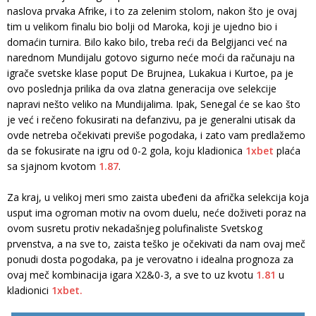
naslova prvaka Afrike, i to za zelenim stolom, nakon što je ovaj
tim u velikom finalu bio bolji od Maroka, koji je ujedno bio i
domaćin turnira. Bilo kako bilo, treba reći da Belgijanci već na
narednom Mundijalu gotovo sigurno neće moći da računaju na
igrače svetske klase poput De Brujnea, Lukakua i Kurtoe, pa je
ovo poslednja prilika da ova zlatna generacija ove selekcije
napravi nešto veliko na Mundijalima. Ipak, Senegal će se kao što
je već i rečeno fokusirati na defanzivu, pa je generalni utisak da
ovde netreba očekivati previše pogodaka, i zato vam predlažemo
da se fokusirate na igru od 0-2 gola, koju kladionica
1xbet
plaća
sa sjajnom kvotom
1.87
.
Za kraj, u velikoj meri smo zaista ubeđeni da afrička selekcija koja
usput ima ogroman motiv na ovom duelu, neće doživeti poraz na
ovom susretu protiv nekadašnjeg polufinaliste Svetskog
prvenstva, a na sve to, zaista teško je očekivati da nam ovaj meč
ponudi dosta pogodaka, pa je verovatno i idealna prognoza za
ovaj meč kombinacija igara X2&0-3, a sve to uz kvotu
1.81
u
kladionici
1xbet.