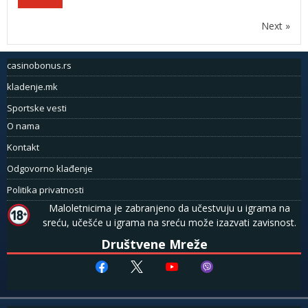
Next »
casinobonus.rs
kladenje.mk
Sportske vesti
O nama
Kontakt
Odgovorno klađenje
Politika privatnosti
Maloletnicima je zabranjeno da učestvuju u igrama na
sreću, učešće u igrama na sreću može izazvati zavisnost.
Društvene Mreže