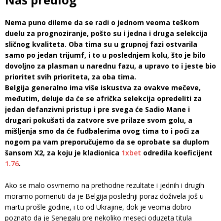
Nema puno dileme da se radi o jednom veoma teškom
duelu za prognoziranje, pošto su i jedna i druga selekcija
sličnog kvaliteta. Oba tima su u grupnoj fazi ostvarila
samo po jedan trijumf, i to u poslednjem kolu, što je bilo
dovoljno za plasman u narednu fazu, a upravo to i jeste bio
prioritet svih prioriteta, za oba tima.
Belgija generalno ima više iskustva za ovakve mečeve,
međutim, deluje da će se afrička selekcija opredeliti za
jedan defanzivni pristup i pre svega će Sadio Mane i
drugari pokušati da zatvore sve prilaze svom golu, a
mišljenja smo da će fudbalerima ovog tima to i poći za
nogom pa vam preporučujemo da se oprobate sa duplom
šansom X2, za koju je kladionica
1xbet
odredila koeficijent
1.76
.
Ako se malo osvrnemo na prethodne rezultate i jednih i drugih
moramo pomenuti da je Belgija poslednji poraz doživela još u
martu prošle godine, i to od Ukrajine, dok je veoma dobro
poznato da je Senegalu pre nekoliko meseci oduzeta titula