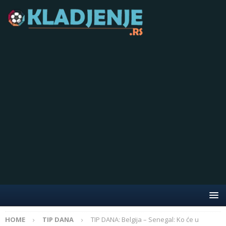
HOME
TIP DANA
TIP DANA: Belgija – Senegal: Ko će u