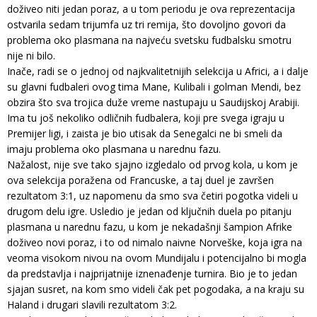
doživeo niti jedan poraz, a u tom periodu je ova reprezentacija
ostvarila sedam trijumfa uz tri remija, što dovoljno govori da
problema oko plasmana na najveću svetsku fudbalsku smotru
nije ni bilo.
Inače, radi se o jednoj od najkvalitetnijih selekcija u Africi, a i dalje
su glavni fudbaleri ovog tima Mane, Kulibali i golman Mendi, bez
obzira što sva trojica duže vreme nastupaju u Saudijskoj Arabiji.
Ima tu još nekoliko odličnih fudbalera, koji pre svega igraju u
Premijer ligi, i zaista je bio utisak da Senegalci ne bi smeli da
imaju problema oko plasmana u narednu fazu.
Nažalost, nije sve tako sjajno izgledalo od prvog kola, u kom je
ova selekcija poražena od Francuske, a taj duel je završen
rezultatom 3:1, uz napomenu da smo sva četiri pogotka videli u
drugom delu igre. Usledio je jedan od ključnih duela po pitanju
plasmana u narednu fazu, u kom je nekadašnji šampion Afrike
doživeo novi poraz, i to od nimalo naivne Norveške, koja igra na
veoma visokom nivou na ovom Mundijalu i potencijalno bi mogla
da predstavlja i najprijatnije iznenađenje turnira. Bio je to jedan
sjajan susret, na kom smo videli čak pet pogodaka, a na kraju su
Haland i drugari slavili rezultatom 3:2.