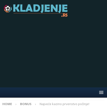
HOME
BONUS
Najveće kazino prvenstvo počinje!