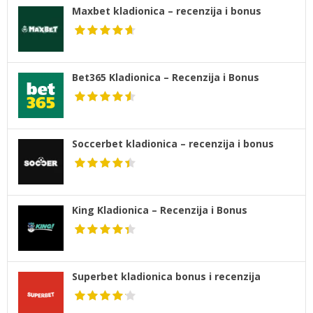
Maxbet kladionica – recenzija i bonus
Bet365 Kladionica – Recenzija i Bonus
Soccerbet kladionica – recenzija i bonus
King Kladionica – Recenzija i Bonus
Superbet kladionica bonus i recenzija