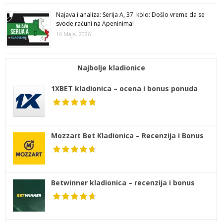
Najava i analiza: Serija A, 37. kolo: Došlo vreme da se
svode računi na Apeninima!
16 Maja, 2026
Najbolje kladionice
1XBET kladionica – ocena i bonus ponuda
Mozzart Bet Kladionica – Recenzija i Bonus
Betwinner kladionica – recenzija i bonus