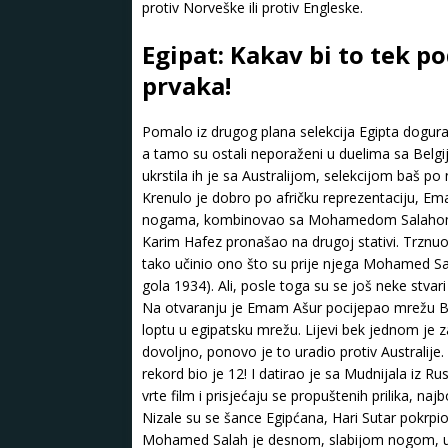
protiv Norveške ili protiv Engleske.
Egipat: Kakav bi to tek p
prvaka!
Pomalo iz drugog plana selekcija Egipta dogurala
a tamo su ostali neporaženi u duelima sa Bel
ukrstila ih je sa Australijom, selekcijom baš po 
Krenulo je dobro po afričku reprezentaciju, Em
nogama, kombinovao sa Mohamedom Salahom. Ni
Karim Hafez pronašao na drugoj stativi. Trznu
tako učinio ono što su prije njega Mohamed Sa
gola 1934). Ali, posle toga su se još neke stvari
Na otvaranju je Emam Ašur pocijepao mrežu B
loptu u egipatsku mrežu. Lijevi bek jednom je za
dovoljno, ponovo je to uradio protiv Australije.
rekord bio je 12! I datirao je sa Mudnijala iz 
vrte film i prisjećaju se propuštenih prilika, 
Nizale su se šance Egipćana, Hari Sutar pokrpi
Mohamed Salah je desnom, slabijom nogom, u p