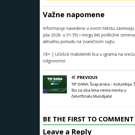
Važne napomene
Informacije navedene u ovom tekstu zasnivaju s
jula 2026. u 01:39) i mogu biti podložne izmen
aktuelnu ponudu na zvaničnom sajtu.
18+ | Učešće maloletnih lica u igrama na sreću 
odgovorno!
PREVIOUS
TIP DANA: Švajcarska – Kolumbija: 
što za oba tima nema mesta u
četvrtfinalu Mundijala!
BE THE FIRST TO COMMENT
Leave a Reply