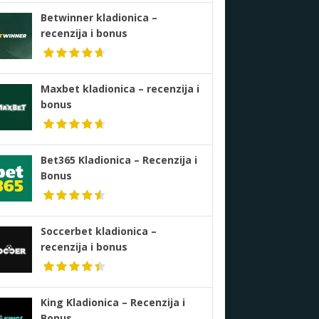
Betwinner kladionica –
recenzija i bonus
Maxbet kladionica – recenzija i
bonus
Bet365 Kladionica – Recenzija i
Bonus
Soccerbet kladionica –
recenzija i bonus
King Kladionica – Recenzija i
Bonus