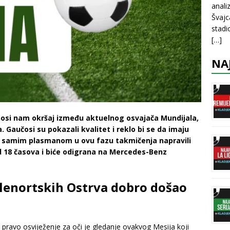
anali
Švajc
stadi
[…]
NA
osi nam okršaj između aktuelnog osvajača Mundijala,
. Gaučosi su pokazali kvalitet i reklo bi se da imaju
 i samim plasmanom u ovu fazu takmičenja napravili
d 18 časova i biće odigrana na Mercedes-Benz
elenortskih Ostrva dobro došao
, pravo osviježenje za oči je gledanje ovakvog Mesija koji