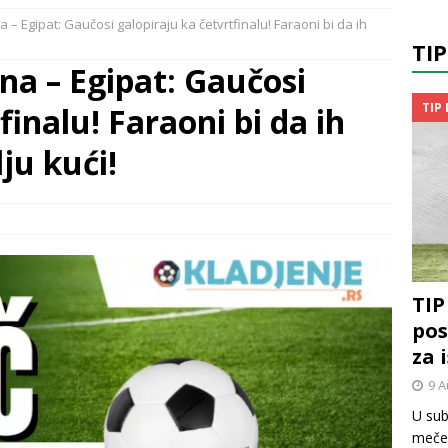
– Egipat: Gaučosi galopiraju ka četvrtfinalu! Faraoni bi da ih
TI
a – Egipat: Gaučosi
TIP
finalu! Faraoni bi da ih
ju kući!
TIP
pos
za 
9 A
U sub
mečev