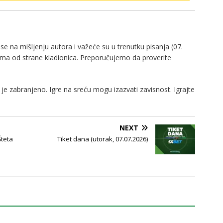
e na mišljenju autora i važeće su u trenutku pisanja (07.
ama od strane kladionica. Preporučujemo da proverite
je zabranjeno. Igre na sreću mogu izazvati zavisnost. Igrajte
NEXT
Šteta
Tiket dana (utorak, 07.07.2026)