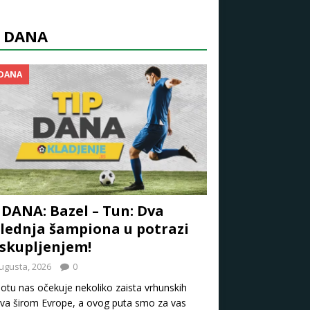
P DANA
 DANA
 DANA: Bazel – Tun: Dva
lednja šampiona u potrazi
iskupljenjem!
ugusta, 2026
0
otu nas očekuje nekoliko zaista vrhunskih
a širom Evrope, a ovog puta smo za vas