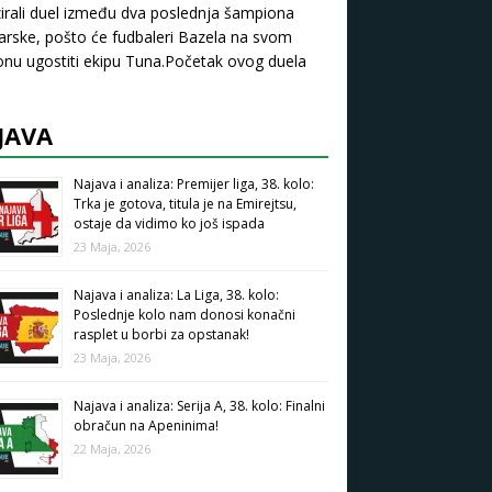
zirali duel između dva poslednja šampiona
arske, pošto će fudbaleri Bazela na svom
onu ugostiti ekipu Tuna.Početak ovog duela
JAVA
Najava i analiza: Premijer liga, 38. kolo:
Trka je gotova, titula je na Emirejtsu,
ostaje da vidimo ko još ispada
23 Maja, 2026
Najava i analiza: La Liga, 38. kolo:
Poslednje kolo nam donosi konačni
rasplet u borbi za opstanak!
23 Maja, 2026
Najava i analiza: Serija A, 38. kolo: Finalni
obračun na Apeninima!
22 Maja, 2026