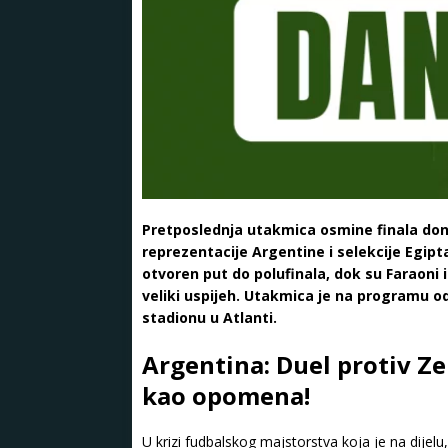
Pretposlednja utakmica osmine finala don
reprezentacije Argentine i selekcije Egipta
otvoren put do polufinala, dok su Faraoni
veliki uspijeh. Utakmica je na programu o
stadionu u Atlanti.
Argentina: Duel protiv Z
kao opomena!
U krizi fudbalskog majstorstva koja je na dijelu