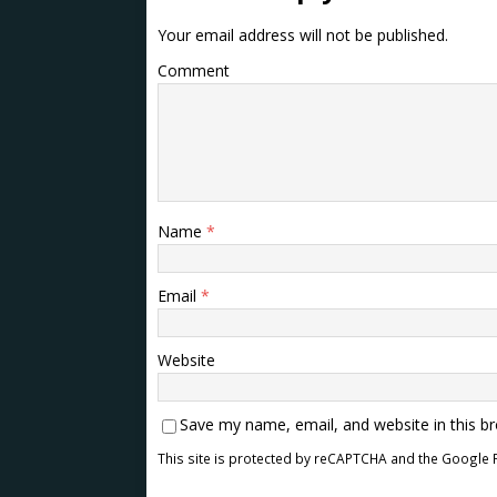
Your email address will not be published.
Comment
Name
*
Email
*
Website
Save my name, email, and website in this b
This site is protected by reCAPTCHA and the Google