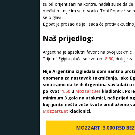
su bili orijentisani na kontre, nadali su se da ć
međutim, nije im se otvorilo. Toni Popović se p
se o glavu.
Egipat je prošao dalje i sada će protiv aktuelnog
Naš prijedlog:
Argentina je apsolutni favorit na ovoj utakmici,
Trijumf Egipta plaća se kvotom
8.50
, dok je z
Nije Argentina izgledala dominantno protiv
opomena za nastavak takmičenja. Iako Egi
smatramo da će ih Argentina savladati u re
po kvoti
1.50
u
MozzartBet
kladionici. Por
minimum 3 gola na utakmici, naš prijedlog
koji jurite nešto veće kvote predlažemo 
MozzartBet
kladionici.
MOZZART: 3.000 RSD BEZ 