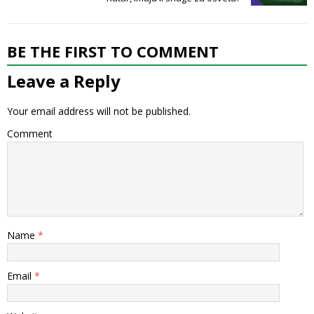
BE THE FIRST TO COMMENT
Leave a Reply
Your email address will not be published.
Comment
Name
*
Email
*