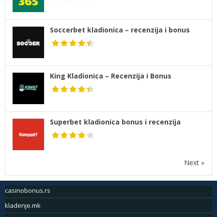
Soccerbet kladionica – recenzija i bonus
King Kladionica – Recenzija i Bonus
Superbet kladionica bonus i recenzija
Next »
casinobonus.rs
kladenje.mk