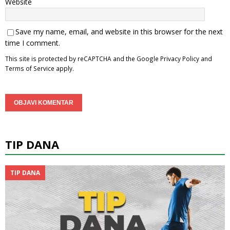
Website
Save my name, email, and website in this browser for the next
time I comment.
This site is protected by reCAPTCHA and the Google
Privacy Policy
and
Terms of Service
apply.
TIP DANA
TIP DANA