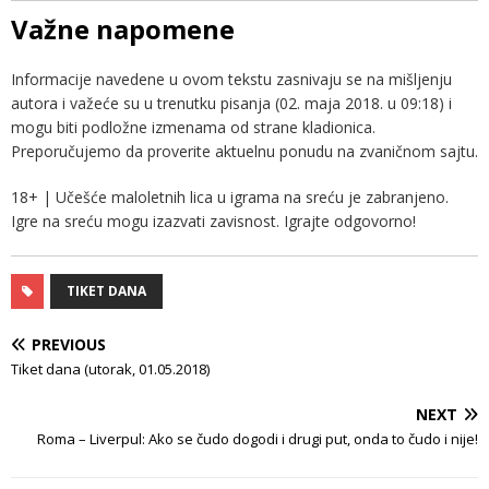
Važne napomene
Informacije navedene u ovom tekstu zasnivaju se na mišljenju
autora i važeće su u trenutku pisanja (02. maja 2018. u 09:18) i
mogu biti podložne izmenama od strane kladionica.
Preporučujemo da proverite aktuelnu ponudu na zvaničnom sajtu.
18+ | Učešće maloletnih lica u igrama na sreću je zabranjeno.
Igre na sreću mogu izazvati zavisnost. Igrajte odgovorno!
TIKET DANA
PREVIOUS
Tiket dana (utorak, 01.05.2018)
NEXT
Roma – Liverpul: Ako se čudo dogodi i drugi put, onda to čudo i nije!