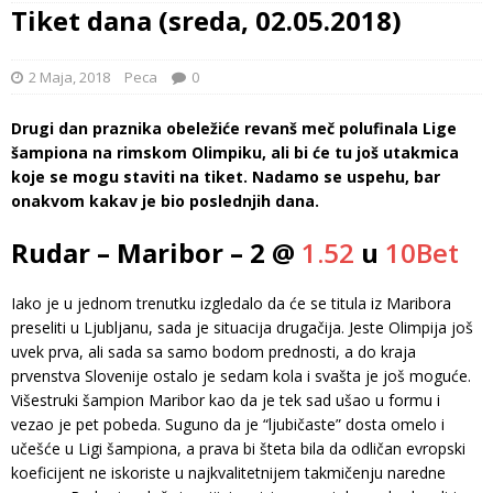
Tiket dana (sreda, 02.05.2018)
2 Maja, 2018
Peca
0
Drugi dan praznika obeležiće revanš meč polufinala Lige
šampiona na rimskom Olimpiku, ali bi će tu još utakmica
koje se mogu staviti na tiket. Nadamo se uspehu, bar
onakvom kakav je bio poslednjih dana.
Rudar – Maribor – 2 @
1.52
u
10Bet
Iako je u jednom trenutku izgledalo da će se titula iz Maribora
preseliti u Ljubljanu, sada je situacija drugačija. Jeste Olimpija još
uvek prva, ali sada sa samo bodom prednosti, a do kraja
prvenstva Slovenije ostalo je sedam kola i svašta je još moguće.
Višestruki šampion Maribor kao da je tek sad ušao u formu i
vezao je pet pobeda. Suguno da je “ljubičaste” dosta omelo i
učešće u Ligi šampiona, a prava bi šteta bila da odličan evropski
koeficijent ne iskoriste u najkvalitetnijem takmičenju naredne