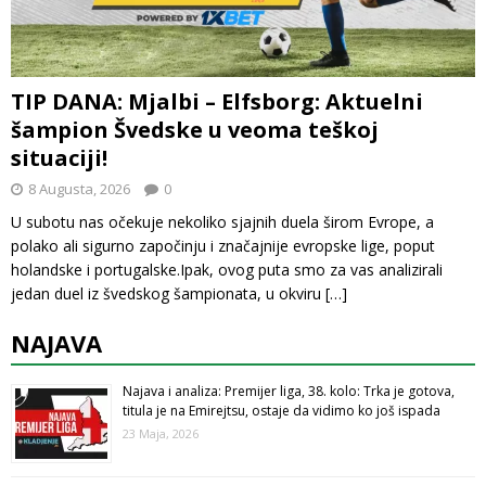
TIP DANA: Mjalbi – Elfsborg: Aktuelni
šampion Švedske u veoma teškoj
situaciji!
8 Augusta, 2026
0
U subotu nas očekuje nekoliko sjajnih duela širom Evrope, a
polako ali sigurno započinju i značajnije evropske lige, poput
holandske i portugalske.Ipak, ovog puta smo za vas analizirali
jedan duel iz švedskog šampionata, u okviru
[…]
NAJAVA
Najava i analiza: Premijer liga, 38. kolo: Trka je gotova,
titula je na Emirejtsu, ostaje da vidimo ko još ispada
23 Maja, 2026