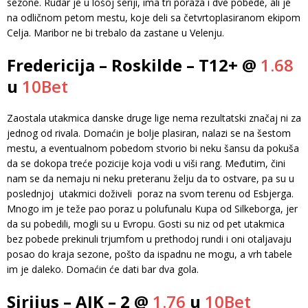
sezone. Rudar je u lošoj seriji, ima tri poraza i dve pobede, ali je
na odličnom petom mestu, koje deli sa četvrtoplasiranom ekipom
Celja. Maribor ne bi trebalo da zastane u Velenju.
Fredericija – Roskilde – T12+ @
1.68
u
10Bet
Zaostala utakmica danske druge lige nema rezultatski značaj ni za
jednog od rivala. Domaćin je bolje plasiran, nalazi se na šestom
mestu, a eventualnom pobedom stvorio bi neku šansu da pokuša
da se dokopa treće pozicije koja vodi u viši rang. Međutim, čini
nam se da nemaju ni neku preteranu želju da to ostvare, pa su u
poslednjoj utakmici doživeli poraz na svom terenu od Esbjerga.
Mnogo im je teže pao poraz u polufunalu Kupa od Silkeborga, jer
da su pobedili, mogli su u Evropu. Gosti su niz od pet utakmica
bez pobede prekinuli trjumfom u prethodoj rundi i oni otaljavaju
posao do kraja sezone, pošto da ispadnu ne mogu, a vrh tabele
im je daleko. Domaćin će dati bar dva gola.
Sirijus – AIK – 2 @
1.76
u
10Bet