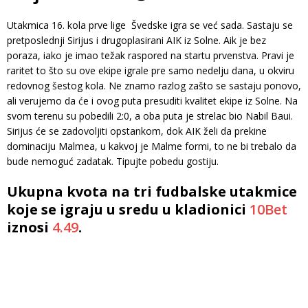
Utakmica 16. kola prve lige Švedske igra se već sada. Sastaju se
pretposlednji Sirijus i drugoplasirani AIK iz Solne. Aik je bez
poraza, iako je imao težak raspored na startu prvenstva. Pravi je
raritet to što su ove ekipe igrale pre samo nedelju dana, u okviru
redovnog šestog kola. Ne znamo razlog zašto se sastaju ponovo,
ali verujemo da će i ovog puta presuditi kvalitet ekipe iz Solne. Na
svom terenu su pobedili 2:0, a oba puta je strelac bio Nabil Baui.
Sirijus će se zadovoljiti opstankom, dok AIK želi da prekine
dominaciju Malmea, u kakvoj je Malme formi, to ne bi trebalo da
bude nemoguć zadatak. Tipujte pobedu gostiju.
Ukupna kvota na tri fudbalske utakmice
koje se igraju u sredu u kladionici
10Bet
iznosi
4.49
.