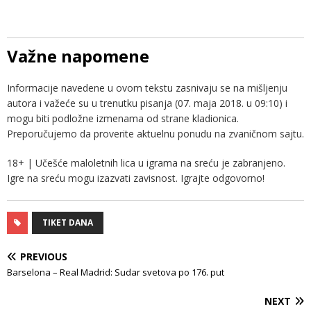
Važne napomene
Informacije navedene u ovom tekstu zasnivaju se na mišljenju
autora i važeće su u trenutku pisanja (07. maja 2018. u 09:10) i
mogu biti podložne izmenama od strane kladionica.
Preporučujemo da proverite aktuelnu ponudu na zvaničnom sajtu.
18+ | Učešće maloletnih lica u igrama na sreću je zabranjeno.
Igre na sreću mogu izazvati zavisnost. Igrajte odgovorno!
TIKET DANA
PREVIOUS
Barselona – Real Madrid: Sudar svetova po 176. put
NEXT