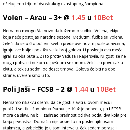
očekujemo trijumf dvostrukog uzastopnog šampiona.
Volen – Arau – 3+ @
1.45
u
10Bet
Nemamo mnogo šta novo da kažemo o sudbini Volena, ekipe
koja neće postojati naredne sezone. Međutim, fudbaleri Volena,
želeći da se u što boljem svetlu predstave novim posleodavcima,
igraju sve bolje i postižu veliki broj golova. U posledja dva meča
igrali su oba puta 2:2 i to protiv Vaduza i Rapersvila. Ni gosti se ne
mogu pohvaliti nekom uspešnom sezonom, želeli su povratak u
ekitu, a tek su sedmi od deset timova. Golova će biti na obe
strane, uvereni smo u to.
Poli Jaši – FCSB – 2 @
1.44
u
10Bet
Nemamo nikakvu dilemu da će gosti slaviti u ovom meču i
približiti se tituli šampiona Rumunije. Kluž je pobedio, pa i FCSB
mora da slavi, ne bi li zadržao prednost od dva boda, dva kola pre
kraja prvenstva. Domaćin nije pobedio na poslednjih osam
utakmica, a zabeležio je u tom intervalu, čak sedam poraza i