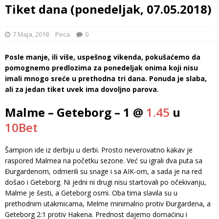
Tiket dana (ponedeljak, 07.05.2018)
7 Maja, 2018
Peca
0
Posle manje, ili više, uspešnog vikenda, pokušaćemo da
pomognemo predlozima za ponedeljak onima koji nisu
imali mnogo sreće u prethodna tri dana. Ponuda je slaba,
ali za jedan tiket uvek ima dovoljno parova.
Malme – Geteborg – 1 @
1.45
u
10Bet
Šampion ide iz derbiju u derbi. Prosto neverovatno kakav je
raspored Malmea na početku sezone. Već su igrali dva puta sa
Đurgardenom, odmerili su snage i sa AIK-om, a sada je na red
došao i Geteborg. Ni jedni ni drugi nisu startovali po očekivanju,
Malme je šesti, a Geteborg osmi. Oba tima slavila su u
prethodnim utakmicama, Melme minimalno protiv Đurgardena, a
Geteborg 2:1 protiv Hakena. Prednost dajemo domaćinu i