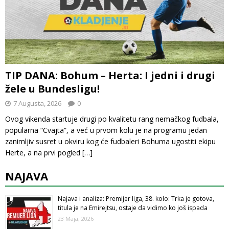
TIP DANA: Bohum – Herta: I jedni i drugi
žele u Bundesligu!
7 Augusta, 2026
0
Ovog vikenda startuje drugi po kvalitetu rang nemačkog fudbala,
popularna “Cvajta”, a već u prvom kolu je na programu jedan
zanimljiv susret u okviru kog će fudbaleri Bohuma ugostiti ekipu
Herte, a na prvi pogled
[…]
NAJAVA
Najava i analiza: Premijer liga, 38. kolo: Trka je gotova,
titula je na Emirejtsu, ostaje da vidimo ko još ispada
23 Maja, 2026