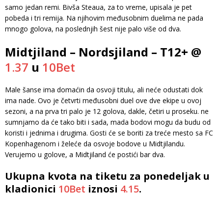
samo jedan remi. Bivša Steaua, za to vreme, upisala je pet
pobeda i tri remija. Na njihovim međusobnim duelima ne pada
mnogo golova, na poslednjih šest nije palo više od dva.
Midtjiland – Nordsjiland – T12+ @
1.37
u
10Bet
Male šanse ima domaćin da osvoji titulu, ali neće odustati dok
ima nade. Ovo je četvrti međusobni duel ove dve ekipe u ovoj
sezoni, a na prva tri palo je 12 golova, dakle, četiri u proseku. ne
sumnjamo da će tako biti i sada, mada bodovi mogu da budu od
koristi i jednima i drugima. Gosti će se boriti za treće mesto sa FC
Kopenhagenom i želeće da osvoje bodove u Midtjilandu.
Verujemo u golove, a Midtjiland će postići bar dva.
Ukupna kvota na tiketu za ponedeljak u
kladionici
10Bet
iznosi
4.15
.