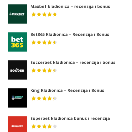
Maxbet kladionica – recenzija i bonus
Bet365 Kladionica – Recenzija i Bonus
Soccerbet kladionica – recenzija i bonus
King Kladionica – Recenzija i Bonus
Superbet kladionica bonus i recenzija