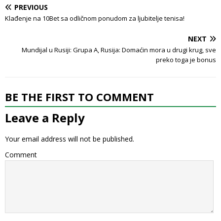
PREVIOUS
Klađenje na 10Bet sa odličnom ponudom za ljubitelje tenisa!
NEXT
Mundijal u Rusiji: Grupa A, Rusija: Domaćin mora u drugi krug, sve
preko toga je bonus
BE THE FIRST TO COMMENT
Leave a Reply
Your email address will not be published.
Comment