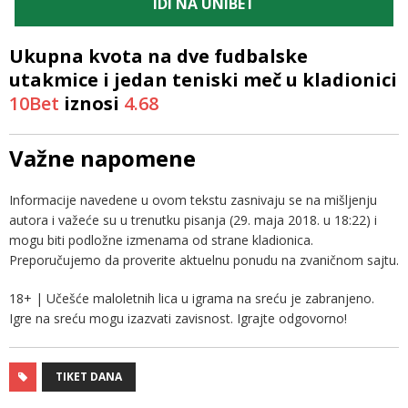
IDI NA UNIBET
Ukupna kvota na dve fudbalske
utakmice i jedan teniski meč u kladionici
10Bet
iznosi
4.68
Važne napomene
Informacije navedene u ovom tekstu zasnivaju se na mišljenju
autora i važeće su u trenutku pisanja (29. maja 2018. u 18:22) i
mogu biti podložne izmenama od strane kladionica.
Preporučujemo da proverite aktuelnu ponudu na zvaničnom sajtu.
18+ | Učešće maloletnih lica u igrama na sreću je zabranjeno.
Igre na sreću mogu izazvati zavisnost. Igrajte odgovorno!
TIKET DANA