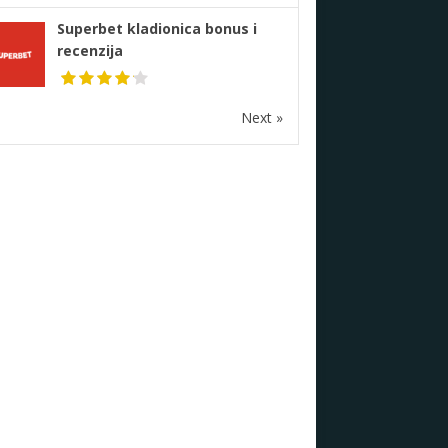
Superbet kladionica bonus i
recenzija
Next »