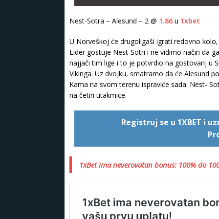
Nest-Sotra – Alesund – 2 @
1.86
u
1xbet
U Norveškoj će drugoligaši igrati redovno kolo, 
Lider gostuje Nest-Sotri i ne vidimo način da 
najjači tim lige i to je potvrdio na gostovanj 
Vikinga. Uz dvojku, smatramo da će Alesund post
Kama na svom terenu ispraviće sada. Nest- Sot
na četiri utakmice.
Registruj se u 1XBET i 
Pr
1xBet ima neverovatan bonus: 100% do 100 