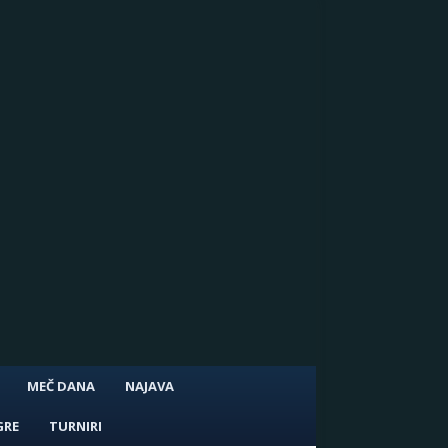
MEČ DANA
NAJAVA
GRE
TURNIRI