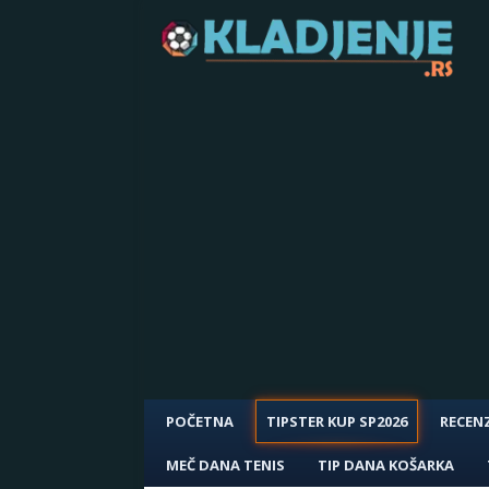
POČETNA
TIPSTER KUP SP2026
RECENZ
MEČ DANA TENIS
TIP DANA KOŠARKA