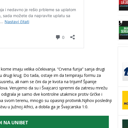
kome imaju velika očekivanja. “Crvena furija” sanja drugi
 u drugi krug. Do tada, ostaje im da tempiraju formu za
usretu, ali nam se čini da je kvota na trijumf Španije
golova. Verujemo da su i Švajcarci spremni da zatresu mrežu
 odigrala je samo dve kontrolne utakmice protiv Grčke i
na svom terenu, mnogo su opasniji protivnik.Njihov poslednji
 u Južnoj Africi, a dobila ga je Švajcarska 1:0.
DI NA UNIBET