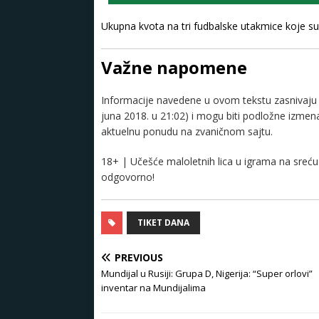
Ukupna kvota na tri fudbalske utakmice koje su
Važne napomene
Informacije navedene u ovom tekstu zasnivaju s
juna 2018. u 21:02) i mogu biti podložne izme
aktuelnu ponudu na zvaničnom sajtu.
18+ | Učešće maloletnih lica u igrama na sreću 
odgovorno!
TIKET DANA
PREVIOUS
Mundijal u Rusiji: Grupa D, Nigerija: “Super orlovi”
inventar na Mundijalima