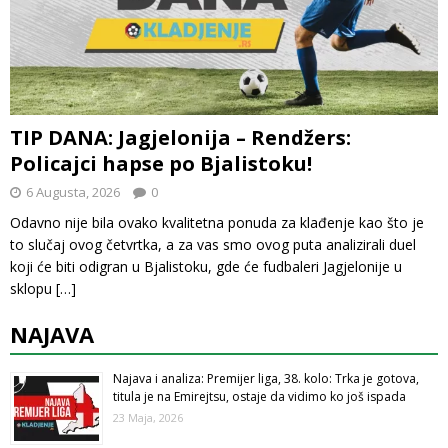
TIP DANA: Jagjelonija – Rendžers:
Policajci hapse po Bjalistoku!
6 Augusta, 2026
0
Odavno nije bila ovako kvalitetna ponuda za klađenje kao što je
to slučaj ovog četvrtka, a za vas smo ovog puta analizirali duel
koji će biti odigran u Bjalistoku, gde će fudbaleri Jagjelonije u
sklopu
[…]
NAJAVA
Najava i analiza: Premijer liga, 38. kolo: Trka je gotova,
titula je na Emirejtsu, ostaje da vidimo ko još ispada
23 Maja, 2026