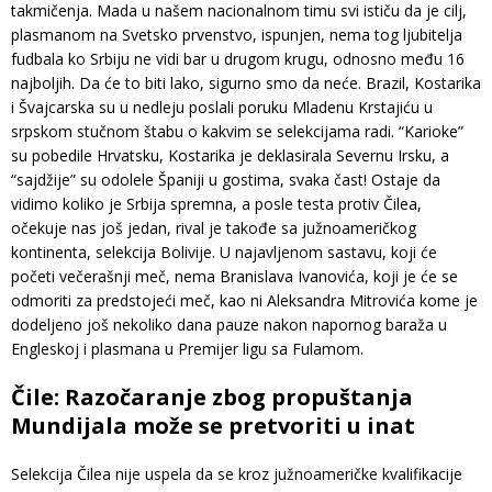
takmičenja. Mada u našem nacionalnom timu svi ističu da je cilj,
plasmanom na Svetsko prvenstvo, ispunjen, nema tog ljubitelja
fudbala ko Srbiju ne vidi bar u drugom krugu, odnosno među 16
najboljih. Da će to biti lako, sigurno smo da neće. Brazil, Kostarika
i Švajcarska su u nedleju poslali poruku Mladenu Krstajiću u
srpskom stučnom štabu o kakvim se selekcijama radi. “Karioke”
su pobedile Hrvatsku, Kostarika je deklasirala Severnu Irsku, a
“sajdžije” su odolele Španiji u gostima, svaka čast! Ostaje da
vidimo koliko je Srbija spremna, a posle testa protiv Čilea,
očekuje nas još jedan, rival je takođe sa južnoameričkog
kontinenta, selekcija Bolivije. U najavljenom sastavu, koji će
početi večerašnji meč, nema Branislava Ivanovića, koji je će se
odmoriti za predstojeći meč, kao ni Aleksandra Mitrovića kome je
dodeljeno još nekoliko dana pauze nakon napornog baraža u
Engleskoj i plasmana u Premijer ligu sa Fulamom.
Čile: Razočaranje zbog propuštanja
Mundijala može se pretvoriti u inat
Selekcija Čilea nije uspela da se kroz južnoameričke kvalifikacije