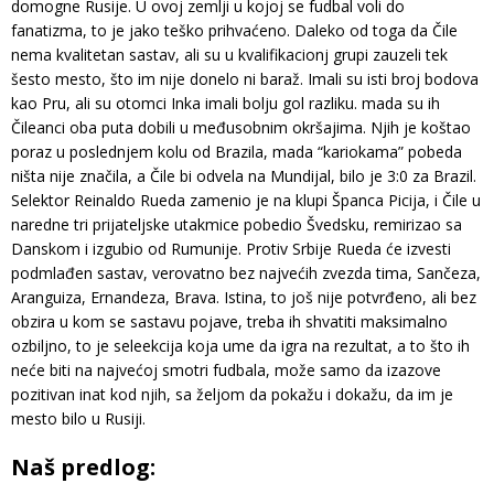
domogne Rusije. U ovoj zemlji u kojoj se fudbal voli do
fanatizma, to je jako teško prihvaćeno. Daleko od toga da Čile
nema kvalitetan sastav, ali su u kvalifikacionj grupi zauzeli tek
šesto mesto, što im nije donelo ni baraž. Imali su isti broj bodova
kao Pru, ali su otomci Inka imali bolju gol razliku. mada su ih
Čileanci oba puta dobili u međusobnim okršajima. Njih je koštao
poraz u poslednjem kolu od Brazila, mada “kariokama” pobeda
ništa nije značila, a Čile bi odvela na Mundijal, bilo je 3:0 za Brazil.
Selektor Reinaldo Rueda zamenio je na klupi Španca Picija, i Čile u
naredne tri prijateljske utakmice pobedio Švedsku, remirizao sa
Danskom i izgubio od Rumunije. Protiv Srbije Rueda će izvesti
podmlađen sastav, verovatno bez najvećih zvezda tima, Sančeza,
Aranguiza, Ernandeza, Brava. Istina, to još nije potvrđeno, ali bez
obzira u kom se sastavu pojave, treba ih shvatiti maksimalno
ozbiljno, to je seleekcija koja ume da igra na rezultat, a to što ih
neće biti na najvećoj smotri fudbala, može samo da izazove
pozitivan inat kod njih, sa željom da pokažu i dokažu, da im je
mesto bilo u Rusiji.
Naš predlog: