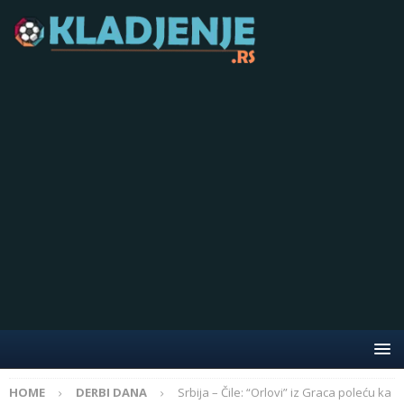
HOME
DERBI DANA
Srbija – Čile: “Orlovi” iz Graca poleću ka