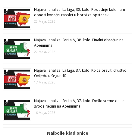
Najava i analiza: La Liga, 38. kolo: Poslednje kolo nam
donosi konačni rasplet u borbi za opstanak!
23 Maja, 2026
Najava i analiza: Serija A, 38. kolo: Finalni obračun na
Apeninima!
22 Maja, 2026
Najava i analiza: La Liga, 37. kolo: Ko će praviti društvo
Ovijedu u Segundi?
17 Maja, 2026
Najava i analiza: Serija A, 37. kolo: Došlo vreme da se
svode računi na Apeninima!
16 Maja, 2026
Najbolje kladionice