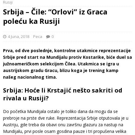
Rusiji
Srbija – Čile: “Orlovi” iz Graca
poleću ka Rusiji
4 Juna, 2018
Peca
0
Prva, od dve poslednje, kontrolne utakmice reprezentacije
Srbije pred start na Mundijalu protiv Kostarike, biće duel sa
južnoameričkom selekcijom Čilea. Utakmica se igra u
austrijskom gradu Gracu, blizu koga je trening kamp
našeg nacionalnog tima.
Srbija: Hoće li Krstajić nešto sakriti od
rivala u Rusiji?
Do početka Mundijala ostalo je toliko dana da mogu da se
prebroje na prste dve ruke. Reprezentacija Srbije otputovala je u
Austriju, gde treba da obavi onu završnu glazuru za nastup na
Mundijalu, prvi posle osam gosdina pauze i tri propušena velika