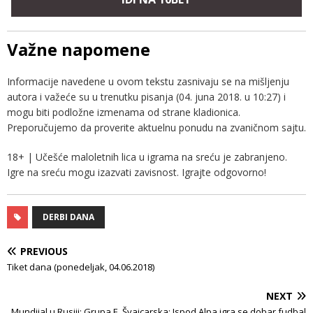
Važne napomene
Informacije navedene u ovom tekstu zasnivaju se na mišljenju
autora i važeće su u trenutku pisanja (04. juna 2018. u 10:27) i
mogu biti podložne izmenama od strane kladionica.
Preporučujemo da proverite aktuelnu ponudu na zvaničnom sajtu.
18+ | Učešće maloletnih lica u igrama na sreću je zabranjeno.
Igre na sreću mogu izazvati zavisnost. Igrajte odgovorno!
DERBI DANA
PREVIOUS
Tiket dana (ponedeljak, 04.06.2018)
NEXT
Mundijal u Rusiji: Grupa E, Švajcarska: Ispod Alpa igra se dobar fudbal