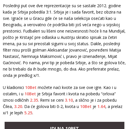
Poslednji put ove dve reprezentacije su se sastale 2012. godine
kada je Srbija pobedila 3:1. Srbija je i sada favorit, bez obzira na
sve. Igraće se u Gracu gde će se naša selekcija osećati kao u
Beogradu, a verovatno će podrška biti još veća nego u srpskoj
prestonici. Fudbaleri su lišeni one neizvesnosti hoće li na Mundijal,
pošto je Krstajić pre odlaska u Austriju skratio spisak za četiri
imena, pa su svi preostali sigurni u svoj status. Dakle, poslednji
filter nisu prošli golman Aleksandar Jovanović, povređeni Matija
Nastasić, Nemnaja Maksimović i, pravo je iznenađenje, Mijat
Gaćinović. Po nama, prvi tip je pobeda Srbije, a što se golova tiče,
ne bi trebalo da ih bude mnogo, do dva. Ako preferirate prelaz,
onda je predlog x/1.
U kladionici
10Bet
možete naći kvote za sve ove igre. Kao i u
ostalim, i u
10Bet
je Srbija favorit i kvota na pobedu “orlova”
iznosi odličnih
2.35
. Remi se ceni
3.10
, a slično je i za pobedu
Čilea,
3.20
. Da će golova biti 0-2, kvota u
10Bet
je
1.64
, a prelaz
x/1 je lepih
5.25
.
IDI NA 10BET