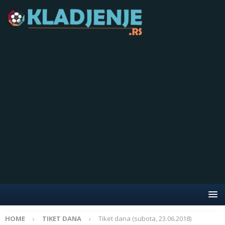
HOME
TIKET DANA
Tiket dana (subota, 23.06.2018)