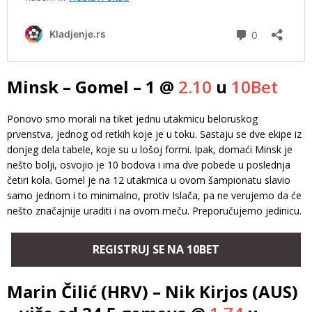
Minsk – Gomel – 1 @
2.10
u
10Bet
Ponovo smo morali na tiket jednu utakmicu beloruskog
prvenstva, jednog od retkih koje je u toku. Sastaju se dve ekipe iz
donjeg dela tabele, koje su u lošoj formi. Ipak, domaći Minsk je
nešto bolji, osvojio je 10 bodova i ima dve pobede u poslednja
četiri kola. Gomel je na 12 utakmica u ovom šampionatu slavio
samo jednom i to minimalno, protiv Islača, pa ne verujemo da će
nešto značajnije uraditi i na ovom meču. Preporučujemo jedinicu.
REGISTRUJ SE NA 10BET
Marin Čilić (HRV) – Nik Kirjos (AUS)