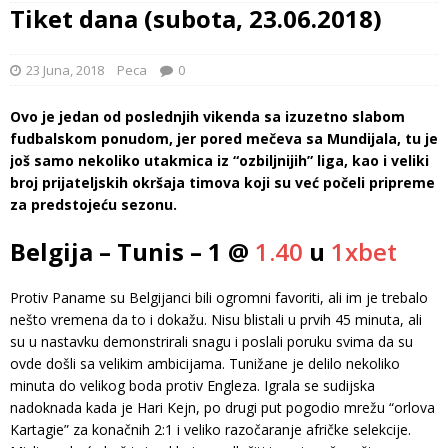
Tiket dana (subota, 23.06.2018)
23 Juna, 2018
Peca
0
Ovo je jedan od poslednjih vikenda sa izuzetno slabom
fudbalskom ponudom, jer pored mečeva sa Mundijala, tu je
još samo nekoliko utakmica iz “ozbiljnijih” liga, kao i veliki
broj prijateljskih okršaja timova koji su već počeli pripreme
za predstojeću sezonu.
Belgija – Tunis – 1 @
1.40
u
1xbet
Protiv Paname su Belgijanci bili ogromni favoriti, ali im je trebalo
nešto vremena da to i dokažu. Nisu blistali u prvih 45 minuta, ali
su u nastavku demonstrirali snagu i poslali poruku svima da su
ovde došli sa velikim ambicijama. Tunižane je delilo nekoliko
minuta do velikog boda protiv Engleza. Igrala se sudijska
nadoknada kada je Hari Kejn, po drugi put pogodio mrežu “orlova
Kartagie” za konačnih 2:1 i veliko razočaranje afričke selekcije.