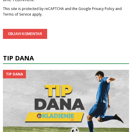
This site is protected by reCAPTCHA and the Google
Privacy Policy
and
Terms of Service
apply.
TIP DANA
TIP DANA