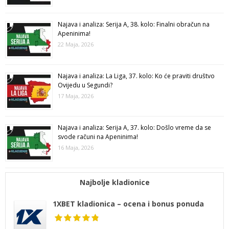
Najava i analiza: Serija A, 38. kolo: Finalni obračun na
Apeninima!
22 Maja, 2026
Najava i analiza: La Liga, 37. kolo: Ko će praviti društvo
Ovijedu u Segundi?
17 Maja, 2026
Najava i analiza: Serija A, 37. kolo: Došlo vreme da se
svode računi na Apeninima!
16 Maja, 2026
Najbolje kladionice
1XBET kladionica – ocena i bonus ponuda