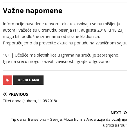
Važne napomene
Informacije navedene u ovom tekstu zasnivaju se na mišljenju
autora i važeće su u trenutku pisanja (11. augusta 2018. u 18:23) i
mogu biti podložne izmenama od strane kladionica.
Preporučujemo da proverite aktuelnu ponudu na zvaničnom sajtu.
18+ | Učešće maloletnih lica u igrama na sreću je zabranjeno.
Igre na sreću mogu izazvati zavisnost. Igrajte odgovorno!
DERBI DANA
PREVIOUS
Tiket dana (subota, 11.08.2018)
NEXT
Tip dana: Barselona – Sevilja: Može li tim iz Andaluzije da ozbiljnije
ugrozi Barsu?