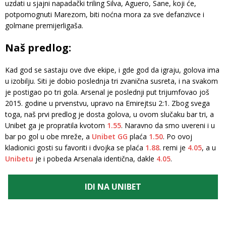
uzdati u sjajni napadački triling Silva, Aguero, Sane, koji će,
potpomognuti Marezom, biti noćna mora za sve defanzivce i
golmane premijerligaša.
Naš predlog:
Kad god se sastaju ove dve ekipe, i gde god da igraju, golova ima
u izobilju. Siti je dobio poslednja tri zvanična susreta, i na svakom
je postigao po tri gola. Arsenal je poslednji put trijumfovao još
2015. godine u prvenstvu, upravo na Emirejtsu 2:1. Zbog svega
toga, naš prvi predlog je dosta golova, u ovom slučaku bar tri, a
Unibet ga je propratila kvotom
1.55
. Naravno da smo uvereni i u
bar po gol u obe mreže, a
Unibet
GG
plaća
1.50
. Po ovoj
kladionici gosti su favoriti i dvojka se plaća
1.88
. remi je
4.05
, a u
Unibetu
je i pobeda Arsenala identična, dakle
4.05
.
IDI NA UNIBET