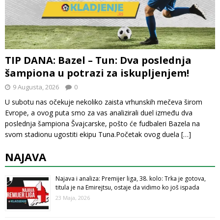
TIP DANA: Bazel – Tun: Dva poslednja
šampiona u potrazi za iskupljenjem!
9 Augusta, 2026
0
U subotu nas očekuje nekoliko zaista vrhunskih mečeva širom
Evrope, a ovog puta smo za vas analizirali duel između dva
poslednja šampiona Švajcarske, pošto će fudbaleri Bazela na
svom stadionu ugostiti ekipu Tuna.Početak ovog duela
[…]
NAJAVA
Najava i analiza: Premijer liga, 38. kolo: Trka je gotova,
titula je na Emirejtsu, ostaje da vidimo ko još ispada
23 Maja, 2026