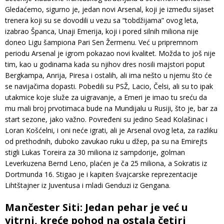
Gledaćemo, sigurno je, jedan novi Arsenal, koji je između sijaset
trenera koji su se dovodili u vezu sa “tobdžijama” ovog leta,
izabrao Španca, Unaji Emerija, koji i pored silnih miliona nije
doneo Ligu šampiona Pari Sen Žermenu. Već u pripremnom
periodu Arsenal je igrom pokazao novi kvalitet. Možda to još nije
tim, kao u godinama kada su njihov dres nosili majstori poput
Bergkampa, Anrija, Piresa i ostalih, ali ima nešto u njemu što će
se navijačima dopasti. Pobedili su PSŽ, Lacio, Čelsi, ali su to ipak
utakmice koje služe za uigravanje, a Emeri je imao tu sreću da
mu mali broj prvotimaca bude na Mundijalu u Rusiji, što je, bar za
start sezone, jako važno. Povređeni su jedino Sead Kolašinac i
Loran Košćelni, i oni neće igrati, ali je Arsenal ovog leta, za razliku
od prethodnih, duboko zavukao ruku u džep, pa su na Emirejts
stigli Lukas Toreira za 30 miliona iz sampdorije, golman
Leverkuzena Bernd Leno, plaćen je ča 25 miliona, a Sokratis iz
Dortmunda 16. Stigao je i kapiten švajcarske reprezentacije
Lihtštajner iz Juventusa i mladi Genduzi iz Gengana.
Mančester Siti: Jedan pehar je već u
vitrni, kreće pohod na ostala četiri