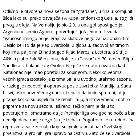
Odlično je otvorena nova sezona za “građane”, u finalu Komjuniti
šilda lako su, preko osvajača FA Kupa londonskog Čelsija, stigli di
prvog trofeja. Na Vembliju je bio 2:0, a oba gol apostigao je
Argentinac serhio Aguero, potvrđujući još jednom tezu da
“gaučosi” mnogo bolje igraju za klubove nego za nacionalni tim.
Desilo se i to da je Pep Gvardiola, u globalu, zadovoljan timom
koji ima, pa je na Etihad stigao Rijad Marez iz Lestera, a Siti je
Alžirca platio čak 68 miliona, dok je za “kusur” do 70, doveo Filipa
Sandlera iz holandskog Cvolea. Ne piše se dobro rivalima kad
Katalonac nije imao poretbu za šopingom. Nekoliko veoma
važnih igrača izostalo je iz tima Sitija u uvodnoj utakmici sezone,
a razlog je nedovoljni oporavak posle završetka Mundijala. Sada
bi svi, osim povređenog danila, trebalo da budu spremni, ali je
pitanje koliko su uspeli da se rehabilituju, a istovremeno i dobro
pripreme za novu sezonu. Iskreno, teško nam je da u to
poverujemo i smatramo da je Premijer liga ove godine počela bar
nedelju dana ranije nego što je trebala. Pogotovo se to odnosi na
reprezentatvice zemalja koje su igrale u polufinalu Svetskog
prvenstva, a gro nih igra upravo na Ostrvu. Zato će se Gvardiola