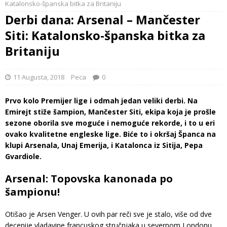
Katalonsko-španska bitka za Britaniju
Derbi dana: Arsenal – Mančester
Siti: Katalonsko-španska bitka za
Britaniju
11 Augusta, 2018
Peca
0
Prvo kolo Premijer lige i odmah jedan veliki derbi. Na
Emirejt stiže šampion, Mančester Siti, ekipa koja je prošle
sezone oborila sve moguće i nemoguće rekorde, i to u eri
ovako kvalitetne engleske lige. Biće to i okršaj Španca na
klupi Arsenala, Unaj Emerija, i Katalonca iz Sitija, Pepa
Gvardiole.
Arsenal: Topovska kanonada po
šampionu!
Otišao je Arsen Venger. U ovih par reči sve je stalo, više od dve
decenije vladavine francuskog stručnjaka u severnom Londonu.