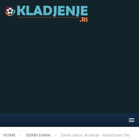
HOME
DERBI DANA
Derbi dana: Arsenal – Mančester Siti: