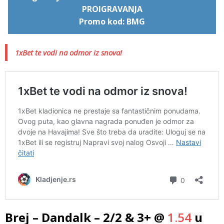
PROIGRAVANJA
Promo kod: BMG
1xBet te vodi na odmor iz snova!
Brej – Dandalk – 2/2 & 3+ @
1.54
u