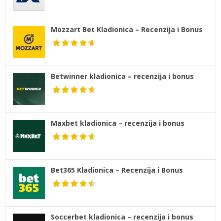
Mozzart Bet Kladionica – Recenzija i Bonus
Betwinner kladionica – recenzija i bonus
Maxbet kladionica – recenzija i bonus
Bet365 Kladionica – Recenzija i Bonus
Soccerbet kladionica – recenzija i bonus