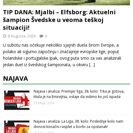
TIP DANA: Mjalbi – Elfsborg: Aktuelni
šampion Švedske u veoma teškoj
situaciji!
8 Augusta, 2026
0
U subotu nas očekuje nekoliko sjajnih duela širom Evrope, a
polako ali sigurno započinju i značajnije evropske lige, poput
holandske i portugalske.Ipak, ovog puta smo za vas analizirali
jedan duel iz švedskog šampionata, u okviru
[…]
NAJAVA
Najava i analiza: Premijer liga, 38. kolo: Trka je gotova,
titula je na Emirejtsu, ostaje da vidimo ko još ispada
23 Maja, 2026
Najava i analiza: La Liga, 38. kolo: Poslednje kolo nam
donosi konačni rasplet u borbi za opstanak!
23 Maja, 2026