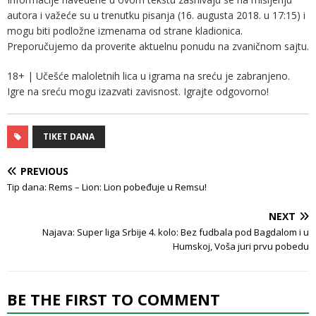
autora i važeće su u trenutku pisanja (16. augusta 2018. u 17:15) i
mogu biti podložne izmenama od strane kladionica.
Preporučujemo da proverite aktuelnu ponudu na zvaničnom sajtu.
18+ | Učešće maloletnih lica u igrama na sreću je zabranjeno.
Igre na sreću mogu izazvati zavisnost. Igrajte odgovorno!
TIKET DANA
PREVIOUS
Tip dana: Rems – Lion: Lion pobeđuje u Remsu!
NEXT
Najava: Super liga Srbije 4. kolo: Bez fudbala pod Bagdalom i u
Humskoj, Voša juri prvu pobedu
BE THE FIRST TO COMMENT