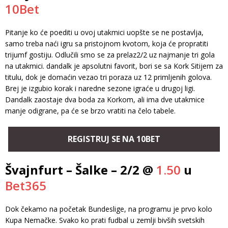
10Bet
Pitanje ko će poediti u ovoj utakmici uopšte se ne postavlja,
samo treba naći igru sa pristojnom kvotom, koja će propratiti
trijumf gostiju. Odlučili smo se za prelaz2/2 uz najmanje tri gola
na utakmici. dandalk je apsolutni favorit, bori se sa Kork Sitijem za
titulu, dok je domaćin vezao tri poraza uz 12 primljenih golova.
Brej je izgubio korak i naredne sezone igraće u drugoj ligi.
Dandalk zaostaje dva boda za Korkom, ali ima dve utakmice
manje odigrane, pa će se brzo vratiti na čelo tabele.
REGISTRUJ SE NA 10BET
Švajnfurt – Šalke – 2/2 @
1.50
u
Bet365
Dok čekamo na početak Bundeslige, na programu je prvo kolo
Kupa Nemačke. Svako ko prati fudbal u zemlji bivših svetskih