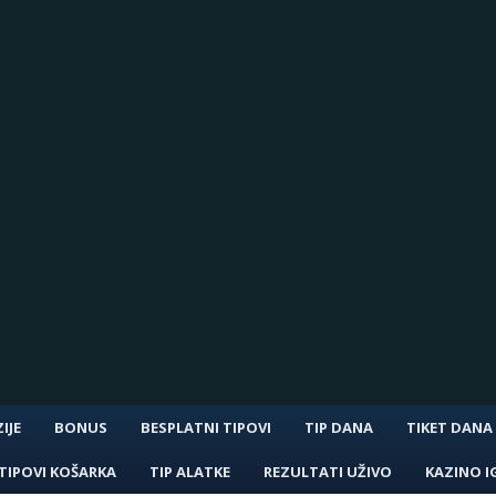
IJE
BONUS
BESPLATNI TIPOVI
TIP DANA
TIKET DANA
TIPOVI KOŠARKA
TIP ALATKE
REZULTATI UŽIVO
KAZINO I