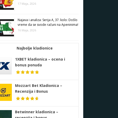
17 Maja, 2026
Najava i analiza: Serija A, 37. kolo: Došlo
vreme da se svode računi na Apeninima!
16 Maja, 2026
Najbolje kladionice
1XBET kladionica – ocena i
bonus ponuda
Mozzart Bet Kladionica –
Recenzija i Bonus
Betwinner kladionica –
recenzija i bonus