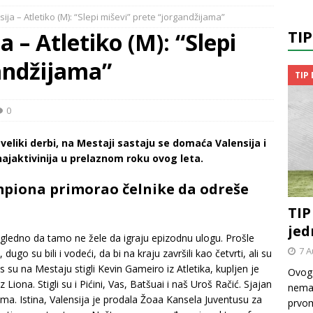
ija – Atletiko (M): “Slepi miševi” prete “jorgandžijama”
TI
a – Atletiko (M): “Slepi
andžijama”
TIP
0
eliki derbi, na Mestaji sastaju se domaća Valensija i
najaktivinija u prelaznom roku ovog leta.
mpiona primorao čelnike da odreše
TIP
jed
 očigledno da tamo ne žele da igraju epizodnu ulogu. Prošle
7 A
go su bili i vodeći, da bi na kraju završili kao četvrti, ali su
tos su na Mestaju stigli Kevin Gameiro iz Atletika, kupljen je
Ovog 
 Liona. Stigli su i Pićini, Vas, Batšuai i naš Uroš Račić. Sjajan
nemač
ima. Istina, Valensija je prodala Žoaa Kansela Juventusu za
prvom