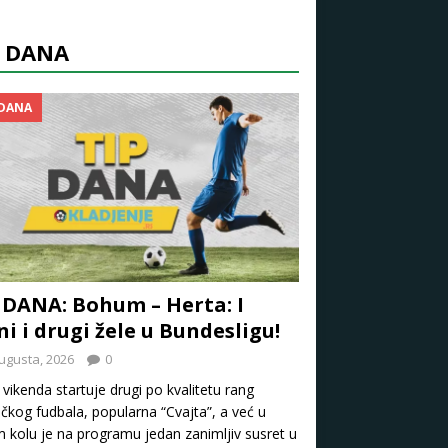
P DANA
 DANA
 DANA: Bohum – Herta: I
ni i drugi žele u Bundesligu!
ugusta, 2026
0
vikenda startuje drugi po kvalitetu rang
kog fudbala, popularna “Cvajta”, a već u
 kolu je na programu jedan zanimljiv susret u