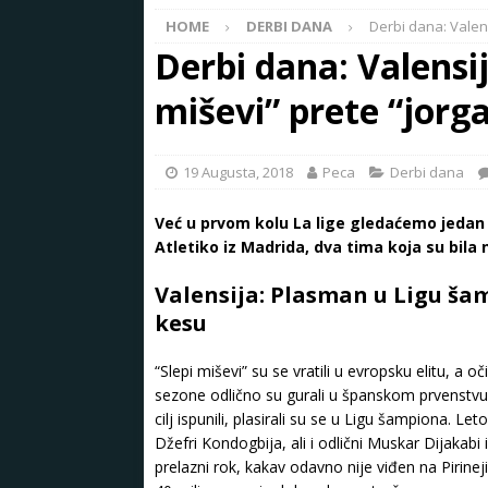
HOME
DERBI DANA
Derbi dana: Valens
Derbi dana: Valensij
miševi” prete “jorg
19 Augusta, 2018
Peca
Derbi dana
Već u prvom kolu La lige gledaćemo jedan v
Atletiko iz Madrida, dva tima koja su bila 
Valensija: Plasman u Ligu ša
kesu
“Slepi miševi” su se vratili u evropsku elitu, a
sezone odlično su gurali u španskom prvenstvu, du
cilj ispunili, plasirali su se u Ligu šampiona. Le
Džefri Kondogbija, ali i odlični Muskar Dijakabi iz
prelazni rok, kakav odavno nije viđen na Pirinej