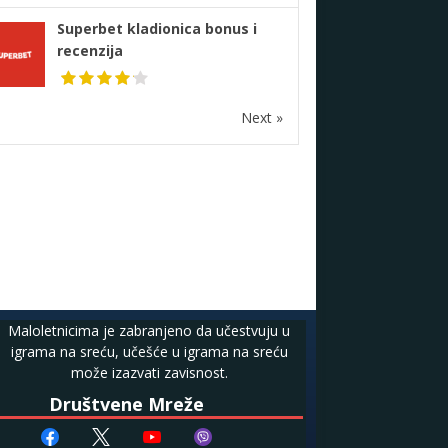
Superbet kladionica bonus i
recenzija
Next »
Maloletnicima je zabranjeno da učestvuju u
igrama na sreću, učešće u igrama na sreću
može izazvati zavisnost.
Društvene Mreže