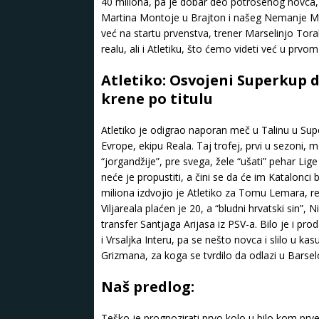
40 miliona, pa je dobar deo potrošenog novca,
Martina Montoje u Brajton i našeg Nemanje Mak
već na startu prvenstva, trener Marselinjo Tora
realu, ali i Atletiku, što ćemo videti već u prvom
Atletiko: Osvojeni Superkup
krene po titulu
Atletiko je odigrao naporan meč u Talinu u Sup
Evrope, ekipu Reala. Taj trofej, prvi u sezoni,
“jorgandžije”, pre svega, žele “ušati” pehar Li
neće je propustiti, a čini se da će im Katalonci 
miliona izdvojio je Atletiko za Tomu Lemara, re
Viljareala plaćen je 20, a “bludni hrvatski sin”, 
transfer Santjaga Arijasa iz PSV-a. Bilo je i p
i Vrsaljka Interu, pa se nešto novca i slilo u 
Grizmana, za koga se tvrdilo da odlazi u Barselo
Naš predlog:
Teško je prognozirati prvo kolo u bilo kom prve