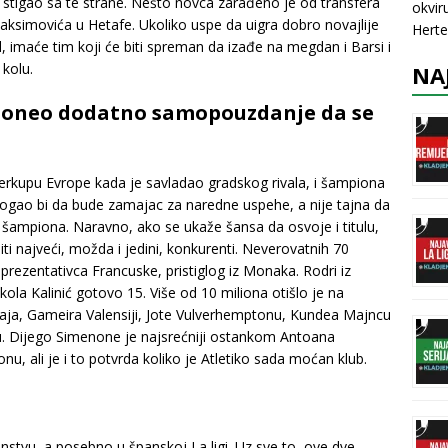
 stigao sa te strane. Nešto novca zarađeno je od transfera
okvir
simovića u Hetafe. Ukoliko uspe da uigra dobro novajlije
Herte
l, imaće tim koji će biti spreman da izađe na megdan i Barsi i
 kolu.
NA
 doneo dodatno samopouzdanje da se
erkupu Evrope kada je savladao gradskog rivala, i šampiona
 mogao bi da bude zamajac za naredne uspehe, a nije tajna da
ge šampiona. Naravno, ako se ukaže šansa da osvoje i titulu,
biti najveći, možda i jedini, konkurenti. Neverovatnih 70
prezentativca Francuske, pristiglog iz Monaka. Rodri iz
Nikola Kalinić gotovo 15. Više od 10 miliona otišlo je na
rodaja, Gameira Valensiji, Jote Vulverhemptonu, Kundea Majncu
kasu. Dijego Simenone je najsrećniji ostankom Antoana
nu, ali je i to potvrda koliko je Atletiko sada moćan klub.
nstvu, a posebno u španskoj La ligi. Uz sve to, ove dve