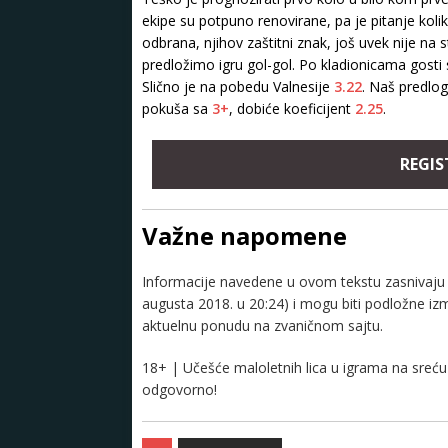
ekipe su potpuno renovirane, pa je pitanje koliko
odbrana, njihov zaštitni znak, još uvek nije na
predložimo igru gol-gol. Po kladionicama gosti s
Slično je na pobedu Valnesije
3.22
. Naš predlo
pokuša sa
3+
, dobiće koeficijent
2.25
.
REGIS
Važne napomene
Informacije navedene u ovom tekstu zasnivaju s
augusta 2018. u 20:24) i mogu biti podložne i
aktuelnu ponudu na zvaničnom sajtu.
18+ | Učešće maloletnih lica u igrama na sreću 
odgovorno!