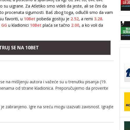
 su uigrane. Za Atletiko smo videli da jeste, ali se čini da
 sto procenata sigurnosti. Baš zbog toga, odlučili smo da vam
u favoriti, u
10Bet
pobeda gostiju je
2.52
, a remi
3.28
.
g
GG
u kladionici
10Bet
plaća se tačno
2.00
, a ko voli da
TRUJ SE NA 10BET
e na mišljenju autora i važeće su u trenutku pisanja (19.
zmenama od strane kladionica. Preporučujemo da proverite
je zabranjeno. Igre na sreću mogu izazvati zavisnost. Igrajte