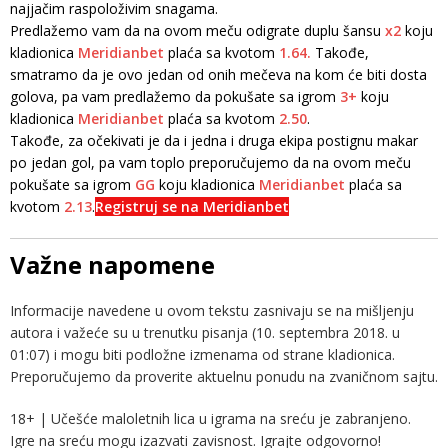
najjačim raspoloživim snagama.
Predlažemo vam da na ovom meču odigrate duplu šansu
x2
koju
kladionica
Meridianbet
plaća sa kvotom
1.64.
Takođe,
smatramo da je ovo jedan od onih mečeva na kom će biti dosta
golova, pa vam predlažemo da pokušate sa igrom
3+
koju
kladionica
Meridianbet
plaća sa kvotom
2.50
.
Takođe, za očekivati je da i jedna i druga ekipa postignu makar
po jedan gol, pa vam toplo preporučujemo da na ovom meču
pokušate sa igrom
GG
koju kladionica
Meridianbet
plaća sa
kvotom
2.13
.
Registruj se na Meridianbet
Važne napomene
Informacije navedene u ovom tekstu zasnivaju se na mišljenju
autora i važeće su u trenutku pisanja (10. septembra 2018. u
01:07) i mogu biti podložne izmenama od strane kladionica.
Preporučujemo da proverite aktuelnu ponudu na zvaničnom sajtu.
18+ | Učešće maloletnih lica u igrama na sreću je zabranjeno.
Igre na sreću mogu izazvati zavisnost. Igrajte odgovorno!