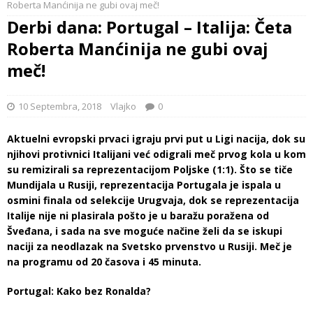
Roberta Manćinija ne gubi ovaj meč!
Derbi dana: Portugal – Italija: Četa
Roberta Manćinija ne gubi ovaj
meč!
10 Septembra, 2018
Vlajko
0
Aktuelni evropski prvaci igraju prvi put u Ligi nacija, dok su
njihovi protivnici Italijani već odigrali meč prvog kola u kom
su remizirali sa reprezentacijom Poljske (1:1). Što se tiče
Mundijala u Rusiji, reprezentacija Portugala je ispala u
osmini finala od selekcije Urugvaja, dok se reprezentacija
Italije nije ni plasirala pošto je u baražu poražena od
Šveđana, i sada na sve moguće načine želi da se iskupi
naciji za neodlazak na Svetsko prvenstvo u Rusiji. Meč je
na programu od 20 časova i 45 minuta.
Portugal: Kako bez Ronalda?