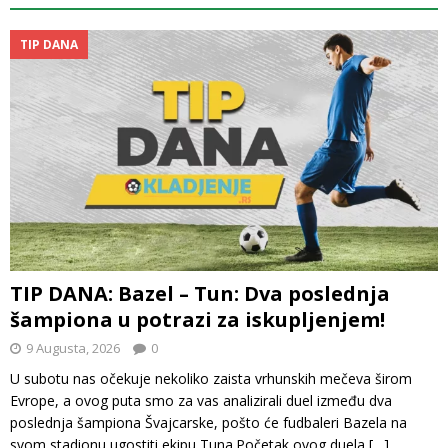
TIP DANA
TIP DANA: Bazel – Tun: Dva poslednja
šampiona u potrazi za iskupljenjem!
9 Augusta, 2026
0
U subotu nas očekuje nekoliko zaista vrhunskih mečeva širom
Evrope, a ovog puta smo za vas analizirali duel između dva
poslednja šampiona Švajcarske, pošto će fudbaleri Bazela na
svom stadionu ugostiti ekipu Tuna.Početak ovog duela
[…]