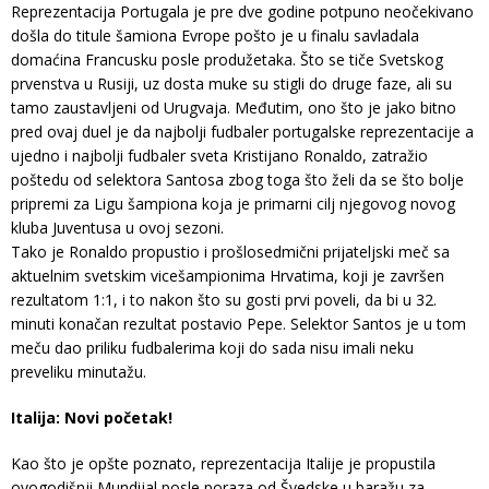
Reprezentacija Portugala je pre dve godine potpuno neočekivano
došla do titule šamiona Evrope pošto je u finalu savladala
domaćina Francusku posle produžetaka. Što se tiče Svetskog
prvenstva u Rusiji, uz dosta muke su stigli do druge faze, ali su
tamo zaustavljeni od Urugvaja. Međutim, ono što je jako bitno
pred ovaj duel je da najbolji fudbaler portugalske reprezentacije a
ujedno i najbolji fudbaler sveta Kristijano Ronaldo, zatražio
poštedu od selektora Santosa zbog toga što želi da se što bolje
pripremi za Ligu šampiona koja je primarni cilj njegovog novog
kluba Juventusa u ovoj sezoni.
Tako je Ronaldo propustio i prošlosedmični prijateljski meč sa
aktuelnim svetskim vicešampionima Hrvatima, koji je završen
rezultatom 1:1, i to nakon što su gosti prvi poveli, da bi u 32.
minuti konačan rezultat postavio Pepe. Selektor Santos je u tom
meču dao priliku fudbalerima koji do sada nisu imali neku
preveliku minutažu.
Italija: Novi početak!
Kao što je opšte poznato, reprezentacija Italije je propustila
ovogodišnji Mundijal posle poraza od Švedske u baražu za