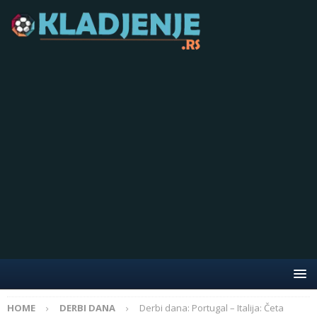
HOME
DERBI DANA
Derbi dana: Portugal – Italija: Četa