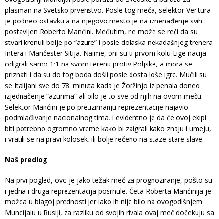
plasman na Svetsko prvenstvo. Posle tog meča, selektor Ventura
je podneo ostavku a na njegovo mesto je na iznenađenje svih
postavljen Roberto Manćini. Međutim, ne može se reći da su
stvari krenuli bolje po “azure” i posle dolaska nekadašnjeg trenera
Intera i Mančester Sitija. Naime, oni su u prvom kolu Lige nacija
odigrali samo 1:1 na svom terenu protiv Poljske, a mora se
priznati i da su do tog boda došli posle dosta loše igre. Mučili su
se Italijani sve do 78. minuta kada je Žoržinjo iz penala doneo
izjednačenje “azurima” ali bilo je to sve od njih na ovom meču.
Selektor Manćini je po preuzimanju reprezentacije najavio
podmlađivanje nacionalnog tima, i evidentno je da će ovoj ekipi
biti potrebno ogromno vreme kako bi zaigrali kako znaju i umeju,
i vratili se na pravi kolosek, ili bolje rečeno na staze stare slave.
Naš predlog
Na prvi pogled, ovo je jako težak meč za prognoziranje, pošto su
i jedna i druga reprezentacija posrnule. Četa Roberta Manćinija je
možda u blagoj prednosti jer iako ih nije bilo na ovogodišnjem
Mundijalu u Rusiji, za razliku od svojih rivala ovaj meč dočekuju sa