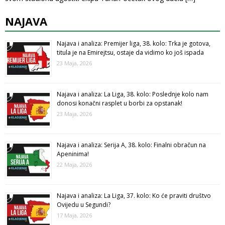
NAJAVA
Najava i analiza: Premijer liga, 38. kolo: Trka je gotova,
titula je na Emirejtsu, ostaje da vidimo ko još ispada
23 Maja, 2026
Najava i analiza: La Liga, 38. kolo: Poslednje kolo nam
donosi konačni rasplet u borbi za opstanak!
23 Maja, 2026
Najava i analiza: Serija A, 38. kolo: Finalni obračun na
Apeninima!
22 Maja, 2026
Najava i analiza: La Liga, 37. kolo: Ko će praviti društvo
Ovijedu u Segundi?
17 Maja, 2026