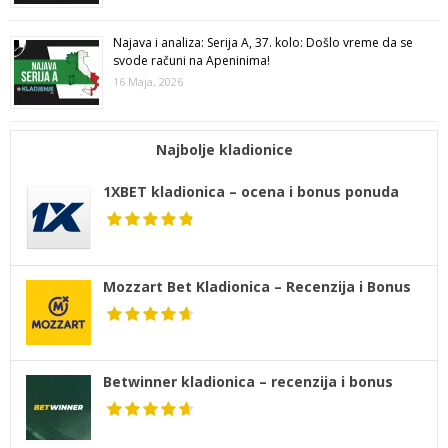
Najava i analiza: Serija A, 37. kolo: Došlo vreme da se
svode računi na Apeninima!
16 Maja, 2026
Najbolje kladionice
1XBET kladionica – ocena i bonus ponuda
Mozzart Bet Kladionica – Recenzija i Bonus
Betwinner kladionica – recenzija i bonus