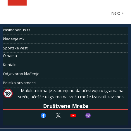
Next »
casinobonus.rs
kladenje.mk
Sportske vesti
O nama
Kontakt
Odgovorno klađenje
Politika privatnosti
Maloletnicima je zabranjeno da učestvuju u igrama na
sreću, učešće u igrama na sreću može izazvati zavisnost.
Društvene Mreže