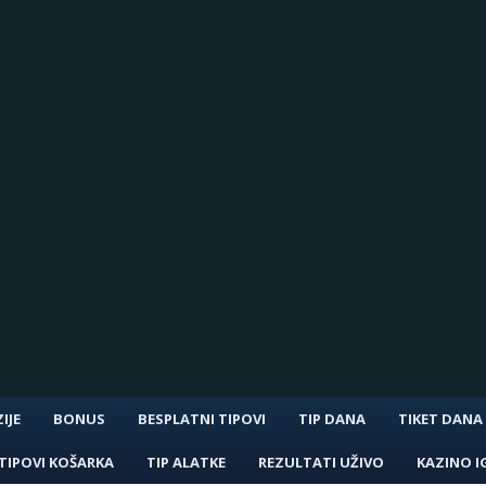
IJE
BONUS
BESPLATNI TIPOVI
TIP DANA
TIKET DANA
TIPOVI KOŠARKA
TIP ALATKE
REZULTATI UŽIVO
KAZINO I