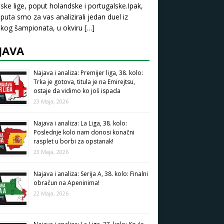
ske lige, poput holandske i portugalske.Ipak,
puta smo za vas analizirali jedan duel iz
kog šampionata, u okviru
[…]
JAVA
Najava i analiza: Premijer liga, 38. kolo:
Trka je gotova, titula je na Emirejtsu,
ostaje da vidimo ko još ispada
23 Maja, 2026
Najava i analiza: La Liga, 38. kolo:
Poslednje kolo nam donosi konačni
rasplet u borbi za opstanak!
23 Maja, 2026
Najava i analiza: Serija A, 38. kolo: Finalni
obračun na Apeninima!
22 Maja, 2026