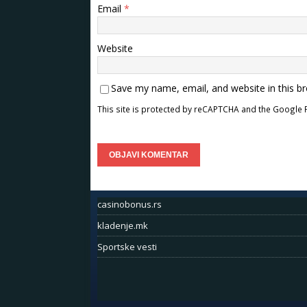
Email
*
Website
Save my name, email, and website in this b
This site is protected by reCAPTCHA and the Google
casinobonus.rs
kladenje.mk
Sportske vesti