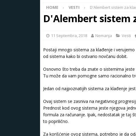
HOME
VESTI
D'Alembert sistem za kl
D'Alembert sistem 
11 Septembra, 2018
Nemanja
Vesti
Postaji mnogo sistema za klađenje i verujemo 
od sistema kako bi ostvario novčanu dobit.
Osnovno što treba da znate o sistemima jeste t
Tu može da vam pomogne samo racionalno troš
Jedan od najpoznatijih sistema za klađenje jes
Ovaj sistem se zasniva na negativnog progresij
Prednost kod ovog sistema jeste njegova jedn
formula za računanje. Ipak, nedostatak je taj š
to poprilično.
Za korišćenje ovog sistema, potrebno je da od