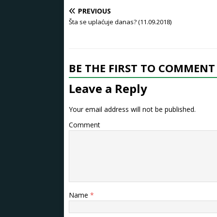
PREVIOUS
Šta se uplaćuje danas? (11.09.2018)
BE THE FIRST TO COMMENT
Leave a Reply
Your email address will not be published.
Comment
Name
*