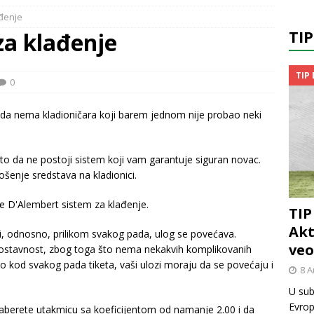
ađenje
TI
za klađenje
TIP
0
da nema kladioničara koji barem jednom nije probao neki
o da ne postoji sistem koji vam garantuje siguran novac.
enje sredstava na kladionici.
te D'Alembert sistem za klađenje.
TIP
Akt
i, odnosno, prilikom svakog pada, ulog se povećava.
veo
ostavnost, zbog toga što nema nekakvih komplikovanih
to kod svakog pada tiketa, vaši ulozi moraju da se povećaju i
8 A
U sub
Evrop
aberete utakmicu sa koeficijentom od namanje 2.00 i da