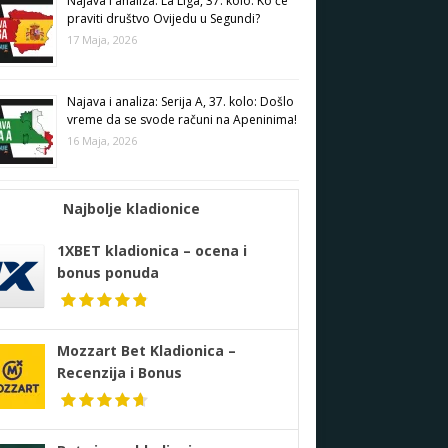
Najava i analiza: La Liga, 37. kolo: Ko će
praviti društvo Ovijedu u Segundi?
17 Maja, 2026
Najava i analiza: Serija A, 37. kolo: Došlo
vreme da se svode računi na Apeninima!
16 Maja, 2026
Najbolje kladionice
1XBET kladionica – ocena i
bonus ponuda
Mozzart Bet Kladionica –
Recenzija i Bonus