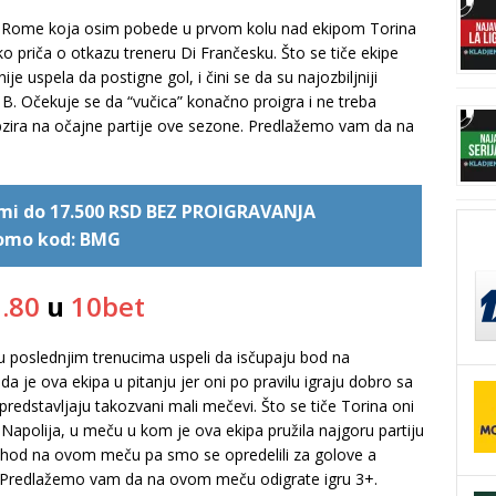
pa Rome koja osim pobede u prvom kolu nad ekipom Torina
liko priča o otkazu treneru Di Frančesku. Što se tiče ekipe
je uspela da postigne gol, i čini se da su najozbiljniji
 B. Očekuje se da “vučica” konačno proigra i ne treba
zira na očajne partije ove sezone. Predlažemo vam da na
uzmi do 17.500 RSD BEZ PROIGRAVANJA
omo kod: BMG
.80
u
10bet
u poslednjim trenucima uspeli da isčupaju bod na
da je ova ekipa u pitanju jer oni po pravilu igraju dobro sa
 predstavljaju takozvani mali mečevi. Što se tiče Torina oni
apolija, u meču u kom je ova ekipa pružila najgoru partiju
ishod na ovom meču pa smo se opredelili za golove a
. Predlažemo vam da na ovom meču odigrate igru 3+.