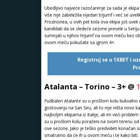
Ubedljivo najveće razočarenje za sada je eki
više nije zabeležila nijedan trijumf i već se uve
Frozinonea, u ovih pet kola ova ekipa još uvek ni
kandidati da se sledeće sezone presele u Seriju
sumnjati u njihov trijumf na ovom meču bez ob
ovom meču pokušate sa igrom 4+.
Registruj se u 1XBET i 
Pr
Atalanta – Torino – 3+ @
1
Fudbaleri Atalante su u prošlom kolu bukvalno 
gostovanju na San Siru, ali to nije ništa novo ka
najboljim ekipama iz Italije, ali im veći problem
su u prošlom kolu poraženi na svom terenu od N
ove sezone. Jako je teško predvideti konačan 
smatramo da će ih u ovom meču i te kako biti