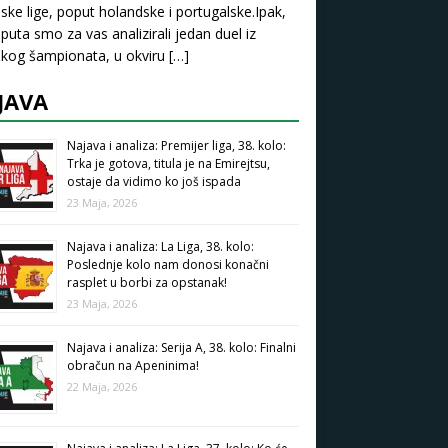
ske lige, poput holandske i portugalske.Ipak,
puta smo za vas analizirali jedan duel iz
kog šampionata, u okviru
[…]
JAVA
Najava i analiza: Premijer liga, 38. kolo:
Trka je gotova, titula je na Emirejtsu,
ostaje da vidimo ko još ispada
23 Maja, 2026
Najava i analiza: La Liga, 38. kolo:
Poslednje kolo nam donosi konačni
rasplet u borbi za opstanak!
23 Maja, 2026
Najava i analiza: Serija A, 38. kolo: Finalni
obračun na Apeninima!
22 Maja, 2026