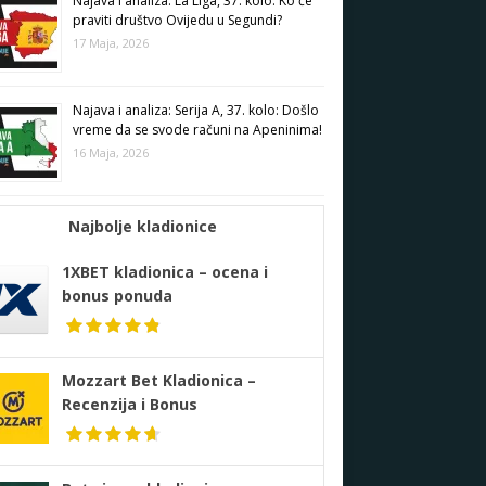
Najava i analiza: La Liga, 37. kolo: Ko će
praviti društvo Ovijedu u Segundi?
17 Maja, 2026
Najava i analiza: Serija A, 37. kolo: Došlo
vreme da se svode računi na Apeninima!
16 Maja, 2026
Najbolje kladionice
1XBET kladionica – ocena i
bonus ponuda
Mozzart Bet Kladionica –
Recenzija i Bonus