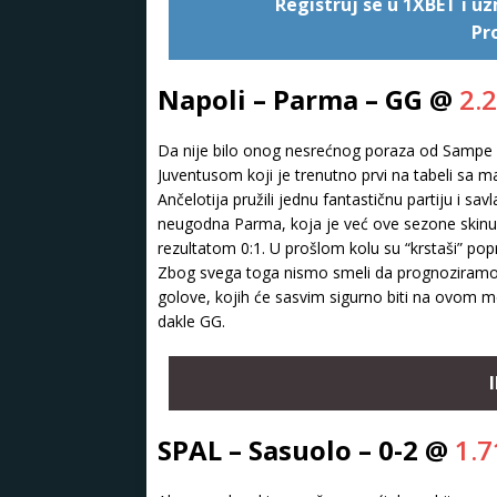
Registruj se u 1XBET i 
Pr
Napoli – Parma – GG @
2.
Da nije bilo onog nesrećnog poraza od Sampe u 
Juventusom koji je trenutno prvi na tabeli sa 
Ančelotija pružili jednu fantastičnu partiju i sa
neugodna Parma, koja je već ove sezone skinula
rezultatom 0:1. U prošlom kolu su “krstaši” popri
Zbog svega toga nismo smeli da prognoziramo
golove, kojih će sasvim sigurno biti na ovom meč
dakle GG.
SPAL – Sasuolo – 0-2 @
1.7