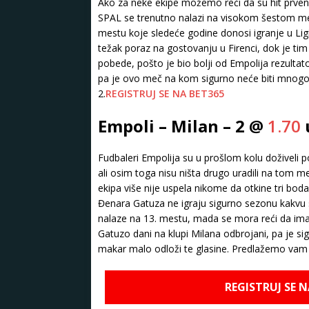
Ako za neke ekipe možemo reći da su hit prven
SPAL se trenutno nalazi na visokom šestom me
mestu koje sledeće godine donosi igranje u Lig
težak poraz na gostovanju u Firenci, dok je 
pobede, pošto je bio bolji od Empolija rezulta
pa je ovo meč na kom sigurno neće biti mnogo 
2.
REGISTRUJ SE NA BET365
Empoli – Milan – 2 @
1.70
Fudbaleri Empolija su u prošlom kolu doživeli 
ali osim toga nisu ništa drugo uradili na tom 
ekipa više nije uspela nikome da otkine tri boda,
Đenara Gatuza ne igraju sigurno sezonu kakvu 
nalaze na 13. mestu, mada se mora reći da ima
Gatuzo dani na klupi Milana odbrojani, pa je 
makar malo odloži te glasine. Predlažemo vam
REGISTRUJ SE 