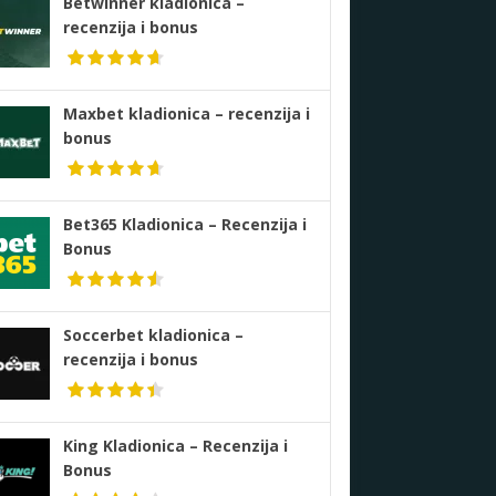
Betwinner kladionica –
recenzija i bonus
Maxbet kladionica – recenzija i
bonus
Bet365 Kladionica – Recenzija i
Bonus
Soccerbet kladionica –
recenzija i bonus
King Kladionica – Recenzija i
Bonus