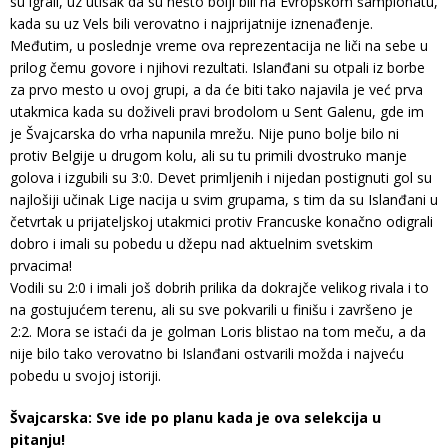
su igrali, uz utisak da su nešto bolji bili na Evropskom šampionatu,
kada su uz Vels bili verovatno i najprijatnije iznenađenje.
Međutim, u poslednje vreme ova reprezentacija ne liči na sebe u
prilog čemu govore i njihovi rezultati. Islanđani su otpali iz borbe
za prvo mesto u ovoj grupi, a da će biti tako najavila je već prva
utakmica kada su doživeli pravi brodolom u Sent Galenu, gde im
je Švajcarska do vrha napunila mrežu. Nije puno bolje bilo ni
protiv Belgije u drugom kolu, ali su tu primili dvostruko manje
golova i izgubili su 3:0. Devet primljenih i nijedan postignuti gol su
najlošiji učinak Lige nacija u svim grupama, s tim da su Islanđani u
četvrtak u prijateljskoj utakmici protiv Francuske konačno odigrali
dobro i imali su pobedu u džepu nad aktuelnim svetskim
prvacima!
Vodili su 2:0 i imali još dobrih prilika da dokrajče velikog rivala i to
na gostujućem terenu, ali su sve pokvarili u finišu i završeno je
2:2. Mora se istaći da je golman Loris blistao na tom meču, a da
nije bilo tako verovatno bi Islanđani ostvarili možda i najveću
pobedu u svojoj istoriji.
Švajcarska: Sve ide po planu kada je ova selekcija u
pitanju!