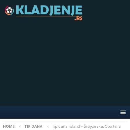
HOME
TIP DANA
Tip dana: Island – Švajcarska: Oba tima