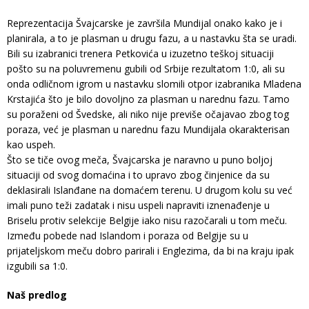
Reprezentacija Švajcarske je završila Mundijal onako kako je i
planirala, a to je plasman u drugu fazu, a u nastavku šta se uradi.
Bili su izabranici trenera Petkovića u izuzetno teškoj situaciji
pošto su na poluvremenu gubili od Srbije rezultatom 1:0, ali su
onda odličnom igrom u nastavku slomili otpor izabranika Mladena
Krstajića što je bilo dovoljno za plasman u narednu fazu. Tamo
su poraženi od Švedske, ali niko nije previše očajavao zbog tog
poraza, već je plasman u narednu fazu Mundijala okarakterisan
kao uspeh.
Što se tiče ovog meča, Švajcarska je naravno u puno boljoj
situaciji od svog domaćina i to upravo zbog činjenice da su
deklasirali Islanđane na domaćem terenu. U drugom kolu su već
imali puno teži zadatak i nisu uspeli napraviti iznenađenje u
Briselu protiv selekcije Belgije iako nisu razočarali u tom meču.
Između pobede nad Islandom i poraza od Belgije su u
prijateljskom meču dobro parirali i Englezima, da bi na kraju ipak
izgubili sa 1:0.
Naš predlog