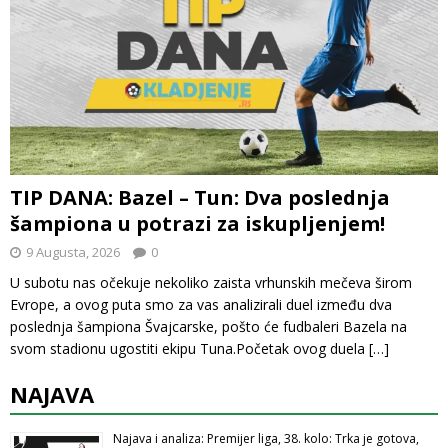
TIP DANA: Bazel – Tun: Dva poslednja
šampiona u potrazi za iskupljenjem!
9 Augusta, 2026
0
U subotu nas očekuje nekoliko zaista vrhunskih mečeva širom
Evrope, a ovog puta smo za vas analizirali duel između dva
poslednja šampiona Švajcarske, pošto će fudbaleri Bazela na
svom stadionu ugostiti ekipu Tuna.Početak ovog duela
[…]
NAJAVA
Najava i analiza: Premijer liga, 38. kolo: Trka je gotova,