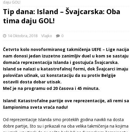
daju GOL!
Tip dana: Island – Švajcarska: Oba
tima daju GOL!
14 Oktobra, 2018
Vlajko
0
Četvrto kolo novoformiranog takmičenja UEFE – Lige nacija
nam donosi jedan izuzetno zanimljiv duel u kom se sastaju
domaća reprezentacija Islanda i gostujuća Švajcarska.
Island se nalazi u katastrofalnoj formi, dok Švajcarci imaju
polovičan učinak, uz konstataciju da su protiv Belgije
ostavili dosta dobar utisak.
Meč je na programu od 20 časova i 45 minuta.
Island: Katastrofalne partije ove reprezentacije, ali remi sa
šampionima sveta vraća nadu!
Od reprezentacije Islanda smo proteklih godina navikli na dosta
dobre partije, što su i prikazali na oba velika takmičenja na kojima