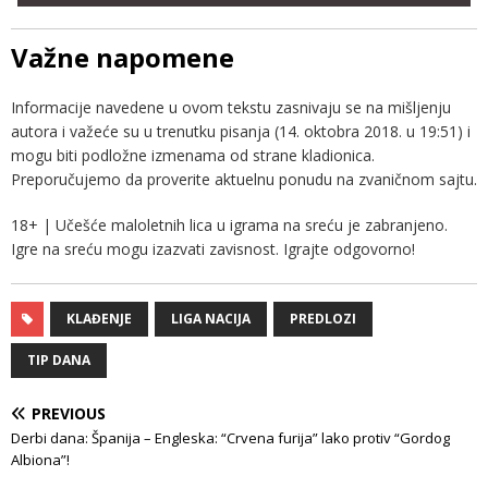
Važne napomene
Informacije navedene u ovom tekstu zasnivaju se na mišljenju
autora i važeće su u trenutku pisanja (14. oktobra 2018. u 19:51) i
mogu biti podložne izmenama od strane kladionica.
Preporučujemo da proverite aktuelnu ponudu na zvaničnom sajtu.
18+ | Učešće maloletnih lica u igrama na sreću je zabranjeno.
Igre na sreću mogu izazvati zavisnost. Igrajte odgovorno!
KLAĐENJE
LIGA NACIJA
PREDLOZI
TIP DANA
PREVIOUS
Derbi dana: Španija – Engleska: “Crvena furija” lako protiv “Gordog
Albiona”!