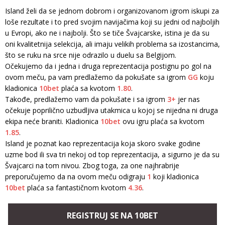
Island želi da se jednom dobrom i organizovanom igrom iskupi za
loše rezultate i to pred svojim navijačima koji su jedni od najboljih
u Evropi, ako ne i najbolji. Što se tiče Švajcarske, istina je da su
oni kvalitetnija selekcija, ali imaju velikih problema sa izostancima,
što se ruku na srce nije odrazilo u duelu sa Belgijom.
Očekujemo da i jedna i druga reprezentacija postignu po gol na
ovom meču, pa vam predlažemo da pokušate sa igrom
GG
koju
kladionica
10bet
plaća sa kvotom
1.80
.
Takođe, predlažemo vam da pokušate i sa igrom
3+
jer nas
očekuje poprilično uzbudljiva utakmica u kojoj se nijedna ni druga
ekipa neće braniti. Kladionica
10bet
ovu igru plaća sa kvotom
1.85
.
Island je poznat kao reprezentacija koja skoro svake godine
uzme bod ili sva tri nekoj od top reprezentacija, a sigurno je da su
Švajcarci na tom nivou. Zbog toga, za one najhrabrije
preporučujemo da na ovom meču odigraju
1
koji kladionica
10bet
plaća sa fantastičnom kvotom
4.36
.
REGISTRUJ SE NA 10BET