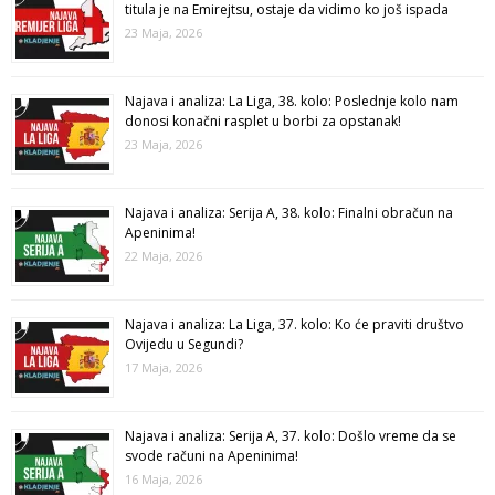
titula je na Emirejtsu, ostaje da vidimo ko još ispada
23 Maja, 2026
Najava i analiza: La Liga, 38. kolo: Poslednje kolo nam
donosi konačni rasplet u borbi za opstanak!
23 Maja, 2026
Najava i analiza: Serija A, 38. kolo: Finalni obračun na
Apeninima!
22 Maja, 2026
Najava i analiza: La Liga, 37. kolo: Ko će praviti društvo
Ovijedu u Segundi?
17 Maja, 2026
Najava i analiza: Serija A, 37. kolo: Došlo vreme da se
svode računi na Apeninima!
16 Maja, 2026