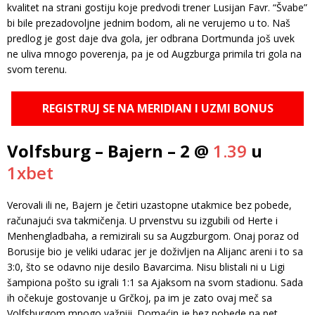
kvalitet na strani gostiju koje predvodi trener Lusijan Favr. “Švabe”
bi bile prezadovoljne jednim bodom, ali ne verujemo u to. Naš
predlog je gost daje dva gola, jer odbrana Dortmunda još uvek
ne uliva mnogo poverenja, pa je od Augzburga primila tri gola na
svom terenu.
REGISTRUJ SE NA MERIDIAN I UZMI BONUS
Volfsburg – Bajern – 2 @
1.39
u
1xbet
Verovali ili ne, Bajern je četiri uzastopne utakmice bez pobede,
računajući sva takmičenja. U prvenstvu su izgubili od Herte i
Menhengladbaha, a remizirali su sa Augzburgom. Onaj poraz od
Borusije bio je veliki udarac jer je doživljen na Alijanc areni i to sa
3:0, što se odavno nije desilo Bavarcima. Nisu blistali ni u Ligi
šampiona pošto su igrali 1:1 sa Ajaksom na svom stadionu. Sada
ih očekuje gostovanje u Grčkoj, pa im je zato ovaj meč sa
Volfsburgom mnogo važniji. Domaćin je bez pobede na pet