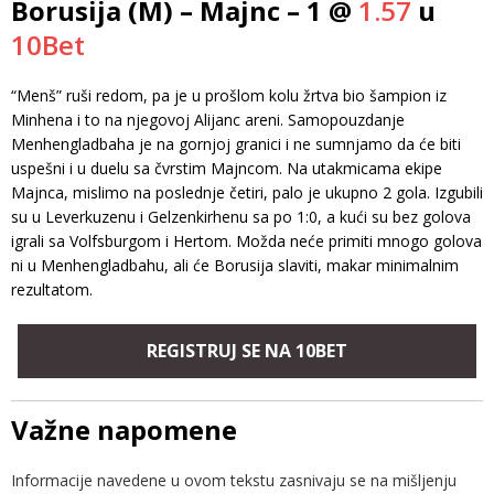
Borusija (M) – Majnc – 1 @
1.57
u
10Bet
“Menš” ruši redom, pa je u prošlom kolu žrtva bio šampion iz
Minhena i to na njegovoj Alijanc areni. Samopouzdanje
Menhengladbaha je na gornjoj granici i ne sumnjamo da će biti
uspešni i u duelu sa čvrstim Majncom. Na utakmicama ekipe
Majnca, mislimo na poslednje četiri, palo je ukupno 2 gola. Izgubili
su u Leverkuzenu i Gelzenkirhenu sa po 1:0, a kući su bez golova
igrali sa Volfsburgom i Hertom. Možda neće primiti mnogo golova
ni u Menhengladbahu, ali će Borusija slaviti, makar minimalnim
rezultatom.
REGISTRUJ SE NA 10BET
Važne napomene
Informacije navedene u ovom tekstu zasnivaju se na mišljenju