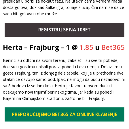
presudan u borbi za nokaut fazu. Na utakmicama Verdera mada
dosta golova, dok kad Šalke igra, to nije slučaj. Čini nam se da će
sada biti golova u obe mreže.
REGISTRUJ SE NA 10BET
Herta – Frajburg – 1 @
1.85
u
Bet365
Berlinci su odlični na svom terenu, zabeležili su sve tri pobede,
dok su u gostima upisali poraz, pobedu i dva remija. Dolazi im u
goste Frajburg, tim iz donjeg dela tabele, koji je u prethodne dve
utakmice osvojio samo bod. Ipak, ne mogu da budu nezadovoljni
sa 8 bodova iz sedam kola. Herta je favorit u ovom duelu i
očekujemo novi trijumf berlinskog tima, jer kada su pobedili
Bajern na Olimpijskom stadionu, zašto ne bi i Frajburg.
PREPORUČUJEMO BET365 ZA ONLINE KLAĐENJE