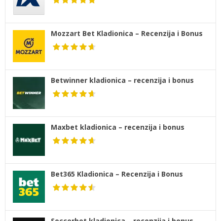
Mozzart Bet Kladionica – Recenzija i Bonus
Betwinner kladionica – recenzija i bonus
Maxbet kladionica – recenzija i bonus
Bet365 Kladionica – Recenzija i Bonus
Soccerbet kladionica – recenzija i bonus