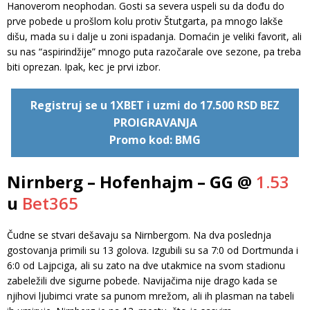
Hanoverom neophodan. Gosti sa severa uspeli su da dođu do
prve pobede u prošlom kolu protiv Štutgarta, pa mnogo lakše
dišu, mada su i dalje u zoni ispadanja. Domaćin je veliki favorit, ali
su nas “aspirindžije” mnogo puta razočarale ove sezone, pa treba
biti oprezan. Ipak, kec je prvi izbor.
Registruj se u 1XBET i uzmi do 17.500 RSD BEZ
PROIGRAVANJA
Promo kod: BMG
Nirnberg – Hofenhajm – GG @
1.53
u
Bet365
Čudne se stvari dešavaju sa Nirnbergom. Na dva poslednja
gostovanja primili su 13 golova. Izgubili su sa 7:0 od Dortmunda i
6:0 od Lajpciga, ali su zato na dve utakmice na svom stadionu
zabeležili dve sigurne pobede. Navijačima nije drago kada se
njihovi ljubimci vrate sa punom mrežom, ali ih plasman na tabeli