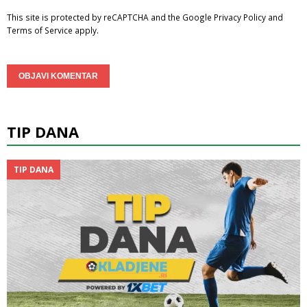
This site is protected by reCAPTCHA and the Google
Privacy Policy
and
Terms of Service
apply.
TIP DANA
TIP DANA