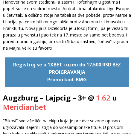
Hanover na svom stadionu, a zatim i Hofenhajm u gostima i
popeli su se na sedmo mesto. Ajntraht ima utakmicu Lige Evrope
u četvrtak, a odlično stoje na tabeli sa dve pobede, protiv Marseja
i Lacija, pa će im biti mnogo lakše protiv Apolona iz Limasola u
Frankfurtu. Novajlija iz Dizeldorfa je u lošoj formi, pa je vezao tri
poraza u prvenstu i pao tek na 17. mesto sa samo pet bodova. I
pored moranja gostiju, tim sa tri Srba u sastavu, “orlovi” iz grada
na Majni, veliki su favoriti.
Registruj se u 1XBET i uzmi do 17.500 RSD BEZ
PROIGRAVANJA
Promo kod: BMG
Augzburg – Lajpcig – 3+ @
1.62
u
Meridianbet
“Bikovi” sve više liče na ekipu koja je pre dve sezone opasno
ugrožavala Bajern i stigla do vicešampionske titule. U prošlom
kolu kolu su deklasirali Nirnberg na svom terenu sa 6:0, a pre toga