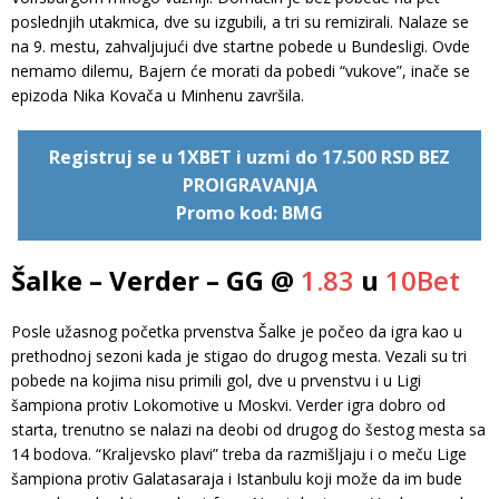
poslednjih utakmica, dve su izgubili, a tri su remizirali. Nalaze se
na 9. mestu, zahvaljujući dve startne pobede u Bundesligi. Ovde
nemamo dilemu, Bajern će morati da pobedi “vukove”, inače se
epizoda Nika Kovača u Minhenu završila.
Registruj se u 1XBET i uzmi do 17.500 RSD BEZ
PROIGRAVANJA
Promo kod: BMG
Šalke – Verder – GG @
1.83
u
10Bet
Posle užasnog početka prvenstva Šalke je počeo da igra kao u
prethodnoj sezoni kada je stigao do drugog mesta. Vezali su tri
pobede na kojima nisu primili gol, dve u prvenstvu i u Ligi
šampiona protiv Lokomotive u Moskvi. Verder igra dobro od
starta, trenutno se nalazi na deobi od drugog do šestog mesta sa
14 bodova. “Kraljevsko plavi” treba da razmišljaju i o meču Lige
šampiona protiv Galatasaraja i Istanbulu koji može da im bude