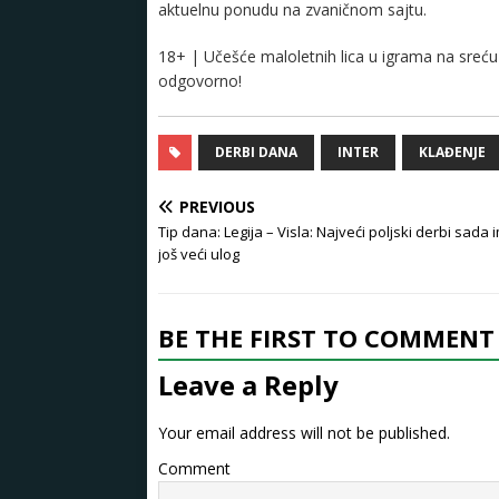
aktuelnu ponudu na zvaničnom sajtu.
18+ | Učešće maloletnih lica u igrama na sreću 
odgovorno!
DERBI DANA
INTER
KLAĐENJE
PREVIOUS
Tip dana: Legija – Visla: Najveći poljski derbi sada 
još veći ulog
BE THE FIRST TO COMMENT
Leave a Reply
Your email address will not be published.
Comment