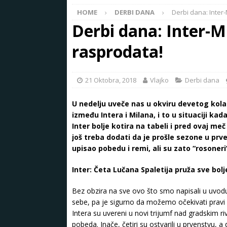
HOME
DERBI DANA
Derbi dana: Inter
Derbi dana: Inter-M
rasprodata!
21 Oktobra, 2018
Vlajko
Derbi dana
U nedelju uveče nas u okviru devetog kola i
između Intera i Milana, i to u situaciji kad
Inter bolje kotira na tabeli i pred ovaj me
još treba dodati da je prošle sezone u prve
upisao pobedu i remi, ali su zato “rosoneri”
Inter: Četa Lučana Spaletija pruža sve bolje
Bez obzira na sve ovo što smo napisali u uvodu 
sebe, pa je sigurno da možemo očekivati pravi
Intera su uvereni u novi trijumf nad gradskim ri
pobeda. Inače, četiri su ostvarili u prvenstvu, 