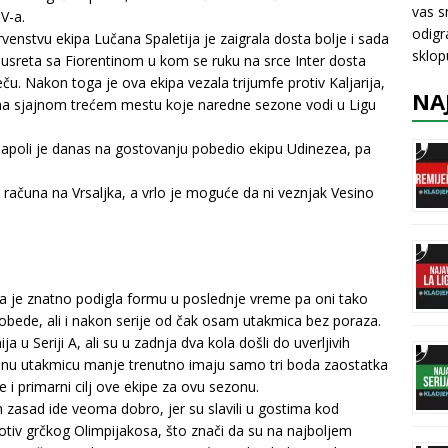
vas s
V-a.
odigr
rvenstvu ekipa Lučana Spaletija je zaigrala dosta bolje i sada
sklo
susreta sa Fiorentinom u kom se ruku na srce Inter dosta
u. Nakon toga je ova ekipa vezala trijumfe protiv Kaljarija,
NA
 na sjajnom trećem mestu koje naredne sezone vodi u Ligu
Napoli je danas na gostovanju pobedio ekipu Udinezea, pa
računa na Vrsaljka, a vrlo je moguće da ni veznjak Vesino
lana je znatno podigla formu u poslednje vreme pa oni tako
pobede, ali i nakon serije od čak osam utakmica bez poraza.
a u Seriji A, ali su u zadnja dva kola došli do uverljivih
nu utakmicu manje trenutno imaju samo tri boda zaostatka
 i primarni cilj ove ekipe za ovu sezonu.
im zasad ide veoma dobro, jer su slavili u gostima kod
tiv grčkog Olimpijakosa, što znači da su na najboljem