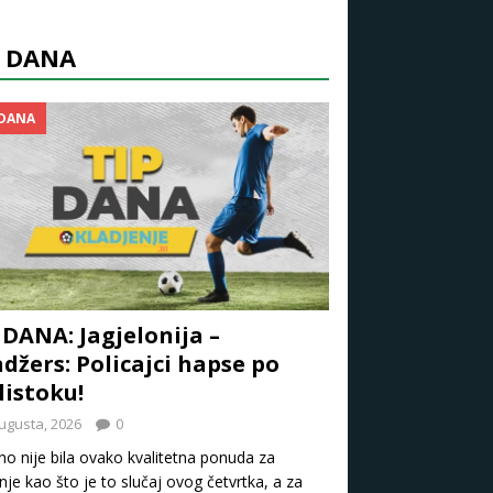
P DANA
 DANA
 DANA: Jagjelonija –
džers: Policajci hapse po
listoku!
ugusta, 2026
0
o nije bila ovako kvalitetna ponuda za
nje kao što je to slučaj ovog četvrtka, a za