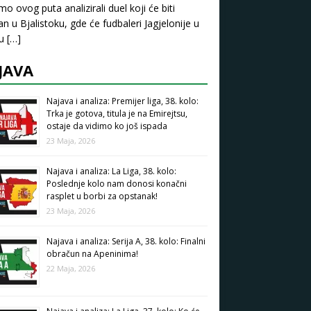
mo ovog puta analizirali duel koji će biti
an u Bjalistoku, gde će fudbaleri Jagjelonije u
pu
[…]
JAVA
Najava i analiza: Premijer liga, 38. kolo:
Trka je gotova, titula je na Emirejtsu,
ostaje da vidimo ko još ispada
23 Maja, 2026
Najava i analiza: La Liga, 38. kolo:
Poslednje kolo nam donosi konačni
rasplet u borbi za opstanak!
23 Maja, 2026
Najava i analiza: Serija A, 38. kolo: Finalni
obračun na Apeninima!
22 Maja, 2026