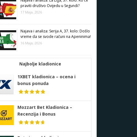
Najava i analiza: La Liga, 37. kolo: Ko će
praviti društvo Ovijedu u Segundi?
17 Maja, 2026
Najava i analiza: Serija A, 37. kolo: Došlo
vreme da se svode računi na Apeninima!
16 Maja, 2026
Najbolje kladionice
1XBET kladionica – ocena i
bonus ponuda
Mozzart Bet Kladionica –
Recenzija i Bonus