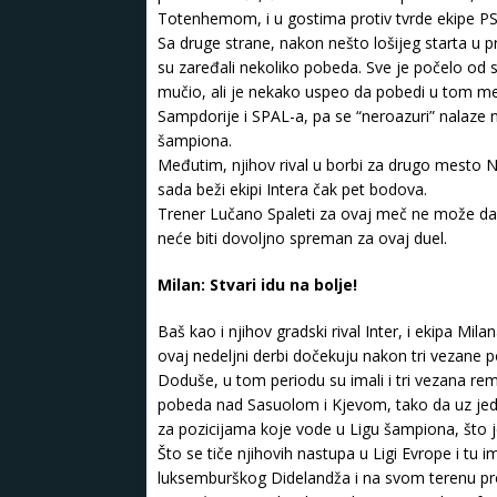
Totenhemom, i u gostima protiv tvrde ekipe PS
Sa druge strane, nakon nešto lošijeg starta u p
su zaređali nekoliko pobeda. Sve je počelo od 
mučio, ali je nekako uspeo da pobedi u tom meč
Sampdorije i SPAL-a, pa se “neroazuri” nalaze
šampiona.
Međutim, njihov rival u borbi za drugo mesto 
sada beži ekipi Intera čak pet bodova.
Trener Lučano Spaleti za ovaj meč ne može da 
neće biti dovoljno spreman za ovaj duel.
Milan: Stvari idu na bolje!
Baš kao i njihov gradski rival Inter, i ekipa Mi
ovaj nedeljni derbi dočekuju nakon tri vezane 
Doduše, u tom periodu su imali i tri vezana remij
pobeda nad Sasuolom i Kjevom, tako da uz jed
za pozicijama koje vode u Ligu šampiona, što je
Što se tiče njihovih nastupa u Ligi Evrope i tu 
luksemburškog Didelandža i na svom terenu pro