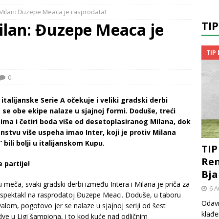
-Milan: Đuzepe Meaca je rasprodata!
TI
ilan: Đuzepe Meaca je
TIP
0
talijanske Serie A očekuje i veliki gradski derbi
a se obe ekipe nalaze u sjajnoj formi. Doduše, treći
č ima i četiri boda više od desetoplasiranog Milana, dok
nstvu više uspeha imao Inter, koji je protiv Milana
 bili bolji u italijanskom Kupu.
TIP
Ren
 partije!
Bja
meča, svaki gradski derbi između Intera i Milana je priča za
6 A
 spektakl na rasprodatoj Đuzepe Meaci. Doduše, u taboru
Odavn
valom, pogotovo jer se nalaze u sjajnoj seriji od šest
klađe
a dve u Ligi šampiona, i to kod kuće nad odličnim