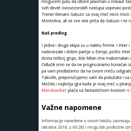
mogućem putu da izbore plasman u nokaut fazu
svih devet ovosezonskih nastupa uspevao post
Trener Đenaro Gatuzo za ovaj meč neće moći da 
Montoliva, ali se sve više priča da Gatuzo i ne 
Naš predlog
I jedna i druga ekipa su u naletu forme. I Inter 
nadovezale i dobre partije u Evropi, pošto Inte
dosta teškoj grupi, dok Milan ima maksimalan u
Odlučili smo se da ne prognoziramo konačan is
pa vam predlažemo da na ovom meču odigrat
Takođe, preporučujemo vam da pokušate i sa
Možda i najbolja igra kada je ovaj meč u pitanju
Meridianbet
plaća sa fantastičnom kvotom
4.
Važne napomene
Informacije navedene u ovom tekstu zasnivaju s
oktobra 2018. u 00:28) i mogu biti podložne i