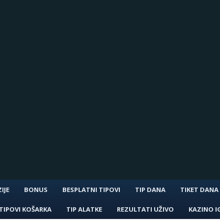
IJE
BONUS
BESPLATNI TIPOVI
TIP DANA
TIKET DANA
TIPOVI KOŠARKA
TIP ALATKE
REZULTATI UŽIVO
KAZINO I