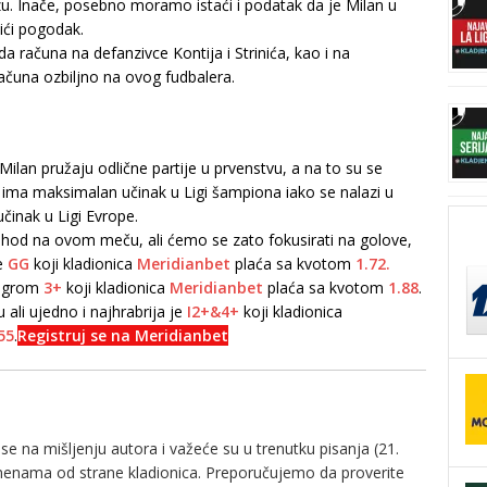
. Inače, posebno moramo istaći i podatak da je Milan u
ići pogodak.
računa na defanzivce Kontija i Strinića, kao i na
računa ozbiljno na ovog fudbalera.
i Milan pružaju odlične partije u prvenstvu, a na to su se
r ima maksimalan učinak u Ligi šampiona iako se nalazi u
činak u Ligi Evrope.
hod na ovom meču, ali ćemo se zato fokusirati na golove,
e
GG
koji kladionica
Meridianbet
plaća sa kvotom
1.72.
 igrom
3+
koji kladionica
Meridianbet
plaća sa kvotom
1.88
.
 ali ujedno i najhrabrija je
I2+&4+
koji kladionica
55
.
Registruj se na Meridianbet
e na mišljenju autora i važeće su u trenutku pisanja (21.
zmenama od strane kladionica. Preporučujemo da proverite