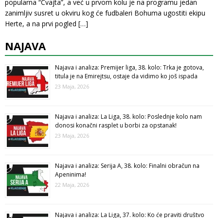
popularna “Cvajta”, a već u prvom kolu je na programu jedan
zanimljiv susret u okviru kog će fudbaleri Bohuma ugostiti ekipu
Herte, a na prvi pogled
[…]
NAJAVA
Najava i analiza: Premijer liga, 38. kolo: Trka je gotova,
titula je na Emirejtsu, ostaje da vidimo ko još ispada
23 Maja, 2026
Najava i analiza: La Liga, 38. kolo: Poslednje kolo nam
donosi konačni rasplet u borbi za opstanak!
23 Maja, 2026
Najava i analiza: Serija A, 38. kolo: Finalni obračun na
Apeninima!
22 Maja, 2026
Najava i analiza: La Liga, 37. kolo: Ko će praviti društvo