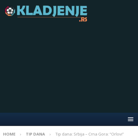
HOME
TIP DANA
Tip dana: Srbija – Crna Gora: “Orlovi”