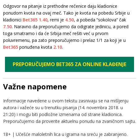
Odgovor na pitanje iz prethodne rečenice daju kladionice
ponudom kvota na ovaj meč. Tako je kvota na pobedu Srbije u
kladionici
Bet365
1.40
, remi je
4.50
, a pobeda “sokolova” čak
7.50
. Naravno da preporučujemo da odigrate jedinicu, a pored
toga smatramo i da će Srbija meč rešiti već u prvom
poluvremenu, pa zato preporučujemo i prelaz 1/1 za koji je u
Bet365
ponuđena kvota
2.10
.
PREPORUČUJEMO BET365 ZA ONLINE KLAĐENJE
Važne napomene
Informacije navedene u ovom tekstu zasnivaju se na mišljenju
autora i važeće su u trenutku pisanja (14. novembra 2018. u
21:20) i mogu biti podložne izmenama od strane kladionica.
Preporučujemo da proverite aktuelnu ponudu na zvaničnom sajtu.
18+ | Učešće maloletnih lica u igrama na sreću je zabranjeno.