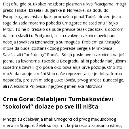
Plej ofu, gde bi, ukoliko ne izbore plasman u kvalifikacijama, mogli
preko Finske, Izraela i Bugarske ili Norveške, da dođu do
Evropskog prvenstva. Ipak, promašen penal Tadića doveo je do
toga da sada moramo pobediti Crnogorce na stadionu “Rajko
Mitić”. To ne bi trebalo da bude previše težak zadatak, s obzirom
da smo slavili i u Podgorici, ali su ovakve utakmice uvek pune
naboja i svakava iznenađenja su moguća. Problem za Krstajića
može da bude izostanak zbog povrede Sergeja Milinkovića-
Savića, ali i “požutelog” Rodića. Srbija posle ove utakmice ima još
jednu, sa litvancima, takođe u Beogradu, ali bi pobeda nad južnim
susedima završili gro posla oko osvajanja prve pozicije. Ono što
može da raduje stručni štab naše reprezentacije je dobra forma
napadača, pre svih mladog Luke Jovića, prvog strelca Bundeslige,
ali i Aleksndra Prijovića i njegovog imenjaka Mitrovića.
Crna Gora: Oslabljeni Tumbakovićevi
“sokolovi” dolaze po sve ili ništa
Mnogo su očekivanja imali Crnogorci od prvog međusobnog
meča sa Srbijom. Želeli su trijumf, koji bi ostao zapisan u istoriji,