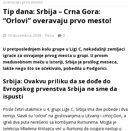
overavaju prvo mesto!
Tip dana: Srbija – Crna Gora:
“Orlovi” overavaju prvo mesto!
16 Novembra, 2018
Peca
0
U pretposlednjem kolu grupe u Ligi C, nekadašnji zemljaci
igraće za osvajanje prvog mesta u grupi. U prvom
međusobnom meču u istoriji, Srbija je prošlog meseca,
lakše nego što se očekivalo, pobedila u Podgorici.
Srbija: Ovakvu priliku da se dođe do
Evropskog prvenstva Srbija ne sme da
ispusti
Posle četiri utakmice u 4. grupi Lige C, Srbija ima dve pobede i dva
remija. Slavili su “orlovi” na gostovanjima u Litvaniji i crnoj Gori, a
igrali dva puta nerešeno sa komšijama Rumunima. Mogla je
selekcija Mladena Krstajića već u Rumuniji da osigura nastup u