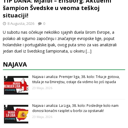
TIP DANA: Mjalbi – Elfsborg: Aktuelni
šampion Švedske u veoma teškoj
situaciji!
8 Augusta, 2026
0
U subotu nas očekuje nekoliko sjajnih duela širom Evrope, a
polako ali sigurno započinju i značajnije evropske lige, poput
holandske i portugalske.Ipak, ovog puta smo za vas analizirali
jedan duel iz švedskog šampionata, u okviru
[…]
NAJAVA
Najava i analiza: Premijer liga, 38. kolo: Trka je gotova,
titula je na Emirejtsu, ostaje da vidimo ko još ispada
23 Maja, 2026
Najava i analiza: La Liga, 38. kolo: Poslednje kolo nam
donosi konačni rasplet u borbi za opstanak!
23 Maja, 2026