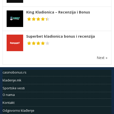
King Kladionica – Recenzija i Bonus
Superbet kladionica bonus i recenzija
Next »
casinobonus.rs
kladenje.mk
Sportske vesti
O nama
Kontakt
Odgovorno klađenje