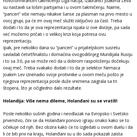
novoformiranom takmičenju Liga nacija, izabranici Joakima Leva
su nastavili sa lošim partijama i u ovom takmičenju. Naime,
“panceri” više nemaju nikakve šanse za plasman na prvo mesto u
ovoj grupi, pa će im ovaj meč služiti isključivo za čast. Treba
dodati i to da je ova reprezentacija ispala iz ove divizije, pa sada
već možemo pričati i o velikoj krizi koja potresa ovu
reprezentaciju.
Ipak, pre nekoliko dana su “panceri” u prijateljskom susretu
savladali četvrtfinalistu i domaćina ovogodišnjeg Mundijala Rusiju
i to sa 3:0, pa se može reći da u dobrom raspoloženju dočekuju
ovaj meč. Treba svakako dodati i to da je selektor Nemaca
Joakim Lev iznenadio svoje protivnike u ovom meču pošto je
njegova reprezentacija posle duže vremena zaigrala sa tri
štopera, što je očigledno dalo rezultate.
Holandija: Više nema dileme, Holanđani su se vratili!
Posle nekoliko sušnih godina i neodlazak na Evropsko i Svetsko
prvenstvo, čini se da Holanđani ponovo igraju onako kako se to
očekuje od njih. Bez obzira kako će to izgledati u ovom duelu i da
li će biti prvi na kraju, Holanđani su u do sada pokazali zaista