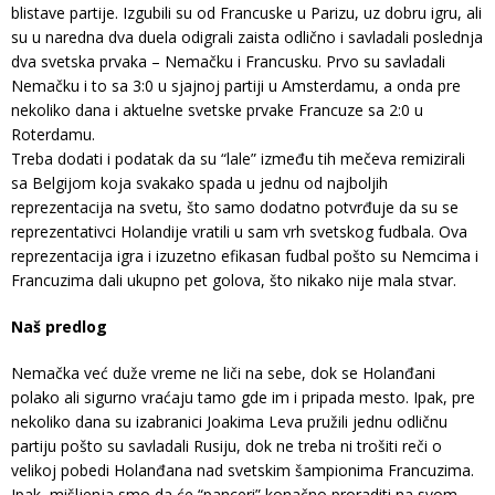
blistave partije. Izgubili su od Francuske u Parizu, uz dobru igru, ali
su u naredna dva duela odigrali zaista odlično i savladali poslednja
dva svetska prvaka – Nemačku i Francusku. Prvo su savladali
Nemačku i to sa 3:0 u sjajnoj partiji u Amsterdamu, a onda pre
nekoliko dana i aktuelne svetske prvake Francuze sa 2:0 u
Roterdamu.
Treba dodati i podatak da su “lale” između tih mečeva remizirali
sa Belgijom koja svakako spada u jednu od najboljih
reprezentacija na svetu, što samo dodatno potvrđuje da su se
reprezentativci Holandije vratili u sam vrh svetskog fudbala. Ova
reprezentacija igra i izuzetno efikasan fudbal pošto su Nemcima i
Francuzima dali ukupno pet golova, što nikako nije mala stvar.
Naš predlog
Nemačka već duže vreme ne liči na sebe, dok se Holanđani
polako ali sigurno vraćaju tamo gde im i pripada mesto. Ipak, pre
nekoliko dana su izabranici Joakima Leva pružili jednu odličnu
partiju pošto su savladali Rusiju, dok ne treba ni trošiti reči o
velikoj pobedi Holanđana nad svetskim šampionima Francuzima.
Ipak, mišljenja smo da će “panceri” konačno proraditi na svom