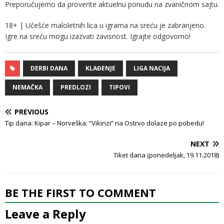
Preporučujemo da proverite aktuelnu ponudu na zvaničnom sajtu.
18+ | Učešće maloletnih lica u igrama na sreću je zabranjeno.
Igre na sreću mogu izazvati zavisnost. Igrajte odgovorno!
DERBI DANA
KLAĐENJE
LIGA NACIJA
NEMAČKA
PREDLOZI
TIPOVI
PREVIOUS
Tip dana: Kipar – Norveška: “Vikinzi” na Ostrvo dolaze po pobedu!
NEXT
Tiket dana (ponedeljak, 19.11.2018)
BE THE FIRST TO COMMENT
Leave a Reply