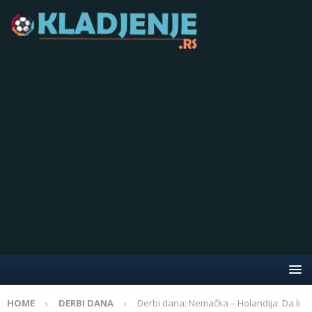
HOME
DERBI DANA
Derbi dana: Nemačka – Holandija: Da li