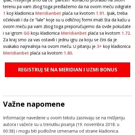
terenu pa vam zbog toga predlažemo da na ovom meču odigrate
1
koji kladionica
Meridianbet
plaća sa kvotom
1.91.
Ipak, treba
očekivati i da će “lale” koje su u odličnoj formi imati šta da kažu u
ovom meču pa vam zbog toga preporučujemo da ovde pokušate
i sa igrom
GG
koju kladionica
Meridianbet
plaća sa kvotom
1.72
.
Za kraj smo za vas ostavili i jednu igru za koju se čini da je
svakako najrealnija na ovom meču. U pitanju je
3+
koji kladionica
Meridianbet
plaća sa kvotom
1.80
.
REGISTRUJ SE NA MERIDIAN I UZMI BONUS
Važne napomene
Informacije navedene u ovom tekstu zasnivaju se na mišljenju
autora i važeće su u trenutku pisanja (19. novembra 2018. u
00:38) i mogu biti podložne izmenama od strane kladionica.