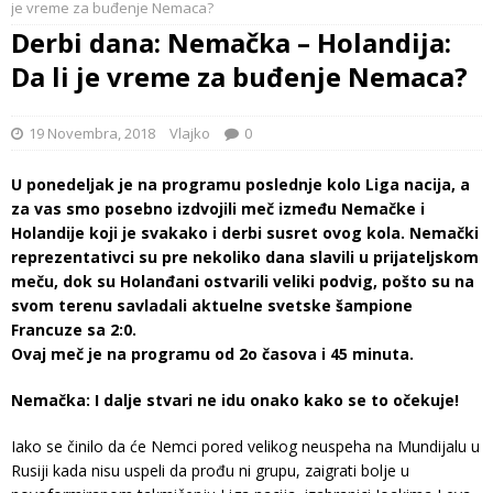
je vreme za buđenje Nemaca?
Derbi dana: Nemačka – Holandija:
Da li je vreme za buđenje Nemaca?
19 Novembra, 2018
Vlajko
0
U ponedeljak je na programu poslednje kolo Liga nacija, a
za vas smo posebno izdvojili meč između Nemačke i
Holandije koji je svakako i derbi susret ovog kola. Nemački
reprezentativci su pre nekoliko dana slavili u prijateljskom
meču, dok su Holanđani ostvarili veliki podvig, pošto su na
svom terenu savladali aktuelne svetske šampione
Francuze sa 2:0.
Ovaj meč je na programu od 2o časova i 45 minuta.
Nemačka: I dalje stvari ne idu onako kako se to očekuje!
Iako se činilo da će Nemci pored velikog neuspeha na Mundijalu u
Rusiji kada nisu uspeli da prođu ni grupu, zaigrati bolje u