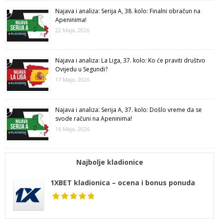
Najava i analiza: Serija A, 38. kolo: Finalni obračun na
Apeninima!
22 Maja, 2026
Najava i analiza: La Liga, 37. kolo: Ko će praviti društvo
Ovijedu u Segundi?
17 Maja, 2026
Najava i analiza: Serija A, 37. kolo: Došlo vreme da se
svode računi na Apeninima!
16 Maja, 2026
Najbolje kladionice
1XBET kladionica – ocena i bonus ponuda