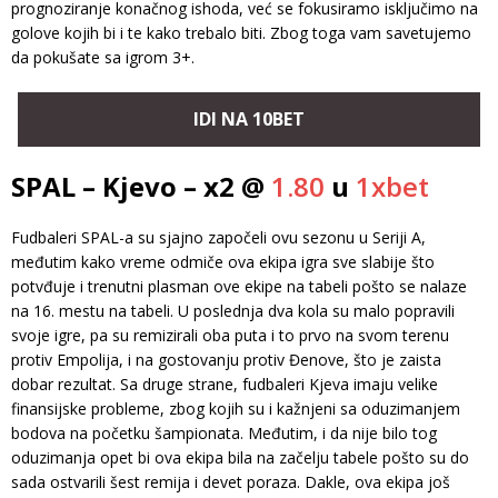
prognoziranje konačnog ishoda, već se fokusiramo isključimo na
golove kojih bi i te kako trebalo biti. Zbog toga vam savetujemo
da pokušate sa igrom 3+.
IDI NA 10BET
SPAL – Kjevo – x2 @
1.80
u
1xbet
Fudbaleri SPAL-a su sjajno započeli ovu sezonu u Seriji A,
međutim kako vreme odmiče ova ekipa igra sve slabije što
potvđuje i trenutni plasman ove ekipe na tabeli pošto se nalaze
na 16. mestu na tabeli. U poslednja dva kola su malo popravili
svoje igre, pa su remizirali oba puta i to prvo na svom terenu
protiv Empolija, i na gostovanju protiv Đenove, što je zaista
dobar rezultat. Sa druge strane, fudbaleri Kjeva imaju velike
finansijske probleme, zbog kojih su i kažnjeni sa oduzimanjem
bodova na početku šampionata. Međutim, i da nije bilo tog
oduzimanja opet bi ova ekipa bila na začelju tabele pošto su do
sada ostvarili šest remija i devet poraza. Dakle, ova ekipa još