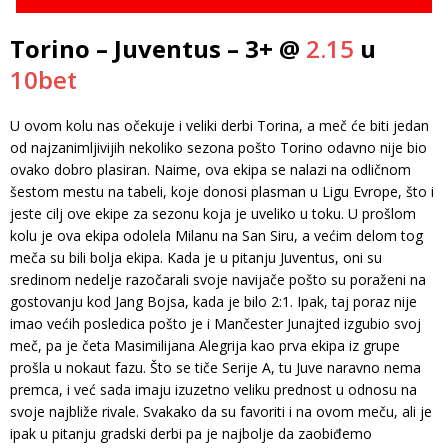
Torino – Juventus – 3+ @
2.15
u
10bet
U ovom kolu nas očekuje i veliki derbi Torina, a meč će biti jedan
od najzanimljivijih nekoliko sezona pošto Torino odavno nije bio
ovako dobro plasiran. Naime, ova ekipa se nalazi na odličnom
šestom mestu na tabeli, koje donosi plasman u Ligu Evrope, što i
jeste cilj ove ekipe za sezonu koja je uveliko u toku. U prošlom
kolu je ova ekipa odolela Milanu na San Siru, a većim delom tog
meča su bili bolja ekipa. Kada je u pitanju Juventus, oni su
sredinom nedelje razočarali svoje navijače pošto su poraženi na
gostovanju kod Jang Bojsa, kada je bilo 2:1. Ipak, taj poraz nije
imao većih posledica pošto je i Mančester Junajted izgubio svoj
meč, pa je četa Masimilijana Alegrija kao prva ekipa iz grupe
prošla u nokaut fazu. Što se tiče Serije A, tu Juve naravno nema
premca, i već sada imaju izuzetno veliku prednost u odnosu na
svoje najbliže rivale. Svakako da su favoriti i na ovom meču, ali je
ipak u pitanju gradski derbi pa je najbolje da zaobiđemo