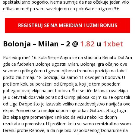
spektakularno pogodio. Nema sumnje da nas očekuje jedan vrlo
efikasan meč pa vam savetujemo da pokušate sa igrom 3+.
REGISTRUJ SE NA MERIDIAN I UZMI BONUS
Bolonja – Milan – 2 @
1.82
u
1xbet
Poslednji meč 16. kola Serije A igra se na stadionu Renato Dal Ara
gde će fudbaleri Bolonje ugostiti Milan. Bolonja igra očajno ove
sezone u prilog čemu i govori njihova trenutna pozicija na tabeli
pošto zauzimaju 18. poziciju, sa samo 11 osvojenih bodova. U
prošlom kolu su poraženi od Empolija, koji je tom pobedom
pobegao ovoj ekipi na pet bodova. Što se tiče Milana, ova ekipa
je u četvrtak doživela poraz od Olimpijakosa kojim su se oprostili
od Liga Evrope što je izazvalo veliko nezadovoljstvo navijača ove
ekipe. Ponovo se u medijima pominje otkaz Gatuzu, zbog toga
što ekipa igra promenljivo i nikako da vežu nekoliko dobrih
rezultata u prvenstvu. U prošlom kolu su samo remizirali na svom
terenu protiv Đenove, a da nije bilo raspoloženog Donarume na