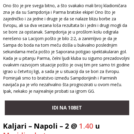
Ono što je pre svega bitno, a što svakako mali broj kladioničara
zna je da su Sampdorija i Parma bratske ekipe! Ono što je
zajedničko i za jedne i druge je da se nalaze blizu borbe za
Evropu, ali sa dva vezana loša rezultata bi i jedni i drugi mogli da
se bore za opstanak. Sampdorija je u prošlom kolu odigrala
nerešeno sa Lacijom pošto je bilo 2:2, a zanimljivo je da je
Sampa do boda na tom meču došla u bukvalno poslednjim
sekundama meča pošto je Saporana potigao spektakularan gol.
Kada je u pitanju Parma, čelni ljudi kluba su sigurno prezadovoljni
ovakvim razvojom situacije pošto je ovaj tim pre samo tri godine
igrao u četvrtoj ligi, a sada je u situaciji da se bori za Evropu.
Pominjali smo to bratstvo između Sampdorijinih i Parminih
navijača pa je vrlo nezahvalno šta prognozirati u ovom meču.
Ipak, nekako je najrealnije probati sa igrom GG.
IDI NA 10BET
Kaljari – Napoli – 2 @
1.40
u