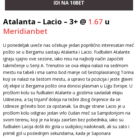
IDI NA 10BET
Atalanta – Lacio – 3+ @
1.67
u
Meridianbet
U ponedeljak uveče nas očekuje jedan poprilično interesatan meč
pošto se u Bergamu sastaju Atalanta i Lacio. Fudbaleri Atalante
igraju sjajno ove sezone, iako nisu na najbolji način započeli
takmičenje u Seriji A. Trenutno se ova ekipa nalazi na sedmom
mestu na tabeli i ima samo bod manje od šestoplasiranog Torina
koji se nalazi na šestom mestu, a upravo ta pozicija i jeste glavni
cilj ekipe iz Bergama pošto ona donosi plasman u Ligu Evrope. U
prošlom kolu su fudbaleri Atalante u gostima savladali ekipu
Udinezea, a taj trijumf dobija na težini zbog činjenice da se
Udineze grčevito bori za opstanak. Sa druge strane Lacio je u
prošlom kolu odigrao jedan vrlo čudan meč sa Sampdorijom na
svom terenu, koji je na kraju završen bez pobednika, iako su
fudbaleri Lacija došli do gola u sudijskoj nadoknadi, ali su zato i
primili gol u poslednjim sekundama, kada je Saponara