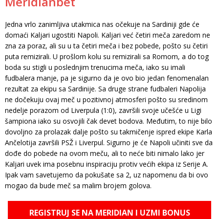
Meridianbet
Jedna vrlo zanimljiva utakmica nas očekuje na Sardiniji gde će
domaći Kaljari ugostiti Napoli. Kaljari već četiri meča zaredom ne
zna za poraz, ali su u ta četiri meča i bez pobede, pošto su četiri
puta remizirali. U prošlom kolu su remizirali sa Romom, a do tog
boda su stigli u poslednjim trenucima meča, iako su imali
fudbalera manje, pa je sigurno da je ovo bio jedan fenomenalan
rezultat za ekipu sa Sardinije. Sa druge strane fudbaleri Napolija
ne dočekuju ovaj meč u pozitivnoj atmosferi pošto su sredinom
nedelje porazom od Liverpula (1:0), završili svoje učešće u Ligi
šampiona iako su osvojili čak devet bodova. Međutim, to nije bilo
dovoljno za prolazak dalje pošto su takmičenje ispred ekipe Karla
Ančelotija završili PSŽ i Liverpul. Sigurno je će Napoli učiniti sve da
dođe do pobede na ovom meču, ali to neće biti nimalo lako jer
Kaljari uvek ima posebnu inspiraciju protiv većih ekipa iz Serije A.
Ipak vam savetujemo da pokušate sa 2, uz napomenu da bi ovo
mogao da bude meč sa malim brojem golova.
REGISTRUJ SE NA MERIDIAN I UZMI BONUS