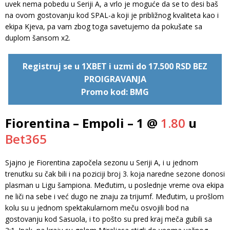
uvek nema pobedu u Seriji A, a vrlo je moguće da se to desi baš
na ovom gostovanju kod SPAL-a koji je približnog kvaliteta kao i
ekipa Kjeva, pa vam zbog toga savetujemo da pokušate sa
duplom šansom x2.
Registruj se u 1XBET i uzmi do 17.500 RSD BEZ
PROIGRAVANJA
Promo kod: BMG
Fiorentina – Empoli – 1 @
1.80
u
Bet365
Sjajno je Fiorentina započela sezonu u Seriji A, i u jednom
trenutku su čak bili i na poziciji broj 3. koja naredne sezone donosi
plasman u Ligu šampiona. Međutim, u poslednje vreme ova ekipa
ne liči na sebe i već dugo ne znaju za trijumf. Međutim, u prošlom
kolu su u jednom spektakularnom meču osvojili bod na
gostovanju kod Sasuola, i to pošto su pred kraj meča gubili sa