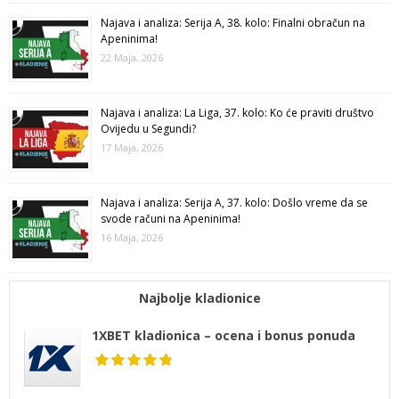
Najava i analiza: Serija A, 38. kolo: Finalni obračun na
Apeninima!
22 Maja, 2026
Najava i analiza: La Liga, 37. kolo: Ko će praviti društvo
Ovijedu u Segundi?
17 Maja, 2026
Najava i analiza: Serija A, 37. kolo: Došlo vreme da se
svode računi na Apeninima!
16 Maja, 2026
Najbolje kladionice
1XBET kladionica – ocena i bonus ponuda