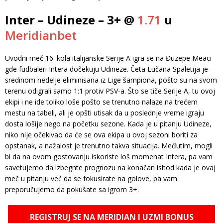
Inter – Udineze – 3+ @
1.71
u
Meridianbet
Uvodni meč 16. kola italijanske Serije A igra se na Đuzepe Meaci
gde fudbaleri Intera dočekuju Udineze. Četa Lučana Spaletija je
sredinom nedelje eliminisana iz Lige šampiona, pošto su na svom
terenu odigrali samo 1:1 protiv PSV-a. Što se tiče Serije A, tu ovoj
ekipi i ne ide toliko loše pošto se trenutno nalaze na trećem
mestu na tabeli, ali je opšti utisak da u poslednje vreme igraju
dosta lošije nego na početku sezone. Kada je u pitanju Udineze,
niko nije očekivao da će se ova ekipa u ovoj sezoni boriti za
opstanak, a nažalost je trenutno takva situacija. Međutim, mogli
bi da na ovom gostovanju iskoriste loš momenat Intera, pa vam
savetujemo da izbegnte prognozu na konačan ishod kada je ovaj
meč u pitanju već da se fokusirate na golove, pa vam
preporučujemo da pokušate sa igrom 3+.
REGISTRUJ SE NA MERIDIAN I UZMI BONUS