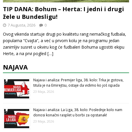
TIP DANA: Bohum – Herta: I jedni i drugi
žele u Bundesligu!
7 Augusta, 2026
0
Ovog vikenda startuje drugi po kvalitetu rang nemačkog fudbala,
popularna “Cvajta”, a već u prvom kolu je na programu jedan
zanimljiv susret u okviru kog će fudbaleri Bohuma ugostiti ekipu
Herte, a na prvi pogled
[…]
NAJAVA
Najava i analiza: Premijer liga, 38. kolo: Trka je gotova,
titula je na Emirejtsu, ostaje da vidimo ko još ispada
23 Maja, 2026
Najava i analiza: La Liga, 38. kolo: Poslednje kolo nam
donosi konačni rasplet u borbi za opstanak!
23 Maja, 2026