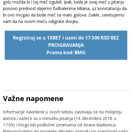
golu možda bi i taj meč izgubili. Ipak, kada je ovaj meč u pitanju
ponovo prednost dajemo fudbalerima Milana, uz konstataciju da
bi ovo mogao da bude meč sa malo golova. Dakle, savetujemo
vam da na ovom meču odigrate dvojku.
Registruj se u 1XBET i uzmi do 17.500 RSD BEZ
PROIGRAVANJA
Promo kod: BMG
Važne napomene
Informacije navedene u ovom tekstu zasnivaju se na mišljenju
autora i važeće su u trenutku pisanja (14. decembra 2018. u
17:09) i mogu biti podložne izmenama od strane kladionica.
Preporučujemo da proverite aktuelnu ponudu na zvaničnom sajtu.