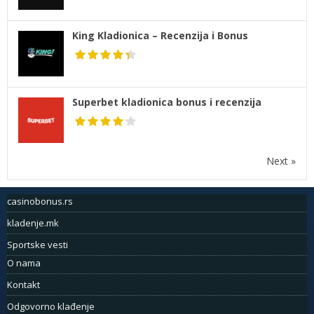
King Kladionica – Recenzija i Bonus
Superbet kladionica bonus i recenzija
Next »
casinobonus.rs
kladenje.mk
Sportske vesti
O nama
Kontakt
Odgovorno klađenje