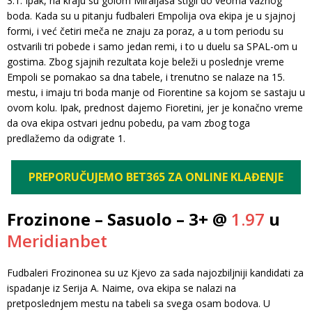
3:1. Ipak, na kraju su golom Miraljasa stigli do veoma važnog
boda. Kada su u pitanju fudbaleri Empolija ova ekipa je u sjajnoj
formi, i već četiri meča ne znaju za poraz, a u tom periodu su
ostvarili tri pobede i samo jedan remi, i to u duelu sa SPAL-om u
gostima. Zbog sjajnih rezultata koje beleži u poslednje vreme
Empoli se pomakao sa dna tabele, i trenutno se nalaze na 15.
mestu, i imaju tri boda manje od Fiorentine sa kojom se sastaju u
ovom kolu. Ipak, prednost dajemo Fioretini, jer je konačno vreme
da ova ekipa ostvari jednu pobedu, pa vam zbog toga
predlažemo da odigrate 1.
PREPORUČUJEMO BET365 ZA ONLINE KLAĐENJE
Frozinone – Sasuolo – 3+ @
1.97
u
Meridianbet
Fudbaleri Frozinonea su uz Kjevo za sada najozbiljniji kandidati za
ispadanje iz Serija A. Naime, ova ekipa se nalazi na
pretposlednjem mestu na tabeli sa svega osam bodova. U