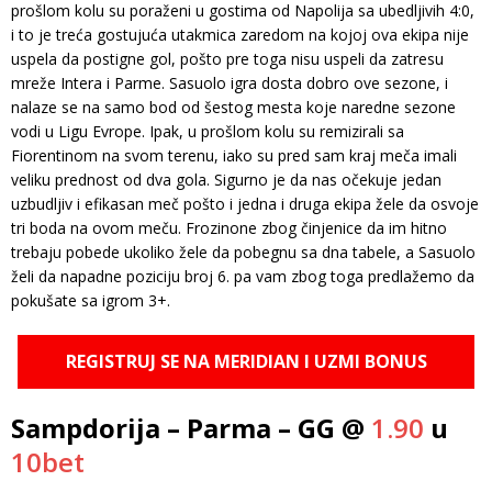
prošlom kolu su poraženi u gostima od Napolija sa ubedljivih 4:0,
i to je treća gostujuća utakmica zaredom na kojoj ova ekipa nije
uspela da postigne gol, pošto pre toga nisu uspeli da zatresu
mreže Intera i Parme. Sasuolo igra dosta dobro ove sezone, i
nalaze se na samo bod od šestog mesta koje naredne sezone
vodi u Ligu Evrope. Ipak, u prošlom kolu su remizirali sa
Fiorentinom na svom terenu, iako su pred sam kraj meča imali
veliku prednost od dva gola. Sigurno je da nas očekuje jedan
uzbudljiv i efikasan meč pošto i jedna i druga ekipa žele da osvoje
tri boda na ovom meču. Frozinone zbog činjenice da im hitno
trebaju pobede ukoliko žele da pobegnu sa dna tabele, a Sasuolo
želi da napadne poziciju broj 6. pa vam zbog toga predlažemo da
pokušate sa igrom 3+.
REGISTRUJ SE NA MERIDIAN I UZMI BONUS
Sampdorija – Parma – GG @
1.90
u
10bet