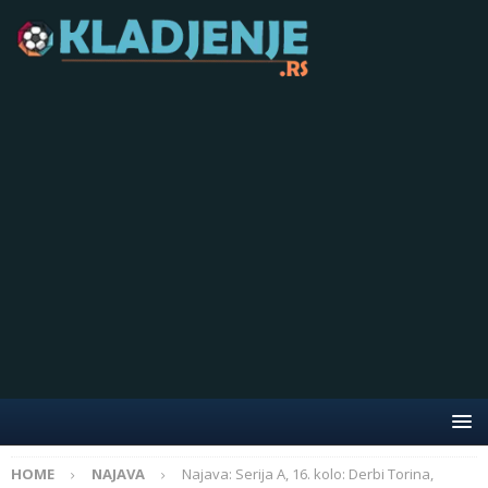
HOME
NAJAVA
Najava: Serija A, 16. kolo: Derbi Torina,