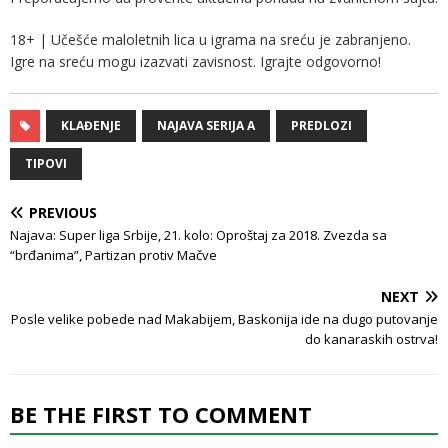
18+ | Učešće maloletnih lica u igrama na sreću je zabranjeno.
Igre na sreću mogu izazvati zavisnost. Igrajte odgovorno!
KLAĐENJE
NAJAVA SERIJA A
PREDLOZI
TIPOVI
PREVIOUS
Najava: Super liga Srbije, 21. kolo: Oproštaj za 2018. Zvezda sa
“brđanima”, Partizan protiv Mačve
NEXT
Posle velike pobede nad Makabijem, Baskonija ide na dugo putovanje
do kanaraskih ostrva!
BE THE FIRST TO COMMENT