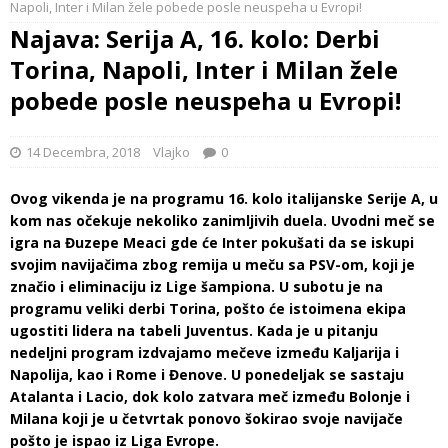
Napoli, Inter i Milan žele pobede posle neuspeha u Evropi!
Najava: Serija A, 16. kolo: Derbi
Torina, Napoli, Inter i Milan žele
pobede posle neuspeha u Evropi!
14 Decembra, 2018
Vlajko
0
Ovog vikenda je na programu 16. kolo italijanske Serije A, u
kom nas očekuje nekoliko zanimljivih duela. Uvodni meč se
igra na Đuzepe Meaci gde će Inter pokušati da se iskupi
svojim navijačima zbog remija u meču sa PSV-om, koji je
značio i eliminaciju iz Lige šampiona. U subotu je na
programu veliki derbi Torina, pošto će istoimena ekipa
ugostiti lidera na tabeli Juventus. Kada je u pitanju
nedeljni program izdvajamo mečeve između Kaljarija i
Napolija, kao i Rome i Đenove. U ponedeljak se sastaju
Atalanta i Lacio, dok kolo zatvara meč između Bolonje i
Milana koji je u četvrtak ponovo šokirao svoje navijače
pošto je ispao iz Liga Evrope.