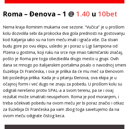
Roma – Đenova – 1 @
1.40
u
10bet
Nema kraja Rominim mukama ove sezone. “Vučica” je u prošlom
kolu dozvolila sebi da prokocka dva gola prednosti na gostovanju
kod Kaljarija iako su na tom meču imali i igrača više. Da stvari
budu gore po ovu ekipu, usledio je i poraz u Ligi šampiona od
Plzena u gostima, koji ruku na srce nije imao takmičarski značaj,
pošto je Roma pre toga obezbedila drugo mesto u grupi. Ovih
dana se mnogo po italijanskim portalima pisalo o navodnoj smeni
Euzebija Di Frančeska, i sva je prilika da će mu meč sa Đenovom
biti poslednja prilika. Kada je u pitanju Đenova, ova ekipa je u
očajnoj formi i već dugo ne znaju za pobedu. U prošlom kolu su
odigrali nerešeno protiv SPAL-a a svom terenu, pa se i ovaj
rezultat može smatrati neuspehom. Roma je pod moranjem, i
treba očekivati pobedu na ovom meču jer bi poraz značio i otkaz
za Euzebija Di Frančeska pa vam zbog toga savetujemo da na
ovom meču odigrate čistog keca.