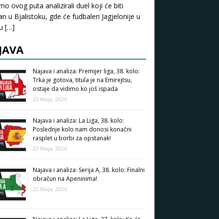
mo ovog puta analizirali duel koji će biti
an u Bjalistoku, gde će fudbaleri Jagjelonije u
pu
[…]
JAVA
Najava i analiza: Premijer liga, 38. kolo:
Trka je gotova, titula je na Emirejtsu,
ostaje da vidimo ko još ispada
23 Maja, 2026
Najava i analiza: La Liga, 38. kolo:
Poslednje kolo nam donosi konačni
rasplet u borbi za opstanak!
23 Maja, 2026
Najava i analiza: Serija A, 38. kolo: Finalni
obračun na Apeninima!
22 Maja, 2026