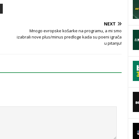
NEXT
Mnogo evropske košarke na programu, a mi smo
izabrali nove plus/minus predloge kada su poeni igrača
u pitanju!