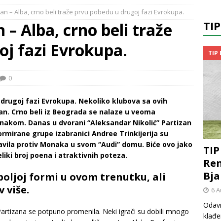
an – Alba, crno beli traže prvu pobedu u drugoj fazi Evrokupa.
TI
 – Alba, crno beli traže
oj fazi Evrokupa.
TIP
0
 drugoj fazi Evrokupa. Nekoliko klubova sa ovih
zan. Crno beli iz Beograda se nalaze u veoma
nakom. Danas u dvorani “Aleksandar Nikolić” Partizan
rmirane grupe izabranici Andree Trinkijerija su
 slavila protiv Monaka u svom “Audi” domu. Biće ovo jako
TIP
iki broj poena i atraktivnih poteza.
Ren
Bja
boljoj formi u ovom trenutku, ali
 više.
6 A
Odavn
 Partizana se potpuno promenila. Neki igrači su dobili mnogo
klađe