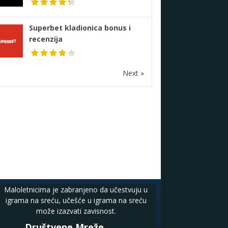
Superbet kladionica bonus i
recenzija
Next »
Maloletnicima je zabranjeno da učestvuju u
igrama na sreću, učešće u igrama na sreću
može izazvati zavisnost.
Društvene Mreže