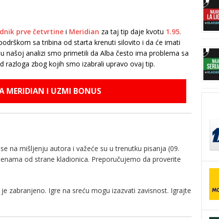
nik prve četvrtine
i
Meridian
za taj tip daje kvotu
1.95
.
rškom sa tribina od starta krenuti silovito i da će imati
 u našoj analizi smo primetili da Alba često ima problema sa
 razloga zbog kojih smo izabrali upravo ovaj tip.
NA MERIDIAN I UZMI BONUS
e na mišljenju autora i važeće su u trenutku pisanja (09.
zmenama od strane kladionica. Preporučujemo da proverite
je zabranjeno. Igre na sreću mogu izazvati zavisnost. Igrajte