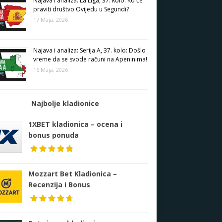
Najava i analiza: La Liga, 37. kolo: Ko će
praviti društvo Ovijedu u Segundi?
17 Maja, 2026
Najava i analiza: Serija A, 37. kolo: Došlo
vreme da se svode računi na Apeninima!
16 Maja, 2026
Najbolje kladionice
1XBET kladionica – ocena i
bonus ponuda
Mozzart Bet Kladionica –
Recenzija i Bonus