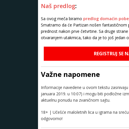
Naš predlog
:
Sa ovog meča biramo
predlog domaćin pobed
Smatramo da će Partizan nošen fantastičnom pod
prednost nakon prve četvrtine. Sa druge strane
otvaranjem utakmica, tako da je to još jedan od
REGISTRUJ SE 
Važne napomene
Informacije navedene u ovom tekstu zasnivaju s
januara 2019. u 10:07) i mogu biti podložne i
aktuelnu ponudu na zvaničnom sajtu.
18+ | Učešće maloletnih lica u igrama na sreću 
odgovorno!