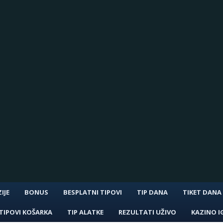
IJE
BONUS
BESPLATNI TIPOVI
TIP DANA
TIKET DANA
TIPOVI KOŠARKA
TIP ALATKE
REZULTATI UŽIVO
KAZINO I