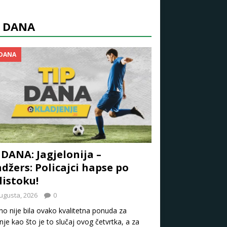
P DANA
 DANA
 DANA: Jagjelonija –
džers: Policajci hapse po
listoku!
ugusta, 2026
0
o nije bila ovako kvalitetna ponuda za
nje kao što je to slučaj ovog četvrtka, a za