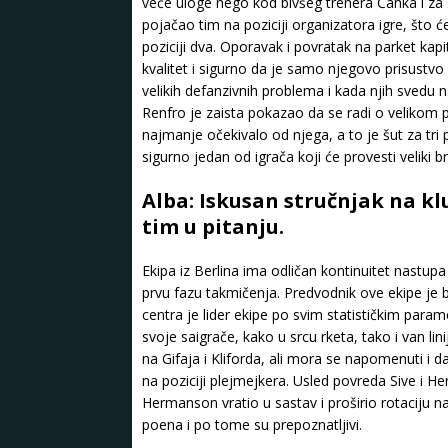
veće uloge nego kod bivšeg trenera Čanka i za s
pojačao tim na poziciji organizatora igre, što ć
poziciji dva. Oporavak i povratak na parket kap
kvalitet i sigurno da je samo njegovo prisustv
velikih defanzivnih problema i kada njih sved
Renfro je zaista pokazao da se radi o velikom 
najmanje očekivalo od njega, a to je šut za tri 
sigurno jedan od igrača koji će provesti veliki br
Alba: Iskusan stručnjak na klu
tim u pitanju.
Ekipa iz Berlina ima odličan kontinuitet nastu
prvu fazu takmičenja. Predvodnik ove ekipe je be
centra je lider ekipe po svim statističkim param
svoje saigrače, kako u srcu rketa, tako i van l
na Gifaja i Kliforda, ali mora se napomenuti i 
na poziciji plejmejkera. Usled povreda Sive i 
Hermanson vratio u sastav i proširio rotaciju n
poena i po tome su prepoznatljivi.