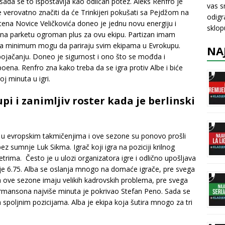
ada se to ispostavlja kao odličan potez. Aleks Renfro je
vas s
e verovatno značiti da će Trinkijeri pokušati sa Pejdžom na
odigr
itena Novice Veličkovića doneo je jednu novu energiju i
sklo
o na parketu ogroman plus za ovu ekipu. Partizan imam
u na minimum mogu da pariraju svim ekipama u Evrokupu.
NA
pojačanju. Doneo je sigurnost i ono što se mođda i
poena. Renfro zna kako treba da se igra protiv Albe i biće
oj minuta u igri.
pi i zanimljiv roster kada je berlinski
pa u evropskim takmičenjima i ove sezone su ponovo prošli
z sumnje Luk Sikma. Igrač koji igra na poziciji krilnog
etrima. Često je u ulozi organizatora igre i odlično upošljava
inije 6.75. Alba se oslanja mnogo na domaće igrače, pre svega
da ove sezone imaju velikih kadrovskih problema, pre svega
Hermansona najviše minuta je pokrivao Stefan Peno. Sada se
a spoljnim pozicijama. Alba je ekipa koja šutira mnogo za tri