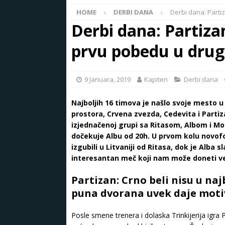
HOME
DERBI DANA
Derbi dana: Partiz
Derbi dana: Partizan
prvu pobedu u drug
9 Januara, 2019
Kapiten
Derbi dana
Najboljih 16 timova je našlo svoje mesto u
prostora, Crvena zvezda, Cedevita i Parti
izjednačenoj grupi sa Ritasom, Albom i Mo
dočekuje Albu od 20h. U prvom kolu novofo
izgubili u Litvaniji od Ritasa, dok je Alba
interesantan meč koji nam može doneti vel
Partizan: Crno beli nisu u naj
puna dvorana uvek daje motiv
Posle smene trenera i dolaska Trinkijerija igra