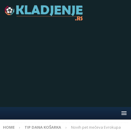
HOME
TIP DANA KOŠARKA
Novih pet mečeva Evrokupa