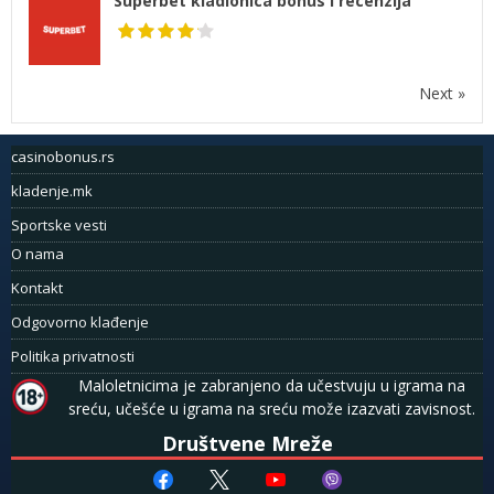
Superbet kladionica bonus i recenzija
Next »
casinobonus.rs
kladenje.mk
Sportske vesti
O nama
Kontakt
Odgovorno klađenje
Politika privatnosti
Maloletnicima je zabranjeno da učestvuju u igrama na
sreću, učešće u igrama na sreću može izazvati zavisnost.
Društvene Mreže