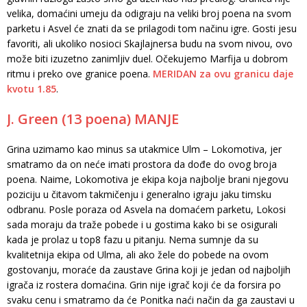
velika, domaćini umeju da odigraju na veliki broj poena na svom
parketu i Asvel će znati da se prilagodi tom načinu igre. Gosti jesu
favoriti, ali ukoliko nosioci Skajlajnersa budu na svom nivou, ovo
može biti izuzetno zanimljiv duel. Očekujemo Marfija u dobrom
ritmu i preko ove granice poena.
MERIDAN za ovu granicu daje
kvotu 1.85
.
J. Green (13 poena) MANJE
Grina uzimamo kao minus sa utakmice Ulm – Lokomotiva, jer
smatramo da on neće imati prostora da dođe do ovog broja
poena. Naime, Lokomotiva je ekipa koja najbolje brani njegovu
poziciju u čitavom takmičenju i generalno igraju jaku timsku
odbranu. Posle poraza od Asvela na domaćem parketu, Lokosi
sada moraju da traže pobede i u gostima kako bi se osigurali
kada je prolaz u top8 fazu u pitanju. Nema sumnje da su
kvalitetnija ekipa od Ulma, ali ako žele do pobede na ovom
gostovanju, moraće da zaustave Grina koji je jedan od najboljih
igrača iz rostera domaćina. Grin nije igrač koji će da forsira po
svaku cenu i smatramo da će Ponitka naći način da ga zaustavi u