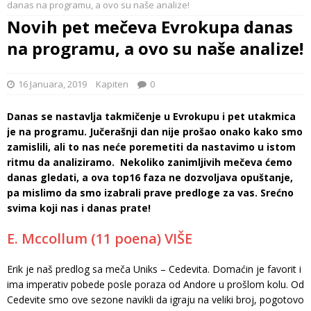
danas na programu, a ovo su naše analize!
Novih pet mečeva Evrokupa danas
na programu, a ovo su naše analize!
16 Januara, 2019
Kapiten
0
Danas se nastavlja takmičenje u Evrokupu i pet utakmica
je na programu. Jučerašnji dan nije prošao onako kako smo
zamislili, ali to nas neće poremetiti da nastavimo u istom
ritmu da analiziramo. Nekoliko zanimljivih mečeva ćemo
danas gledati, a ova top16 faza ne dozvoljava opuštanje,
pa mislimo da smo izabrali prave predloge za vas. Srećno
svima koji nas i danas prate!
E. Mccollum (11 poena) VIŠE
Erik je naš predlog sa meča Uniks – Cedevita. Domaćin je favorit i
ima imperativ pobede posle poraza od Andore u prošlom kolu. Od
Cedevite smo ove sezone navikli da igraju na veliki broj, pogotovo