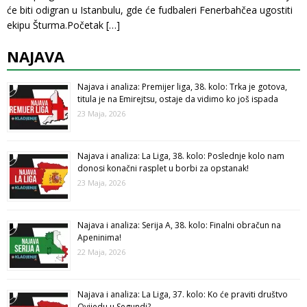
će biti odigran u Istanbulu, gde će fudbaleri Fenerbahčea ugostiti
ekipu Šturma.Početak
[…]
NAJAVA
Najava i analiza: Premijer liga, 38. kolo: Trka je gotova,
titula je na Emirejtsu, ostaje da vidimo ko još ispada
23 Maja, 2026
Najava i analiza: La Liga, 38. kolo: Poslednje kolo nam
donosi konačni rasplet u borbi za opstanak!
23 Maja, 2026
Najava i analiza: Serija A, 38. kolo: Finalni obračun na
Apeninima!
22 Maja, 2026
Najava i analiza: La Liga, 37. kolo: Ko će praviti društvo
Ovijedu u Segundi?