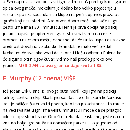
u Evrokupu. U takvoj postavci igre vidimo naš predlog kao siguran
tip sa ovog meča. Mekolum je došao kao veliko pojačanje u
rusku ekipu i za sada ulazi sa klupe i najveći doprinos pruža od
igrača koji nisu starteri. Ako otvori dobro meč kada uđe u igru,
često ume ima i 30+ minutažu. Henri je prva opcija na pozicij
jedan i najviše je opterećen igrač, što smatramo da će se
promeniti na ovom meču, odnosno, da će Uniks uspeti da stekne
prednost dovoljno visoku da Henri dobije malo već predah.
Mekolum će svakako znati da iskoristi i lošu odbranu Pulena koji
će sigurno biti njegov čuvar. Vidimo naš predlog preko ove
granice.
MERIDIAN za ovu granicu daje kvotu 1.85
.
E. Murphy (12 poena) VIŠE
Još jedan Erik u analizi, ovoga puta Marfi, koji igra na poziciji
krilnog centra u ekipi Skajlajnersa. Radi se o finskom košarkašu
koji je odličan šuter za tri poena, kao i sa poludistance i to mu je
najveći kvalitet u igri. Ima veliku minutažu i može da se prilagodi
bilo kojoj vrsti odbrane. Ono što treba da se istakne, jeste da on
znatno bolje igre pruža na domaćem parketu i to je jedan od
glavnih razloga zašto smo ga uzeli kao naš predlog. Granica nije