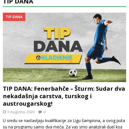
TIP DANA
TIP DANA
TIP DANA: Fenerbahče – Šturm: Sudar dva
nekadašnja carstva, turskog i
austrougarskog!
5 Augusta, 2026
0
U sredu se nastavljaju kvalifikacije za Ligu šampiona, a ovog puta
su na programu samo dva meča. Za vas smo analizirali duel koji