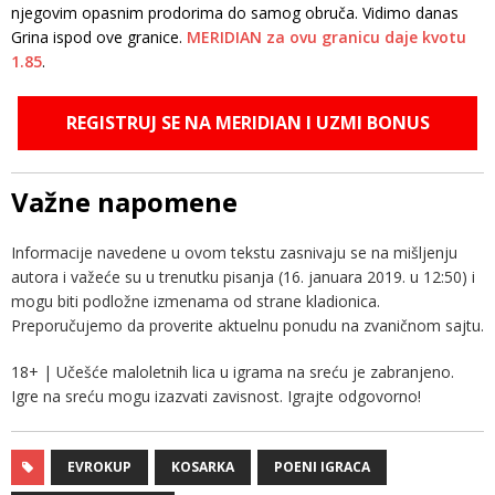
njegovim opasnim prodorima do samog obruča. Vidimo danas
Grina ispod ove granice.
MERIDIAN za ovu granicu daje kvotu
1.85
.
REGISTRUJ SE NA MERIDIAN I UZMI BONUS
Važne napomene
Informacije navedene u ovom tekstu zasnivaju se na mišljenju
autora i važeće su u trenutku pisanja (16. januara 2019. u 12:50) i
mogu biti podložne izmenama od strane kladionica.
Preporučujemo da proverite aktuelnu ponudu na zvaničnom sajtu.
18+ | Učešće maloletnih lica u igrama na sreću je zabranjeno.
Igre na sreću mogu izazvati zavisnost. Igrajte odgovorno!
EVROKUP
KOSARKA
POENI IGRACA