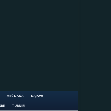
MEČ DANA
NAJAVA
GRE
TURNIRI