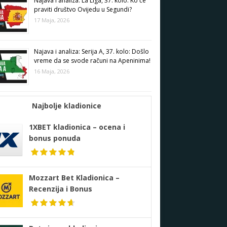
Najava i analiza: La Liga, 37. kolo: Ko će
praviti društvo Ovijedu u Segundi?
17 Maja, 2026
Najava i analiza: Serija A, 37. kolo: Došlo
vreme da se svode računi na Apeninima!
16 Maja, 2026
Najbolje kladionice
1XBET kladionica – ocena i
bonus ponuda
Mozzart Bet Kladionica –
Recenzija i Bonus