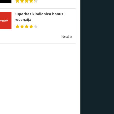
Superbet kladionica bonus i
recenzija
Next »