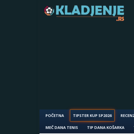
POČETNA
TIPSTER KUP SP2026
RECENZ
MEČ DANA TENIS
TIP DANA KOŠARKA