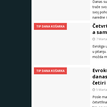
Danas su
traže svo
svoj poho
naredne 
Četvr
TIP DANA KOŠARKA
a sam
7 Marta
Evroliga 
u pitanju
možda ma
Evroku
TIP DANA KOŠARKA
danas
četiri
5 Marta
Posle mal
četvrtfin