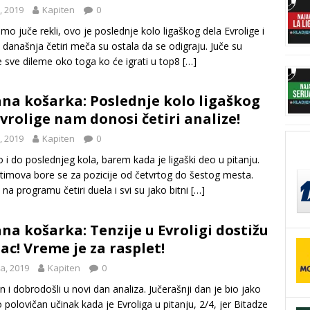
a, 2019
Kapiten
0
mo juče rekli, ovo je poslednje kolo ligaškog dela Evrolige i
današnja četiri meča su ostala da se odigraju. Juče su
 sve dileme oko toga ko će igrati u top8
[…]
ana košarka: Poslednje kolo ligaškog
Evrolige nam donosi četiri analize!
a, 2019
Kapiten
0
 i do poslednjeg kola, barem kada je ligaški deo u pitanju.
timova bore se za pozicije od četvrtog do šestog mesta.
na programu četiri duela i svi su jako bitni
[…]
ana košarka: Tenzije u Evroligi dostižu
ac! Vreme je za rasplet!
a, 2019
Kapiten
0
 i dobrodošli u novi dan analiza. Jučerašnji dan je bio jako
 polovičan učinak kada je Evroliga u pitanju, 2/4, jer Bitadze