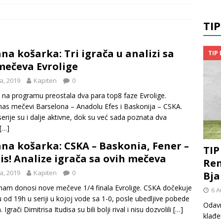
TI
na košarka: Tri igrača u analizi sa
TIP
mečeva Evrolige
la, 2019
Kapiten
0
na programu preostala dva para top8 faze Evrolige.
nas mečevi Barselona – Anadolu Efes i Baskonija – CSKA.
erije su i dalje aktivne, dok su već sada poznata dva
[…]
ana košarka: CSKA – Baskonia, Fener –
TIP
ris! Analize igrača sa ovih mečeva
Ren
la, 2019
Kapiten
0
Bja
 nam donosi nove mečeve 1/4 finala Evrolige. CSKA dočekuje
6 A
 od 19h u seriji u kojoj vode sa 1-0, posle ubedljive pobede
Odavn
 Igrači Dimitrisa Itudisa su bili bolji rival i nisu dozvolili
[…]
klađe