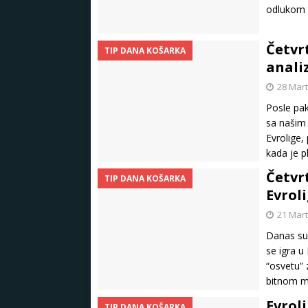
odlukom 
Četvr
TIP DANA KOŠARKA
anali
28 Mart
Posle pak
sa našim
Evrolige,
kada je 
Četvr
TIP DANA KOŠARKA
Evroli
21 Mart
Danas su 
se igra 
“osvetu” 
bitnom 
Evroli
TIP DANA KOŠARKA