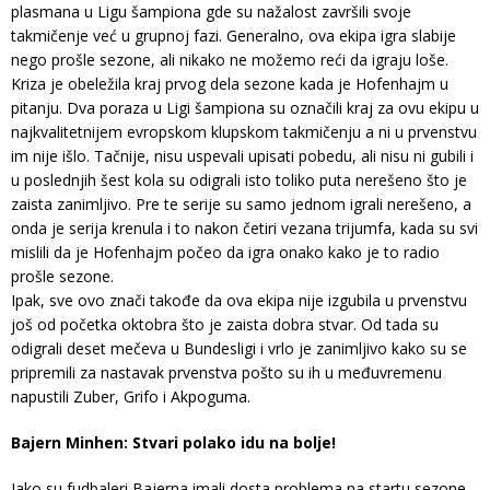
plasmana u Ligu šampiona gde su nažalost završili svoje
takmičenje već u grupnoj fazi. Generalno, ova ekipa igra slabije
nego prošle sezone, ali nikako ne možemo reći da igraju loše.
Kriza je obeležila kraj prvog dela sezone kada je Hofenhajm u
pitanju. Dva poraza u Ligi šampiona su označili kraj za ovu ekipu u
najkvalitetnijem evropskom klupskom takmičenju a ni u prvenstvu
im nije išlo. Tačnije, nisu uspevali upisati pobedu, ali nisu ni gubili i
u poslednjih šest kola su odigrali isto toliko puta nerešeno što je
zaista zanimljivo. Pre te serije su samo jednom igrali nerešeno, a
onda je serija krenula i to nakon četiri vezana trijumfa, kada su svi
mislili da je Hofenhajm počeo da igra onako kako je to radio
prošle sezone.
Ipak, sve ovo znači takođe da ova ekipa nije izgubila u prvenstvu
još od početka oktobra što je zaista dobra stvar. Od tada su
odigrali deset mečeva u Bundesligi i vrlo je zanimljivo kako su se
pripremili za nastavak prvenstva pošto su ih u međuvremenu
napustili Zuber, Grifo i Akpoguma.
Bajern Minhen: Stvari polako idu na bolje!
Iako su fudbaleri Bajerna imali dosta problema na startu sezone,