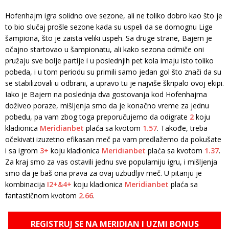
Hofenhajm igra solidno ove sezone, ali ne toliko dobro kao što je
to bio slučaj prošle sezone kada su uspeli da se domognu Lige
šampiona, što je zaista veliki uspeh. Sa druge strane, Bajern je
očajno startovao u šampionatu, ali kako sezona odmiče oni
pružaju sve bolje partije i u poslednjih pet kola imaju isto toliko
pobeda, i u tom periodu su primili samo jedan gol što znači da su
se stabilizovali u odbrani, a upravo tu je najviše škripalo ovoj ekipi.
Iako je Bajern na poslednja dva gostovanja kod Hofenhajma
doživeo poraze, mišljenja smo da je konačno vreme za jednu
pobedu, pa vam zbog toga preporučujemo da odigrate
2
koju
kladionica
Meridianbet
plaća sa kvotom
1.57
. Takođe, treba
očekivati izuzetno efikasan meč pa vam predlažemo da pokušate
i sa igrom
3+
koju kladionica
Meridianbet
plaća sa kvotom
1.37
.
Za kraj smo za vas ostavili jednu sve popularniju igru, i mišljenja
smo da je baš ona prava za ovaj uzbudljiv meč. U pitanju je
kombinacija
I2+&4+
koju kladionica
Meridianbet
plaća sa
fantastičnom kvotom
2.66
.
REGISTRUJ SE NA MERIDIAN I UZMI BONUS