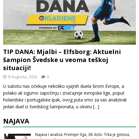
TIP DANA: Mjalbi – Elfsborg: Aktuelni
šampion Švedske u veoma teškoj
situaciji!
8 Augusta, 2026
0
U subotu nas očekuje nekoliko sjajnih duela širom Evrope, a
polako ali sigurno započinju i značajnije evropske lige, poput
holandske i portugalske.Ipak, ovog puta smo za vas analizirali
jedan duel iz švedskog šampionata, u okviru
[…]
NAJAVA
Najava i analiza: Premijer liga, 38. kolo: Trka je gotova,