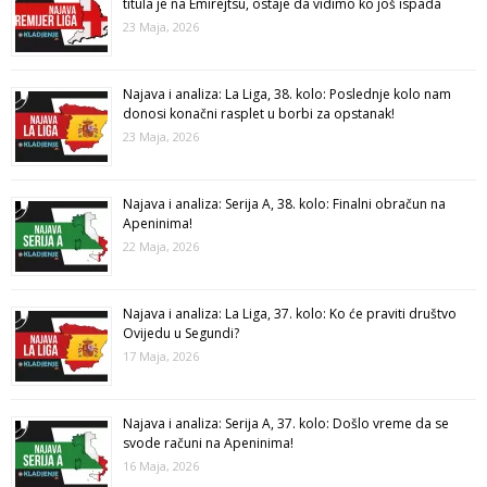
titula je na Emirejtsu, ostaje da vidimo ko još ispada
23 Maja, 2026
Najava i analiza: La Liga, 38. kolo: Poslednje kolo nam
donosi konačni rasplet u borbi za opstanak!
23 Maja, 2026
Najava i analiza: Serija A, 38. kolo: Finalni obračun na
Apeninima!
22 Maja, 2026
Najava i analiza: La Liga, 37. kolo: Ko će praviti društvo
Ovijedu u Segundi?
17 Maja, 2026
Najava i analiza: Serija A, 37. kolo: Došlo vreme da se
svode računi na Apeninima!
16 Maja, 2026