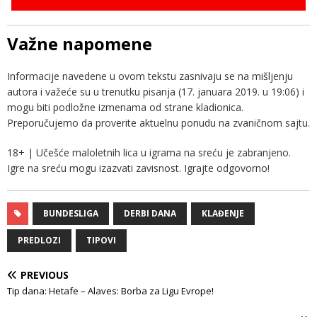
Važne napomene
Informacije navedene u ovom tekstu zasnivaju se na mišljenju
autora i važeće su u trenutku pisanja (17. januara 2019. u 19:06) i
mogu biti podložne izmenama od strane kladionica.
Preporučujemo da proverite aktuelnu ponudu na zvaničnom sajtu.
18+ | Učešće maloletnih lica u igrama na sreću je zabranjeno.
Igre na sreću mogu izazvati zavisnost. Igrajte odgovorno!
BUNDESLIGA
DERBI DANA
KLAĐENJE
PREDLOZI
TIPOVI
PREVIOUS
Tip dana: Hetafe – Alaves: Borba za Ligu Evrope!