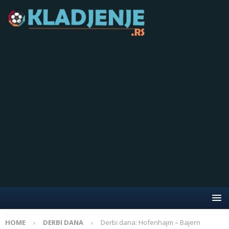
HOME
DERBI DANA
Derbi dana: Hofenhajm – Bajern