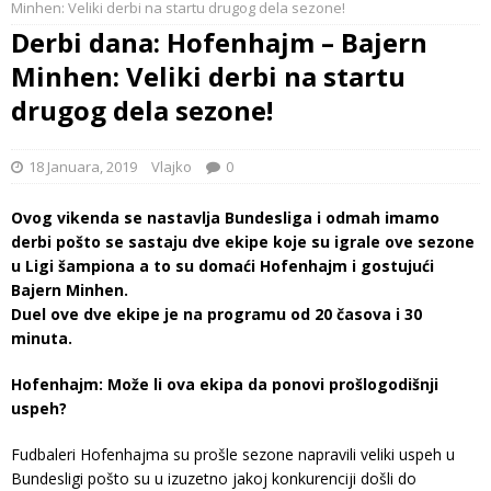
Minhen: Veliki derbi na startu drugog dela sezone!
Derbi dana: Hofenhajm – Bajern
Minhen: Veliki derbi na startu
drugog dela sezone!
18 Januara, 2019
Vlajko
0
Ovog vikenda se nastavlja Bundesliga i odmah imamo
derbi pošto se sastaju dve ekipe koje su igrale ove sezone
u Ligi šampiona a to su domaći Hofenhajm i gostujući
Bajern Minhen.
Duel ove dve ekipe je na programu od 20 časova i 30
minuta.
Hofenhajm: Može li ova ekipa da ponovi prošlogodišnji
uspeh?
Fudbaleri Hofenhajma su prošle sezone napravili veliki uspeh u
Bundesligi pošto su u izuzetno jakoj konkurenciji došli do