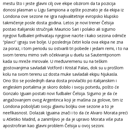
mestu što i jeste glavni cilj ove ekipe obzirom da ta pozicija
donosi plasman u Ligu šampiona a opšte poznato je da ekipa iz
Londona ove sezone ne igra najkvalitetnije evropsko klupsko
takmičenje posle dosta godina. Letos je novi trener Čelsija
postao italijanski stručnjak Mauricio Sari i polako ali sigurno
njegovi fudbaleri prihvataju njegove nacrte i kako sezona odmiče
“plavci” igraju sve bolje. U poslednja četiri kola ova ekipa ne zna
za poraz, i tom periodu su ostvarili tri pobede i jedam remi, i to na
svom terenu mimo svih očekivanja u duelu sa Sautemtponom
kada su mreže mirovale. U međuvremenu su na teškim
gostovanjima savladali Votford i Kristal Palas, dok su u prošlom
kolu na svom terenu uz dosta muke savladali ekipu Njukasla.
Ono što se poslednjih dana dosta provlačilo po italijanskim i
engleskim portalima je skoro dobilo i svoju potvrdu, pošto će
Gonzalo Iguain postati novi fudbaler Čelsija. Sigurno je da će
angažovanjem ovog Argentinca koji je mašina za golove, tim iz
Londona poboljšati svoju glavnu boljku ove sezone a to je
neefikasnost. Dolazak Iguaina znači i to da će Alvaro Morata preći
u Atletiko Madrid, a zanimljivo je da je upravo Morata više puta
apostrofiran kao glavni problem Čelsija u ovoj sezoni.