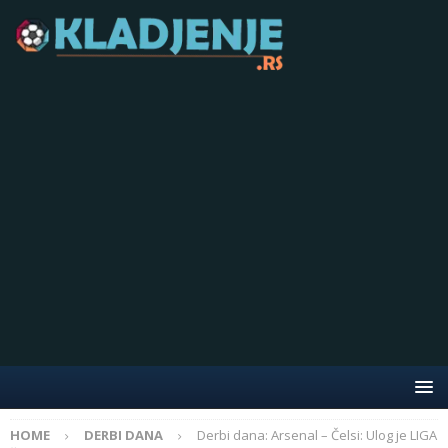
HOME
DERBI DANA
Derbi dana: Arsenal – Čelsi: Ulog je LIGA