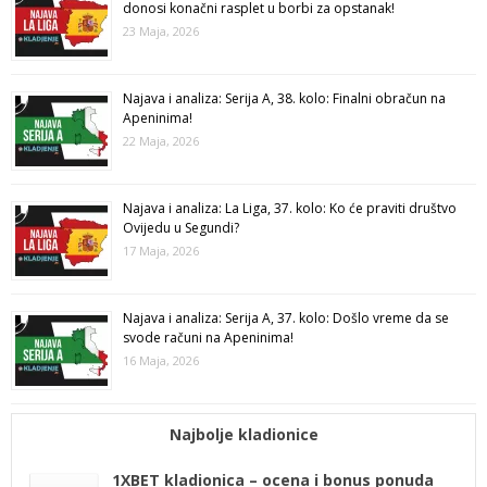
donosi konačni rasplet u borbi za opstanak!
23 Maja, 2026
Najava i analiza: Serija A, 38. kolo: Finalni obračun na
Apeninima!
22 Maja, 2026
Najava i analiza: La Liga, 37. kolo: Ko će praviti društvo
Ovijedu u Segundi?
17 Maja, 2026
Najava i analiza: Serija A, 37. kolo: Došlo vreme da se
svode računi na Apeninima!
16 Maja, 2026
Najbolje kladionice
1XBET kladionica – ocena i bonus ponuda