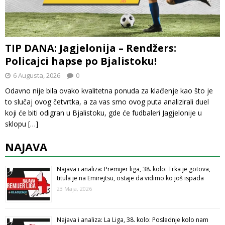
TIP DANA: Jagjelonija – Rendžers:
Policajci hapse po Bjalistoku!
6 Augusta, 2026
0
Odavno nije bila ovako kvalitetna ponuda za klađenje kao što je
to slučaj ovog četvrtka, a za vas smo ovog puta analizirali duel
koji će biti odigran u Bjalistoku, gde će fudbaleri Jagjelonije u
sklopu
[…]
NAJAVA
Najava i analiza: Premijer liga, 38. kolo: Trka je gotova,
titula je na Emirejtsu, ostaje da vidimo ko još ispada
23 Maja, 2026
Najava i analiza: La Liga, 38. kolo: Poslednje kolo nam