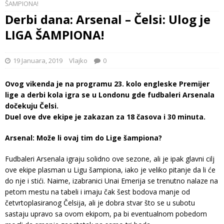
ŠAMPIONA!
Derbi dana: Arsenal – Čelsi: Ulog je
LIGA ŠAMPIONA!
19 Januara, 2019
Vlajko
0
Ovog vikenda je na programu 23. kolo engleske Premijer
lige a derbi kola igra se u Londonu gde fudbaleri Arsenala
dočekuju Čelsi.
Duel ove dve ekipe je zakazan za 18 časova i 30 minuta.
Arsenal: Može li ovaj tim do Lige šampiona?
Fudbaleri Arsenala igraju solidno ove sezone, ali je ipak glavni cilj
ove ekipe plasman u Ligu šampiona, iako je veliko pitanje da li će
do nje i stići. Naime, izabranici Unai Emerija se trenutno nalaze na
petom mestu na tabeli i imaju čak šest bodova manje od
četvrtoplasiranog Čelsija, ali je dobra stvar što se u subotu
sastaju upravo sa ovom ekipom, pa bi eventualnom pobedom