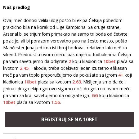
Naš predlog
Ovaj meč donosi veliki ulog pošto bi ekipa Čelsija pobedom
praktično bila na korak od Lige šampiona. Sa druge strane,
Arsenal bi se trijumfom primakao na samo tri boda od četvrte
pozicije, ali bi porazom verovatno pao na šesto mesto, pošto
Mančester Junajted ima isti broj bodova i relativno lak meč za
vikend. Prednost u ovom meču ipak dajemo fudbalerima Čelsija
pa vam savetujemo da odigrate
2
koju kladionica
10bet
plaća sa
kvotom
2.45
. Takođe, treba očekivati jedan izuzetno efikasan
meč pa vam toplo preporučujemo da pokušate sa igrom
4+
koji
kladionica
10bet
plaća sa kvotom
2.63
. Mišljenja smo da će i
jedna i druga ekipa gotovo sigurno doći do gola na ovom meču
pa vam za kraj savetujemo da odigrate igru
GG
koju kladionica
10bet
plaća sa kvotom
1.56
.
REGISTRUJ SE NA 10BET