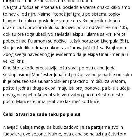
mogli da smanje zaostatak na samo tri boda.
Ne igraju fudbaleri Arsenala u poslednje vreme onako kako smo
to navikli od njih. Naime, “tobdžije” igraju po sistemu toplo-
hladno, i nikako u poslednje vreme da vežu nekoliko dobrih
utakmica. U prošlom kolu su doživeli poraz od Vest Hema (1:0),
dok su pre toga ubedljivo savladali ekipu Fulama sa 4:1. Pre te
pobede nad Fulamom su doživeli težak poraz od Liverpula (5:1),
što je usledilo odmah nakon razočaravajućih 1:1 sa Brajtonom.
Zbog svega navedenog je evidentno da je ekipa Unai Emerija u
velikoj krizi.
Ono što takođe predstavlja lošu stvar po ovu ekipu je da
šestoplasirani Mančester Junajted pruža sve bolje partije od kako
ih je preuzeo Ole Gunar Solskjer i praktično im dišu za vratom,
pošto i jedna i druga ekipa imaju isti broj bodova, pa bi u slučaju
novog neuspeha Arsenal vrlo verovatno pao na šesto mesto
pošto Mančester ima relativno lak meč kod kuće.
Čelsi: Stvari za sada teku po planu!
Navijači Čelsija mogu da budu zadovoljni sa partijama svojih
fudbalera ove sezone. Naime, ova ekipa se nalazi na četvrtom