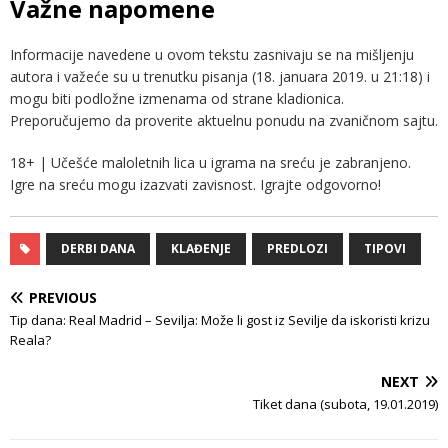
Važne napomene
Informacije navedene u ovom tekstu zasnivaju se na mišljenju
autora i važeće su u trenutku pisanja (18. januara 2019. u 21:18) i
mogu biti podložne izmenama od strane kladionica.
Preporučujemo da proverite aktuelnu ponudu na zvaničnom sajtu.
18+ | Učešće maloletnih lica u igrama na sreću je zabranjeno.
Igre na sreću mogu izazvati zavisnost. Igrajte odgovorno!
DERBI DANA
KLAĐENJE
PREDLOZI
TIPOVI
PREVIOUS
Tip dana: Real Madrid – Sevilja: Može li gost iz Sevilje da iskoristi krizu
Reala?
NEXT
Tiket dana (subota, 19.01.2019)