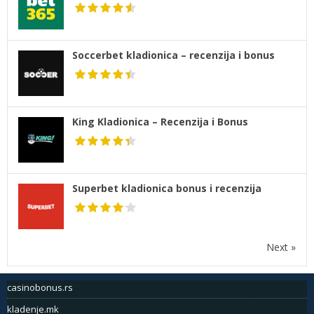
Soccerbet kladionica – recenzija i bonus
King Kladionica – Recenzija i Bonus
Superbet kladionica bonus i recenzija
Next »
casinobonus.rs
kladenje.mk