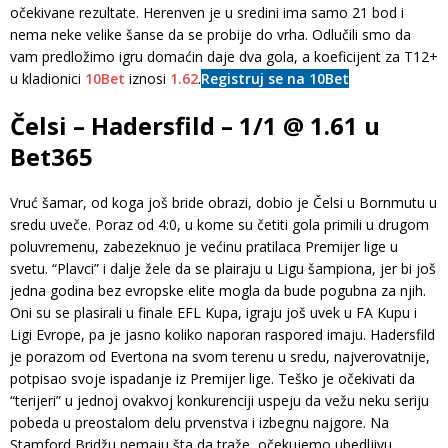
očekivane rezultate. Herenven je u sredini ima samo 21 bod i
nema neke velike šanse da se probije do vrha. Odlučili smo da
vam predložimo igru domaćin daje dva gola, a koeficijent za T12+
u kladionici
10Bet
iznosi
1.62
.
Registruj se na 10Bet
Čelsi – Hadersfild – 1/1 @ 1.61 u
Bet365
Vruć šamar, od koga još bride obrazi, dobio je Čelsi u Bornmutu u
sredu uveče. Poraz od 4:0, u kome su četiti gola primili u drugom
poluvremenu, zabezeknuo je većinu pratilaca Premijer lige u
svetu. “Plavci” i dalje žele da se plairaju u Ligu šampiona, jer bi još
jedna godina bez evropske elite mogla da bude pogubna za njih.
Oni su se plasirali u finale EFL Kupa, igraju još uvek u FA Kupu i
Ligi Evrope, pa je jasno koliko naporan raspored imaju. Hadersfild
je porazom od Evertona na svom terenu u sredu, najverovatnije,
potpisao svoje ispadanje iz Premijer lige. Teško je očekivati da
“terijeri” u jednoj ovakvoj konkurenciji uspeju da vežu neku seriju
pobeda u preostalom delu prvenstva i izbegnu najgore. Na
Stamford Bridžu nemaju šta da traže, očekujemo ubedljivu