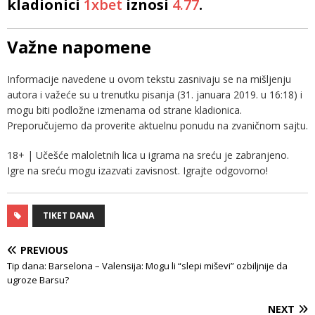
kladionici
1xbet
iznosi
4.77
.
Važne napomene
Informacije navedene u ovom tekstu zasnivaju se na mišljenju
autora i važeće su u trenutku pisanja (31. januara 2019. u 16:18) i
mogu biti podložne izmenama od strane kladionica.
Preporučujemo da proverite aktuelnu ponudu na zvaničnom sajtu.
18+ | Učešće maloletnih lica u igrama na sreću je zabranjeno.
Igre na sreću mogu izazvati zavisnost. Igrajte odgovorno!
TIKET DANA
PREVIOUS
Tip dana: Barselona – Valensija: Mogu li “slepi miševi” ozbiljnije da
ugroze Barsu?
NEXT