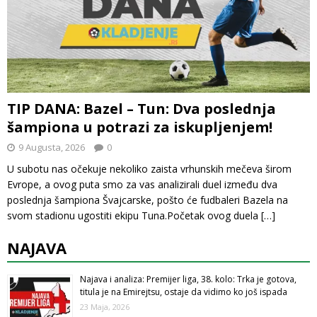
TIP DANA: Bazel – Tun: Dva poslednja
šampiona u potrazi za iskupljenjem!
9 Augusta, 2026
0
U subotu nas očekuje nekoliko zaista vrhunskih mečeva širom
Evrope, a ovog puta smo za vas analizirali duel između dva
poslednja šampiona Švajcarske, pošto će fudbaleri Bazela na
svom stadionu ugostiti ekipu Tuna.Početak ovog duela
[…]
NAJAVA
Najava i analiza: Premijer liga, 38. kolo: Trka je gotova,
titula je na Emirejtsu, ostaje da vidimo ko još ispada
23 Maja, 2026