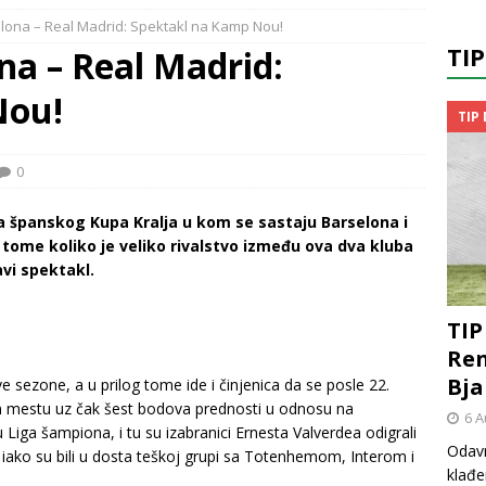
lona – Real Madrid: Spektakl na Kamp Nou!
TI
na – Real Madrid:
Nou!
TIP
0
a španskog Kupa Kralja u kom se sastaju Barselona i
o tome koliko je veliko rivalstvo između ova dva kluba
vi spektakl.
TIP
Ren
Bja
e sezone, a u prilog tome ide i činjenica da se posle 22.
m mestu uz čak šest bodova prednosti u odnosu na
6 A
u Liga šampiona, i tu su izabranici Ernesta Valverdea odigrali
Odavn
 iako su bili u dosta teškoj grupi sa Totenhemom, Interom i
klađe