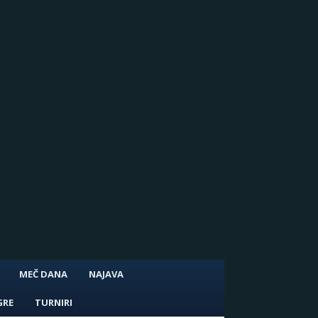
MEČ DANA
NAJAVA
GRE
TURNIRI