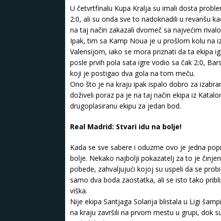
U četvrtfinalu Kupa Kralja su imali dosta proble
2:0, ali su onda sve to nadoknadili u revanšu kad
na taj način zakazali dvomeč sa najvećim riva
Ipak, tim sa Kamp Noua je u prošlom kolu na 
Valensijom, iako se mora priznati da ta ekipa i
posle prvih pola sata igre vodio sa čak 2:0, Ba
koji je postigao dva gola na tom meču.
Ono što je na kraju ipak ispalo dobro za izabran
doživeli poraz pa je na taj način ekipa iz Kata
drugoplasiranu ekipu za jedan bod.
Real Madrid: Stvari idu na bolje!
Kada se sve sabere i oduzme ovo je jedna popril
bolje. Nekako najbolji pokazatelj za to je činjen
pobede, zahvaljujući kojoj su uspeli da se prob
samo dva boda zaostatka, ali se isto tako pribl
viška.
Nije ekipa Santjaga Solarija blistala u Ligi š
na kraju završili na prvom mestu u grupi, dok