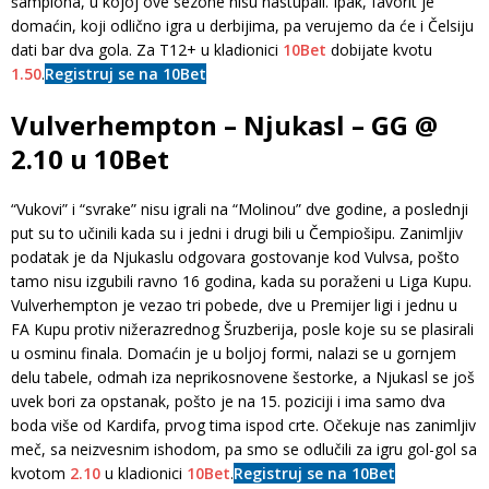
šampiona, u kojoj ove sezone nisu nastupali. Ipak, favorit je
domaćin, koji odlično igra u derbijima, pa verujemo da će i Čelsiju
dati bar dva gola. Za T12+ u kladionici
10Bet
dobijate kvotu
1.50
.
Registruj se na 10Bet
Vulverhempton – Njukasl – GG @
2.10 u 10Bet
“Vukovi” i “svrake” nisu igrali na “Molinou” dve godine, a poslednji
put su to učinili kada su i jedni i drugi bili u Čempiošipu. Zanimljiv
podatak je da Njukaslu odgovara gostovanje kod Vulvsa, pošto
tamo nisu izgubili ravno 16 godina, kada su poraženi u Liga Kupu.
Vulverhempton je vezao tri pobede, dve u Premijer ligi i jednu u
FA Kupu protiv nižerazrednog Šruzberija, posle koje su se plasirali
u osminu finala. Domaćin je u boljoj formi, nalazi se u gornjem
delu tabele, odmah iza neprikosnovene šestorke, a Njukasl se još
uvek bori za opstanak, pošto je na 15. poziciji i ima samo dva
boda više od Kardifa, prvog tima ispod crte. Očekuje nas zanimljiv
meč, sa neizvesnim ishodom, pa smo se odlučili za igru gol-gol sa
kvotom
2.10
u kladionici
10Bet
.
Registruj se na 10Bet