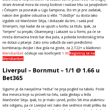
strani Arsenal mora da osvoji bodove i nastavi trku sa Junajtedom
i Čelsijem za povratak u Ligu šampiona, što im je prvi zadatak,
nakon dve godine odsustva iz elite. “Tobdžije” su dosta lako
izgubile od Mančester Sitija, i dokazale da tim, i sada pod
Emerijem, nije kadar da se upusti u borbu za titulu. Ipak, za
“terijere” su prejaki, Obamejang i Lakazet su u formi, pa će se
mreža domaćina tresti bar dva puta, a pobeda londonskog tima
ne dolazi u pitanje. Zato smo odlučili da vam predložimo
kombinaciju dvojke i dva gola na goste, za 2,T22+ u kladionici
Meridianbet
očekuje vas koeficijent
1.90
.
Registruj se na
Meridianbet
Liverpul – Bornmut – 1/1 @ 1.66 u
Bet365
Sigurno je da navijačima “redsa” ne prija pogled na tabelu. Posle
dva meseca koje su proveli na čelu, sada gledaju u leđa
Mančester Sitiju. Ipak, to je malo i prvid, pošto Siti ima utakmicu
više odiganu, pa će Liverpul već nako dve sedmice imati priliku da