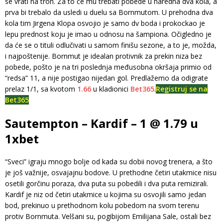
se vrati na tron. Za to će mu trebati pobede u naredna dva kola, a
prva bi trebalo da usledi u duelu sa Bornmutom. U prehodna dva
kola tim Jirgena Klopa osvojio je samo dv boda i prokockao je
lepu prednost koju je imao u odnosu na šampiona. Očigledno je
da će se o tituli odlučivati u samom finišu sezone, a to je, možda,
i najpoštenije. Bornmut je idealan protivnik za prekin niza bez
pobede, pošto je na tri poslednja međusobna okršaja primio od
“redsa” 11, a nije postigao nijedan gol. Predlažemo da odigrate
prelaz 1/1, sa kvotom
1.66
u kladionici
Bet365
.
Registruj se na
Bet365
Sautempton – Kardif – 1 @ 1.79 u
1xbet
“Sveci” igraju mnogo bolje od kada su dobii novog trenera, a što
je još važnije, osvajajnu bodove. U prethodne četiri utakmice nisu
osetili gorčinu poraza, dva puta su pobedili i dva puta remizirali.
Kardif je niz od četiri utakmice u kojima su osvojili samo jedan
bod, prekinuo u prethodnom kolu pobedom na svom terenu
protiv Bornmuta. Velšani su, pogibijom Emilijana Sale, ostali bez