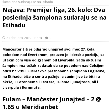
šampiona sudaraju se na Etihadu
Najava: Premijer liga, 26. kolo: Dva
poslednja šampiona sudaraju se na
Etihadu
8 Februara, 2019
Peca
0
Mančester Siti je odigrao unapred svoj meč 27. kola, i
pobedom nad Evertonom, preuzeo je lidersku poziciju, sa
utakmicom više odigranom od Liverpula. Sada aktuelni
šampion ima težak zadatak da se pobedom nad Čelsijem
održi na vrhu. Susret dva prethoodna šampiona Engleske,
na Etihadu, biće u centru pažnje, a zanimljivo će biti i u
okršaju Totenhema i Lestera, Fulama i Junajteda, ali i
Liverpula i Bornmuta.
Fulam – Mančester Junajted – 2 @
1.65 u Meridianbet