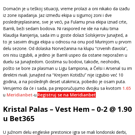
Domaćin je u teškoj situaciji, vreme prolazi a oni nikako da izađu
iz zone ispadanja. Jaz između ekipa u sigurnoj zoni i dve
poslednjeplasirane, sve je veći, pa Fulamu prva ekipa iznad crte,
Barnli, beži sedam bodova. Ni raspored ne ide na ruku tima
Klaudija Ranijerija, sada im u goste dolazi Solskjerov Junajted, a
to je sasvim druga ekipa u odnosu na onu pod Murinjom u prvom
delu sezone. Od dolaska Norvežanina na klupu “crvenih đavola”,
oni nisu izgubili, a jedino je Barnli uspeo da ostane neporažen u
duelu sa Junajtedom. Gostima su bodovi, takođe, neohodni,
pošto se bore za plasman u Ligu šampiona, a Čelsi i Arsenal su im
direktni rivali. Junajted na “Krejven Kotidžu” nije izgubio već 10
godina, a na poslednjih deset utakmica, pobedio je osam puta.
Verujemo da će i sada, pa preporučujumo dvojku sa kvotom
1.65
u
Meridianbet
-u.
Registruj se na Meridianbet
Kristal Palas – Vest Hem – 0-2 @ 1.90
u Bet365
U južnom delu engleske prestonice igra se mali londonski derbi,