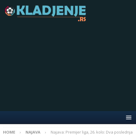
HOME
NAJAVA
Najava: Premijer liga, 26. kolo: Dva poslednja