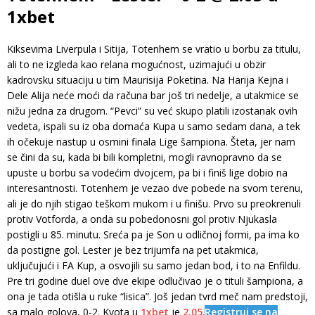
1xbet
Kiksevima Liverpula i Sitija, Totenhem se vratio u borbu za titulu,
ali to ne izgleda kao relana mogućnost, uzimajući u obzir
kadrovsku situaciju u tim Maurisija Poketina. Na Harija Kejna i
Dele Alija neće moći da računa bar još tri nedelje, a utakmice se
nižu jedna za drugom. “Pevci” su već skupo platili izostanak ovih
vedeta, ispali su iz oba domaća Kupa u samo sedam dana, a tek
ih očekuje nastup u osmini finala Lige šampiona. Šteta, jer nam
se čini da su, kada bi bili kompletni, mogli ravnopravno da se
upuste u borbu sa vodećim dvojcem, pa bi i finiš lige dobio na
interesantnosti. Totenhem je vezao dve pobede na svom terenu,
ali je do njih stigao teškom mukom i u finišu. Prvo su preokrenuli
protiv Votforda, a onda su pobedonosni gol protiv Njukasla
postigli u 85. minutu. Sreća pa je Son u odličnoj formi, pa ima ko
da postigne gol. Lester je bez trijumfa na pet utakmica,
uključujući i FA Kup, a osvojili su samo jedan bod, i to na Enfildu.
Pre tri godine duel ove dve ekipe odlučivao je o tituli šampiona, a
ona je tada otišla u ruke “lisica”. Još jedan tvrd meč nam predstoji,
sa malo golova, 0-2. Kvota u
1xbet
je
2.05
.
Registruj se na