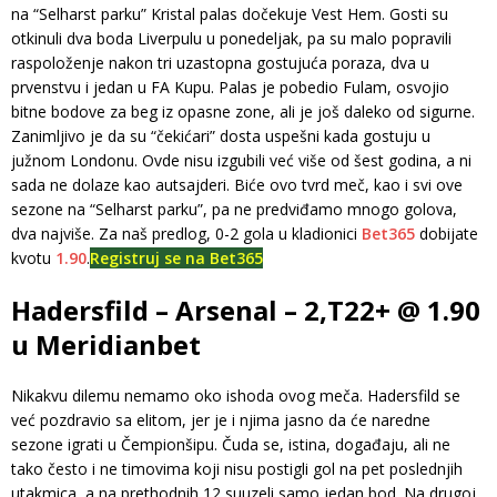
na “Selharst parku” Kristal palas dočekuje Vest Hem. Gosti su
otkinuli dva boda Liverpulu u ponedeljak, pa su malo popravili
raspoloženje nakon tri uzastopna gostujuća poraza, dva u
prvenstvu i jedan u FA Kupu. Palas je pobedio Fulam, osvojio
bitne bodove za beg iz opasne zone, ali je još daleko od sigurne.
Zanimljivo je da su “čekićari” dosta uspešni kada gostuju u
južnom Londonu. Ovde nisu izgubili već više od šest godina, a ni
sada ne dolaze kao autsajderi. Biće ovo tvrd meč, kao i svi ove
sezone na “Selharst parku”, pa ne predviđamo mnogo golova,
dva najviše. Za naš predlog, 0-2 gola u kladionici
Bet365
dobijate
kvotu
1.90
.
Registruj se na Bet365
Hadersfild – Arsenal – 2,T22+ @ 1.90
u Meridianbet
Nikakvu dilemu nemamo oko ishoda ovog meča. Hadersfild se
već pozdravio sa elitom, jer je i njima jasno da će naredne
sezone igrati u Čempionšipu. Čuda se, istina, događaju, ali ne
tako često i ne timovima koji nisu postigli gol na pet poslednjih
utakmica, a na prethodnih 12 suuzeli samo jedan bod. Na drugoj