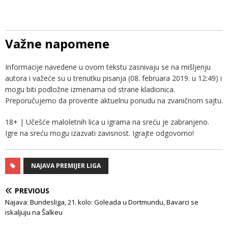
Važne napomene
Informacije navedene u ovom tekstu zasnivaju se na mišljenju
autora i važeće su u trenutku pisanja (08. februara 2019. u 12:49) i
mogu biti podložne izmenama od strane kladionica.
Preporučujemo da proverite aktuelnu ponudu na zvaničnom sajtu.
18+ | Učešće maloletnih lica u igrama na sreću je zabranjeno.
Igre na sreću mogu izazvati zavisnost. Igrajte odgovorno!
NAJAVA PREMIJER LIGA
PREVIOUS
Najava: Bundesliga, 21. kolo: Goleada u Dortmundu, Bavarci se
iskaljuju na Šalkeu