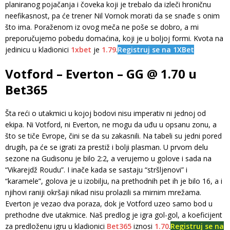
planiranog pojačanja i čoveka koji je trebalo da izleči hroničnu
neefikasnost, pa će trener Nil Vornok morati da se snađe s onim
što ima. Poraženom iz ovog meča ne poše se dobro, a mi
preporučujemo pobedu domaćina, koji je u boljoj formi. Kvota na
jedinicu u kladionici
1xbet
je
1.79
.
Registruj se na 1XBet
Votford – Everton – GG @ 1.70 u
Bet365
Šta reći o utakmici u kojoj bodovi nisu imperativ ni jednoj od
ekipa. Ni Votford, ni Everton, ne mogu da uđu u opsanu zonu, a
što se tiče Evrope, čini se da su zakasnili. Na tabeli su jedni pored
drugih, pa će se igrati za prestiž i bolji plasman. U prvom delu
sezone na Gudisonu je bilo 2:2, a verujemo u golove i sada na
“Vikarejdž Roudu”. I inače kada se sastaju “stršljenovi” i
“karamele”, golova je u izobilju, na prethodnih pet ih je bilo 16, a i
njihovi raniji okršaji nikad nisu prolazili sa mirnim mrežama.
Everton je vezao dva poraza, dok je Votford uzeo samo bod u
prethodne dve utakmice. Naš predlog je igra gol-gol, a koeficijent
za predloženu igru u kladionici
Bet365
iznosi
1.70
.
Registruj se na