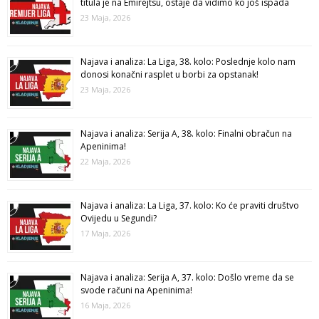
titula je na Emirejtsu, ostaje da vidimo ko još ispada
23 Maja, 2026
Najava i analiza: La Liga, 38. kolo: Poslednje kolo nam
donosi konačni rasplet u borbi za opstanak!
23 Maja, 2026
Najava i analiza: Serija A, 38. kolo: Finalni obračun na
Apeninima!
22 Maja, 2026
Najava i analiza: La Liga, 37. kolo: Ko će praviti društvo
Ovijedu u Segundi?
17 Maja, 2026
Najava i analiza: Serija A, 37. kolo: Došlo vreme da se
svode računi na Apeninima!
16 Maja, 2026