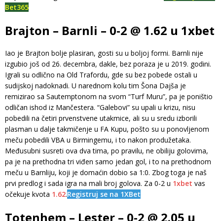
Bet365
Brajton – Barnli – 0-2 @ 1.62 u 1xbet
Iao je Brajton bolje plasiran, gosti su u boljoj formi. Barnli nije
izgubio još od 26. decembra, dakle, bez poraza je u 2019. godini.
Igrali su odlično na Old Trafordu, gde su bez pobede ostali u
sudijskoj nadoknadi. U narednom kolu tim Šona Dajša je
remizirao sa Sautemptonom na svom “Turf Muru”, pa je poništio
odličan ishod iz Mančestera. “Galebovi” su upali u krizu, nisu
pobedili na četiri prvenstvene utakmice, ali su u sredu izborili
plasman u dalje takmičenje u FA Kupu, pošto su u ponovljenom
meču pobedili VBA u Birmingemu, i to nakon produžetaka.
Međusubni susreti ova dva tima, po pravilu, ne obiliju golovima,
pa je na prethodna tri viđen samo jedan gol, i to na prethodnom
meču u Barnliju, koji je domaćin dobio sa 1:0. Zbog toga je naš
prvi predlog i sada igra na mali broj golova. Za 0-2 u
1xbet
vas
očekuje kvota
1.62
.
Registruj se na 1XBet
Totenhem – Lester – 0-2 @ 2.05 u