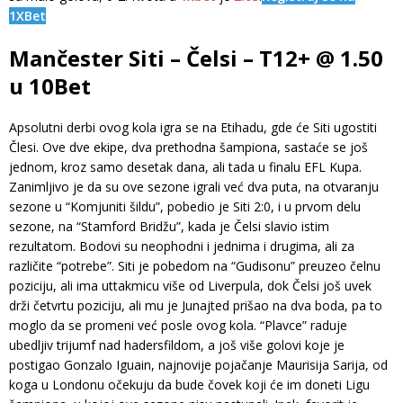
1XBet
Mančester Siti – Čelsi – T12+ @ 1.50
u 10Bet
Apsolutni derbi ovog kola igra se na Etihadu, gde će Siti ugostiti
Člesi. Ove dve ekipe, dva prethodna šampiona, sastaće se još
jednom, kroz samo desetak dana, ali tada u finalu EFL Kupa.
Zanimljivo je da su ove sezone igrali već dva puta, na otvaranju
sezone u “Komjuniti šildu”, pobedio je Siti 2:0, i u prvom delu
sezone, na “Stamford Bridžu”, kada je Čelsi slavio istim
rezultatom. Bodovi su neophodni i jednima i drugima, ali za
različite “potrebe”. Siti je pobedom na “Gudisonu” preuzeo čelnu
poziciju, ali ima uttakmicu više od Liverpula, dok Čelsi još uvek
drži četvrtu poziciju, ali mu je Junajted prišao na dva boda, pa to
moglo da se promeni već posle ovog kola. “Plavce” raduje
ubedljiv trijumf nad hadersfildom, a još više golovi koje je
postigao Gonzalo Iguain, najnovije pojačanje Maurisija Sarija, od
koga u Londonu očekuju da bude čovek koji će im doneti Ligu