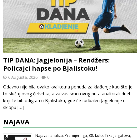
TIP DANA: Jagjelonija – Rendžers:
Policajci hapse po Bjalistoku!
6 Augusta, 2026
0
Odavno nije bila ovako kvalitetna ponuda za klađenje kao što je
to slučaj ovog četvrtka, a za vas smo ovog puta analizirali duel
koji će biti odigran u Bjalistoku, gde će fudbaleri Jagjelonije u
sklopu
[…]
NAJAVA
Najava i analiza: Premijer liga, 38. kolo: Trka je gotova,