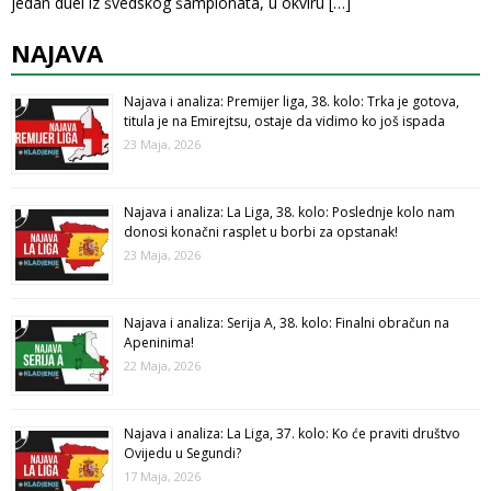
jedan duel iz švedskog šampionata, u okviru
[…]
NAJAVA
Najava i analiza: Premijer liga, 38. kolo: Trka je gotova,
titula je na Emirejtsu, ostaje da vidimo ko još ispada
23 Maja, 2026
Najava i analiza: La Liga, 38. kolo: Poslednje kolo nam
donosi konačni rasplet u borbi za opstanak!
23 Maja, 2026
Najava i analiza: Serija A, 38. kolo: Finalni obračun na
Apeninima!
22 Maja, 2026
Najava i analiza: La Liga, 37. kolo: Ko će praviti društvo
Ovijedu u Segundi?
17 Maja, 2026