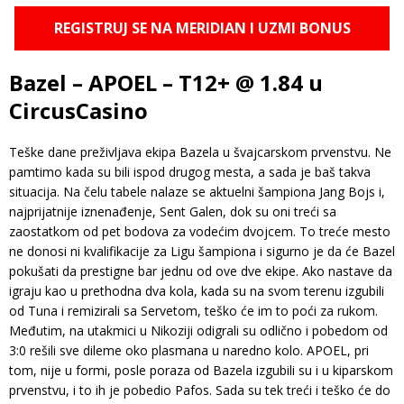
REGISTRUJ SE NA MERIDIAN I UZMI BONUS
Bazel – APOEL – T12+ @ 1.84 u
CircusCasino
Teške dane preživljava ekipa Bazela u švajcarskom prvenstvu. Ne
pamtimo kada su bili ispod drugog mesta, a sada je baš takva
situacija. Na čelu tabele nalaze se aktuelni šampiona Jang Bojs i,
najprijatnije iznenađenje, Sent Galen, dok su oni treći sa
zaostatkom od pet bodova za vodećim dvojcem. To treće mesto
ne donosi ni kvalifikacije za Ligu šampiona i sigurno je da će Bazel
pokušati da prestigne bar jednu od ove dve ekipe. Ako nastave da
igraju kao u prethodna dva kola, kada su na svom terenu izgubili
od Tuna i remizirali sa Servetom, teško će im to poći za rukom.
Međutim, na utakmici u Nikoziji odigrali su odlično i pobedom od
3:0 rešili sve dileme oko plasmana u naredno kolo. APOEL, pri
tom, nije u formi, posle poraza od Bazela izgubili su i u kiparskom
prvenstvu, i to ih je pobedio Pafos. Sada su tek treći i teško će do