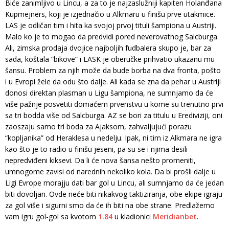
Biće zanimljivo u Lincu, a za to je najzaslužniji kapiten Holanđana
Kupmejners, koji je izjednačio u Alkmaru u finišu prve utakmice.
LAS je odličan tim i hita ka svojoj prvoj tituli šampiona u Austriji.
Malo ko je to mogao da predvidi pored neverovatnog Salcburga.
Ali, zimska prodaja dvojice najboljih fudbalera skupo je, bar za
sada, koštala “bikove” i LASK je oberučke prihvatio ukazanu mu
šansu. Problem za njih može da bude borba na dva fronta, pošto
i u Evropi žele da odu što dalje. Ali kada se zna da pehar u Austriji
donosi direktan plasman u Ligu šampiona, ne sumnjamo da će
više pažnje posvetiti domaćem prvenstvu u kome su trenutno prvi
sa tri bodda više od Salcburga. AZ se bori za titulu u Erediviziji, oni
zaoszaju samo tri boda za Ajaksom, zahvaljujući porazu
“kopljanika” od Heraklesa u nedelju. Ipak, ni tim iz Alkmara ne igra
kao što je to radio u finišu jeseni, pa su se i njima desili
nepredviđeni kiksevi. Da li će nova šansa nešto promeniti,
umnogome zavisi od narednih nekoliko kola. Da bi prošli dalje u
Ligi Evrope morajju dati bar gol u Lincu, ali sumnjamo da će jedan
biti dovoljan. Ovde neće biti nikakvog taktiziranja, obe ekipe igraju
za gol više i sigurni smo da će ih biti na obe strane. Predlažemo
vam igru gol-gol sa kvotom
1.84
u kladionici
Meridianbet
.