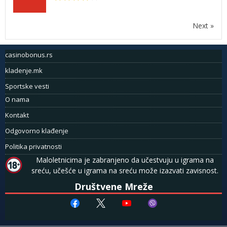
Next »
casinobonus.rs
kladenje.mk
Sportske vesti
O nama
Kontakt
Odgovorno klađenje
Politika privatnosti
Maloletnicima je zabranjeno da učestvuju u igrama na
sreću, učešće u igrama na sreću može izazvati zavisnost.
Društvene Mreže