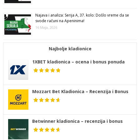
Najava i analiza: Serija A, 37. kolo: Došlo vreme da se
svode računi na Apeninima!
16 Maja, 2026
Najbolje kladionice
1XBET kladionica – ocena i bonus ponuda
Mozzart Bet Kladionica – Recenzija i Bonus
Betwinner kladionica – recenzija i bonus