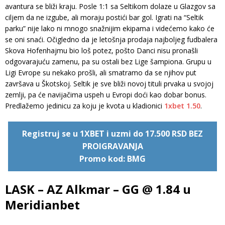
avantura se bliži kraju. Posle 1:1 sa Seltikom dolaze u Glazgov sa
ciljem da ne izgube, ali moraju postići bar gol. Igrati na “Seltik
parku” nije lako ni mnogo snažnijim ekipama i videćemo kako će
se oni snaći. Očigledno da je letošnja prodaja najboljeg fudbalera
Skova Hofenhajmu bio loš potez, pošto Danci nisu pronašli
odgovarajuću zamenu, pa su ostali bez Lige šampiona. Grupu u
Ligi Evrope su nekako prošli, ali smatramo da se njihov put
završava u Škotskoj. Seltik je sve bliži novoj tituli prvaka u svojoj
zemlji, pa će navijačima uspeh u Evropi doći kao dobar bonus.
Predlažemo jedinicu za koju je kvota u kladionici
1xbet
1.50
.
Registruj se u 1XBET i uzmi do 17.500 RSD BEZ
PROIGRAVANJA
Promo kod: BMG
LASK – AZ Alkmar – GG @ 1.84 u
Meridianbet