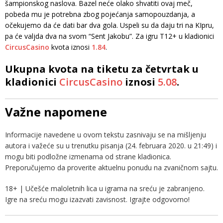
šampionskog naslova. Bazel neće olako shvatiti ovaj meč,
pobeda mu je potrebna zbog pojećanja samopouzdanja, a
očekujemo da će dati bar dva gola. Uspeli su da daju tri na KIpru,
pa će valjda dva na svom “Sent Jakobu”. Za igru T12+ u kladionici
CircusCasino
kvota iznosi
1.84
.
Ukupna kvota na tiketu za četvrtak u
kladionici
CircusCasino
iznosi
5.08
.
Važne napomene
Informacije navedene u ovom tekstu zasnivaju se na mišljenju
autora i važeće su u trenutku pisanja (24. februara 2020. u 21:49) i
mogu biti podložne izmenama od strane kladionica.
Preporučujemo da proverite aktuelnu ponudu na zvaničnom sajtu.
18+ | Učešće maloletnih lica u igrama na sreću je zabranjeno.
Igre na sreću mogu izazvati zavisnost. Igrajte odgovorno!