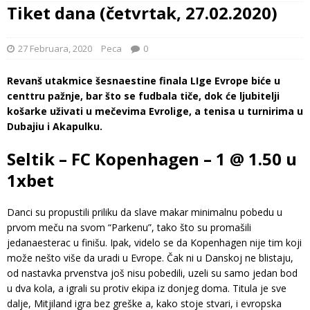
Tiket dana (četvrtak, 27.02.2020)
27 Februara, 2020
Peca
0
Revanš utakmice šesnaestine finala LIge Evrope biće u
centtru pažnje, bar što se fudbala tiče, dok će ljubitelji
košarke uživati u mečevima Evrolige, a tenisa u turnirima u
Dubajiu i Akapulku.
Seltik – FC Kopenhagen – 1 @ 1.50 u
1xbet
Danci su propustili priliku da slave makar minimalnu pobedu u
prvom meču na svom “Parkenu”, tako što su promašili
jedanaesterac u finišu. Ipak, videlo se da Kopenhagen nije tim koji
može nešto više da uradi u Evrope. Čak ni u Danskoj ne blistaju,
od nastavka prvenstva još nisu pobedili, uzeli su samo jedan bod
u dva kola, a igrali su protiv ekipa iz donjeg doma. Titula je sve
dalje, Mitjiland igra bez greške a, kako stoje stvari, i evropska