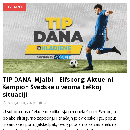
TIP DANA
TIP DANA: Mjalbi – Elfsborg: Aktuelni
šampion Švedske u veoma teškoj
situaciji!
8 Augusta, 2026
0
U subotu nas očekuje nekoliko sjajnih duela širom Evrope, a
polako ali sigurno započinju i značajnije evropske lige, poput
holandske i portugalske.Ipak, ovog puta smo za vas analizirali