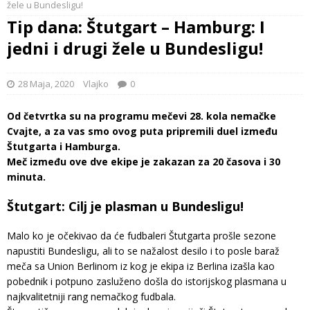
žele u Bundesligu!
Tip dana: Štutgart – Hamburg: I
jedni i drugi žele u Bundesligu!
28 Maja, 2020
Vlajko
0
Od četvrtka su na programu mečevi 28. kola nemačke
Cvajte, a za vas smo ovog puta pripremili duel između
Štutgarta i Hamburga.
Meč između ove dve ekipe je zakazan za 20 časova i 30
minuta.
Štutgart: Cilj je plasman u Bundesligu!
Malo ko je očekivao da će fudbaleri Štutgarta prošle sezone
napustiti Bundesligu, ali to se nažalost desilo i to posle baraž
meča sa Union Berlinom iz kog je ekipa iz Berlina izašla kao
pobednik i potpuno zasluženo došla do istorijskog plasmana u
najkvalitetniji rang nemačkog fudbala.