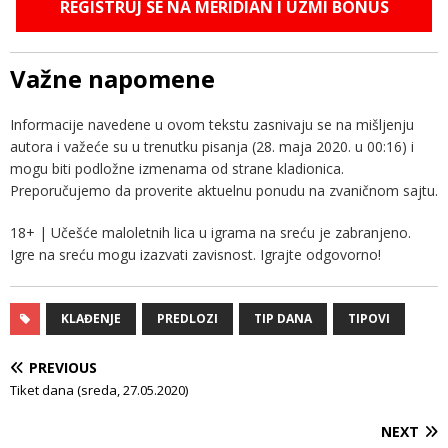
REGISTRUJ SE NA MERIDIAN I UZMI BONUS
Važne napomene
Informacije navedene u ovom tekstu zasnivaju se na mišljenju
autora i važeće su u trenutku pisanja (28. maja 2020. u 00:16) i
mogu biti podložne izmenama od strane kladionica.
Preporučujemo da proverite aktuelnu ponudu na zvaničnom sajtu.
18+ | Učešće maloletnih lica u igrama na sreću je zabranjeno.
Igre na sreću mogu izazvati zavisnost. Igrajte odgovorno!
KLAĐENJE
PREDLOZI
TIP DANA
TIPOVI
PREVIOUS
Tiket dana (sreda, 27.05.2020)
NEXT