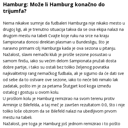
Hamburg: Može li Hamburg konačno do
trijumfa?
Nema nikakve sumnje da fudbaleri Hamburga nije nikako mesto u
drugoj ligi, ali je trenutno situacija takva da se ova ekipa nalazi na
drugom mestu na tabeli Cvajte koje ruku na srce na kraju
šampionata donosi direktan plasman u Bundesligu, što je
naravno primarni cilj Hamburga kada je ova sezona u pitanju.
Nažalost, slavni nemački klub je prošle sezone posustao u
samom finišu, iako su većim delom šampionata pružali dosta
dobre partije, i tako su ostali bez toliko željenog povratka
najkvalitetniji rang nemačkog fudbala, ali je sigurno da će dati sve
od sebe da to ostvare ove sezone, iako to neće biti nimalo lak
zadatak, pošto im je za petama Štutgart kod koga između
ostalog i gostuju u ovom kolu.
U prošlom kolu je Hamburg remizirao na svom terenu protiv
Arminije iz Bilefelda, a taj meč je završen rezultatom 0:0, što i nije
toliko loše obzirom da se Bilefeld nalazi na ubedljivom prvom
mestu na tabeli.
Nažalost, pre toga je Hamburg još jednom remizirao i to pošto