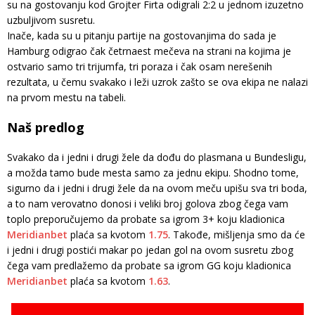
su na gostovanju kod Grojter Firta odigrali 2:2 u jednom izuzetno
uzbuljivom susretu.
Inače, kada su u pitanju partije na gostovanjima do sada je
Hamburg odigrao čak četrnaest mečeva na strani na kojima je
ostvario samo tri trijumfa, tri poraza i čak osam nerešenih
rezultata, u čemu svakako i leži uzrok zašto se ova ekipa ne nalazi
na prvom mestu na tabeli.
Naš predlog
Svakako da i jedni i drugi žele da dođu do plasmana u Bundesligu,
a možda tamo bude mesta samo za jednu ekipu. Shodno tome,
sigurno da i jedni i drugi žele da na ovom meču upišu sva tri boda,
a to nam verovatno donosi i veliki broj golova zbog čega vam
toplo preporučujemo da probate sa igrom 3+ koju kladionica
Meridianbet
plaća sa kvotom
1.75
. Takođe, mišljenja smo da će
i jedni i drugi postići makar po jedan gol na ovom susretu zbog
čega vam predlažemo da probate sa igrom GG koju kladionica
Meridianbet
plaća sa kvotom
1.63
.