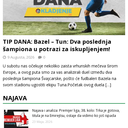
TIP DANA: Bazel – Tun: Dva poslednja
šampiona u potrazi za iskupljenjem!
9 Augusta, 2026
0
U subotu nas očekuje nekoliko zaista vrhunskih mečeva širom
Evrope, a ovog puta smo za vas analizirali duel između dva
poslednja šampiona Švajcarske, pošto će fudbaleri Bazela na
svom stadionu ugostiti ekipu Tuna.Početak ovog duela
[…]
NAJAVA
Najava i analiza: Premijer liga, 38. kolo: Trka je gotova,
titula je na Emirejtsu, ostaje da vidimo ko još ispada
23 Maja, 2026