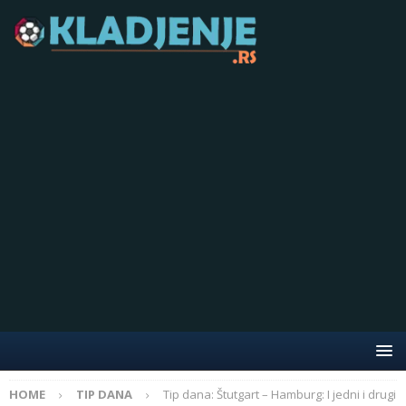
HOME
TIP DANA
Tip dana: Štutgart – Hamburg: I jedni i drugi