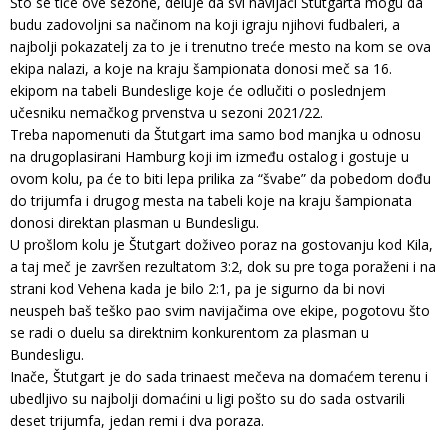
Što se tiče ove sezone, deluje da svi navijači Štutgarta mogu da
budu zadovoljni sa načinom na koji igraju njihovi fudbaleri, a
najbolji pokazatelj za to je i trenutno treće mesto na kom se ova
ekipa nalazi, a koje na kraju šampionata donosi meč sa 16.
ekipom na tabeli Bundeslige koje će odlučiti o poslednjem
učesniku nemačkog prvenstva u sezoni 2021/22.
Treba napomenuti da Štutgart ima samo bod manjka u odnosu
na drugoplasirani Hamburg koji im između ostalog i gostuje u
ovom kolu, pa će to biti lepa prilika za “švabe” da pobedom dođu
do trijumfa i drugog mesta na tabeli koje na kraju šampionata
donosi direktan plasman u Bundesligu.
U prošlom kolu je Štutgart doživeo poraz na gostovanju kod Kila,
a taj meč je završen rezultatom 3:2, dok su pre toga poraženi i na
strani kod Vehena kada je bilo 2:1, pa je sigurno da bi novi
neuspeh baš teško pao svim navijačima ove ekipe, pogotovu što
se radi o duelu sa direktnim konkurentom za plasman u
Bundesligu.
Inače, Štutgart je do sada trinaest mečeva na domaćem terenu i
ubedljivo su najbolji domaćini u ligi pošto su do sada ostvarili
deset trijumfa, jedan remi i dva poraza.