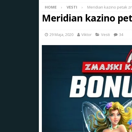
HOME
VESTI
Meridian kazino petak z
Meridian kazino pe
29 Maja, 2020
Viktor
Vesti
34