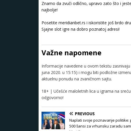
Znamo da zvuči odlično, upravo zato što i jest
najbolje!
Posetite meridianbet.rs i iskoristite još brdo 
Sjajne slot igre na dobro poznatoj adresi!
Važne napomene
Informacije navedene u ovom tekstu zasnivaju s
juna 2020. u 15:15) i mogu biti podložne izme
aktuelnu ponudu na zvaničnom sajtu.
18+ | Učešće maloletnih lica u igrama na sreću 
odgovorno!
PREVIOUS
Naplati svoje poznavanje politike:
500 šansi za vrhunsku zaradu sam