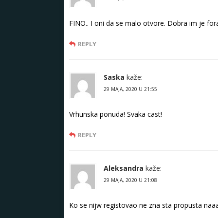
FINO.. I oni da se malo otvore. Dobra im je f
REPLY
Saska
kaže:
29 MAJA, 2020 U 21:55
Vrhunska ponuda! Svaka cast!
REPLY
Aleksandra
kaže:
29 MAJA, 2020 U 21:08
Ko se nijw registovao ne zna sta propusta naa