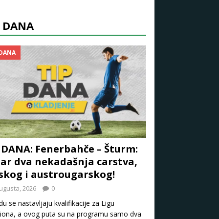
P DANA
 DANA
 DANA: Fenerbahče – Šturm:
ar dva nekadašnja carstva,
skog i austrougarskog!
ugusta, 2026
0
du se nastavljaju kvalifikacije za Ligu
ona, a ovog puta su na programu samo dva