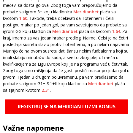
mečevi sa dosta golova. Zbog toga vam preporučujemo da
probate sa igrom 3+ koju kladionica
Meridianbet
plaća sa
kvotom
1.60
. Takođe, treba očekivati da Totenhem i Čelsi
postignu makar po jedan gol, pa vam savetujemo da probate sa
igrom GG koju kladionica
Meridianbet
plaća sa kvotom
1.64
. Za
kraj, imamo za vas jedan hrabar predlog. Naime, Čelsi je na četiri
poslednja susreta slavio protiv Totenhema, a po nekim najavama
Murinjo će na ovom susretu dati šansu nekim fudbalerima koji su
imali slabiju minutažu do sada, a sve to zbog plej-of meča u
kvalifikacijama za Ligu Evrope koji je na programu već u četvrtak.
Zbog toga smo mišljenja da će gosti postići makar po jedan gol u
prvom, i jedan u drugom poluvremenu, pa vam predlažemo da
probate sa igrom G1+I&1+II koju kladionica
Meridianbet
plaća
sa sjajnom kvotom
2.31
.
REGISTRUJ SE NA MERIDIAN I UZMI BONUS
Važne napomene