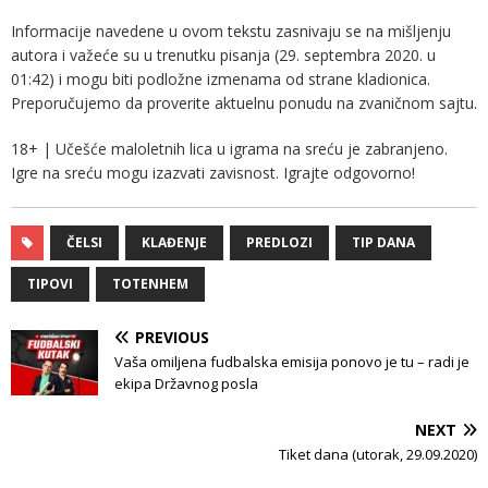
Informacije navedene u ovom tekstu zasnivaju se na mišljenju
autora i važeće su u trenutku pisanja (29. septembra 2020. u
01:42) i mogu biti podložne izmenama od strane kladionica.
Preporučujemo da proverite aktuelnu ponudu na zvaničnom sajtu.
18+ | Učešće maloletnih lica u igrama na sreću je zabranjeno.
Igre na sreću mogu izazvati zavisnost. Igrajte odgovorno!
ČELSI
KLAĐENJE
PREDLOZI
TIP DANA
TIPOVI
TOTENHEM
PREVIOUS
Vaša omiljena fudbalska emisija ponovo je tu – radi je
ekipa Državnog posla
NEXT
Tiket dana (utorak, 29.09.2020)