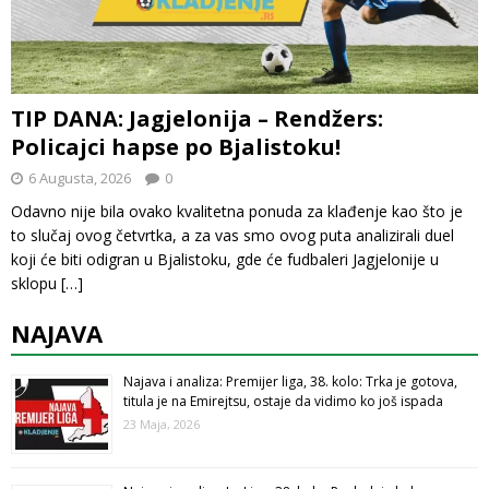
TIP DANA: Jagjelonija – Rendžers:
Policajci hapse po Bjalistoku!
6 Augusta, 2026
0
Odavno nije bila ovako kvalitetna ponuda za klađenje kao što je
to slučaj ovog četvrtka, a za vas smo ovog puta analizirali duel
koji će biti odigran u Bjalistoku, gde će fudbaleri Jagjelonije u
sklopu
[…]
NAJAVA
Najava i analiza: Premijer liga, 38. kolo: Trka je gotova,
titula je na Emirejtsu, ostaje da vidimo ko još ispada
23 Maja, 2026