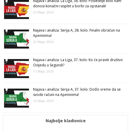
Najava i analiza: La Liga, 38. kolo: Poslednje kolo nam
donosi konačni rasplet u borbi za opstanak!
23 Maja, 2026
Najava i analiza: Serija A, 38. kolo: Finalni obračun na
Apeninima!
22 Maja, 2026
Najava i analiza: La Liga, 37. kolo: Ko će praviti društvo
Ovijedu u Segundi?
17 Maja, 2026
Najava i analiza: Serija A, 37. kolo: Došlo vreme da se
svode računi na Apeninima!
16 Maja, 2026
Najbolje kladionice