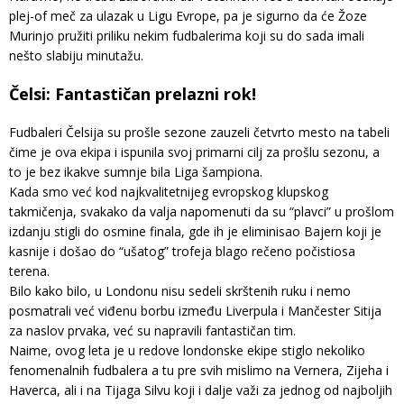
plej-of meč za ulazak u Ligu Evrope, pa je sigurno da će Žoze
Murinjo pružiti priliku nekim fudbalerima koji su do sada imali
nešto slabiju minutažu.
Čelsi: Fantastičan prelazni rok!
Fudbaleri Čelsija su prošle sezone zauzeli četvrto mesto na tabeli
čime je ova ekipa i ispunila svoj primarni cilj za prošlu sezonu, a
to je bez ikakve sumnje bila Liga šampiona.
Kada smo već kod najkvalitetnijeg evropskog klupskog
takmičenja, svakako da valja napomenuti da su “plavci” u prošlom
izdanju stigli do osmine finala, gde ih je eliminisao Bajern koji je
kasnije i došao do “ušatog” trofeja blago rečeno počistiosa
terena.
Bilo kako bilo, u Londonu nisu sedeli skrštenih ruku i nemo
posmatrali već viđenu borbu između Liverpula i Mančester Sitija
za naslov prvaka, već su napravili fantastičan tim.
Naime, ovog leta je u redove londonske ekipe stiglo nekoliko
fenomenalnih fudbalera a tu pre svih mislimo na Vernera, Zijeha i
Haverca, ali i na Tijaga Silvu koji i dalje važi za jednog od najboljih