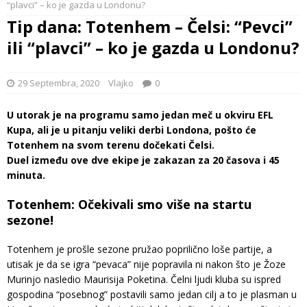
“plavci” – ko je gazda u Londonu?
Tip dana: Totenhem – Čelsi: “Pevci”
ili “plavci” – ko je gazda u Londonu?
29 Septembra, 2020
Vlajko
0
U utorak je na programu samo jedan meč u okviru EFL
Kupa, ali je u pitanju veliki derbi Londona, pošto će
Totenhem na svom terenu dočekati Čelsi.
Duel između ove dve ekipe je zakazan za 20 časova i 45
minuta.
Totenhem: Očekivali smo više na startu
sezone!
Totenhem je prošle sezone pružao poprilično loše partije, a
utisak je da se igra “pevaca” nije popravila ni nakon što je Žoze
Murinjo nasledio Maurisija Poketina. Čelni ljudi kluba su ispred
gospodina “posebnog” postavili samo jedan cilj a to je plasman u