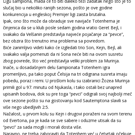
Ligu šampiona, mada će to biti daleko teži zadatak nego što je to
slučaj bio u nekoliko ranijih sezona, pošto je ove godine
konkurencija u engleskoj Premijer ligi zaista brutalna.
Ipak, ono što može da obraduje sve navijače Totenhema je
činjenica da se u klub posle sedam godina vratio Geret Bejl, i
svakako da Velšanin predstavlja najveće pojačanje za “pevce”,
bez obzira što trenutno ima problema sa povredom.
Biće zanimljivo videti kako će izgledati trio Son, Kejn, Bejl, ali
svakako valja pomenuti da ni Sona neće biti na ovom susretu
zbog povrede, što već predstavlja veliki problem za Murinja.
Inače, u dosadašnjem delu šampionata Totenhem igra
promenljivo, pa tako poput Čelsija na tri odigrana susreta imaju
pobedu, poraz i remi. U prošlom kolu su izabranici Žozea Murinja
primili gol u 97. minutu od Njukasla, i tako ostali bez unapred
upisanih bodova, dok su pre toga “pevci” odigrali svoj najbolji meč
ove sezone pošto su na gostovanju kod Sautemptona slavili sa
više nego ubedljivih 2:5.
Nažalost, u prvom kolu su Kejn i drugovi poraženi na svom terenu
od Evertona, pa je kada se sve sabere i oduzme utisak da su
“pevci” za sada mogli i morali dosta više.
Naravno, ne treba zaboraviti da Totenhem već u četvrtak očekuje