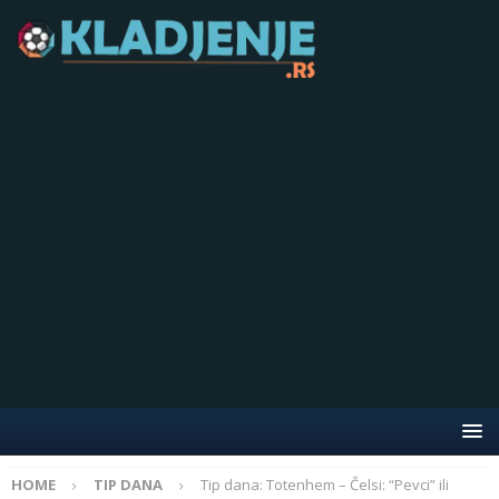
HOME
TIP DANA
Tip dana: Totenhem – Čelsi: “Pevci” ili