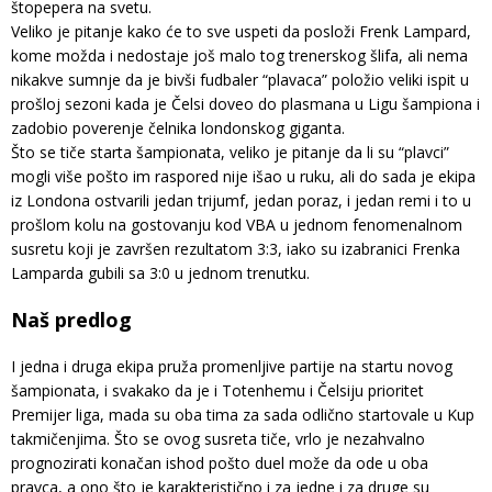
štopepera na svetu.
Veliko je pitanje kako će to sve uspeti da posloži Frenk Lampard,
kome možda i nedostaje još malo tog trenerskog šlifa, ali nema
nikakve sumnje da je bivši fudbaler “plavaca” položio veliki ispit u
prošloj sezoni kada je Čelsi doveo do plasmana u Ligu šampiona i
zadobio poverenje čelnika londonskog giganta.
Što se tiče starta šampionata, veliko je pitanje da li su “plavci”
mogli više pošto im raspored nije išao u ruku, ali do sada je ekipa
iz Londona ostvarili jedan trijumf, jedan poraz, i jedan remi i to u
prošlom kolu na gostovanju kod VBA u jednom fenomenalnom
susretu koji je završen rezultatom 3:3, iako su izabranici Frenka
Lamparda gubili sa 3:0 u jednom trenutku.
Naš predlog
I jedna i druga ekipa pruža promenljive partije na startu novog
šampionata, i svakako da je i Totenhemu i Čelsiju prioritet
Premijer liga, mada su oba tima za sada odlično startovale u Kup
takmičenjima. Što se ovog susreta tiče, vrlo je nezahvalno
prognozirati konačan ishod pošto duel može da ode u oba
pravca, a ono što je karakteristično i za jedne i za druge su