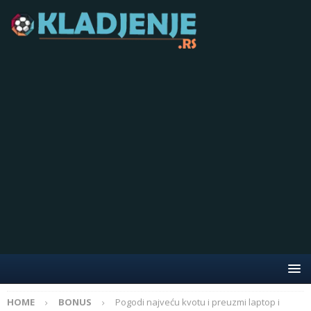
HOME
BONUS
Pogodi najveću kvotu i preuzmi laptop i