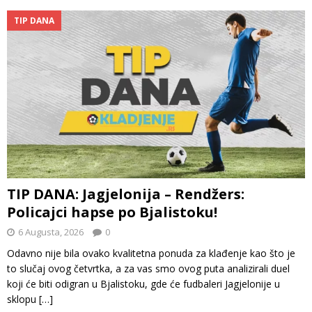
TIP DANA
TIP DANA: Jagjelonija – Rendžers:
Policajci hapse po Bjalistoku!
6 Augusta, 2026
0
Odavno nije bila ovako kvalitetna ponuda za klađenje kao što je
to slučaj ovog četvrtka, a za vas smo ovog puta analizirali duel
koji će biti odigran u Bjalistoku, gde će fudbaleri Jagjelonije u
sklopu
[…]