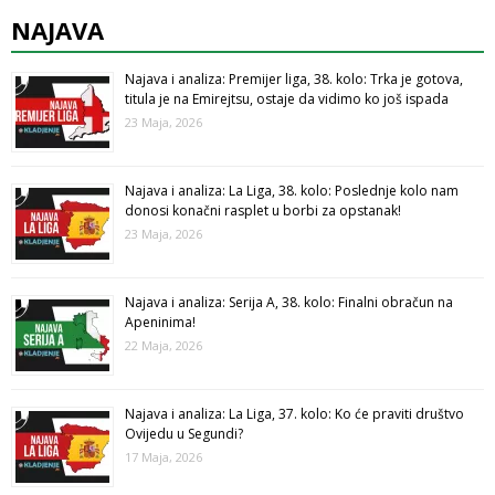
NAJAVA
Najava i analiza: Premijer liga, 38. kolo: Trka je gotova,
titula je na Emirejtsu, ostaje da vidimo ko još ispada
23 Maja, 2026
Najava i analiza: La Liga, 38. kolo: Poslednje kolo nam
donosi konačni rasplet u borbi za opstanak!
23 Maja, 2026
Najava i analiza: Serija A, 38. kolo: Finalni obračun na
Apeninima!
22 Maja, 2026
Najava i analiza: La Liga, 37. kolo: Ko će praviti društvo
Ovijedu u Segundi?
17 Maja, 2026