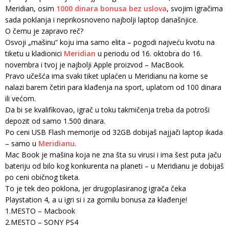
Meridian, osim
1000 dinara bonusa bez uslova
, svojim igračima
sada poklanja i neprikosnoveno najbolji laptop današnjice.
O čemu je zapravo reč?
Osvoji „mašinu“ koju ima samo elita – pogodi najveću kvotu na
tiketu u kladionici
Meridian
u periodu od 16. oktobra do 16.
novembra i tvoj je najbolji Apple proizvod – MacBook.
Pravo učešća ima svaki tiket uplaćen u Meridianu na kome se
nalazi barem četiri para klađenja na sport, uplatom od 100 dinara
ili većom.
Da bi se kvalifikovao, igrač u toku takmičenja treba da potroši
depozit od samo 1.500 dinara.
Po ceni USB Flash memorije od 32GB dobijaš najjači laptop ikada
– samo u
Meridianu
.
Mac Book je mašina koja ne zna šta su virusi i ima šest puta jaču
bateriju od bilo kog konkurenta na planeti – u Meridianu je dobijaš
po ceni običnog tiketa.
To je tek deo poklona, jer drugoplasiranog igrača čeka
Playstation 4, a u igri si i za gomilu bonusa za klađenje!
1.MESTO – Macbook
2.MESTO – SONY PS4