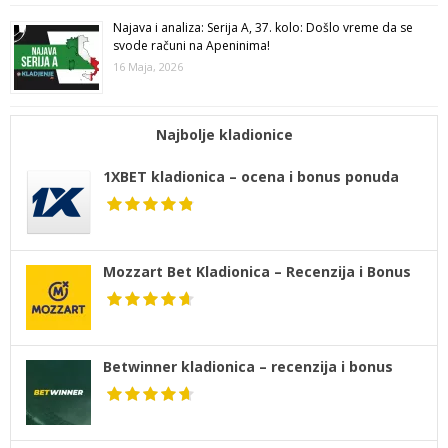
Najava i analiza: Serija A, 37. kolo: Došlo vreme da se
svode računi na Apeninima!
16 Maja, 2026
Najbolje kladionice
1XBET kladionica – ocena i bonus ponuda
Mozzart Bet Kladionica – Recenzija i Bonus
Betwinner kladionica – recenzija i bonus