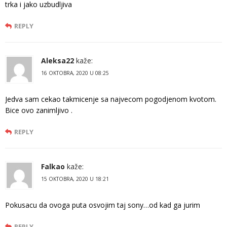
trka i jako uzbudljiva
REPLY
Aleksa22
kaže:
16 OKTOBRA, 2020 U 08:25
Jedva sam cekao takmicenje sa najvecom pogodjenom kvotom.
Bice ovo zanimljivo .
REPLY
Falkao
kaže:
15 OKTOBRA, 2020 U 18:21
Pokusacu da ovoga puta osvojim taj sony…od kad ga jurim
REPLY