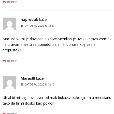
REPLY
napredak
kaže:
15 OKTOBRA, 2020 U 12:57
Mac Book mi je davnasnja zelja!!!Meridian je uvek u pravo vreme i
na pravom mestu sa ponudom sjajnih bonusa koji se ne
propustaju!
REPLY
Maras!!!
kaže:
15 OKTOBRA, 2020 U 12:43
Uh al bi mi legla ova zver od mak buka,svakako igram u meridianu
tako da bi mi dosko kao poklon