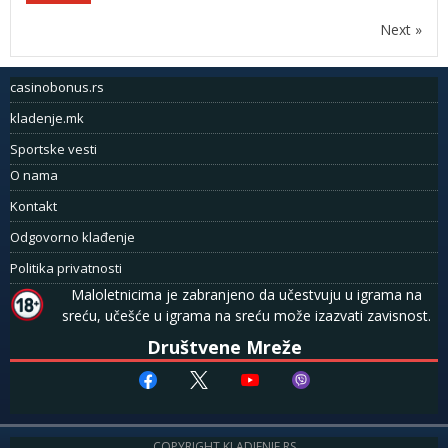
Next »
casinobonus.rs
kladenje.mk
Sportske vesti
O nama
Kontakt
Odgovorno klađenje
Politika privatnosti
Maloletnicima je zabranjeno da učestvuju u igrama na
sreću, učešće u igrama na sreću može izazvati zavisnost.
Društvene Mreže
COPYRIGHT KLADJENJE.RS