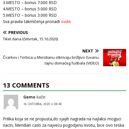
3.MESTO – bonus 7.000 RSD
4.MESTO – bonus 5.000 RSD
5.MESTO – bonus 3.000 RSD
Sva pravila takmičenja pronađi
o
v
de
.
PREVIOUS
Tiket dana (četvrtak, 15.10.2020)
NEXT
Čvarkov i Torbica u Meridianu otkrivaju brižljivo čuvanu
tajnu domaćeg fudbala (VIDEO)
13 COMMENTS
Gemo
kaže:
16 OKTOBRA, 2020 U 08:40
Prilika koja se ne propusta,do sjajih nagrada na najlaksi moguci
nacin, Meridian casti za najvecu pogodjenu kvotu, bice ovo teska