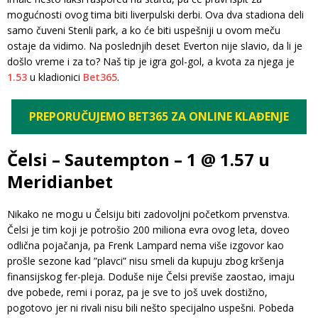
mogućnosti ovog tima biti liverpulski derbi. Ova dva stadiona deli
samo čuveni Stenli park, a ko će biti uspešniji u ovom meču
ostaje da vidimo. Na poslednjih deset Everton nije slavio, da li je
došlo vreme i za to? Naš tip je igra gol-gol, a kvota za njega je
1.53
u kladionici
Bet365
.
PREPORUČUJEMO BET365 ZA ONLINE KLAĐENJE
Čelsi – Sautempton – 1 @ 1.57 u
Meridianbet
Nikako ne mogu u Čelsiju biti zadovoljni početkom prvenstva.
Čelsi je tim koji je potrošio 200 miliona evra ovog leta, doveo
odlična pojačanja, pa Frenk Lampard nema više izgovor kao
prošle sezone kad ”plavci” nisu smeli da kupuju zbog kršenja
finansijskog fer-pleja. Doduše nije Čelsi previše zaostao, imaju
dve pobede, remi i poraz, pa je sve to još uvek dostižno,
pogotovo jer ni rivali nisu bili nešto specijalno uspešni. Pobeda