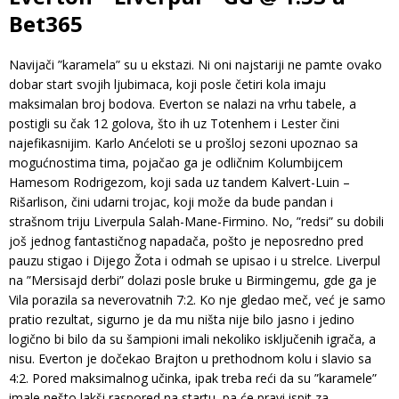
Bet365
Navijači ”karamela” su u ekstazi. Ni oni najstariji ne pamte ovako
dobar start svojih ljubimaca, koji posle četiri kola imaju
maksimalan broj bodova. Everton se nalazi na vrhu tabele, a
postigli su čak 12 golova, što ih uz Totenhem i Lester čini
najefikasnijim. Karlo Anćeloti se u prošloj sezoni upoznao sa
mogućnostima tima, pojačao ga je odličnim Kolumbijcem
Hamesom Rodrigezom, koji sada uz tandem Kalvert-Luin –
Rišarlison, čini udarni trojac, koji može da bude pandan i
strašnom triju Liverpula Salah-Mane-Firmino. No, ”redsi” su dobili
još jednog fantastičnog napadača, pošto je neposredno pred
pauzu stigao i Dijego Žota i odmah se upisao i u strelce. Liverpul
na ”Mersisajd derbi” dolazi posle bruke u Birmingemu, gde ga je
Vila porazila sa neverovatnih 7:2. Ko nje gledao meč, već je samo
pratio rezultat, sigurno je da mu ništa nije bilo jasno i jedino
logično bi bilo da su šampioni imali nekoliko isključenih igrača, a
nisu. Everton je dočekao Brajton u prethodnom kolu i slavio sa
4:2. Pored maksimalnog učinka, ipak treba reći da su ”karamele”
imale nešto lakši raspored na startu, pa će pravi ispit za