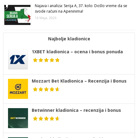
Najava i analiza: Serija A, 37. kolo: Došlo vreme da se
svode računi na Apeninima!
16 Maja, 2026
Najbolje kladionice
1XBET kladionica – ocena i bonus ponuda
Mozzart Bet Kladionica – Recenzija i Bonus
Betwinner kladionica – recenzija i bonus