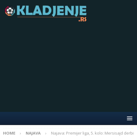
HOME
NAJAVA
Najava: Premijer liga, 5. kolo: Mersisajd derbi