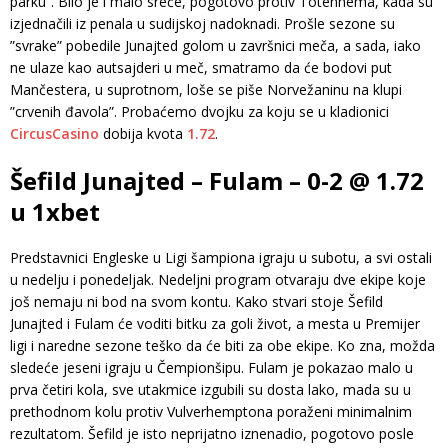
parku”. Bilo je i malo sreće, pogotovo protiv Totenhema, kada su
izjednačili iz penala u sudijskoj nadoknadi. Prošle sezone su
”svrake” pobedile Junajted golom u završnici meča, a sada, iako
ne ulaze kao autsajderi u meč, smatramo da će bodovi put
Mančestera, u suprotnom, loše se piše Norvežaninu na klupi
”crvenih đavola”. Probaćemo dvojku za koju se u kladionici
CircusCasino
dobija kvota
1.72
.
Šefild Junajted – Fulam – 0-2 @ 1.72
u 1xbet
Predstavnici Engleske u Ligi šampiona igraju u subotu, a svi ostali
u nedelju i ponedeljak. Nedeljni program otvaraju dve ekipe koje
još nemaju ni bod na svom kontu. Kako stvari stoje Šefild
Junajted i Fulam će voditi bitku za goli život, a mesta u Premijer
ligi i naredne sezone teško da će biti za obe ekipe. Ko zna, možda
sledeće jeseni igraju u Čempionšipu. Fulam je pokazao malo u
prva četiri kola, sve utakmice izgubili su dosta lako, mada su u
prethodnom kolu protiv Vulverhemptona poraženi minimalnim
rezultatom. Šefild je isto neprijatno iznenadio, pogotovo posle