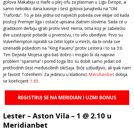
golova Makabiju iz Haife u plej-ofu za plasman u Ligu Evrope, a
samo nekoliko dana kasnije i šest golova Junajtedu na ”Old
Trafordu”. To je bila jedna od najvećih pobeda ove ekipe od kada
postoji Premijer liga i ostaće upisana zlatnim slovima. Sada će u
gradskom derbiju igrati protiv Vest Hema, tima koji je zabeležio
dve uzastopne pobede u prvenstvu, i to vrlo ubedljive. Prvo su
Vulverhempton ispratili sa četiri lopte u mreži, da bi onda sve
iznenadili pobedom na ”King Paueru” protiv Lestera i to sa 3:0.
Tim Dejvida Mojesa igra baš dobro i mogao bi da napravi
problem ”sparsima” i pored toga što su dobili samo jedan od
prethodnih šest međusobnih okršaja. Biće uzbudljivo, ali ipak nam
je favorit Totenhem. Za jedinicu u kladionici
Meridianbet
dobija
se koeficijent
1.65
.
REGISTRUJ SE NA MERIDIAN I UZMI BONUS
Lester – Aston Vila – 1 @ 2.10 u
Meridianbet