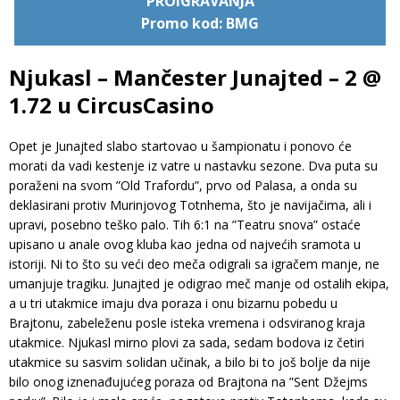
PROIGRAVANJA
Promo kod: BMG
Njukasl – Mančester Junajted – 2 @
1.72 u CircusCasino
Opet je Junajted slabo startovao u šampionatu i ponovo će
morati da vadi kestenje iz vatre u nastavku sezone. Dva puta su
poraženi na svom ”Old Trafordu”, prvo od Palasa, a onda su
deklasirani protiv Murinjovog Totnhema, što je navijačima, ali i
upravi, posebno teško palo. Tih 6:1 na ”Teatru snova” ostaće
upisano u anale ovog kluba kao jedna od najvećih sramota u
istoriji. Ni to što su veći deo meča odigrali sa igračem manje, ne
umanjuje tragiku. Junajted je odigrao meč manje od ostalih ekipa,
a u tri utakmice imaju dva poraza i onu bizarnu pobedu u
Brajtonu, zabeleženu posle isteka vremena i odsviranog kraja
utakmice. Njukasl mirno plovi za sada, sedam bodova iz četiri
utakmice su sasvim solidan učinak, a bilo bi to još bolje da nije
bilo onog iznenađujućeg poraza od Brajtona na ”Sent Džejms