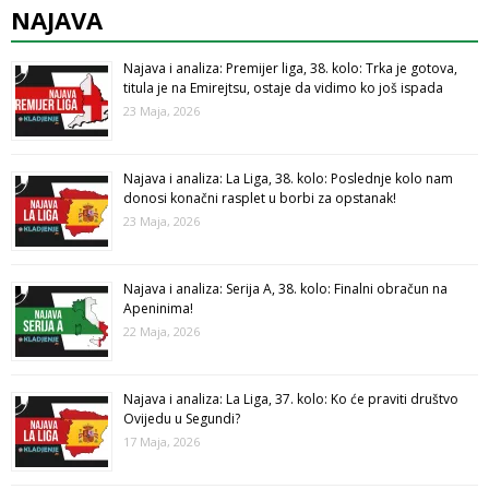
NAJAVA
Najava i analiza: Premijer liga, 38. kolo: Trka je gotova,
titula je na Emirejtsu, ostaje da vidimo ko još ispada
23 Maja, 2026
Najava i analiza: La Liga, 38. kolo: Poslednje kolo nam
donosi konačni rasplet u borbi za opstanak!
23 Maja, 2026
Najava i analiza: Serija A, 38. kolo: Finalni obračun na
Apeninima!
22 Maja, 2026
Najava i analiza: La Liga, 37. kolo: Ko će praviti društvo
Ovijedu u Segundi?
17 Maja, 2026