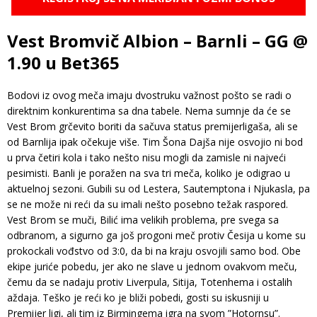
Vest Bromvič Albion – Barnli – GG @
1.90 u Bet365
Bodovi iz ovog meča imaju dvostruku važnost pošto se radi o
direktnim konkurentima sa dna tabele. Nema sumnje da će se
Vest Brom grčevito boriti da sačuva status premijerligaša, ali se
od Barnlija ipak očekuje više. Tim Šona Dajša nije osvojio ni bod
u prva četiri kola i tako nešto nisu mogli da zamisle ni najveći
pesimisti. Banli je poražen na sva tri meča, koliko je odigrao u
aktuelnoj sezoni. Gubili su od Lestera, Sautemptona i Njukasla, pa
se ne može ni reći da su imali nešto posebno težak raspored.
Vest Brom se muči, Bilić ima velikih problema, pre svega sa
odbranom, a sigurno ga još progoni meč protiv Česija u kome su
prokockali vođstvo od 3:0, da bi na kraju osvojili samo bod. Obe
ekipe juriće pobedu, jer ako ne slave u jednom ovakvom meču,
čemu da se nadaju protiv Liverpula, Sitija, Totenhema i ostalih
aždaja. Teško je reći ko je bliži pobedi, gosti su iskusniji u
Premijer ligi, ali tim iz Birmingema igra na svom ”Hotornsu”.