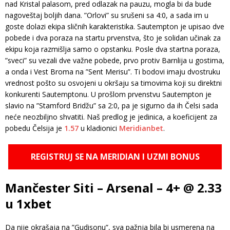
nad Kristal palasom, pred odlazak na pauzu, mogla bi da bude
nagoveštaj boljih dana. ”Orlovi” su srušeni sa 4:0, a sada im u
goste dolazi ekipa sličnih karakteristika. Sautempton je upisao dve
pobede i dva poraza na startu prvenstva, što je solidan učinak za
ekipu koja razmišlja samo o opstanku. Posle dva startna poraza,
”sveci” su vezali dve važne pobede, prvo protiv Barnlija u gostima,
a onda i Vest Broma na ”Sent Merisu”. Ti bodovi imaju dvostruku
vrednost pošto su osvojeni u okršaju sa timovima koji su direktni
konkurenti Sautemptonu. U prošlom prvenstvu Sautempton je
slavio na ”Stamford Bridžu” sa 2:0, pa je sigurno da ih Čelsi sada
neće neozbiljno shvatiti. Naš predlog je jedinica, a koeficijent za
pobedu Čelsija je
1.57
u kladionici
Meridianbet
.
REGISTRUJ SE NA MERIDIAN I UZMI BONUS
Mančester Siti – Arsenal – 4+ @ 2.33
u 1xbet
Da nije okrašaja na ”Gudisonu”, sva pažnja bila bi usmerena na