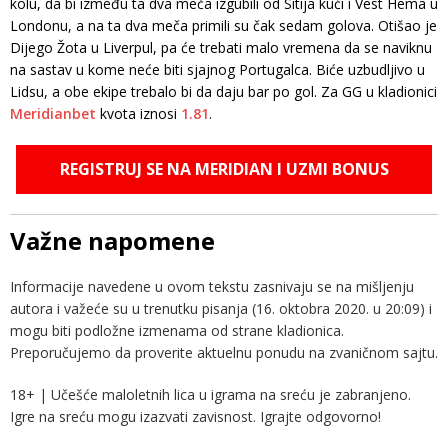
kolu, da bi između ta dva meča izgubili od Sitija kući i Vest Hema u
Londonu, a na ta dva meča primili su čak sedam golova. Otišao je
Dijego Žota u Liverpul, pa će trebati malo vremena da se naviknu
na sastav u kome neće biti sjajnog Portugalca. Biće uzbudljivo u
Lidsu, a obe ekipe trebalo bi da daju bar po gol. Za GG u kladionici
Meridianbet
kvota iznosi
1.81
.
REGISTRUJ SE NA MERIDIAN I UZMI BONUS
Važne napomene
Informacije navedene u ovom tekstu zasnivaju se na mišljenju
autora i važeće su u trenutku pisanja (16. oktobra 2020. u 20:09) i
mogu biti podložne izmenama od strane kladionica.
Preporučujemo da proverite aktuelnu ponudu na zvaničnom sajtu.
18+ | Učešće maloletnih lica u igrama na sreću je zabranjeno.
Igre na sreću mogu izazvati zavisnost. Igrajte odgovorno!