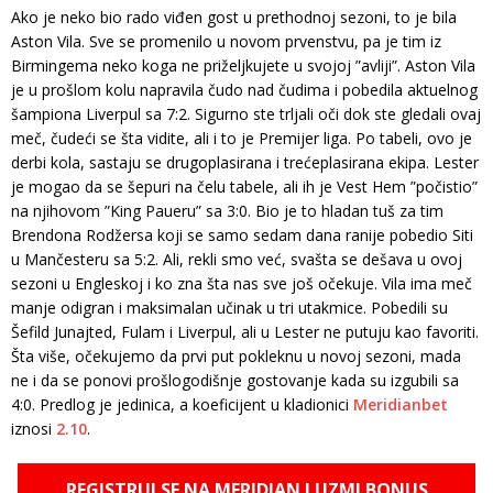
Ako je neko bio rado viđen gost u prethodnoj sezoni, to je bila
Aston Vila. Sve se promenilo u novom prvenstvu, pa je tim iz
Birmingema neko koga ne priželjkujete u svojoj ”avliji”. Aston Vila
je u prošlom kolu napravila čudo nad čudima i pobedila aktuelnog
šampiona Liverpul sa 7:2. Sigurno ste trljali oči dok ste gledali ovaj
meč, čudeći se šta vidite, ali i to je Premijer liga. Po tabeli, ovo je
derbi kola, sastaju se drugoplasirana i trećeplasirana ekipa. Lester
je mogao da se šepuri na čelu tabele, ali ih je Vest Hem ”počistio”
na njihovom ”King Paueru” sa 3:0. Bio je to hladan tuš za tim
Brendona Rodžersa koji se samo sedam dana ranije pobedio Siti
u Mančesteru sa 5:2. Ali, rekli smo već, svašta se dešava u ovoj
sezoni u Engleskoj i ko zna šta nas sve još očekuje. Vila ima meč
manje odigran i maksimalan učinak u tri utakmice. Pobedili su
Šefild Junajted, Fulam i Liverpul, ali u Lester ne putuju kao favoriti.
Šta više, očekujemo da prvi put pokleknu u novoj sezoni, mada
ne i da se ponovi prošlogodišnje gostovanje kada su izgubili sa
4:0. Predlog je jedinica, a koeficijent u kladionici
Meridianbet
iznosi
2.10
.
REGISTRUJ SE NA MERIDIAN I UZMI BONUS