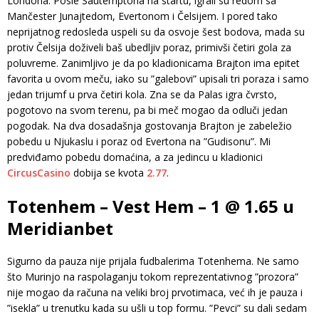
Londona. Posle Sautemptona na startu, igrali su redom sa
Mančester Junajtedom, Evertonom i Čelsijem. I pored tako
neprijatnog redosleda uspeli su da osvoje šest bodova, mada su
protiv Čelsija doživeli baš ubedljiv poraz, primivši četiri gola za
poluvreme. Zanimljivo je da po kladionicama Brajton ima epitet
favorita u ovom meču, iako su ”galebovi” upisali tri poraza i samo
jedan trijumf u prva četiri kola. Zna se da Palas igra čvrsto,
pogotovo na svom terenu, pa bi meč mogao da odluči jedan
pogodak. Na dva dosadašnja gostovanja Brajton je zabeležio
pobedu u Njukaslu i poraz od Evertona na ”Gudisonu”. Mi
predviđamo pobedu domaćina, a za jedincu u kladionici
CircusCasino
dobija se kvota
2.77
.
Totenhem – Vest Hem – 1 @ 1.65 u
Meridianbet
Sigurno da pauza nije prijala fudbalerima Totenhema. Ne samo
što Murinjo na raspolaganju tokom reprezentativnog ”prozora”
nije mogao da računa na veliki broj prvotimaca, već ih je pauza i
”isekla” u trenutku kada su ušli u top formu. ”Pevci” su dali sedam