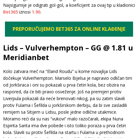
Najsigurnije je odigrati gol-gol, a koeficijent za ovaj tip u kladionici
Bet365
iznosi
1.90
.
PREPORUČUJEMO BET365 ZA ONLINE KLAĐENJE
Lids – Vulverhempton – GG @ 1.81 u
Meridianbet
Kolo zatvara meč na ”Eland Roudu” u kome novajlija Lids
dočekuje Vulverhempton. Marselo Bijelsa je napravio odličan tim
od Jorkširaca i oni su pokazali u prva četiri kola, bez obzira na
raspored, da će biti pravo osveženje. Još na premijeri protiv
Liverpula pokazali da neće brenovati nikog, pa su zatim slavili
protiv Fulama i Šefilda u jorkširskom derbiju, da bi sve zasladili
remijem sa Sitijem u Lidsu, posle jedne odlične utakmice.
Moramo reći da su nas ”vukovi” malo razočarali, ekipa Nuna
Espirita Santa ima dve pobede i isto toliko poraza u prva četiri
kola. Slavili su protiv Šefilda na startu i Fulama u prethodnom