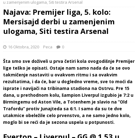
u zamenjenim ulogama, Siti testira Arsenal
Najava: Premijer liga, 5. kolo:
Mersisajd derbi u zamenjenim
ulogama, Siti testira Arsenal
16 Oktobra, 2020
Peca
0
Šta smo sve doživeli u prva četiri kola ovogodišnje Premijer
lige teško je opisati. Ostaje nam samo nada da će se ovo
takmičenje nastaviti u ovakvom ritmu i sa ovakvim
rezultatima, i da će, bar u dogledno vreme, sve to moći da
isprate i navijači na tribinama stadiona na Ostrvu. Pre 15
dana, u prethodnom kolu, šampion Liverpul izgubio je 7:2 u
Birmingemu od Aston Vile, a Totenhem je slavio na ”Old
Trafordu” protiv Junajteda sa 6:1. I samo da su te dve
utakmice obeležile celo prvenstvo, a ne samo jedno kolo,
moglo bi se reći da je sezona uspela u potpunosti.
Everton – Liverpul – GG @ 1.53 u