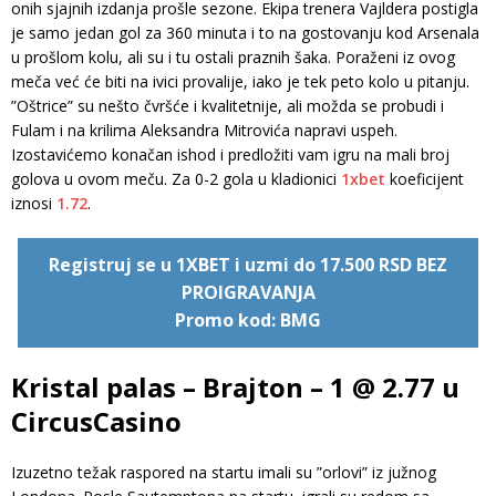
onih sjajnih izdanja prošle sezone. Ekipa trenera Vajldera postigla
je samo jedan gol za 360 minuta i to na gostovanju kod Arsenala
u prošlom kolu, ali su i tu ostali praznih šaka. Poraženi iz ovog
meča već će biti na ivici provalije, iako je tek peto kolo u pitanju.
”Oštrice” su nešto čvršće i kvalitetnije, ali možda se probudi i
Fulam i na krilima Aleksandra Mitrovića napravi uspeh.
Izostavićemo konačan ishod i predložiti vam igru na mali broj
golova u ovom meču. Za 0-2 gola u kladionici
1xbet
koeficijent
iznosi
1.72
.
Registruj se u 1XBET i uzmi do 17.500 RSD BEZ
PROIGRAVANJA
Promo kod: BMG
Kristal palas – Brajton – 1 @ 2.77 u
CircusCasino
Izuzetno težak raspored na startu imali su ”orlovi” iz južnog