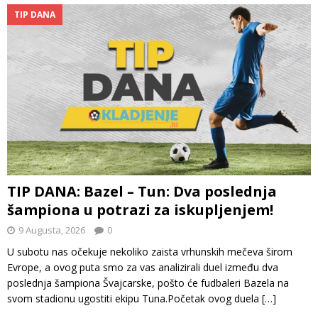
TIP DANA
TIP DANA: Bazel – Tun: Dva poslednja
šampiona u potrazi za iskupljenjem!
9 Augusta, 2026
0
U subotu nas očekuje nekoliko zaista vrhunskih mečeva širom
Evrope, a ovog puta smo za vas analizirali duel između dva
poslednja šampiona Švajcarske, pošto će fudbaleri Bazela na
svom stadionu ugostiti ekipu Tuna.Početak ovog duela
[…]