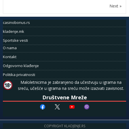
Next »
casinobonus.rs
kladenje.mk
Sportske vesti
O nama
Kontakt
Odgovorno klađenje
Politika privatnosti
Maloletnicima je zabranjeno da učestvuju u igrama na
sreću, učešće u igrama na sreću može izazvati zavisnost.
Društvene Mreže
COPYRIGHT KLADJENJE.RS