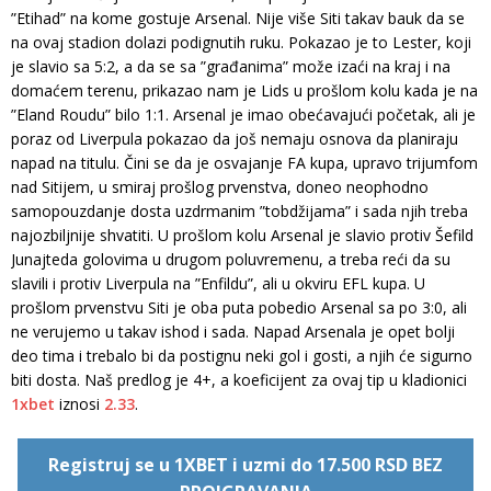
”Etihad” na kome gostuje Arsenal. Nije više Siti takav bauk da se
na ovaj stadion dolazi podignutih ruku. Pokazao je to Lester, koji
je slavio sa 5:2, a da se sa ”građanima” može izaći na kraj i na
domaćem terenu, prikazao nam je Lids u prošlom kolu kada je na
”Eland Roudu” bilo 1:1. Arsenal je imao obećavajući početak, ali je
poraz od Liverpula pokazao da još nemaju osnova da planiraju
napad na titulu. Čini se da je osvajanje FA kupa, upravo trijumfom
nad Sitijem, u smiraj prošlog prvenstva, doneo neophodno
samopouzdanje dosta uzdrmanim ”tobdžijama” i sada njih treba
najozbiljnije shvatiti. U prošlom kolu Arsenal je slavio protiv Šefild
Junajteda golovima u drugom poluvremenu, a treba reći da su
slavili i protiv Liverpula na ”Enfildu”, ali u okviru EFL kupa. U
prošlom prvenstvu Siti je oba puta pobedio Arsenal sa po 3:0, ali
ne verujemo u takav ishod i sada. Napad Arsenala je opet bolji
deo tima i trebalo bi da postignu neki gol i gosti, a njih će sigurno
biti dosta. Naš predlog je 4+, a koeficijent za ovaj tip u kladionici
1xbet
iznosi
2.33
.
Registruj se u 1XBET i uzmi do 17.500 RSD BEZ