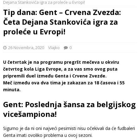
Dejana Stankovića igra za proleće u Evropi!
Tip dana: Gent – Crvena Zvezda:
Četa Dejana Stankovića igra za
proleće u Evropi!
26 Novembra, 2020
Vlajko
0
U četvrtak je na programu pregršt mečeva u okviru
četvrtog kola Liga Evrope, a za vas smo ovog puta
pripremili duel između Genta i Crvene Zvezde.
Meč između ova dva tima je zakazan za 18 časova i 55
minuta.
Gent: Poslednja šansa za belgijskog
vicešampiona!
Sigurno je da ni oni najveći pesimisti nisu očekivali da će fudbaleri
Genta imati ovoliko problema u ovoj sezoni.