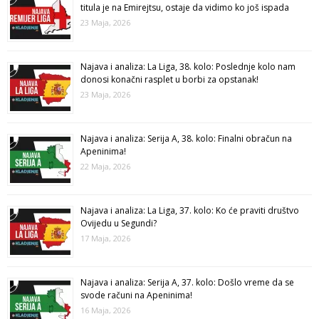
titula je na Emirejtsu, ostaje da vidimo ko još ispada
23 Maja, 2026
Najava i analiza: La Liga, 38. kolo: Poslednje kolo nam
donosi konačni rasplet u borbi za opstanak!
23 Maja, 2026
Najava i analiza: Serija A, 38. kolo: Finalni obračun na
Apeninima!
22 Maja, 2026
Najava i analiza: La Liga, 37. kolo: Ko će praviti društvo
Ovijedu u Segundi?
17 Maja, 2026
Najava i analiza: Serija A, 37. kolo: Došlo vreme da se
svode računi na Apeninima!
16 Maja, 2026