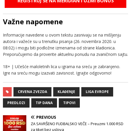
REGISTRUJ SE NA MERIDIAN I UZMI BONUS
Važne napomene
Informacije navedene u ovom tekstu zasnivaju se na mišljenju
autora i važeće su u trenutku pisanja (26. novembra 2020. u
08:02) i mogu biti podložne izmenama od strane kladionica.
Preporučujemo da proverite aktuelnu ponudu na zvaničnom sajtu.
18+ | Učešće maloletnih lica u igrama na sreću je zabranjeno.
Igre na sreću mogu izazvati zavisnost. Igrajte odgovorno!
CRVENA ZVEZDA
KLAĐENJE
LIGA EVROPE
PREDLOZI
TIP DANA
TIPOVI
PREVIOUS
ZA SAVRŠENO FUDBALSKO VEČE – Preuzmi 1.000 RSD
za tiket bez uslova