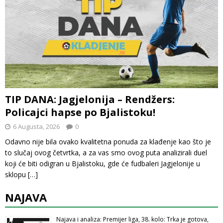
TIP DANA: Jagjelonija – Rendžers:
Policajci hapse po Bjalistoku!
6 Augusta, 2026
0
Odavno nije bila ovako kvalitetna ponuda za klađenje kao što je
to slučaj ovog četvrtka, a za vas smo ovog puta analizirali duel
koji će biti odigran u Bjalistoku, gde će fudbaleri Jagjelonije u
sklopu
[…]
NAJAVA
Najava i analiza: Premijer liga, 38. kolo: Trka je gotova,