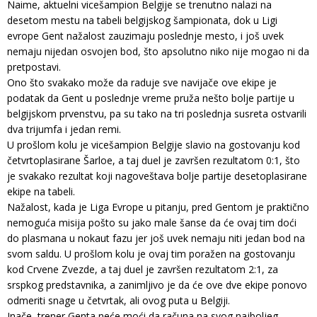
Naime, aktuelni vicešampion Belgije se trenutno nalazi na
desetom mestu na tabeli belgijskog šampionata, dok u Ligi
evrope Gent nažalost zauzimaju poslednje mesto, i još uvek
nemaju nijedan osvojen bod, što apsolutno niko nije mogao ni da
pretpostavi.
Ono što svakako može da raduje sve navijače ove ekipe je
podatak da Gent u poslednje vreme pruža nešto bolje partije u
belgijskom prvenstvu, pa su tako na tri poslednja susreta ostvarili
dva trijumfa i jedan remi.
U prošlom kolu je vicešampion Belgije slavio na gostovanju kod
četvrtoplasirane Šarloe, a taj duel je završen rezultatom 0:1, što
je svakako rezultat koji nagoveštava bolje partije desetoplasirane
ekipe na tabeli.
Nažalost, kada je Liga Evrope u pitanju, pred Gentom je praktično
nemoguća misija pošto su jako male šanse da će ovaj tim doći
do plasmana u nokaut fazu jer još uvek nemaju niti jedan bod na
svom saldu. U prošlom kolu je ovaj tim poražen na gostovanju
kod Crvene Zvezde, a taj duel je završen rezultatom 2:1, za
srspkog predstavnika, a zanimljivo je da će ove dve ekipe ponovo
odmeriti snage u četvrtak, ali ovog puta u Belgiji.
Inače, trener Genta neće moći da računa na svog najboljeg