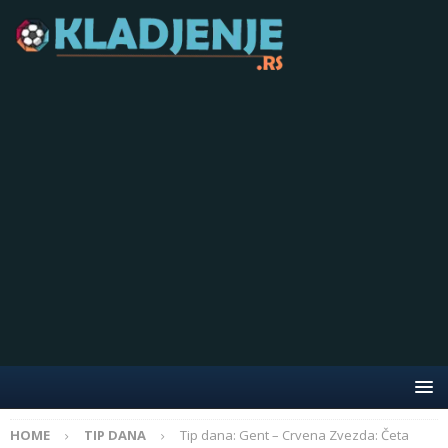
HOME
TIP DANA
Tip dana: Gent – Crvena Zvezda: Četa