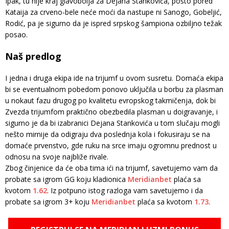
Ipak, tu nije kraj glavobolja za Dejana Stankovića, pošto pored
Kataija za crveno-bele neće moći da nastupe ni Sanogo, Gobeljić,
Rodić, pa je sigurno da je ispred srpskog šampiona ozbiljno težak
posao.
Naš predlog
I jedna i druga ekipa ide na trijumf u ovom susretu. Domaća ekipa
bi se eventualnom pobedom ponovo uključila u borbu za plasman
u nokaut fazu drugog po kvalitetu evropskog takmičenja, dok bi
Zvezda trijumfom praktično obezbedila plasman u doigravanje, i
sigurno je da bi izabranici Dejana Stankovića u tom slučaju mogli
nešto mirnije da odigraju dva poslednja kola i fokusiraju se na
domaće prvenstvo, gde ruku na srce imaju ogromnu prednost u
odnosu na svoje najbliže rivale.
Zbog činjenice da će oba tima ići na trijumf, savetujemo vam da
probate sa igrom GG koju kladionica
Meridianbet
plaća sa
kvotom
1.62
. Iz potpuno istog razloga vam savetujemo i da
probate sa igrom 3+ koju
Meridianbet
plaća sa kvotom
1.73
.