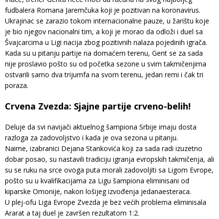
fudbalera Romana Jaremčuka koji je pozitivan na koronavirus.
Ukrajinac se zarazio tokom internacionalne pauze, u žarištu koje
je bio njegov nacionalni tim, a koji je morao da odloži i duel sa
Švajcarcima u Ligi nacija zbog pozitivnih nalaza pojedinih igrača.
Kada su u pitanju partije na domaćem terenu, Gent se za sada
nije proslavio pošto su od početka sezone u svim takmičenjima
ostvarili samo dva trijumfa na svom terenu, jedan remi i čak tri
poraza.
Crvena Zvezda: Sjajne partije crveno-belih!
Deluje da svi navijači aktuelnog šampiona Srbije imaju dosta
razloga za zadovoljstvo i kada je ova sezona u pitanju.
Naime, izabranici Dejana Stankovića koji za sada radi izuzetno
dobar posao, su nastavili tradiciju igranja evropskih takmičenja, ali
su se ruku na srce ovoga puta morali zadovoljiti sa Ligom Evrope,
pošto su u kvalifikacijama za Ligu šampiona eliminisani od
kiparske Omonije, nakon lošijeg izvođenja jedanaesteraca.
U plej-ofu Liga Evrope Zvezda je bez većih problema eliminisala
Ararat a taj duel je završen rezultatom 1:2.