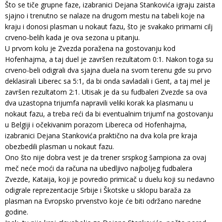
Što se tiče grupne faze, izabranici Dejana Stankovića igraju zaista
sjajno i trenutno se nalaze na drugom mestu na tabeli koje na
kraju i donosi plasman u nokaut fazu, što je svakako primarni cilj
crveno-belih kada je ova sezona u pitanju.
U prvom kolu je Zvezda poražena na gostovanju kod
Hofenhajma, a taj duel je završen rezultatom 0:1. Nakon toga su
crveno-beli odigrali dva sjajna duela na svom terenu gde su prvo
deklasirali Liberec sa 5:1, da bi onda savladali i Gent, a taj mel je
završen rezultatom 2:1. Utisak je da su fudbaleri Zvezde sa ova
dva uzastopna trijumfa napravili veliki korak ka plasmanu u
nokaut fazu, a treba reći da bi eventualnim trijumf na gostovanju
u Belgiji i očekivanim porazom Libereca od Hofenhajma,
izabranici Dejana Stankovića praktično na dva kola pre kraja
obezbedili plasman u nokaut fazu.
Ono što nije dobra vest je da trener srspkog šampiona za ovaj
meč neće moći da računa na ubedljivo najboljeg fudbalera
Zvezde, Kataija, koji je povredio primicač u duelu koji su nedavno
odigrale reprezentacije Srbije i Škotske u sklopu baraža za
plasman na Evropsko prvenstvo koje će biti održano naredne
godine.