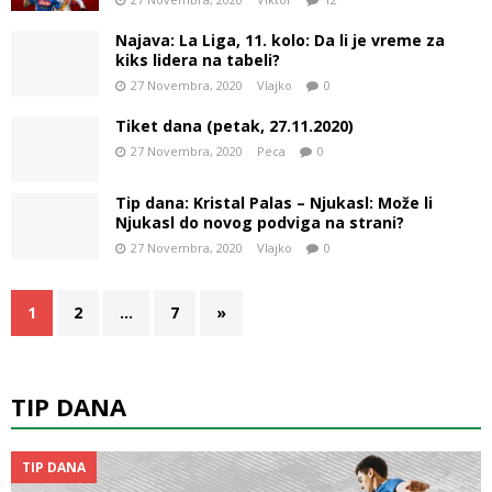
Najava: La Liga, 11. kolo: Da li je vreme za
kiks lidera na tabeli?
27 Novembra, 2020
Vlajko
0
Tiket dana (petak, 27.11.2020)
27 Novembra, 2020
Peca
0
Tip dana: Kristal Palas – Njukasl: Može li
Njukasl do novog podviga na strani?
27 Novembra, 2020
Vlajko
0
1
2
…
7
»
TIP DANA
TIP DANA