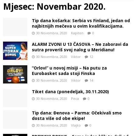
Mjesec:
Novembar 2020.
Tip dana košarka: Serbia vs Finland, jedan od
najbitnijih mečeva u ovim kvalifikacijama.
30 Novembra, 2020
Kapiten
0
ALARM ZVONI U 13 ČASOVA – Ne zaboravi da
sutra proveriš svoj nalog u Meridianu!
30 Novembra, 2020
Viktor
12
“Orlovi” u novoj misiji – Na putu za
Eurobasket sada stoji Finska
30 Novembra, 2020
Viktor
14
Tiket dana (ponedeljak, 30.11.2020)
30 Novembra, 2020
Peca
0
Tip dana: Đenova – Parma: Očekivali smo
dosta više od obe ekipe!
30 Novembra, 2020
Vlajko
0