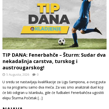
TIP DANA: Fenerbahče – Šturm: Sudar dva
nekadašnja carstva, turskog i
austrougarskog!
5 Augusta, 2026
0
U sredu se nastavljaju kvalifikacije za Ligu šampiona, a ovog puta
su na programu samo dva meča. Za vas smo analizirali duel koji
će biti odigran u Istanbulu, gde će fudbaleri Fenerbahčea ugostiti
ekipu Šturma.Početak
[…]