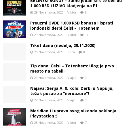
BRZINSKI BONUS – Samo jedan klik te deli od
1.000 RSD i UZIVO kladjenja na F1
29 Novembra, 2020
Viktor
8
Preuzmi OVDE 1.000 RSD bonusa i isprati
londonski derbi Čelsi – Totenhem
29 Novembra, 2020
Viktor
11
Tiket dana (nedelja, 29.11.2020)
29 Novembra, 2020
Peca
0
Tip dana: Čelsi – Totenhem: Ulog je prvo
mesto na tabeli!
29 Novembra, 2020
Vlajko
0
Najava: Serija A, 9. kolo: Derbi u Napulju,
težak posao za “neroazure”!
28 Novembra, 2020
Vlajko
0
Meridian ti upravo ovog vikenda poklanja
Playstation 5
28 Novembra, 2020
Viktor
7