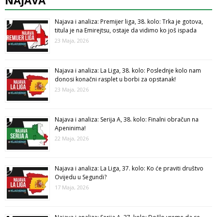
NAJAVA
Najava i analiza: Premijer liga, 38. kolo: Trka je gotova,
titula je na Emirejtsu, ostaje da vidimo ko još ispada
23 Maja, 2026
Najava i analiza: La Liga, 38. kolo: Poslednje kolo nam
donosi konačni rasplet u borbi za opstanak!
23 Maja, 2026
Najava i analiza: Serija A, 38. kolo: Finalni obračun na
Apeninima!
22 Maja, 2026
Najava i analiza: La Liga, 37. kolo: Ko će praviti društvo
Ovijedu u Segundi?
17 Maja, 2026