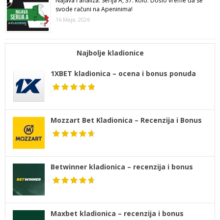
Najava i analiza: Serija A, 37. kolo: Došlo vreme da se
svode računi na Apeninima!
16 Maja, 2026
Najbolje kladionice
1XBET kladionica – ocena i bonus ponuda
Mozzart Bet Kladionica – Recenzija i Bonus
Betwinner kladionica – recenzija i bonus
Maxbet kladionica – recenzija i bonus