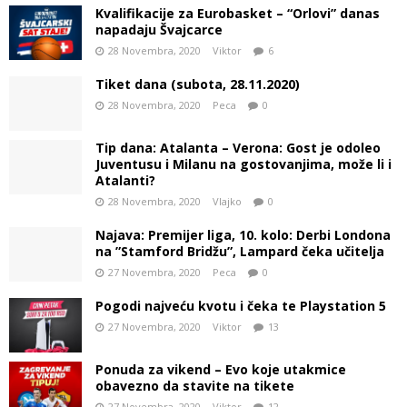
Kvalifikacije za Eurobasket – “Orlovi” danas
napadaju Švajcarce
28 Novembra, 2020
Viktor
6
Tiket dana (subota, 28.11.2020)
28 Novembra, 2020
Peca
0
Tip dana: Atalanta – Verona: Gost je odoleo
Juventusu i Milanu na gostovanjima, može li i
Atalanti?
28 Novembra, 2020
Vlajko
0
Najava: Premijer liga, 10. kolo: Derbi Londona
na ”Stamford Bridžu”, Lampard čeka učitelja
27 Novembra, 2020
Peca
0
Pogodi najveću kvotu i čeka te Playstation 5
27 Novembra, 2020
Viktor
13
Ponuda za vikend – Evo koje utakmice
obavezno da stavite na tikete
27 Novembra, 2020
Viktor
12