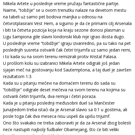
Mikela Artete u poslednje vreme pružaju fantastične partije.
Naime, “tobžije” se u ovom trenutku nalaze na devetom mestu
na tabeli uz samo pet bodova manjka u odnosu na
četvrotplasirani Vest Hem, a sigurno je da će primarni cilj Arsenala
i biti ta četvrta pozicija koja na kraju sezone donosi plasman u
Ligu šampiona gde slavni londonski klub nije igrao dosta dugo.
U poslednje vreme “tobdžije” igraju izvanredno, pa su tako na pet
poslednjih susreta ostvarili čak četiri trijumfa uz samo jedan remi,
i to kada su na svom terenu remizirali protiv Kristal Palasa.
U prošlom kolu su izabranici Mikela Artete odigrali još jedan
sjajan meč na gostovanju kod Sautemptona, a taj duel je završen
rezultatom 1:3.
Kada su u pitanju mečevi na domaćem terenu do sada su
“tobdžije” odigrale deset mečeva na svom terenu na kojima su
ostvarili četiri trijumfa, dva remija i četiri poraza.
Kada je u pitanju poslednji međusobni duel sa Mančester
Junajtedom treba istaći da je Arsenal slavio sa 0:1 u gostima, ali
posle toga čak dva meseca nisu uspeli da upišu trijumf.
Ono što svakako ne treba zaboraviti je da za Arsenal zbog bolesti
neće nastupiti najbolji fudbaler Obamejang, što će biti veliki