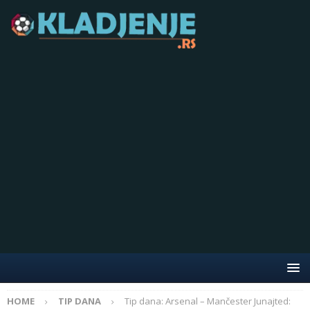
HOME
TIP DANA
Tip dana: Arsenal – Mančester Junajted: