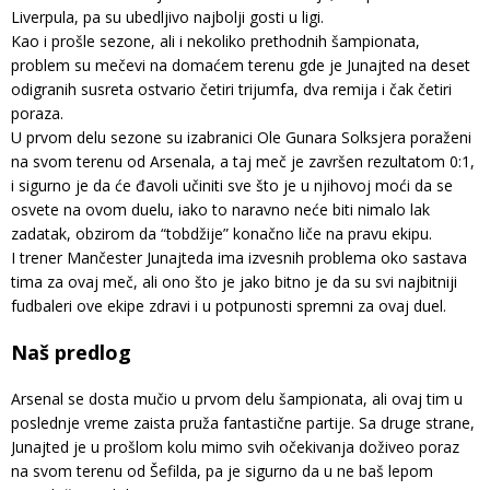
Liverpula, pa su ubedljivo najbolji gosti u ligi.
Kao i prošle sezone, ali i nekoliko prethodnih šampionata,
problem su mečevi na domaćem terenu gde je Junajted na deset
odigranih susreta ostvario četiri trijumfa, dva remija i čak četiri
poraza.
U prvom delu sezone su izabranici Ole Gunara Solksjera poraženi
na svom terenu od Arsenala, a taj meč je završen rezultatom 0:1,
i sigurno je da će đavoli učiniti sve što je u njihovoj moći da se
osvete na ovom duelu, iako to naravno neće biti nimalo lak
zadatak, obzirom da “tobdžije” konačno liče na pravu ekipu.
I trener Mančester Junajteda ima izvesnih problema oko sastava
tima za ovaj meč, ali ono što je jako bitno je da su svi najbitniji
fudbaleri ove ekipe zdravi i u potpunosti spremni za ovaj duel.
Naš predlog
Arsenal se dosta mučio u prvom delu šampionata, ali ovaj tim u
poslednje vreme zaista pruža fantastične partije. Sa druge strane,
Junajted je u prošlom kolu mimo svih očekivanja doživeo poraz
na svom terenu od Šefilda, pa je sigurno da u ne baš lepom