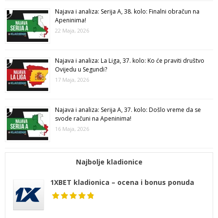
Najava i analiza: Serija A, 38. kolo: Finalni obračun na
Apeninima!
22 Maja, 2026
Najava i analiza: La Liga, 37. kolo: Ko će praviti društvo
Ovijedu u Segundi?
17 Maja, 2026
Najava i analiza: Serija A, 37. kolo: Došlo vreme da se
svode računi na Apeninima!
16 Maja, 2026
Najbolje kladionice
1XBET kladionica – ocena i bonus ponuda