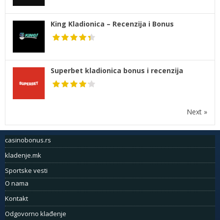
King Kladionica – Recenzija i Bonus
Superbet kladionica bonus i recenzija
Next »
casinobonus.rs
kladenje.mk
Sportske vesti
O nama
Kontakt
Odgovorno klađenje