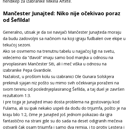
hendikep za izabranike Mikela Artete.
Mančester Junajted: Niko nije očekivao poraz
od Šefilda!
Generalno, utisak je da svi navijači Mančester Junajteda moraju
da budu zadovoljni sa načinom na koji igraju fudbaleri ove ekipe u
tekućoj sezoni.
Ako se osvrnemo na trenutnu tabelu u najjačoj ligi na svetu,
videćemo da “đavoli” imaju samo bod manjka u odnosu na
prvoplasirani Mančester Siti, ali i meč viška u odnosu na
izabranike Pepa Gvardiole.
Nažalost, u prošlom kolu su izabranici Ole Gunara Solskjera
prekinuli sjajan niz pošto su mimo svih očekivanja poraženi na
svom terenu od poslednjeplasiranog Šefilda, a taj duel je završen
rezultatom 1:3.
I pre toga je Junajted imao dosta problema na gostovanju kod
Fulama, ali su ipak nekako uspeli da dođu do trijumfa, pošto je na
kraju bilo 1:2, čime je Junajted još jednom pokazao da igra
fantastično na strani gde su do sada na deset odigranih mečeva
ostvarili čak osam trijumfa i samo dva remija, i to protiv Lestera i