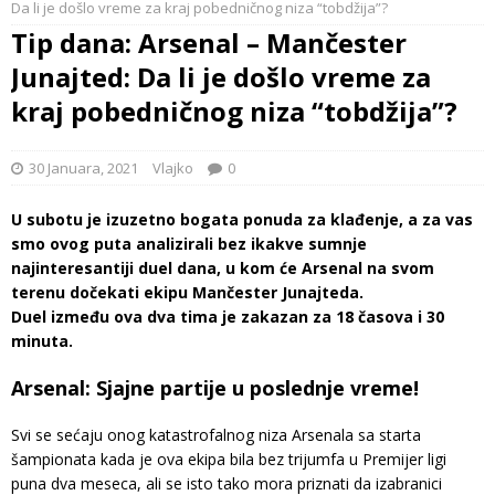
Da li je došlo vreme za kraj pobedničnog niza “tobdžija”?
Tip dana: Arsenal – Mančester
Junajted: Da li je došlo vreme za
kraj pobedničnog niza “tobdžija”?
30 Januara, 2021
Vlajko
0
U subotu je izuzetno bogata ponuda za klađenje, a za vas
smo ovog puta analizirali bez ikakve sumnje
najinteresantiji duel dana, u kom će Arsenal na svom
terenu dočekati ekipu Mančester Junajteda.
Duel između ova dva tima je zakazan za 18 časova i 30
minuta.
Arsenal: Sjajne partije u poslednje vreme!
Svi se sećaju onog katastrofalnog niza Arsenala sa starta
šampionata kada je ova ekipa bila bez trijumfa u Premijer ligi
puna dva meseca, ali se isto tako mora priznati da izabranici