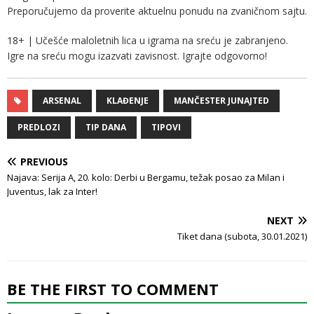
Preporučujemo da proverite aktuelnu ponudu na zvaničnom sajtu.
18+ | Učešće maloletnih lica u igrama na sreću je zabranjeno.
Igre na sreću mogu izazvati zavisnost. Igrajte odgovorno!
ARSENAL
KLAĐENJE
MANČESTER JUNAJTED
PREDLOZI
TIP DANA
TIPOVI
PREVIOUS
Najava: Serija A, 20. kolo: Derbi u Bergamu, težak posao za Milan i
Juventus, lak za Inter!
NEXT
Tiket dana (subota, 30.01.2021)
BE THE FIRST TO COMMENT