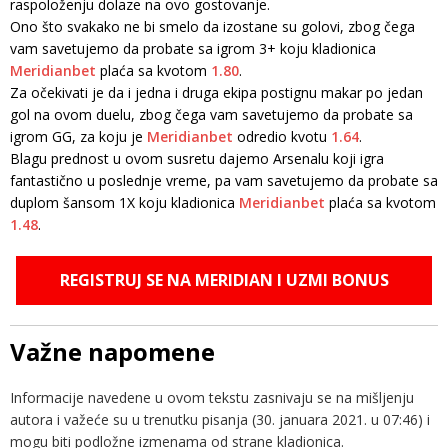
raspoloženju dolaze na ovo gostovanje.
Ono što svakako ne bi smelo da izostane su golovi, zbog čega
vam savetujemo da probate sa igrom 3+ koju kladionica
Meridianbet
plaća sa kvotom
1.80
.
Za očekivati je da i jedna i druga ekipa postignu makar po jedan
gol na ovom duelu, zbog čega vam savetujemo da probate sa
igrom GG, za koju je
Meridianbet
odredio kvotu
1.64
.
Blagu prednost u ovom susretu dajemo Arsenalu koji igra
fantastično u poslednje vreme, pa vam savetujemo da probate sa
duplom šansom 1X koju kladionica
Meridianbet
plaća sa kvotom
1.48
.
REGISTRUJ SE NA MERIDIAN I UZMI BONUS
Važne napomene
Informacije navedene u ovom tekstu zasnivaju se na mišljenju
autora i važeće su u trenutku pisanja (30. januara 2021. u 07:46) i
mogu biti podložne izmenama od strane kladionica.