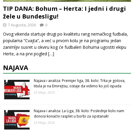
TIP DANA: Bohum – Herta: I jedni i drugi
žele u Bundesligu!
7 Augusta, 2026
0
Ovog vikenda startuje drugi po kvalitetu rang nemačkog fudbala,
popularna “Cvajta”, a već u prvom kolu je na programu jedan
zanimljiv susret u okviru kog će fudbaleri Bohuma ugostiti ekipu
Herte, a na prvi pogled
[…]
NAJAVA
Najava i analiza: Premijer liga, 38. kolo: Trka je gotova,
titula je na Emirejtsu, ostaje da vidimo ko još ispada
23 Maja, 2026
Najava i analiza: La Liga, 38. kolo: Poslednje kolo nam
donosi konačni rasplet u borbi za opstanak!
23 Maja, 2026