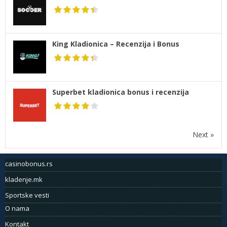
King Kladionica – Recenzija i Bonus
Superbet kladionica bonus i recenzija
Next »
casinobonus.rs
kladenje.mk
Sportske vesti
O nama
Kontakt