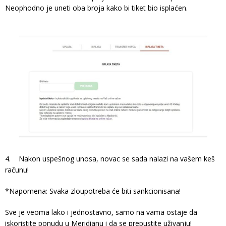
Neophodno je uneti oba broja kako bi tiket bio isplaćen.
4. Nakon uspešnog unosa, novac se sada nalazi na vašem keš
računu!
*Napomena: Svaka zloupotreba će biti sankcionisana!
Sve je veoma lako i jednostavno, samo na vama ostaje da
iskoristite ponudu u Meridianu i da se prepustite uživanju!