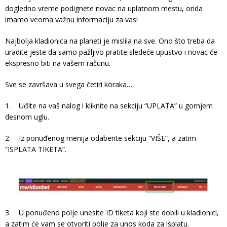
dogledno vreme podignete novac na uplatnom mestu, onda
imamo veoma važnu informaciju za vas!
Najbolja kladionica na planeti je mislila na sve. Ono što treba da
uradite jeste da samo pažljivo pratite sledeće upustvo i novac će
ekspresno biti na vašem računu.
Sve se završava u svega četiri koraka…
1. Uđite na vaš nalog i kliknite na sekciju “UPLATA” u gornjem
desnom uglu.
2. Iz ponuđenog menija odaberite sekciju “VIŠE”, a zatim
“ISPLATA TIKETA”.
3. U ponuđeno polje unesite ID tiketa koji ste dobili u kladionici,
a zatim će vam se otvoriti polje za unos koda za isplatu.