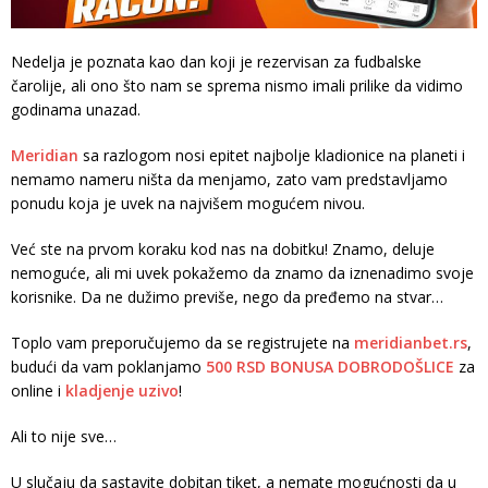
Nedelja je poznata kao dan koji je rezervisan za fudbalske
čarolije, ali ono što nam se sprema nismo imali prilike da vidimo
godinama unazad.
Meridian
sa razlogom nosi epitet najbolje kladionice na planeti i
nemamo nameru ništa da menjamo, zato vam predstavljamo
ponudu koja je uvek na najvišem mogućem nivou.
Već ste na prvom koraku kod nas na dobitku! Znamo, deluje
nemoguće, ali mi uvek pokažemo da znamo da iznenadimo svoje
korisnike. Da ne dužimo previše, nego da pređemo na stvar…
Toplo vam preporučujemo da se registrujete na
meridianbet.rs
,
budući da vam poklanjamo
500 RSD BONUSA DOBRODOŠLICE
za
online i
kladjenje uzivo
!
Ali to nije sve…
U slučaju da sastavite dobitan tiket, a nemate mogućnosti da u