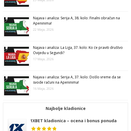
Najava i analiza: Serija A, 38. kolo: Finalni obračun na
Apeninima!
22 Maja, 2026
Najava i analiza: La Liga, 37. kolo: Ko će praviti društvo
Ovijedu u Segundi?
17 Maja, 2026
Najava i analiza: Serija A, 37. kolo: Došlo vreme da se
svode računi na Apeninima!
16 Maja, 2026
Najbolje kladionice
1XBET kladionica – ocena i bonus ponuda