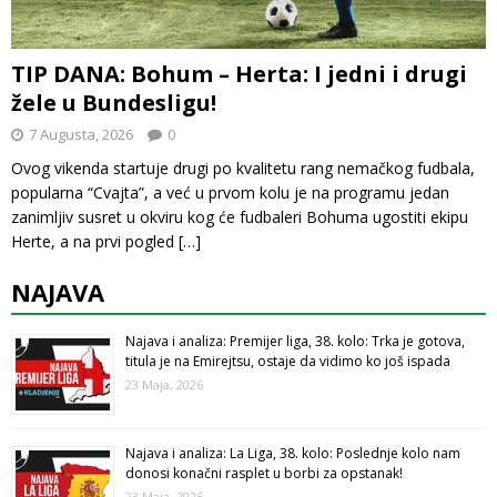
TIP DANA: Bohum – Herta: I jedni i drugi
žele u Bundesligu!
7 Augusta, 2026
0
Ovog vikenda startuje drugi po kvalitetu rang nemačkog fudbala,
popularna “Cvajta”, a već u prvom kolu je na programu jedan
zanimljiv susret u okviru kog će fudbaleri Bohuma ugostiti ekipu
Herte, a na prvi pogled
[…]
NAJAVA
Najava i analiza: Premijer liga, 38. kolo: Trka je gotova,
titula je na Emirejtsu, ostaje da vidimo ko još ispada
23 Maja, 2026
Najava i analiza: La Liga, 38. kolo: Poslednje kolo nam
donosi konačni rasplet u borbi za opstanak!
23 Maja, 2026