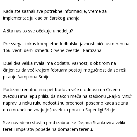
Kada ste saznali sve potrebne informacije, vreme za
implementaciju kladioničarskog znanja!
A šta nas to sve očekuje u nedelju?
Pre svega, fokus kompletne fudbalske javnosti biće usmeren na
166. večiti derbi između Crvene zvezde i Partizana.
Duel dva velika rivala ima dodatnu važnost, s obzirom na
činjenicu da već krajem februara postoji mogućnost da se reši
pitanje šampiona Srbije.
Partizan trenutno ima pet bodova više u odnosu na Crvenu
zvezdu i ima lepu priliku da nakon meča na stadionu „Rajko Mitić“
napravi u neku ruku nedostižnu prednost, posebno kada se zna
da crno-beli ne znaju još uvek za poraz u Super ligi Srbije.
Sve navedeno stavlja pred izabranike Dejana Stankovića veliki
teret i imperativ pobede na domaćem terenu.