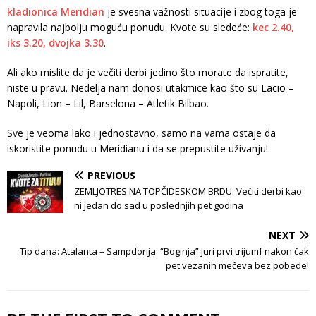
kladionica Meridian
je svesna važnosti situacije i zbog toga je
napravila najbolju moguću ponudu. Kvote su sledeće:
kec 2.40,
iks 3.20, dvojka 3.30
.
Ali ako mislite da je večiti derbi jedino što morate da ispratite,
niste u pravu. Nedelja nam donosi utakmice kao što su Lacio –
Napoli, Lion – Lil, Barselona – Atletik Bilbao.
Sve je veoma lako i jednostavno, samo na vama ostaje da
iskoristite ponudu u Meridianu i da se prepustite uživanju!
PREVIOUS
ZEMLJOTRES NA TOPČIDESKOM BRDU: Večiti derbi kao
ni jedan do sad u poslednjih pet godina
NEXT
Tip dana: Atalanta – Sampdorija: “Boginja” juri prvi trijumf nakon čak
pet vezanih mečeva bez pobede!