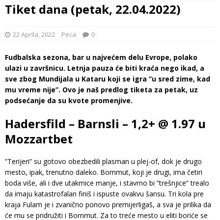
Tiket dana (petak, 22.04.2022)
22 Aprila, 2022
Peca
0
Fudbalska sezona, bar u najvećem delu Evrope, polako
ulazi u završnicu. Letnja pauza će biti kraća nego ikad, a
sve zbog Mundijala u Kataru koji se igra ”u sred zime, kad
mu vreme nije”. Ovo je naš predlog tiketa za petak, uz
podsećanje da su kvote promenjive.
Hadersfild – Barnsli – 1,2+ @ 1.97 u
Mozzartbet
”Terijeri” su gotovo obezbedili plasman u plej-of, dok je drugo
mesto, ipak, trenutno daleko. Bornmut, koji je drugi, ima četiri
boda više, ali i dve utakmice manje, i stavrno bi ”trešnjice” trealo
da imaju katastrofalan finiš i ispuste ovakvu šansu. Tri kola pre
kraja Fulam je i zvanično ponovo premijerligaš, a sva je prilika da
će mu se pridružiti i Bornmut. Za to treće mesto u eliti boriće se