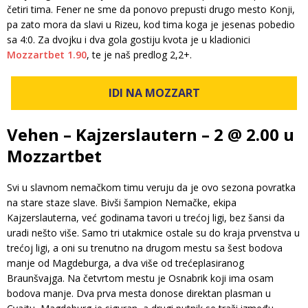
četiri tima. Fener ne sme da ponovo prepusti drugo mesto Konji,
pa zato mora da slavi u Rizeu, kod tima koga je jesenas pobedio
sa 4:0. Za dvojku i dva gola gostiju kvota je u kladionici
Mozzartbet
1.90
, te je naš predlog 2,2+.
IDI NA MOZZART
Vehen – Kajzerslautern – 2 @ 2.00 u
Mozzartbet
Svi u slavnom nemačkom timu veruju da je ovo sezona povratka
na stare staze slave. Bivši šampion Nemačke, ekipa
Kajzerslauterna, već godinama tavori u trećoj ligi, bez šansi da
uradi nešto više. Samo tri utakmice ostale su do kraja prvenstva u
trećoj ligi, a oni su trenutno na drugom mestu sa šest bodova
manje od Magdeburga, a dva više od trećeplasiranog
Braunšvajga. Na četvrtom mestu je Osnabrik koji ima osam
bodova manje. Dva prva mesta donose direktan plasman u