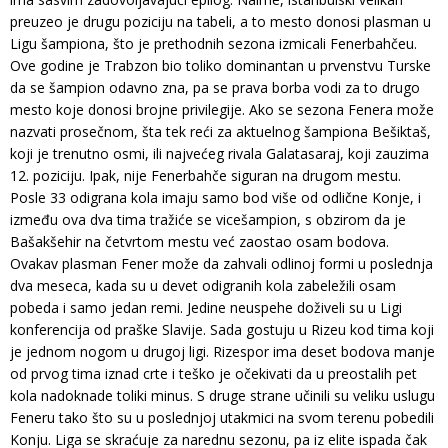
preuzeo je drugu poziciju na tabeli, a to mesto donosi plasman u
Ligu šampiona, što je prethodnih sezona izmicali Fenerbahčeu.
Ove godine je Trabzon bio toliko dominantan u prvenstvu Turske
da se šampion odavno zna, pa se prava borba vodi za to drugo
mesto koje donosi brojne privilegije. Ako se sezona Fenera može
nazvati prosečnom, šta tek reći za aktuelnog šampiona Bešiktaš,
koji je trenutno osmi, ili najvećeg rivala Galatasaraj, koji zauzima
12. poziciju. Ipak, nije Fenerbahče siguran na drugom mestu.
Posle 33 odigrana kola imaju samo bod više od odlične Konje, i
između ova dva tima tražiće se vicešampion, s obzirom da je
Bašakšehir na četvrtom mestu već zaostao osam bodova.
Ovakav plasman Fener može da zahvali odlinoj formi u poslednja
dva meseca, kada su u devet odigranih kola zabeležili osam
pobeda i samo jedan remi. Jedine neuspehe doživeli su u Ligi
konferencija od praške Slavije. Sada gostuju u Rizeu kod tima koji
je jednom nogom u drugoj ligi. Rizespor ima deset bodova manje
od prvog tima iznad crte i teško je očekivati da u preostalih pet
kola nadoknade toliki minus. S druge strane učinili su veliku uslugu
Feneru tako što su u poslednjoj utakmici na svom terenu pobedili
Konju. Liga se skraćuje za narednu sezonu, pa iz elite ispada čak