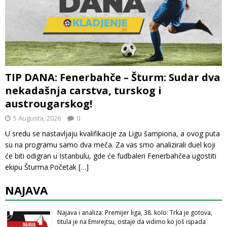
TIP DANA: Fenerbahče – Šturm: Sudar dva
nekadašnja carstva, turskog i
austrougarskog!
5 Augusta, 2026
0
U sredu se nastavljaju kvalifikacije za Ligu šampiona, a ovog puta
su na programu samo dva meča. Za vas smo analizirali duel koji
će biti odigran u Istanbulu, gde će fudbaleri Fenerbahčea ugostiti
ekipu Šturma.Početak
[…]
NAJAVA
Najava i analiza: Premijer liga, 38. kolo: Trka je gotova,
titula je na Emirejtsu, ostaje da vidimo ko još ispada