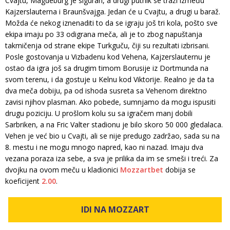
Cvajtu, Magdeburg je siguran, a drugi putnik se traži između
Kajzerslauterna i Braunšvajga. Jedan će u Cvajtu, a drugi u baraž.
Možda će nekog iznenaditi to da se igraju još tri kola, pošto sve
ekipa imaju po 33 odigrana meča, ali je to zbog napuštanja
takmičenja od strane ekipe Turkguču, čiji su rezultati izbrisani.
Posle gostovanja u Vizbadenu kod Vehena, Kajzerslauternu je
ostao da igra još sa drugim timom Borusije iz Dortmunda na
svom terenu, i da gostuje u Kelnu kod Viktorije. Realno je da ta
dva meča dobiju, pa od ishoda susreta sa Vehenom direktno
zavisi njihov plasman. Ako pobede, sumnjamo da mogu ispusiti
drugu poziciju. U prošlom kolu su sa igračem manj dobili
Sarbriken, a na Fric Valter stadionu je bilo skoro 50 000 gledalaca.
Vehen je već bio u Cvajti, ali se nije predugo zadržao, sada su na
8. mestu i ne mogu mnogo napred, kao ni nazad. Imaju dva
vezana poraza iza sebe, a sva je prilika da im se smeši i treći. Za
dvojku na ovom meču u kladionici
Mozzartbet
dobija se
koeficijent
2.00
.
IDI NA MOZZART