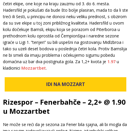
četiri ekipe, one koje na kraju zauzmu od 3. do 6. mesta.
Hadersfild je pokušati da bude što bolje plasiran, mada to da li ste
treći ili šesti, u principu ne donosi neku veliku prednost, s obzirom
da su sve ekipe u toj zoni približnog kvaliteta. Hadersfild u ovom
kolu dočekuje Barnsli, ekipu koja se porazom od Piterboroa u
prethodnom kolu oprostila od Čempionšipa i naredne sezone
igraće u Ligi 1. ”terijeri” su bili uspešni na gostovanju Midlzbroa i
tako su uzeli deset bodova u poslednja četiri kola. Protiv Barnslija
ne bi smeli da imaju problema i očekujemo sigurnu pobedu
domaćina uz bar dva postignuta gola. Za 1,2+ kvota je
1.97
u
kladionici
Mozzartbet
.
IDI NA MOZZART
Rizespor – Fenerbahče – 2,2+ @ 1.90
u Mozzartbet
Ne može se reći da je sezona za Fener bila sjajna, ali bi mogla da
ima sasvim zadovoljavajući epilog. Naime, istanbulski velikan