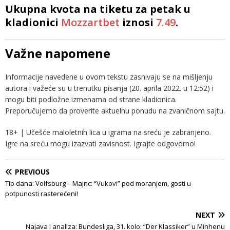
Ukupna kvota na tiketu za petak u
kladionici
Mozzartbet
iznosi
7.49
.
Važne napomene
Informacije navedene u ovom tekstu zasnivaju se na mišljenju
autora i važeće su u trenutku pisanja (20. aprila 2022. u 12:52) i
mogu biti podložne izmenama od strane kladionica.
Preporučujemo da proverite aktuelnu ponudu na zvaničnom sajtu.
18+ | Učešće maloletnih lica u igrama na sreću je zabranjeno.
Igre na sreću mogu izazvati zavisnost. Igrajte odgovorno!
PREVIOUS
Tip dana: Volfsburg – Majnc: “Vukovi” pod moranjem, gosti u
potpunosti rasterećeni!
NEXT
Najava i analiza: Bundesliga, 31. kolo: ”Der Klassiker” u Minhenu