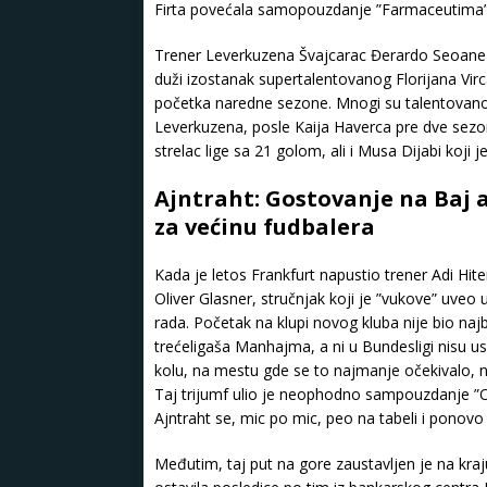
Firta povećala samopouzdanje ”Farmaceutima”
Trener Leverkuzena Švajcarac Đerardo Seoane 
duži izostanak supertalentovanog Florijana Virca
početka naredne sezone. Mnogi su talentovanog
Leverkuzena, posle Kaija Haverca pre dve sezone 
strelac lige sa 21 golom, ali i Musa Dijabi koji 
Ajntraht: Gostovanje na Baj 
za većinu fudbalera
Kada je letos Frankfurt napustio trener Adi Hite
Oliver Glasner, stručnjak koji je ”vukove” uveo
rada. Početak na klupi novog kluba nije bio najb
trećeligaša Manhajma, a ni u Bundesligi nisu usp
kolu, na mestu gde se to najmanje očekivalo, n
Taj trijumf ulio je neophodno sampouzdanje ”Or
Ajntraht se, mic po mic, peo na tabeli i ponov
Međutim, taj put na gore zaustavljen je na kra