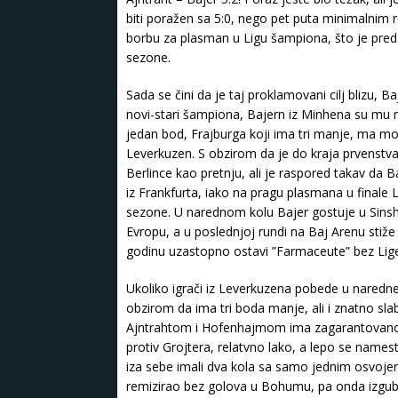
biti poražen sa 5:0, nego pet puta minimalnim 
borbu za plasman u Ligu šampiona, što je pred 
sezone.
Sada se čini da je taj proklamovani cilj blizu, B
novi-stari šampiona, Bajern iz Minhena su mu n
jedan bod, Frajburga koji ima tri manje, ma 
Leverkuzen. S obzirom da je do kraja prvenstva 
Berlince kao pretnju, ali je raspored takav da 
iz Frankfurta, iako na pragu plasmana u finale 
sezone. U narednom kolu Bajer gostuje u Sins
Evropu, a u poslednjoj rundi na Baj Arenu stiže
godinu uzastopno ostavi ”Farmaceute” bez Lig
Ukoliko igrači iz Leverkuzena pobede u naredn
obzirom da ima tri boda manje, ali i znatno sla
Ajntrahtom i Hofenhajmom ima zagarantovano č
protiv Grojtera, relatvno lako, a lepo se names
iza sebe imali dva kola sa samo jednim osvoje
remizirao bez golova u Bohumu, pa onda izgubio