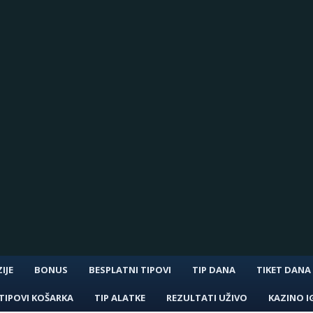
IJE
BONUS
BESPLATNI TIPOVI
TIP DANA
TIKET DANA
TIPOVI KOŠARKA
TIP ALATKE
REZULTATI UŽIVO
KAZINO I