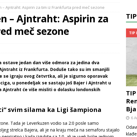
 – Ajntraht: Aspirin za tim iz Frankfurta pred meč sezone
TI
n – Ajntraht: Aspirin za
pred meč sezone
TIP
 da ostave jedan dan više odmora za jedina dva
 Ajntraht iz Frankfurta. Doduše tako su im smanjili
 se igraju ovog četvrtka, ali je sigurno oporavak
ciga, u ponedeljak se sastaju još Bajer i Ajntraht u
 Ajntraht će više misliti o dolasku londonskih
TIP
Ren
Bja
i” svim silama ka Ligi šampiona
6 A
sezone. Tada je Leverkuzen vodio sa 2:0 posle samo
Odavn
ljeg strelca Bajera, ali je na kraju meča na semaforu stajalo
klađe
e neprijatno i kada izgubite sa 1:0, ali je uvek bolje jednom