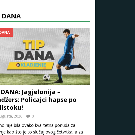
P DANA
 DANA
 DANA: Jagjelonija –
džers: Policajci hapse po
listoku!
ugusta, 2026
0
o nije bila ovako kvalitetna ponuda za
nje kao što je to slučaj ovog četvrtka, a za