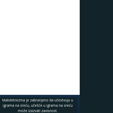
Maloletnicima je zabranjeno da učestvuju u
igrama na sreću, učešće u igrama na sreću
može izazvati zavisnost.