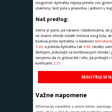
mogućnsti. Ajntrahtu neprija previše ovo gosto
utakmica, šest puta u prvesntvu i jednom u Kup
Naš predlog:
Svima je jasno, pa naravno i kladionicama, da 
ne znamo ishode ostalih mečeva ovog kola, ali
bodova protiv Ajntrahta. U kladionici
Meridian
5.20
, a pobeda Ajntrahta čak
6.60
. Ukoliko va
derbijem, pokušajte sa kombinacijom ishoda i 
verujemo da će golova biti i više, pa probajte i
koeficijent
2.31
.
REGISTRUJ SE 
Važne napomene
Informacije navedene u ovom tekstu zasnivaju s
aprila 2022. u 19:14) i mogu biti podložne izm