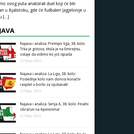
mo ovog puta analizirali duel koji će biti
an u Bjalistoku, gde će fudbaleri Jagjelonije u
pu
[…]
JAVA
Najava i analiza: Premijer liga, 38. kolo:
Trka je gotova, titula je na Emirejtsu,
ostaje da vidimo ko još ispada
23 Maja, 2026
Najava i analiza: La Liga, 38. kolo:
Poslednje kolo nam donosi konačni
rasplet u borbi za opstanak!
23 Maja, 2026
Najava i analiza: Serija A, 38. kolo: Finalni
obračun na Apeninima!
22 Maja, 2026