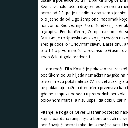
ostavila posledice po tim iz bankarskog centra E
Sve je krenulo loše u drugom poluvremenu meč
poraz od 2:3, pa je usledio niz sa samo jednim 
bilo jasno da od Lige šampiona, nadomak koje su
horizontu. Kad već nije išlo u Bundesligi, kre
u grupi sa Fenrbahčeom, Olimpijakosom i Antver
fazi. Bio je to španski Betis koji je izbačen na
žreb je dodelio ”Orlovima” slavnu Barselonu, a t
bilo 1:1 u prvom meču. U revanšu je Glasnerov t
imao čak tri gola prednosti.
U tom meču Filip Kostić je pokazao svu raskoš 
podrškom od 30 hiljada nemačkih navijača na N
prvom meču polufinala sa 2:1 i u četvrtak igra
ne poklanjaju pažnju domaćem prvenstvu kao tak
gde ne zanju za pobedu u prethodnih pet kola. 
polovinom marta, a nisu uspeli da dobiju čak ni
Pitanje je koga će Oliver Glasner poštedeti napo
koji je par dana ranije igra u Londonu, ali ne s
ponižavajući poraz i tako tim u meč sa Vest 