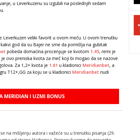
vanje, u Leverkuzenu su izgubili na poslednjih sedam
u.
je Leverkuzen veliki favorit u ovom meču. U ovom trenutku
 kakvi god da su Bajer ne sme da pomišlja na gubitak
bet
pobeda domaćina procenjuje se kvotom
1.45
, remi je
m je ovo preniska kvota za meč koji bi mogao da se nazove
golova. Za 1,2+ kvota je
1.61
u kladionici
Meridianbet
, a
 igru T12+,GG za koju se u kladionici
Meridianbet
nudi
NA MERIDIAN I UZMI BONUS
e na mišljenju autora i važeće su u trenutku pisanja (29.
enama od strane kladionica. Preporučujemo da proverite