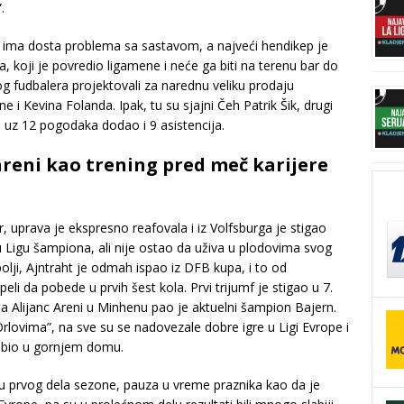
.
ima dosta problema sa sastavom, a najveći hendikep je
, koji je povredio ligamene i neće ga biti na terenu bar do
 fudbalera projektovali za narednu veliku prodaju
i Kevina Folanda. Ipak, tu su sjajni Čeh Patrik Šik, drugi
je uz 12 pogodaka dodao i 9 asistencija.
areni kao trening pred meč karijere
r, uprava je ekspresno reafovala i iz Volfsburga je stigao
 u Ligu šampiona, ali nije ostao da uživa u plodovima svog
olji, Ajntraht je odmah ispao iz DFB kupa, i to od
eli da pobede u prvih šest kola. Prvi trijumf je stigao u 7.
a Alijanc Areni u Minhenu pao je aktuelni šampion Bajern.
lovima”, na sve su se nadovezale dobre igre u Ligi Evrope i
o bio u gornjem domu.
ju prvog dela sezone, pauza u vreme praznika kao da je