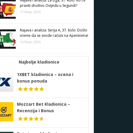
Najava i analiza: La Liga, 37. kolo: Ko će
praviti društvo Ovijedu u Segundi?
17 Maja, 2026
Najava i analiza: Serija A, 37. kolo: Došlo
vreme da se svode računi na Apeninima!
16 Maja, 2026
Najbolje kladionice
1XBET kladionica – ocena i
bonus ponuda
Mozzart Bet Kladionica –
Recenzija i Bonus