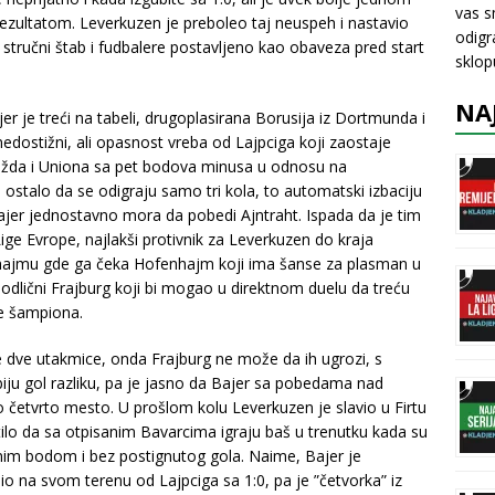
vas s
rezultatom. Leverkuzen je preboleo taj neuspeh i nastavio
odigr
stručni štab i fudbalere postavljeno kao obaveza pred start
sklo
NA
ajer je treći na tabeli, drugoplasirana Borusija iz Dortmunda i
edostižni, ali opasnost vreba od Lajpciga koji zaostaje
možda i Uniona sa pet bodova minusa u odnosu na
ostalo da se odigraju samo tri kola, to automatski izbaciju
Bajer jednostavno mora da pobedi Ajntraht. Ispada da je tim
Lige Evrope, najlakši protivnik za Leverkuzen do kraja
hajmu gde ga čeka Hofenhajm koji ima šanse za plasman u
 odlični Frajburg koji bi mogao u direktnom duelu da treću
e šampiona.
e dve utakmice, onda Frajburg ne može da ih ugrozi, s
biju gol razliku, pa je jasno da Bajer sa pobedama nad
etvrto mesto. U prošlom kolu Leverkuzen je slavio u Firtu
tilo da sa otpisanim Bavarcima igraju baš u trenutku kada su
nim bodom i bez postignutog gola. Naime, Bajer je
 na svom terenu od Lajpciga sa 1:0, pa je ”četvorka” iz