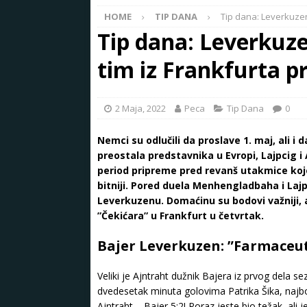
HOME
TIP DANA
Tip dana: Leverkuzen
Tip dana: Leverkuze
tim iz Frankfurta 
2 Maja, 2022
Peca
Tip Dana
0
Nemci su odlučili da proslave 1. maj, ali i
preostala predstavnika u Evropi, Lajpcig i
period pripreme pred revanš utakmice koje
bitniji. Pored duela Menhengladbaha i Lajp
Leverkuzenu. Domaćinu su bodovi važniji, a
”Čekićara” u Frankfurt u četvrtak.
Bajer Leverkuzen: ”Farmaceut
Veliki je Ajntraht dužnik Bajera iz prvog dela 
dvedesetak minuta golovima Patrika Šika, najbo
Ajntraht – Bajer 5:2! Poraz jeste bio težak, ali j