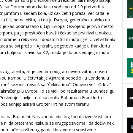
vrope, pa su u prolećnom delu rezultati bili mnogo slabiji.
a sa Dortmundom kada su vođstvo od 2:0 pretvorili u
trijumfom u sedam kola, uz čak četiri poraza. Već tada je
 bili, nema ništa, a i da je Evropa, generalno, daleko na
nulo je kao podmazano u Ligi Evrope. Osvojeno je prvo mesto
pom, pa je preskočen baraž i čekao se prvi rival u nokaut
kon drame u rebvanšu i dodatnih 30 minuta igre. U četvrtfinalu
ada su svi prežalili Ajntraht, pogotovo kad je u frankfurtu
im briljirao i slavio sa 3:2, mada je do poslednjeg minuta
svog talenta, ali je ceo tim odigrao neverovatno, nošen
ou Kampu. U četvrtak je Ajntraht pobedio i u Londonu u
ju meč sezone, revanš sa ”Čekićarima”. Odavno već ”Orlovi”
mičenju u Evropi. To se vidi i po rezultatima u Bundesligi,
Poslednje slavlje imali su protiv Bohuma u Frankfurtu
 poslednjeplasirani Grojter Firt na svom terenu.
ra na Baj areni. Naravno da nije logično da izvede isti tim
me ni da preterano rizikuje sa drugopozivcima i da doživi neki
Hemom uđe spuštenog garda i bez vere u sopstvene