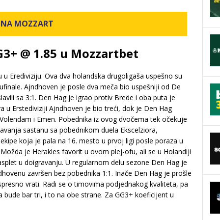
I NA MOZZART
G3+ @ 1.85 u Mozzartbet
 u Erediviziju. Ova dva holandska drugoligaša uspešno su
polufinale. Ajndhoven je posle dva meča bio uspešniji od De
avili sa 3:1. Den Hag je igrao protiv Brede i oba puta je
a u Erstediviziji Ajndhoven je bio treći, dok je Den Hag
šli Volendam i Emen. Pobednika iz ovog dvočema tek očekuje
oigravanja sastanu sa pobednikom duela Ekscelziora,
ekipe koja je pala na 16. mesto u prvoj ligi posle poraza u
ožda je Herakles favorit u ovom plej-ofu, ali se u Holandiji
rasplet u doigravanju. U regularnom delu sezone Den Hag je
ndhovenu završen bez pobednika 1:1. Inače Den Hag je prošle
ekspresno vrati. Radi se o timovima podjednakog kvaliteta, pa
da bude bar tri, i to na obe strane. Za GG3+ koeficijent u