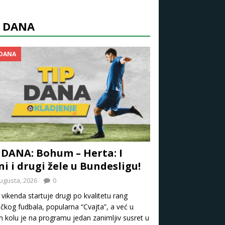
P DANA
 DANA
 DANA: Bohum – Herta: I
ni i drugi žele u Bundesligu!
ugusta, 2026
0
vikenda startuje drugi po kvalitetu rang
kog fudbala, popularna “Cvajta”, a već u
 kolu je na programu jedan zanimljiv susret u