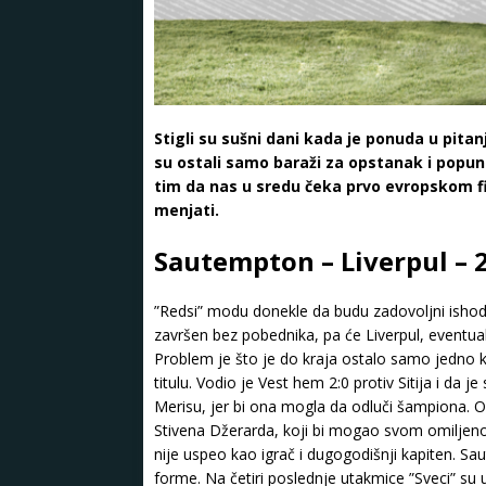
Stigli su sušni dani kada je ponuda u pita
su ostali samo baraži za opstanak i popun
tim da nas u sredu čeka prvo evropskom fi
menjati.
Sautempton – Liverpul – 
”Redsi” modu donekle da budu zadovoljni ishod
završen bez pobednika, pa će Liverpul, event
Problem je što je do kraja ostalo samo jedno k
titulu. Vodio je Vest hem 2:0 protiv Sitija i da j
Merisu, jer bi ona mogla da odluči šampiona. O
Stivena Džerarda, koji bi mogao svom omiljeno
nije uspeo kao igrač i dugogodišnji kapiten. Sa
forme. Na četiri poslednje utakmice ”Sveci” su 