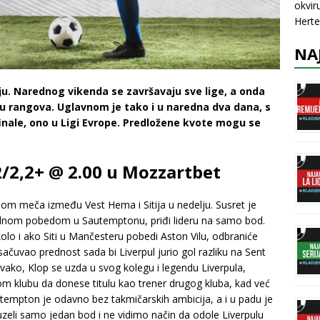
okvir
Herte
NA
nju. Narednog vikenda se završavaju sve lige, a onda
u rangova. Uglavnom je tako i u naredna dva dana, s
nale, ono u Ligi Evrope. Predložene kvote mogu se
2/2,2+ @ 2.00 u Mozzartbet
om meča između Vest Hema i Sitija u nedelju. Susret je
ualnom pobedom u Sautemptonu, priđi lideru na samo bod.
olo i ako Siti u Mančesteru pobedi Aston Vilu, odbraniće
e sačuvao prednost sada bi Liverpul jurio gol razliku na Sent
vako, Klop se uzda u svog kolegu i legendu Liverpula,
m klubu da donese titulu kao trener drugog kluba, kad već
utempton je odavno bez takmičarskih ambicija, a i u padu je
uzeli samo jedan bod i ne vidimo način da odole Liverpulu