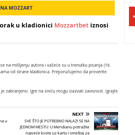
I NA MOZZART
orak u kladionici
Mozzartbet
iznosi
e na mišljenju autora i važeće su u trenutku pisanja (16.
nama od strane kladionica. Preporučujemo da proverite
je zabranjeno. Igre na sreću mogu izazvati zavisnost. Igrajte
NEXT
na u
SVE ŠTO JE POTREBNO NALAZI SE NA
JEDNOM MESTU: U Meridianu potražite
najveće kvote uz kartu i smeštaj za