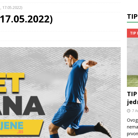
, 17.05.2022)
TI
 17.05.2022)
TIP
TIP
jed
7 A
Ovog 
nemač
prvom