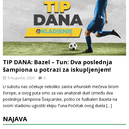
TIP DANA: Bazel – Tun: Dva poslednja
šampiona u potrazi za iskupljenjem!
9 Augusta, 2026
0
U subotu nas očekuje nekoliko zaista vrhunskih mečeva širom
Evrope, a ovog puta smo za vas analizirali duel između dva
poslednja šampiona Švajcarske, pošto će fudbaleri Bazela na
svom stadionu ugostiti ekipu Tuna.Početak ovog duela
[…]
NAJAVA