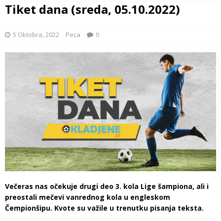
Tiket dana (sreda, 05.10.2022)
5 Oktobra, 2022
Peca
0
Večeras nas očekuje drugi deo 3. kola Lige šampiona, ali i
preostali mečevi vanrednog kola u engleskom
Čempionšipu. Kvote su važile u trenutku pisanja teksta.