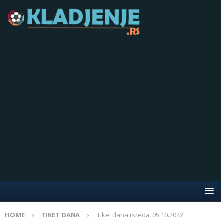
HOME
TIKET DANA
Tiket dana (sreda, 05.10.2022)