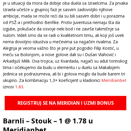
je u situaciji da mora da dobije oba duela sa Izraelcima. Za prvaka
Izraela učešće u grupnoj fazi je sasvim zadovoljilo njihove
ambicije, mada se može reći da su bili sasvim dobri i u porazima
od PSŽ-a i prethodno Benfike. Protiv Juventusa nemaju šta da
izgube, pokušaće da osvoje neki bod i ne završe takmičnje sa
nulom. Videli smo da se radi o kvalitetnom timu, ali koji još uvek
nema dovoljno iskustva u mečevima sa najjačim rivalima. Za
Alegrija je veoma važno što je prvi put pogodio Filip Kostić, u
meču sa Bolonjom, a nove golove dali su i Dušan Vlahović i
Arkadijuš Milik. Ova trojica, uz Kvardada, najjači su adut torinskog
tima i očekujemo da budu u elementu i u duelu sa Makabijem.
Jedinica se podrazumeva, ali bi i golova moglo da bude barem tri
ukupno. Za kombinaciju 1,3+ koeficijent u kladionici
Meridianbet
iznosi
1.83
.
REGISTRUJ SE NA MERIDIAN I UZMI BONUS
Barnli – Stouk – 1 @ 1.78 u
Meridianbet