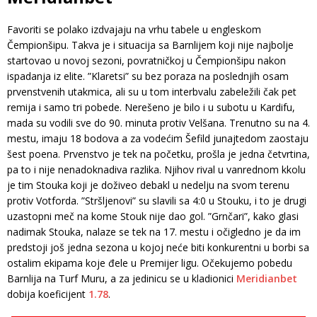
Favoriti se polako izdvajaju na vrhu tabele u engleskom
Čempionšipu. Takva je i situacija sa Barnlijem koji nije najbolje
startovao u novoj sezoni, povratničkoj u Čempionšipu nakon
ispadanja iz elite. ”Klaretsi” su bez poraza na poslednjih osam
prvenstvenih utakmica, ali su u tom interbvalu zabeležili čak pet
remija i samo tri pobede. Nerešeno je bilo i u subotu u Kardifu,
mada su vodili sve do 90. minuta protiv Velšana. Trenutno su na 4.
mestu, imaju 18 bodova a za vodećim Šefild junajtedom zaostaju
šest poena. Prvenstvo je tek na početku, prošla je jedna četvrtina,
pa to i nije nenadoknadiva razlika. Njihov rival u vanrednom kkolu
je tim Stouka koji je doživeo debakl u nedelju na svom terenu
protiv Votforda. ”Stršljenovi” su slavili sa 4:0 u Stouku, i to je drugi
uzastopni meč na kome Stouk nije dao gol. ”Grnčari”, kako glasi
nadimak Stouka, nalaze se tek na 17. mestu i očigledno je da im
predstoji još jedna sezona u kojoj neće biti konkurentni u borbi sa
ostalim ekipama koje đele u Premijer ligu. Očekujemo pobedu
Barnlija na Turf Muru, a za jedinicu se u kladionici
Meridianbet
dobija koeficijent
1.78
.