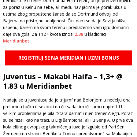
nemilosti je i trener Dortmunda Edin Terzić, on je preuzeo krivicu
za poraz u Kelnu na sebe, ali među navijačima je gorak ukus u
ustima zbog propuštene šanse da se Dortmund odvoji od
Bajerna na pristojnu udaljenost. Čini nam se da je Sevilja bliža,
uspehu, barem na svom terenu i predlažemo vam igru domaćin
daje dva gola. Za T12+ kvota iznosi
2.38
u kladionici
Meridianbet
.
REGISTRUJ SE NA MERIDIAN I UZMI BONUS
Juventus – Makabi Haifa – 1,3+ @
1.83 u Meridianbet
Nadaju se u Juventusu da je trijumf nad Bolonjom u nedelju ona
prelomna tačka u sezoni i da će sada tim ići samo napred. U
velikim problemima je bila ”Stara dama” i njen trener Alegri. Porazi
su se nizali kao na traci, u Ligi šampiona, ali i u Seriji A. U prva dva
kola elitnog evropskog takmičenja Juve je izgubio od Pari Sen
Žermena na strani i Benfike u Torinu i pred dvomeč sa Makabijem