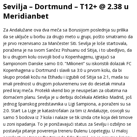
Sevilja – Dortmund – T12+ @ 2.38 u
Meridianbet
Za Andalužane ova dva meča sa Borusijom poslednja su prilika
da se uključe u borbu za drugo meto u grupi, pošto smatramo da
je prvo rezervisano za Mančester Siti. Sevilja je loše startovala,
poražena je na svom Sančez Pishuanu od Sitija, i to ubedljivo, da
bi u drugom kolu osvojili bod u Kopenhagenu, igrajući sa
šampionom Danske samo 0:0. ”Milioneri” su iskoristili dolazak FC
Kopenhagena u Dortmund i slavili sa 3:0 u prvom kolu, da bi
skupo prodali kožu na Etihadu i izgubili od Sitija sa 2:1, mada su
imali prednost u drugom poluvremenu sve do desetak minuta
pred kraj meča. Protekli vkend bio je neuspešan za obatima na
domaćem planu. Sevilja je u derbiju dočekala Atletiko Madrid, još
jednog španskog predstavnika u Ligi šampiona, a poraženi su sa
2:0. Start La Lige je katastrofalan za tim iz Andaluzije, osvojili su
samo 5 bodova iz 7 kola i nalaze se tik iznda crte koja deli timove
u zoni ispadanja. To je ponižavajući status za Sevilju i ozbiljno se
postavlja pitanje poverenja treneru Đulenu Lopetegiju. U maloj