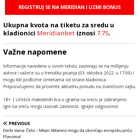
REGISTRUJ SE NA MERIDIAN I UZMI BONUS
Ukupna kvota na tiketu za sredu u
kladionici
Meridianbet
iznosi
7.75
.
Važne napomene
Informacije navedene u ovom tekstu zasnivaju se na mišljenju
autora i važeće su u trenutku pisanja (03. oktobra 2022. u 17:00) i
mogu biti podložne izmenama od strane kladionica.
Preporučujemo da proverite aktuelnu ponudu na zvaničnom sajtu.
18+ | Učešće maloletnih lica u igrama na sreću je zabranjeno.
Igre na sreću mogu izazvati zavisnost. Igrajte odgovorno!
PREVIOUS
Derbi dana: Čelsi – Milan: Milanezi mogu da okončaju evropsku priču
Plavcima!