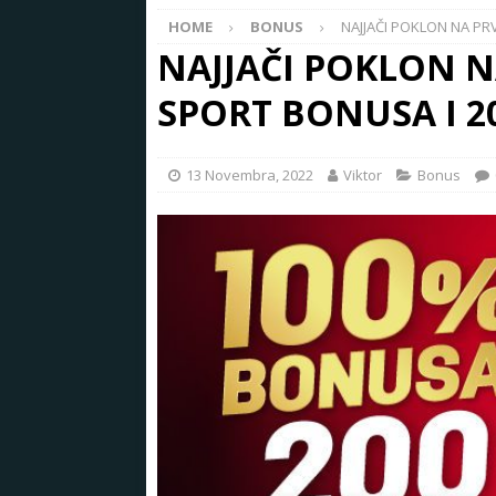
HOME
BONUS
NAJJAČI POKLON NA PR
NAJJAČI POKLON N
SPORT BONUSA I 2
13 Novembra, 2022
Viktor
Bonus