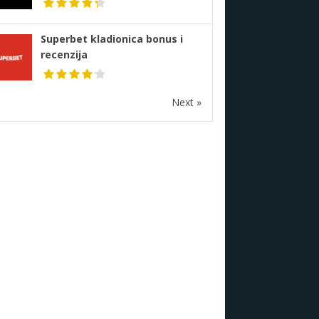
Superbet kladionica bonus i
recenzija
Next »