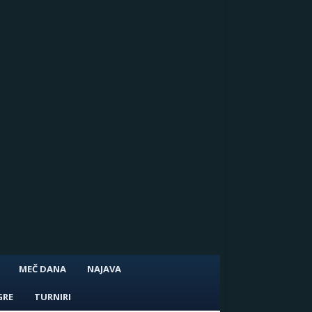
MEČ DANA
NAJAVA
GRE
TURNIRI