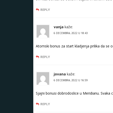
REPLY
vanja
kaže:
6 DECEMBRA, 2022 U 18:43
Atomski bonus za start kladjenja prilika da se o
REPLY
jovana
kaže:
6 DECEMBRA, 2022 U 16:59
Sjajni bonusi dobrodoslice u Meridianu. Svaka c
REPLY