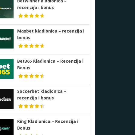
Betwinner kladionica –
recenzija i bonus
Maxbet kladionica – recenzija i
bonus
Bet365 Kladionica – Recenzija i
Bonus
Soccerbet kladionica –
recenzija i bonus
King Kladionica – Recenzija i
Bonus