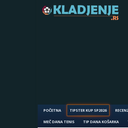
POČETNA
TIPSTER KUP SP2026
RECENZ
MEČ DANA TENIS
TIP DANA KOŠARKA