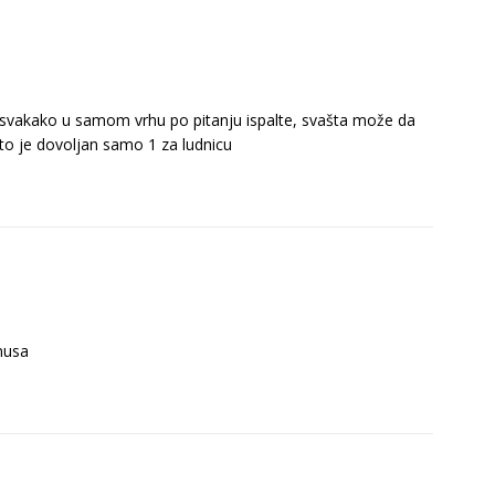
 a svakako u samom vrhu po pitanju ispalte, svašta može da
to je dovoljan samo 1 za ludnicu
nusa