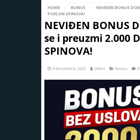
HOME
BONUS
NEVIĐEN BONUS DOBRO
POKLON SPINOVA!
NEVIĐEN BONUS DO
se i preuzmi 2.000
SPINOVA!
6 Decembra, 2022
Viktor
Bonus
8