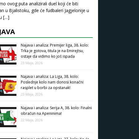
mo ovog puta analizirali duel koji će biti
an u Bjalistoku, gde će fudbaleri Jagjelonije u
pu
[…]
JAVA
Najava i analiza: Premijer liga, 38. kolo:
Trka je gotova, titula je na Emirejtsu,
ostaje da vidimo ko još ispada
23 Maja, 2026
Najava i analiza: La Liga, 38. kolo:
Poslednje kolo nam donosi konačni
rasplet u borbi za opstanak!
23 Maja, 2026
Najava i analiza: Serija A, 38. kolo: Finalni
obračun na Apeninima!
22 Maja, 2026