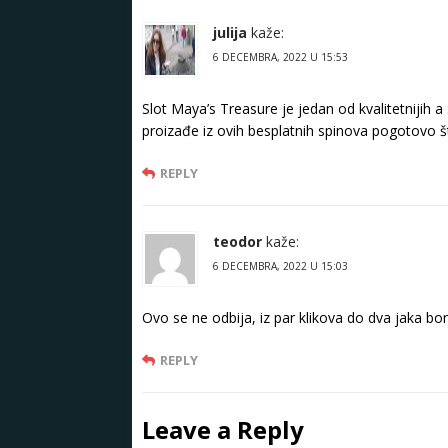
julija
kaže:
6 DECEMBRA, 2022 U 15:53
Slot Maya’s Treasure je jedan od kvalitetnijih
proizađe iz ovih besplatnih spinova pogotovo š
REPLY
teodor
kaže:
6 DECEMBRA, 2022 U 15:03
Ovo se ne odbija, iz par klikova do dva jaka bo
REPLY
Leave a Reply