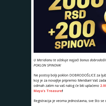
U Meridianu te očekuje najjači bonus dobrodošlic
POKLON SPINOVA!
Ne postoji bolji poklon DOBRODOŠLICE za ljubit
koji je za novajlije pripremio Meridian! Vaš za
odmah zatim na vaš nalog će biti uplaćeno
2.0
Maya’s Treasure
!
Registracija je veoma jednostavna, sve što se od