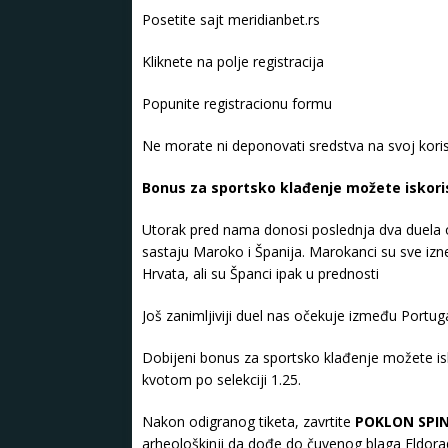
Posetite sajt meridianbet.rs
Kliknete na polje registracija
Popunite registracionu formu
Ne morate ni deponovati sredstva na svoj korisn
Bonus za sportsko klađenje možete iskori
Utorak pred nama donosi poslednja dva duela o
sastaju Maroko i Španija. Marokanci su sve iznena
Hrvata, ali su Španci ipak u prednosti
Još zanimljiviji duel nas očekuje između Portugal
Dobijeni bonus za sportsko klađenje možete isk
kvotom po selekciji 1.25.
Nakon odigranog tiketa, zavrtite
POKLON SPI
arheološkinji da dođe do čuvenog blaga Eldora