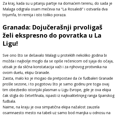
Za kraj, kada su u pitanju partije na domaćem terenu, do sada je
Malaga odigrala osam mečeva na “La Rosaledi” i ostvarila dva
trijumfa, tri remija i isto toliko poraza.
Granada: Dojučerašnji prvoligaš
želi ekspresno do povratka u La
Ligu!
Sve ono što se dešavalo Malagi u proteklih nekoliko godina bi
možda i najbolje moglo da se opiše rečenicom od sjaja do očaja,
utisak je da slična konstatacija važi i za njihovog protivnika na
ovom duelu, ekipu Granade.
Zaista, malo ko je mogao da pretpostavi da će fudbaleri Granade
prošle sezone, i to pogotovu što je samo godinu pre toga ovaj
tim obezbedio istorijski plasman u Ligu Evrope, gde je ova ekipa
čak stigla do četvrtfinala, ispasti iz najkvalitetnijeg ranga španskog
fudbala.
Naime, na kraju je ova simpatična ekipa nažalost zauzela
osamnaesto mesto na tabeli uz samo bod manjka u odnosu na