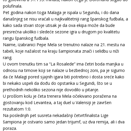
polufinala.
Pet godina nakon toga Malaga je ispala u Segundu, i do dana
današnjeg se nisu vraćali u najkvalitetniji rang španskog fudbala, a
kako sada stvari stoje utisak je da ova ekipa može da bude
presrećna ukoliko i sledeće sezone igra u drugom po kvalitetu
rangu španskog fudbala.
Naime, izabranici Pepe Mela se trenutno nalaze na 21. mestu na
tabeli, koje nažalost na kraju šampionata znači i selidbu u niži
rang.
U ovom trenutku tim sa “La Rosalede” ima četiri boda manjka u
odnosu na timove koji se nalaze u bezbednoj zoni, pa je sigurno
da će Malagi pored sjajnih igara biti potrebno i dosta sreće kako
bi nekako uspeli da dođu do opstanka u Segundi, što se u
prethodnih nekoliko sezona nije dovodilo u pitanje.
U prošlom kolu je četa trenera Mela očekivano poražena na
gostovanju kod Levantea, a taj duel u Valensiji je završen
rezultatom 1:0.
Na poslednjih pet susreta nekadašnji četvrtfinalista Lige
šampiona je ostvario samo jedan trijumf, uz dva remija, ali i dva
poraza.