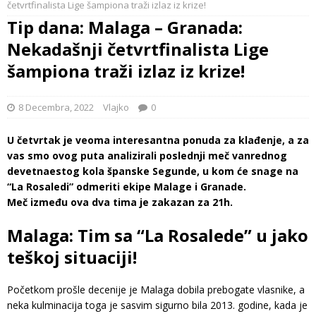
četvrtfinalista Lige šampiona traži izlaz iz krize!
Tip dana: Malaga – Granada:
Nekadašnji četvrtfinalista Lige
šampiona traži izlaz iz krize!
8 Decembra, 2022
Vlajko
0
U četvrtak je veoma interesantna ponuda za klađenje, a za
vas smo ovog puta analizirali poslednji meč vanrednog
devetnaestog kola španske Segunde, u kom će snage na
“La Rosaledi” odmeriti ekipe Malage i Granade.
Meč između ova dva tima je zakazan za 21h.
Malaga: Tim sa “La Rosalede” u jako
teškoj situaciji!
Početkom prošle decenije je Malaga dobila prebogate vlasnike, a
neka kulminacija toga je sasvim sigurno bila 2013. godine, kada je