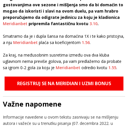
gostovanjima ove sezone i mišljenja smo da bi domaćin to
mogao da iskoristi i slavi na ovom duelu, pa vam hrabro
preporučujemo da odigrate jedinicu za koju je kladionica
Meridianbet
pripremila fantastičnu kvotu
3.10
.
Smatramo da je i dupla šansa na domaćina 1X i te kako pristojna,
a nju
Meridianbet
plaća sa koeficijentom
1.56
.
Za kraj, na međusobnim susretima između ova dva kluba
uglavnom nema previše golova, pa vam predlažemo da probate
sa igrom 0-2 gola za koju je
Meridianbet
odredio kvotu
1.55
.
REGISTRUJ SE NA MERIDIAN I UZMI BONUS
Važne napomene
Informacije navedene u ovom tekstu zasnivaju se na mišljenju
autora i važeće su u trenutku pisanja (07. decembra 2022. u