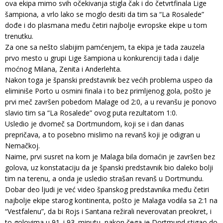
ova ekipa mimo svih očekivanja stigla čak i do četvrtfinala Lige
šampiona, a vrlo lako se moglo desiti da tim sa “La Rosalede”
dođe i do plasmana među četiri najbolje evropske ekipe u tom
trenutku.
Za one sa nešto slabijim pamćenjem, ta ekipa je tada zauzela
prvo mesto u grupi Lige šampiona u konkurenciji tada i dalje
moćnog Milana, Zenita i Anderlehta.
Nakon toga je španski predstavnik bez većih problema uspeo da
eliminiše Porto u osmini finala i to bez primljenog gola, pošto je
prvi meč završen pobedom Malage od 2:0, a u revanšu je ponovo
slavio tim sa “La Rosalede” ovog puta rezultatom 1:0.
Usledio je dvomeč sa Dortmundom, koji se i dan danas
prepričava, a to posebno mislimo na revanš koji je odigran u
Nemačkoj.
Naime, prvi susret na kom je Malaga bila domaćin je završen bez
golova, uz konstataciju da je španski predstavnik bio daleko bolji
tim na terenu, a onda je usledio strašan revanš u Dortmundu.
Dobar deo ljudi je već video španskog predstavnika među četiri
najbolje ekipe starog kontinenta, pošto je Malaga vodila sa 2:1 na
“Vestfalenu”, da bi Rojs i Santana režirali neverovatan preokret, i
to golovima u 91. i 93. minutu, nakon čega je Dortmund stigao do