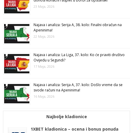
donosi konačni rasplet u borbi za opstanak!
23 Maja, 2026
Najava i analiza: Serija A, 38. kolo: Finalni obračun na
Apeninima!
22 Maja, 2026
Najava i analiza: La Liga, 37. kolo: Ko će praviti društvo
Ovijedu u Segundi?
17 Maja, 2026
Najava i analiza: Serija A, 37. kolo: Došlo vreme da se
svode računi na Apeninima!
16 Maja, 2026
Najbolje kladionice
1XBET kladionica – ocena i bonus ponuda