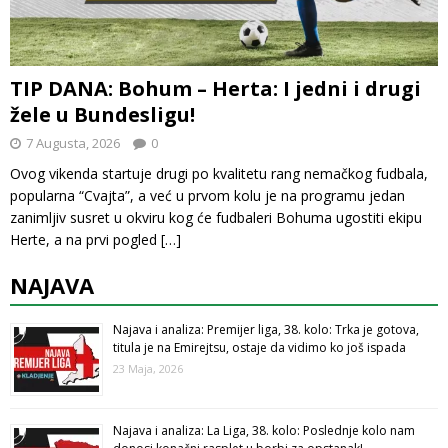
TIP DANA: Bohum – Herta: I jedni i drugi
žele u Bundesligu!
7 Augusta, 2026
0
Ovog vikenda startuje drugi po kvalitetu rang nemačkog fudbala,
popularna “Cvajta”, a već u prvom kolu je na programu jedan
zanimljiv susret u okviru kog će fudbaleri Bohuma ugostiti ekipu
Herte, a na prvi pogled
[…]
NAJAVA
Najava i analiza: Premijer liga, 38. kolo: Trka je gotova,
titula je na Emirejtsu, ostaje da vidimo ko još ispada
23 Maja, 2026
Najava i analiza: La Liga, 38. kolo: Poslednje kolo nam