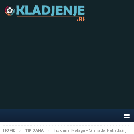
HOME
TIP DANA
Tip dana: Malaga – Granada: Nekadašnji