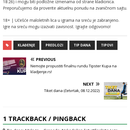
18:26) i mogu biti podložne izmenama od strane kladionica.
Preporučujemo da proverite aktuelnu ponudu na zvaničnom sajtu.
18+ | Učešće maloletnih lica u igrama na sreću je zabranjeno.
Igre na sreću mogu izazvati zavisnost. Igrajte odgovorno!
KLAĐENJE
PREDLOZI
TIP DANA
TIPOVI
PREVIOUS
Nemojte propustiti finalnu rundu Tipster Kupa na
kladjenje.rs!
NEXT
Tiket dana (četvrtak, 08.12.2022)
1 TRACKBACK / PINGBACK