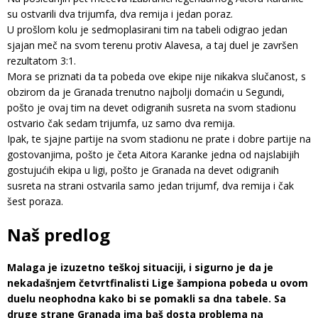
su ostvarili dva trijumfa, dva remija i jedan poraz.
U prošlom kolu je sedmoplasirani tim na tabeli odigrao jedan
sjajan meč na svom terenu protiv Alavesa, a taj duel je završen
rezultatom 3:1.
Mora se priznati da ta pobeda ove ekipe nije nikakva slučanost, s
obzirom da je Granada trenutno najbolji domaćin u Segundi,
pošto je ovaj tim na devet odigranih susreta na svom stadionu
ostvario čak sedam trijumfa, uz samo dva remija.
Ipak, te sjajne partije na svom stadionu ne prate i dobre partije na
gostovanjima, pošto je četa Aitora Karanke jedna od najslabijih
gostujućih ekipa u ligi, pošto je Granada na devet odigranih
susreta na strani ostvarila samo jedan trijumf, dva remija i čak
šest poraza.
Naš predlog
Malaga je izuzetno teškoj situaciji, i sigurno je da je
nekadašnjem četvrtfinalisti Lige šampiona pobeda u ovom
duelu neophodna kako bi se pomakli sa dna tabele. Sa
druge strane Granada ima baš dosta problema na