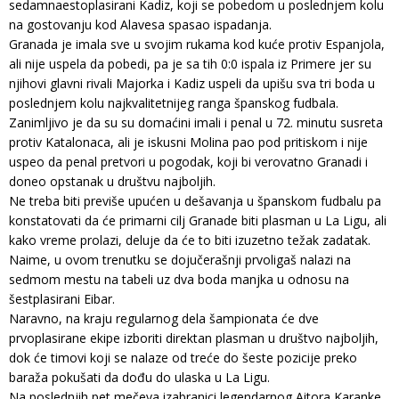
sedamnaestoplasirani Kadiz, koji se pobedom u poslednjem kolu
na gostovanju kod Alavesa spasao ispadanja.
Granada je imala sve u svojim rukama kod kuće protiv Espanjola,
ali nije uspela da pobedi, pa je sa tih 0:0 ispala iz Primere jer su
njihovi glavni rivali Majorka i Kadiz uspeli da upišu sva tri boda u
poslednjem kolu najkvalitetnijeg ranga španskog fudbala.
Zanimljivo je da su su domaćini imali i penal u 72. minutu susreta
protiv Katalonaca, ali je iskusni Molina pao pod pritiskom i nije
uspeo da penal pretvori u pogodak, koji bi verovatno Granadi i
doneo opstanak u društvu najboljih.
Ne treba biti previše upućen u dešavanja u španskom fudbalu pa
konstatovati da će primarni cilj Granade biti plasman u La Ligu, ali
kako vreme prolazi, deluje da će to biti izuzetno težak zadatak.
Naime, u ovom trenutku se dojučerašnji prvoligaš nalazi na
sedmom mestu na tabeli uz dva boda manjka u odnosu na
šestplasirani Eibar.
Naravno, na kraju regularnog dela šampionata će dve
prvoplasirane ekipe izboriti direktan plasman u društvo najboljih,
dok će timovi koji se nalaze od treće do šeste pozicije preko
baraža pokušati da dođu do ulaska u La Ligu.
Na poslednjih pet mečeva izabranici legendarnog Aitora Karanke