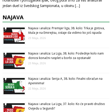
holandske i portugalske.Ipak, ovog puta smo za vas analizirali
jedan duel iz švedskog šampionata, u okviru
[…]
NAJAVA
Najava i analiza: Premijer liga, 38. kolo: Trka je gotova,
titula je na Emirejtsu, ostaje da vidimo ko još ispada
23 Maja, 2026
Najava i analiza: La Liga, 38. kolo: Poslednje kolo nam
donosi konačni rasplet u borbi za opstanak!
23 Maja, 2026
Najava i analiza: Serija A, 38. kolo: Finalni obračun na
Apeninima!
22 Maja, 2026
Najava i analiza: La Liga, 37. kolo: Ko će praviti društvo
Ovijedu u Segundi?