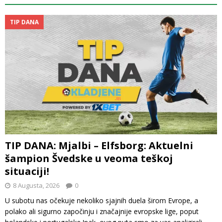
TIP DANA
TIP DANA: Mjalbi – Elfsborg: Aktuelni
šampion Švedske u veoma teškoj
situaciji!
8 Augusta, 2026
0
U subotu nas očekuje nekoliko sjajnih duela širom Evrope, a
polako ali sigurno započinju i značajnije evropske lige, poput