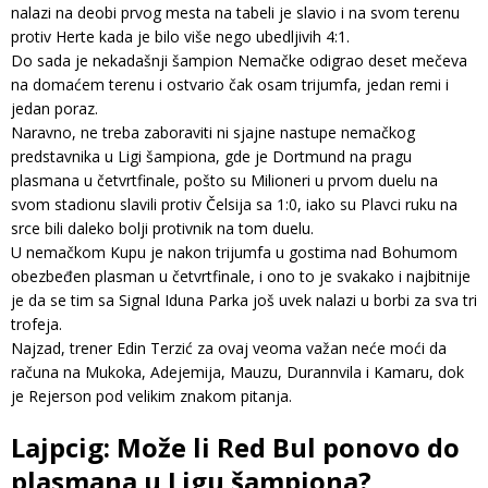
nalazi na deobi prvog mesta na tabeli je slavio i na svom terenu
protiv Herte kada je bilo više nego ubedljivih 4:1.
Do sada je nekadašnji šampion Nemačke odigrao deset mečeva
na domaćem terenu i ostvario čak osam trijumfa, jedan remi i
jedan poraz.
Naravno, ne treba zaboraviti ni sjajne nastupe nemačkog
predstavnika u Ligi šampiona, gde je Dortmund na pragu
plasmana u četvrtfinale, pošto su Milioneri u prvom duelu na
svom stadionu slavili protiv Čelsija sa 1:0, iako su Plavci ruku na
srce bili daleko bolji protivnik na tom duelu.
U nemačkom Kupu je nakon trijumfa u gostima nad Bohumom
obezbeđen plasman u četvrtfinale, i ono to je svakako i najbitnije
je da se tim sa Signal Iduna Parka još uvek nalazi u borbi za sva tri
trofeja.
Najzad, trener Edin Terzić za ovaj veoma važan neće moći da
računa na Mukoka, Adejemija, Mauzu, Durannvila i Kamaru, dok
je Rejerson pod velikim znakom pitanja.
Lajpcig: Može li Red Bul ponovo do
plasmana u Ligu šampiona?