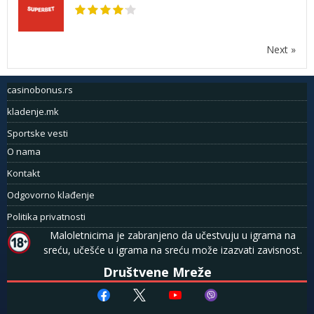
Next »
casinobonus.rs
kladenje.mk
Sportske vesti
O nama
Kontakt
Odgovorno klađenje
Politika privatnosti
Maloletnicima je zabranjeno da učestvuju u igrama na
sreću, učešće u igrama na sreću može izazvati zavisnost.
Društvene Mreže