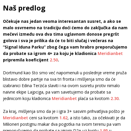
Naš predlog
Očekuje nas jedan veoma interesantan susret, a ako se
malo osvrnemo na tradiciju doći ćemo do zaključka da nam
mečevi između ova dva tima uglavnom donose pregršt
golova i sva je prilika da će to biti slučaj i večeras na
“Signal Iduna Parku” zbog čega vam hrabro preporučujemo
da probate sa igrom 4+ za koju je kladionica
Meridianbet
pripremila koeficijent
2.50
.
Dortmund kao što smo već napomenuli u poslednje vreme pruža
blistavo dobre partije na sva tri fronta i mišljenja smo da će
izabranici Edina Terzića slaviti i na ovom susretu protiv nimalo
naivne ekipe Lajpciga, pa vam savetujemo da probate sa
jedinicom koju kladionica
Meridianbet
plaća sa kvotom
2.30
.
Za kraj, mišljenja smo da je i igra 3+ sasvim prihvatljiva pošto je
Meridianbet
ceni sa kvotom
1.62
, a isto tako, za očekivati je da
Milioneri postignu makar dva pogotka na svom terenu pa vam
preporučujemo da probate sa igrom D2+ uz kvotu
1.95
u