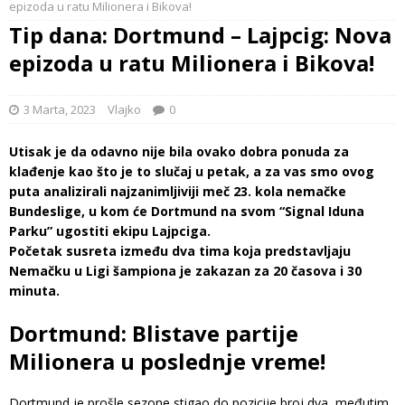
epizoda u ratu Milionera i Bikova!
Tip dana: Dortmund – Lajpcig: Nova
epizoda u ratu Milionera i Bikova!
3 Marta, 2023
Vlajko
0
Utisak je da odavno nije bila ovako dobra ponuda za
klađenje kao što je to slučaj u petak, a za vas smo ovog
puta analizirali najzanimljiviji meč 23. kola nemačke
Bundeslige, u kom će Dortmund na svom “Signal Iduna
Parku” ugostiti ekipu Lajpciga.
Početak susreta između dva tima koja predstavljaju
Nemačku u Ligi šampiona je zakazan za 20 časova i 30
minuta.
Dortmund: Blistave partije
Milionera u poslednje vreme!
Dortmund je prošle sezone stigao do pozicije broj dva, međutim