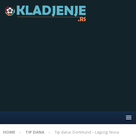
HOME
TIP DANA
Tip dana: Dortmund – Lajpcig: Nova