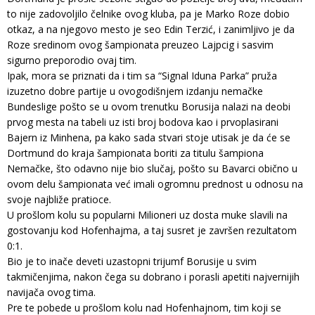
to nije zadovoljilo čelnike ovog kluba, pa je Marko Roze dobio
otkaz, a na njegovo mesto je seo Edin Terzić, i zanimljivo je da
Roze sredinom ovog šampionata preuzeo Lajpcig i sasvim
sigurno preporodio ovaj tim.
Ipak, mora se priznati da i tim sa “Signal Iduna Parka” pruža
izuzetno dobre partije u ovogodišnjem izdanju nemačke
Bundeslige pošto se u ovom trenutku Borusija nalazi na deobi
prvog mesta na tabeli uz isti broj bodova kao i prvoplasirani
Bajern iz Minhena, pa kako sada stvari stoje utisak je da će se
Dortmund do kraja šampionata boriti za titulu šampiona
Nemačke, što odavno nije bio slučaj, pošto su Bavarci obično u
ovom delu šampionata već imali ogromnu prednost u odnosu na
svoje najbliže pratioce.
U prošlom kolu su popularni Milioneri uz dosta muke slavili na
gostovanju kod Hofenhajma, a taj susret je završen rezultatom
0:1.
Bio je to inače deveti uzastopni trijumf Borusije u svim
takmičenjima, nakon čega su dobrano i porasli apetiti najvernijih
navijača ovog tima.
Pre te pobede u prošlom kolu nad Hofenhajnom, tim koji se