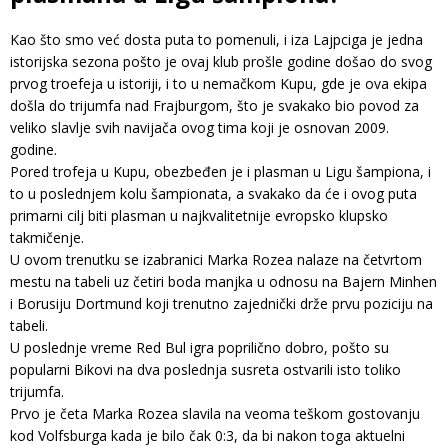
Kao što smo već dosta puta to pomenuli, i iza Lajpciga je jedna
istorijska sezona pošto je ovaj klub prošle godine došao do svog
prvog troefeja u istoriji, i to u nemačkom Kupu, gde je ova ekipa
došla do trijumfa nad Frajburgom, što je svakako bio povod za
veliko slavlje svih navijača ovog tima koji je osnovan 2009.
godine.
Pored trofeja u Kupu, obezbeđen je i plasman u Ligu šampiona, i
to u poslednjem kolu šampionata, a svakako da će i ovog puta
primarni cilj biti plasman u najkvalitetnije evropsko klupsko
takmičenje.
U ovom trenutku se izabranici Marka Rozea nalaze na četvrtom
mestu na tabeli uz četiri boda manjka u odnosu na Bajern Minhen
i Borusiju Dortmund koji trenutno zajednički drže prvu poziciju na
tabeli.
U poslednje vreme Red Bul igra poprilično dobro, pošto su
popularni Bikovi na dva poslednja susreta ostvarili isto toliko
trijumfa.
Prvo je četa Marka Rozea slavila na veoma teškom gostovanju
kod Volfsburga kada je bilo čak 0:3, da bi nakon toga aktuelni