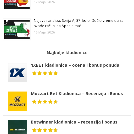
17 Maja, 2026
Najava i analiza: Serija A, 37. kolo: Došlo vreme da se
svode računi na Apeninima!
16 Maja, 2026
Najbolje kladionice
1XBET kladionica – ocena i bonus ponuda
Mozzart Bet Kladionica – Recenzija i Bonus
Betwinner kladionica – recenzija i bonus