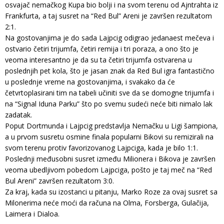
osvajač nemačkog Kupa bio bolji i na svom terenu od Ajntrahta iz
Frankfurta, a taj susret na “Red Bul” Areni je završen rezultatom
2:1.
Na gostovanjima je do sada Lajpcig odigrao jedanaest mečeva i
ostvario četiri trijumfa, četiri remija i tri poraza, a ono što je
veoma interesantno je da su ta četiri trijumfa ostvarena u
poslednjih pet kola, što je jasan znak da Red Bul igra fantastično
u poslednje vreme na gostovanjima, i svakako da će
četvrtoplasirani tim na tabeli učiniti sve da se domogne trijumfa i
na “Signal Iduna Parku” što po svemu sudeći neće biti nimalo lak
zadatak.
Poput Dortmunda i Lajpcig predstavlja Nemačku u Ligi šampiona,
a u prvom susretu osmine finala popularni Bikovi su remizirali na
svom terenu protiv favorizovanog Lajpciga, kada je bilo 1:1.
Poslednji međusobni susret između Milionera i Bikova je završen
veoma ubedljivom pobedom Lajpciga, pošto je taj meč na “Red
Bul Areni” završen rezultatom 3:0.
Za kraj, kada su izostanci u pitanju, Marko Roze za ovaj susret sa
Milonerima neće moći da računa na Olma, Forsberga, Gulačija,
Laimera i Dialoa.