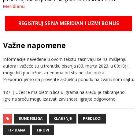
Meridianu
.
REGISTRUJ SE NA MERIDIAN I UZMI BONUS
Važne napomene
Informacije navedene u ovom tekstu zasnivaju se na mišljenju
autora i važeće su u trenutku pisanja (03. marta 2023. u 00:10) i
mogu biti podložne izmenama od strane kladionica.
Preporučujemo da proverite aktuelnu ponudu na zvaničnom sajtu.
18+ | Učešće maloletnih lica u igrama na sreću je zabranjeno.
Igre na sreću mogu izazvati zavisnost. Igrajte odgovorno!
BUNDESLIGA
KLAĐENJE
PREDLOZI
TIP DANA
TIPOVI